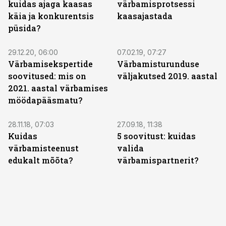
kuidas ajaga kaasas
värbamisprotsessi
käia ja konkurentsis
kaasajastada
püsida?
29.12.20, 06:00
07.02.19, 07:27
Värbamisekspertide
Värbamisturunduse
soovitused: mis on
väljakutsed 2019. aastal
2021. aastal värbamises
möödapääsmatu?
28.11.18, 07:03
27.09.18, 11:38
Kuidas
5 soovitust: kuidas
värbamisteenust
valida
edukalt mõõta?
värbamispartnerit?