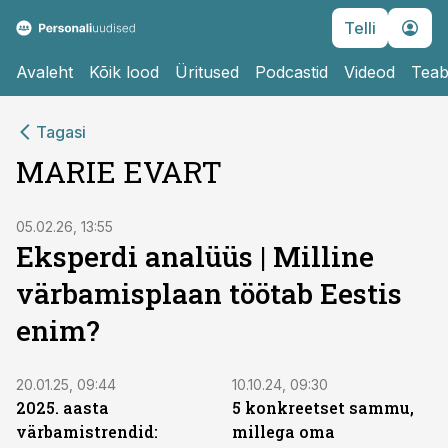
Telli
Avaleht
Kõik lood
Üritused
Podcastid
Videod
Teab
Tagasi
MARIE EVART
05.02.26, 13:55
Eksperdi analüüs | Milline
värbamisplaan töötab Eestis
enim?
20.01.25, 09:44
10.10.24, 09:30
2025. aasta
5 konkreetset sammu,
värbamistrendid:
millega oma