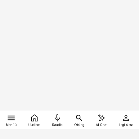
Menüü
Uudised
Raadio
Otsing
AI Chat
Logi sisse