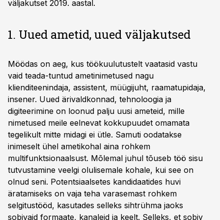
väljakutset 2019. aastal.
1. Uued ametid, uued väljakutsed
Möödas on aeg, kus töökuulutustelt vaatasid vastu
vaid teada-tuntud ametinimetused nagu
klienditeenindaja, assistent, müügijuht, raamatupidaja,
insener. Uued ärivaldkonnad, tehnoloogia ja
digiteerimine on loonud palju uusi ameteid, mille
nimetused meile eelnevat kokkupuudet omamata
tegelikult mitte midagi ei ütle. Samuti oodatakse
inimeselt ühel ametikohal aina rohkem
multifunktsionaalsust. Mõlemal juhul tõuseb töö sisu
tutvustamine veelgi olulisemale kohale, kui see on
olnud seni. Potentsiaalsetes kandidaatides huvi
äratamiseks on vaja teha varasemast rohkem
selgitustööd, kasutades selleks sihtrühma jaoks
sobivaid formaate, kanaleid ja keelt. Selleks, et sobiv