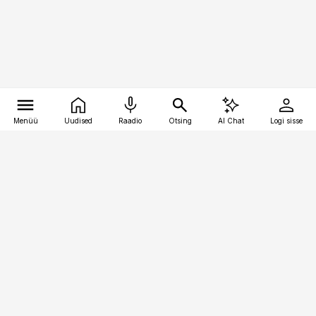
Menüü
Uudised
Raadio
Otsing
AI Chat
Logi sisse
Vana-Lõuna 39/1, 19094 Tallinn
(+372) 667 0111
personaliuudised@personaliuudised.ee
Telli
Reklaam
Firmast