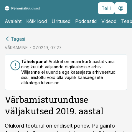
Telli
Avaleht
Kõik lood
Üritused
Podcastid
Videod
Teab
cebook
cebook
Tagasi
Twitter)
Twitter)
VÄRBAMINE
07.02.19, 07:27
kedIn
kedIn
Tähelepanu!
Artikkel on enam kui 5 aastat vana
ning kuulub väljaande digitaalsesse arhiivi.
ail
ail
Väljaanne ei uuenda ega kaasajasta arhiveeritud
sisu, mistõttu võib olla vajalik kaasaegsete
k
k
allikatega tutvumine
Värbamisturunduse
väljakutsed 2019. aastal
Olukord tööturul on endiselt põnev. Palgainfo