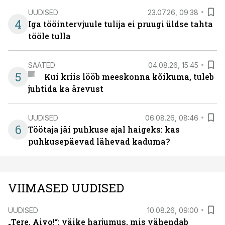
UUDISED
23.07.26, 09:38
4
Iga tööintervjuule tulija ei pruugi üldse tahta
tööle tulla
SAATED
04.08.26, 15:45
5
Kui kriis lööb meeskonna kõikuma, tuleb
juhtida ka ärevust
UUDISED
06.08.26, 08:46
6
Töötaja jäi puhkuse ajal haigeks: kas
puhkusepäevad lähevad kaduma?
VIIMASED UUDISED
UUDISED
10.08.26, 09:00
„Tere, Aivo!“: väike harjumus, mis vähendab