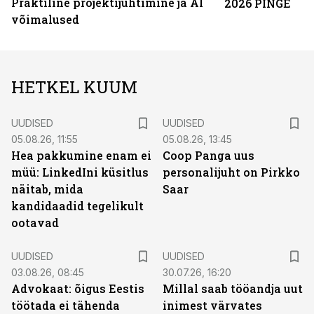
Praktiline projektijuhtimine ja AI
2026 PINGE
võimalused
HETKEL KUUM
UUDISED
UUDISED
05.08.26, 11:55
05.08.26, 13:45
Hea pakkumine enam ei
Coop Panga uus
müü: LinkedIni küsitlus
personalijuht on Pirkko
näitab, mida
Saar
kandidaadid tegelikult
ootavad
UUDISED
UUDISED
03.08.26, 08:45
30.07.26, 16:20
Advokaat: õigus Eestis
Millal saab tööandja uut
töötada ei tähenda
inimest värvates