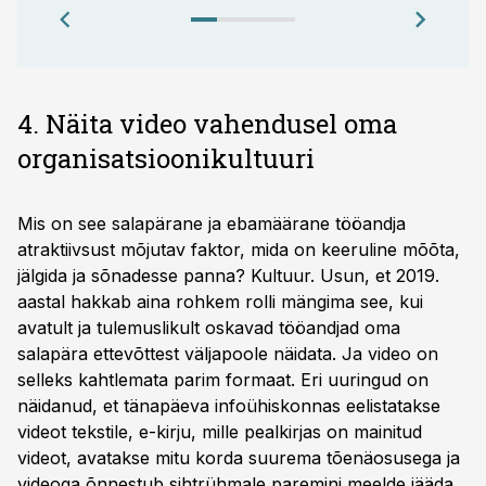
4. Näita video vahendusel oma
organisatsioonikultuuri
Mis on see salapärane ja ebamäärane tööandja
atraktiivsust mõjutav faktor, mida on keeruline mõõta,
jälgida ja sõnadesse panna? Kultuur. Usun, et 2019.
aastal hakkab aina rohkem rolli mängima see, kui
avatult ja tulemuslikult oskavad tööandjad oma
salapära ettevõttest väljapoole näidata. Ja video on
selleks kahtlemata parim formaat. Eri uuringud on
näidanud, et tänapäeva infoühiskonnas eelistatakse
videot tekstile, e-kirju, mille pealkirjas on mainitud
videot, avatakse mitu korda suurema tõenäosusega ja
videoga õnnestub sihtrühmale paremini meelde jääda,