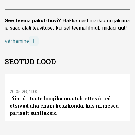
See teema pakub huvi?
Hakka neid märksõnu jälgima
ja saad alati teavituse, kui sel teemal ilmub midagi uut!
värbamine
SEOTUD LOOD
ST
20.05.26, 11:00
Tiimiürituste loogika muutub: ettevõtted
otsivad üha enam keskkonda, kus inimesed
päriselt suhtleksid