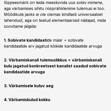
lõppeesmärk on leida meeskonda uus sobiv inimene,
aga värbamises sihitu rööprähklemine tulemusi ei too.
Mõõdikute jaoks ei ole olemas kindlasti universaalset
lahendust, aga on teatud elementaarsed näitajad, mida
soovitame jälgida:
1. Sobivate kandidaati
de määr = sobivate
kandidaatide arv jagatud kõikide kandidaatide arvuga
2. Värbamiskanali tulemuslikkus = värbamiskanali
kulu jagatud konkreetsest kanalist saadud sobivate
kandidaatide arvuga
3. Värbamisele kuluv aeg
4. Värbamiskulud kokku