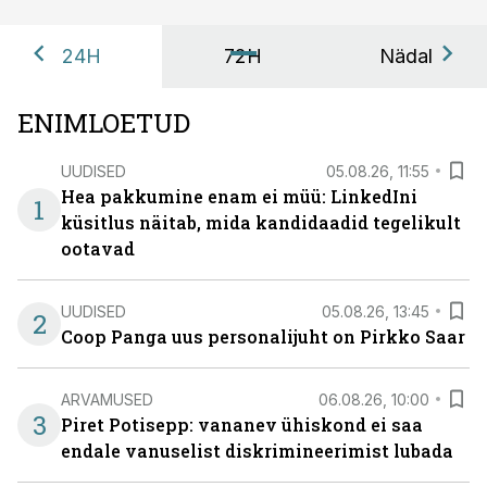
24H
72H
Nädal
ENIMLOETUD
UUDISED
05.08.26, 11:55
Hea pakkumine enam ei müü: LinkedIni
1
küsitlus näitab, mida kandidaadid tegelikult
ootavad
UUDISED
05.08.26, 13:45
2
Coop Panga uus personalijuht on Pirkko Saar
ARVAMUSED
06.08.26, 10:00
3
Piret Potisepp: vananev ühiskond ei saa
endale vanuselist diskrimineerimist lubada