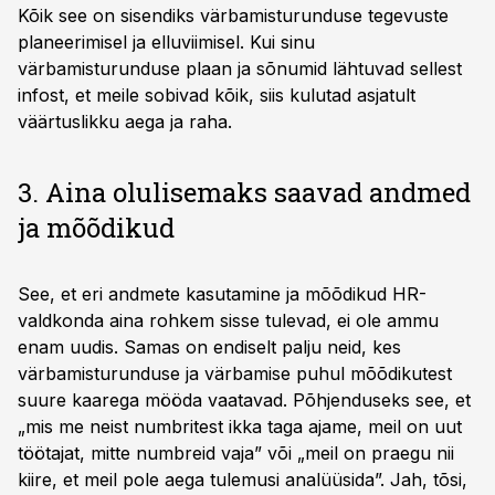
Kõik see on sisendiks värbamisturunduse tegevuste
planeerimisel ja elluviimisel. Kui sinu
värbamisturunduse plaan ja sõnumid lähtuvad sellest
infost, et meile sobivad kõik, siis kulutad asjatult
väärtuslikku aega ja raha.
3. Aina olulisemaks saavad andmed
ja mõõdikud
See, et eri andmete kasutamine ja mõõdikud HR-
valdkonda aina rohkem sisse tulevad, ei ole ammu
enam uudis. Samas on endiselt palju neid, kes
värbamisturunduse ja värbamise puhul mõõdikutest
suure kaarega mööda vaatavad. Põhjenduseks see, et
„mis me neist numbritest ikka taga ajame, meil on uut
töötajat, mitte numbreid vaja” või „meil on praegu nii
kiire, et meil pole aega tulemusi analüüsida”. Jah, tõsi,