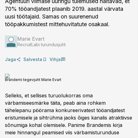
Agentuuri viimase uuringu tulemused näitavad, et
70% tööandjatest plaanib 2019. aastal värvata
uusi töötajaid. Samas on suurenenud
tööpakkumistest mittehuvitatute osakaal.
Marie Evart
RecruitLabi turundusjuht
Jaga
Salvesta
Vihja
Brandemi tegevjuht Marie Evart
Selleks, et sellises turuolukorras oma
värbamiseesmärke täita, peab aina rohkem
tähelepanu pöörama konkureerivatest tööandjatest
eristumisele ja sihtrühma jaoks õiges kanalis atraktiivse
sõnumiga kohal olemisele. Panime Brandemis kirja
meie hinnangul peamised viis värbamisturunduse