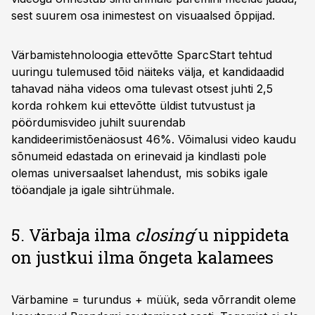
sest suurem osa inimestest on visuaalsed õppijad.
Värbamistehnoloogia ettevõtte SparcStart tehtud
uuringu tulemused tõid näiteks välja, et kandidaadid
tahavad näha videos oma tulevast otsest juhti 2,5
korda rohkem kui ettevõtte üldist tutvustust ja
pöördumisvideo juhilt suurendab
kandideerimistõenäosust 46%. Võimalusi video kaudu
sõnumeid edastada on erinevaid ja kindlasti pole
olemas universaalset lahendust, mis sobiks igale
tööandjale ja igale sihtrühmale.
5. Värbaja ilma
closing
´u nippideta
on justkui ilma õngeta kalamees
Värbamine = turundus + müük, seda võrrandit oleme