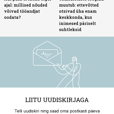
ajal: millised nõuded
muutub: ettevõtted
võivad tööandjat
otsivad üha enam
oodata?
keskkonda, kus
inimesed päriselt
suhtleksid
LIITU UUDISKIRJAGA
Telli uudiskiri ning saad oma postkasti päeva