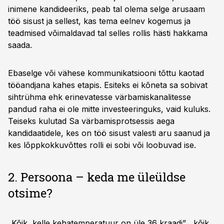
inimene kandideeriks, peab tal olema selge arusaam
töö sisust ja sellest, kas tema eelnev kogemus ja
teadmised võimaldavad tal selles rollis hästi hakkama
saada.
Ebaselge või vähese kommunikatsiooni tõttu kaotad
tööandjana kahes etapis. Esiteks ei kõneta sa sobivat
sihtrühma ehk erinevatesse värbamiskanalitesse
pandud raha ei ole mitte investeeringuks, vaid kuluks.
Teiseks kulutad Sa värbamisprotsessis aega
kandidaatidele, kes on töö sisust valesti aru saanud ja
kes lõppkokkuvõttes rolli ei sobi või loobuvad ise.
2. Persoona – keda me üleüldse
otsime?
„Kõik, kelle kehatemperatuur on üle 36 kraadi”, „kõik,