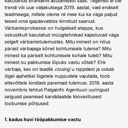
kasutanud Brandemi asutamisest saati. Tegemist ei ole
trendi või uue väljakutsega 2019. aastal, vaid endiselt
teadmisega, millele oleme nii meie kui ka väga paljud
teised oma igapäevatöös kinnitust saanud.
Värbamisprotsessis on hulgaliselt etappe, kus
oskuslikult kasutatud müügitehnikad kajastuvad väga
selgelt värbamistulemustes. Mitu inimest on nõus
pärast värbajaga kõnet kohtumisele tulema? Mitu
inimest ka päriselt kohtumisele kohale tuleb? Mitu
inimest su pakkumise lõpuks vastu võtab? Ehk
värbaja, kes on teadlik
closing
´u nippidest ja oskab
õigel ajahetkel õigetele nuppudele vajutada, toob
ettevõttele kindlasti paremaid tulemusi. 2018. aasta
novembris tehtud Palgainfo Agentuuri uuringust
selgusid peamised kandidaatide töövestlusest
loobumise põhjused:
1. kadus huvi tööpakkumise vastu