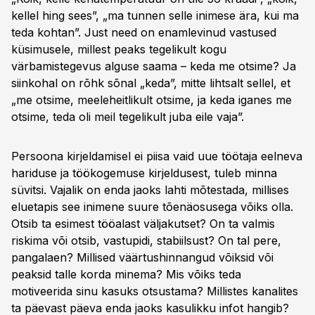
kellel hing sees”, „ma tunnen selle inimese ära, kui ma
teda kohtan”. Just need on enamlevinud vastused
küsimusele, millest peaks tegelikult kogu
värbamistegevus alguse saama – keda me otsime? Ja
siinkohal on rõhk sõnal „keda”, mitte lihtsalt sellel, et
„me otsime, meeleheitlikult otsime, ja keda iganes me
otsime, teda oli meil tegelikult juba eile vaja”.
Persoona kirjeldamisel ei piisa vaid uue töötaja eelneva
hariduse ja töökogemuse kirjeldusest, tuleb minna
süvitsi. Vajalik on enda jaoks lahti mõtestada, millises
eluetapis see inimene suure tõenäosusega võiks olla.
Otsib ta esimest tööalast väljakutset? On ta valmis
riskima või otsib, vastupidi, stabiilsust? On tal pere,
pangalaen? Millised väärtushinnangud võiksid või
peaksid talle korda minema? Mis võiks teda
motiveerida sinu kasuks otsustama? Millistes kanalites
ta päevast päeva enda jaoks kasulikku infot hangib?