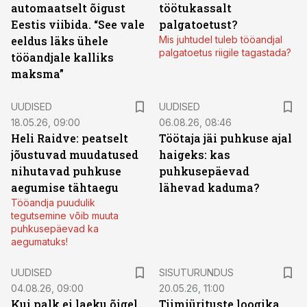
automaatselt õigust
töötukassalt
Eestis viibida. “See vale
palgatoetust?
eeldus läks ühele
Mis juhtudel tuleb tööandjal
palgatoetus riigile tagastada?
tööandjale kalliks
maksma”
UUDISED
UUDISED
18.05.26, 09:00
06.08.26, 08:46
Heli Raidve: peatselt
Töötaja jäi puhkuse ajal
jõustuvad muudatused
haigeks: kas
nihutavad puhkuse
puhkusepäevad
aegumise tähtaegu
lähevad kaduma?
Tööandja puudulik
tegutsemine võib muuta
puhkusepäevad ka
aegumatuks!
ST
UUDISED
SISUTURUNDUS
04.08.26, 09:00
20.05.26, 11:00
Kui palk ei laeku õigel
Tiimiürituste loogika