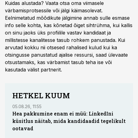
Kuidas alustada? Vaata otsa oma viimasele
värbamisprotsessile või jälgi käimasolevat.
Eelnimetatud mõõdikute jälgimine annab sulle esmase
info selle kohta, kas kõnetad õiget sihtrühma, kui kallis
on sinu jaoks üks profiilile vastav kandidaat ja
millistesse kanalitesse tasub rohkem panustada. Kui
arvutad kokku nii otsesed rahalised kulud kui ka
otsingusse panustatud ajalise ressursi, saad ülevaate
otsustamaks, kas värbamist tasub teha ise või
kasutada välist partnerit.
HETKEL KUUM
05.08.26, 11:55
05.08.
Hea pakkumine enam ei müü: LinkedIni
Coop
küsitlus näitab, mida kandidaadid tegelikult
Saar
ootavad