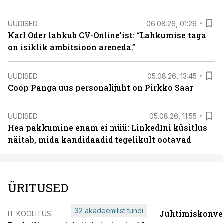
UUDISED
06.08.26, 01:26
Karl Oder lahkub CV-Online’ist: “Lahkumise taga
on isiklik ambitsioon areneda.”
UUDISED
05.08.26, 13:45
Coop Panga uus personalijuht on Pirkko Saar
UUDISED
05.08.26, 11:55
Hea pakkumine enam ei müü: LinkedIni küsitlus
näitab, mida kandidaadid tegelikult ootavad
ÜRITUSED
32 akadeemilist tundi
Juhtimiskonve
IT KOOLITUS