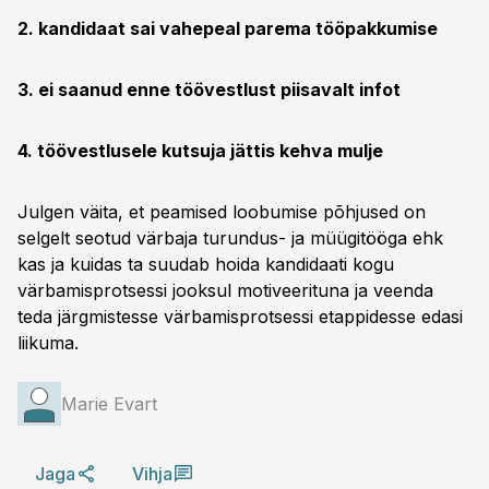
2. kandidaat sai vahepeal parema tööpakkumise
3. ei saanud enne töövestlust piisavalt infot
4. töövestlusele kutsuja jättis kehva mulje
Julgen väita, et peamised loobumise põhjused on
selgelt seotud värbaja turundus- ja müügitööga ehk
kas ja kuidas ta suudab hoida kandidaati kogu
värbamisprotsessi jooksul motiveerituna ja veenda
teda järgmistesse värbamisprotsessi etappidesse edasi
liikuma.
Marie Evart
Jaga
Vihja