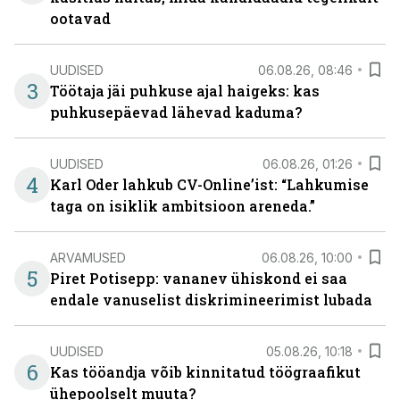
ootavad
UUDISED
06.08.26, 08:46
3
Töötaja jäi puhkuse ajal haigeks: kas
puhkusepäevad lähevad kaduma?
UUDISED
06.08.26, 01:26
4
Karl Oder lahkub CV-Online’ist: “Lahkumise
taga on isiklik ambitsioon areneda.”
ARVAMUSED
06.08.26, 10:00
5
Piret Potisepp: vananev ühiskond ei saa
endale vanuselist diskrimineerimist lubada
UUDISED
05.08.26, 10:18
6
Kas tööandja võib kinnitatud töögraafikut
ühepoolselt muuta?