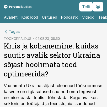
Telli
Avaleht
Kõik lood
Üritused
Podcastid
Videod
Teab
cebook
Tagasi
Twitter)
TÖÖKORRALDUS
02.08.23, 08:50
Kriis ja kohanemine: kuidas
kedIn
suutis avalik sektor Ukraina
ail
sõjast hoolimata tööd
k
optimeerida?
Vaatamata Ukraina sõjast tulenenud töökoormuse
kasvule on riigiasutused suutnud oma tegevust
eelmisel aastal tublisti tõhustada. Kogu avalikus
sektoris on töötajaid ja teenistujaid lisandunud