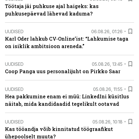
Töötaja jäi puhkuse ajal haigeks: kas
puhkusepäevad lähevad kaduma?
UUDISED
06.08.26, 01:26
Karl Oder lahkub CV-Online’ist: “Lahkumise taga
on isiklik ambitsioon areneda.”
UUDISED
05.08.26, 13:45
Coop Panga uus personalijuht on Pirkko Saar
UUDISED
05.08.26, 11:55
Hea pakkumine enam ei müü: LinkedIni küsitlus
näitab, mida kandidaadid tegelikult ootavad
UUDISED
05.08.26, 10:18
Kas tööandja võib kinnitatud töögraafikut
ühepoolselt muuta?