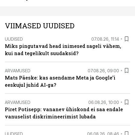
VIIMASED UUDISED
UUDISED
07.08.26, 11:14
Miks pingutavad head inimesed sageli vähem,
kui nad tegelikult suudaksid?
ARVAMUSED
07.08.26, 09:00
Mats Päeske: kas asendame Meta ja Google’i
eeskujul juhid AI-ga?
ARVAMUSED
06.08.26, 10:00
Piret Potisepp: vananev ühiskond ei saa endale
vanuselist diskrimineerimist lubada
UUDISED
06.08.26, 08:46