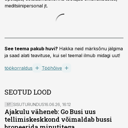
meditsiinipersonal jt.
See teema pakub huvi?
Hakka neid märksõnu jälgima
ja saad alati teavituse, kui sel teemal ilmub midagi uut!
töökorraldus
Tööhõive
SEOTUD LOOD
SISUTURUNDUS
16.06.26, 16:12
ST
Ajakulu väheneb: Go Busi uus
tellimiskeskkond võimaldab bussi
broneerida minutitega