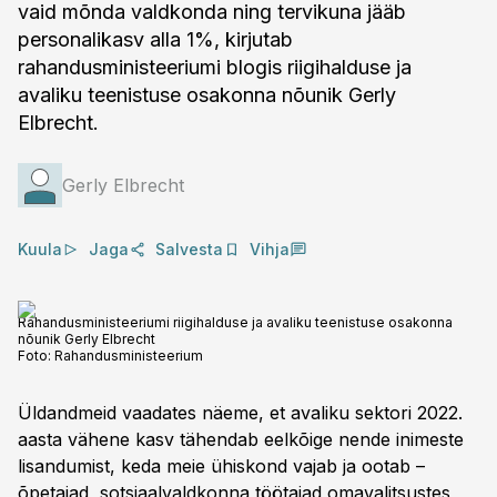
vaid mõnda valdkonda ning tervikuna jääb
personalikasv alla 1%, kirjutab
rahandusministeeriumi blogis riigihalduse ja
avaliku teenistuse osakonna nõunik Gerly
Elbrecht.
Gerly Elbrecht
Kuula
Jaga
Salvesta
Vihja
Rahandusministeeriumi riigihalduse ja avaliku teenistuse osakonna
nõunik Gerly Elbrecht
Foto:
Rahandusministeerium
Üldandmeid vaadates näeme, et avaliku sektori 2022.
aasta vähene kasv tähendab eelkõige nende inimeste
lisandumist, keda meie ühiskond vajab ja ootab –
õpetajad, sotsiaalvaldkonna töötajad omavalitsustes,