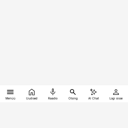
Menüü
Uudised
Raadio
Otsing
AI Chat
Logi sisse
Vana-Lõuna 39/1, 19094 Tallinn