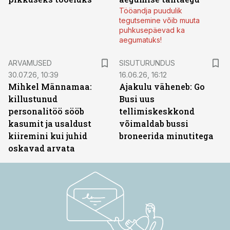
Tööandja puudulik
tegutsemine võib muuta
puhkusepäevad ka
aegumatuks!
ST
ARVAMUSED
SISUTURUNDUS
30.07.26, 10:39
16.06.26, 16:12
Mihkel Männamaa:
Ajakulu väheneb: Go
killustunud
Busi uus
personalitöö sööb
tellimiskeskkond
kasumit ja usaldust
võimaldab bussi
kiiremini kui juhid
broneerida minutitega
oskavad arvata