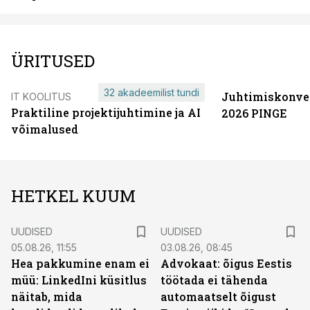
ÜRITUSED
32 akadeemilist tundi
Juhtimiskonve
IT KOOLITUS
Praktiline projektijuhtimine ja AI
2026 PINGE
võimalused
HETKEL KUUM
UUDISED
UUDISED
05.08.26, 11:55
03.08.26, 08:45
Hea pakkumine enam ei
Advokaat: õigus Eestis
müü: LinkedIni küsitlus
töötada ei tähenda
näitab, mida
automaatselt õigust