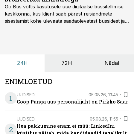
Go Bus võttis kasutusele uue digitaalse bussitellimise
keskkonna, kus klient saab pärast reisiandmete
sisestamist kohe ülevaate saadaolevatest bussidest ja
esialgsest hinnast. Nii saab transpordi planeerimisega
kiiresti edasi liikuda hinnapakkumist ootamata.
24H
72H
Nädal
ENIMLOETUD
UUDISED
05.08.26, 13:45
1
Coop Panga uus personalijuht on Pirkko Saar
UUDISED
05.08.26, 11:55
Hea pakkumine enam ei müü: LinkedIni
2
küsitlus näitab, mida kandidaadid tegelikult