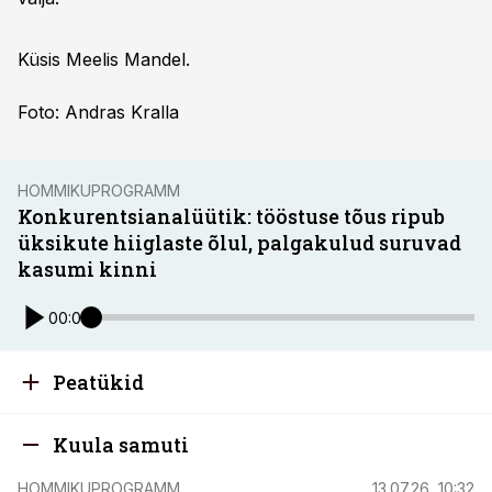
Küsis Meelis Mandel.
Foto: Andras Kralla
HOMMIKUPROGRAMM
Konkurentsianalüütik: tööstuse tõus ripub
üksikute hiiglaste õlul, palgakulud suruvad
kasumi kinni
00:00
Peatükid
Kuula samuti
HOMMIKUPROGRAMM
13.07.26, 10:32