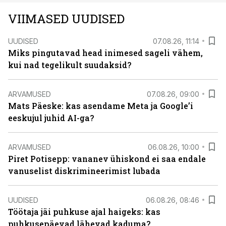
VIIMASED UUDISED
UUDISED
07.08.26, 11:14
Miks pingutavad head inimesed sageli vähem,
kui nad tegelikult suudaksid?
ARVAMUSED
07.08.26, 09:00
Mats Päeske: kas asendame Meta ja Google’i
eeskujul juhid AI-ga?
ARVAMUSED
06.08.26, 10:00
Piret Potisepp: vananev ühiskond ei saa endale
vanuselist diskrimineerimist lubada
UUDISED
06.08.26, 08:46
Töötaja jäi puhkuse ajal haigeks: kas
puhkusepäevad lähevad kaduma?