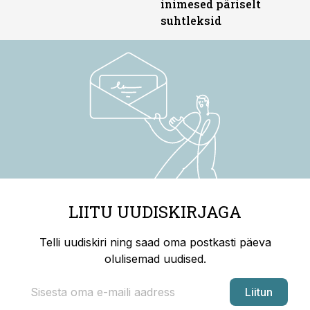
inimesed päriselt
suhtleksid
LIITU UUDISKIRJAGA
Telli uudiskiri ning saad oma postkasti päeva
olulisemad uudised.
Liitun