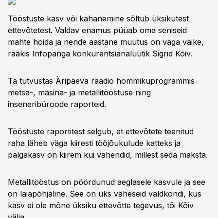
Tööstuste kasv või kahanemine sõltub üksikutest
ettevõtetest. Valdav enamus püüab oma seniseid
mahte hoida ja nende aastane muutus on väga väike,
rääkis Infopanga konkurentsianalüütik Sigrid Kõiv.
Ta tutvustas Äripäeva raadio hommikuprogrammis
metsa-, masina- ja metallitööstuse ning
inseneribüroode raporteid.
Tööstuste raportitest selgub, et ettevõtete teenitud
raha läheb väga kiiresti tööjõukulude katteks ja
palgakasv on kiirem kui vahendid, millest seda maksta.
Metallitööstus on pöördunud aeglasele kasvule ja see
on laiapõhjaline. See on üks väheseid valdkondi, kus
kasv ei ole mõne üksiku ettevõtte tegevus, tõi Kõiv
välja.