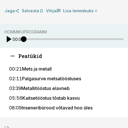
Jaga
Salvesta
Vihja
Lisa lemmikuks
HOMMIKUPROGRAMM
00:00
Peatükid
00:21
Mets ja metall
02:11
Palgasurve metsatööstuses
03:39
Metallitööstus elavneb
05:56
Kaitsetööstus tõstab kasvu
08:09
Inseneribürood võtavad hoo üles