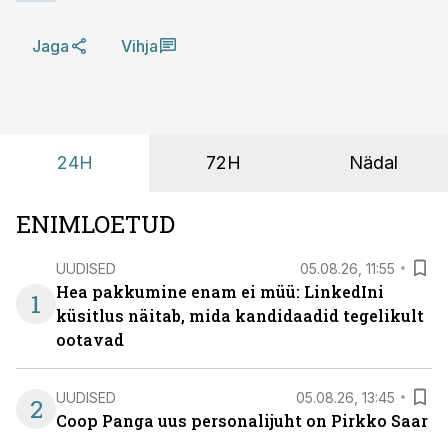
Jaga
Vihja
24H
72H
Nädal
ENIMLOETUD
UUDISED
05.08.26, 11:55
Hea pakkumine enam ei müü: LinkedIni
1
küsitlus näitab, mida kandidaadid tegelikult
ootavad
UUDISED
05.08.26, 13:45
2
Coop Panga uus personalijuht on Pirkko Saar