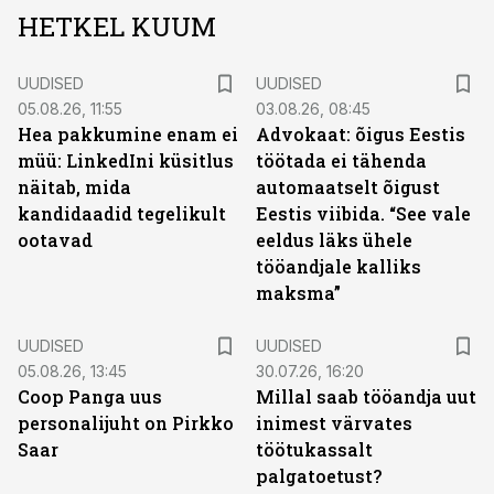
HETKEL KUUM
UUDISED
UUDISED
05.08.26, 11:55
03.08.26, 08:45
Hea pakkumine enam ei
Advokaat: õigus Eestis
müü: LinkedIni küsitlus
töötada ei tähenda
näitab, mida
automaatselt õigust
kandidaadid tegelikult
Eestis viibida. “See vale
ootavad
eeldus läks ühele
tööandjale kalliks
maksma”
UUDISED
UUDISED
05.08.26, 13:45
30.07.26, 16:20
Coop Panga uus
Millal saab tööandja uut
personalijuht on Pirkko
inimest värvates
Saar
töötukassalt
palgatoetust?