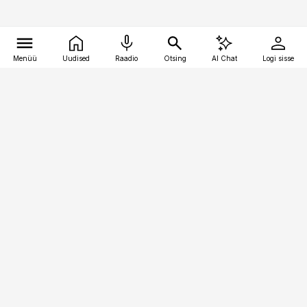
Menüü
Uudised
Raadio
Otsing
AI Chat
Logi sisse
Vana-Lõuna 39/1, 19094 Tallinn
(+372) 667 0111
personaliuudised@personaliuudised.ee
Telli
Reklaam
Firmast
Sisu kasutamisõigused
Ajakirjaniku
eetikakoodeks
Üldtingimused
Privaatsustingimused
Küpsiste poliitika
KKK