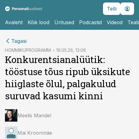
Telli
Avaleht
Kõik lood
Üritused
Podcastid
Videod
Teab
cebook
cebook
Tagasi
Twitter)
Twitter)
HOMMIKUPROGRAMM
19.05.26, 13:06
Konkurentsianalüütik:
kedIn
kedIn
tööstuse tõus ripub üksikute
ail
ail
hiiglaste õlul, palgakulud
k
k
suruvad kasumi kinni
Meelis Mandel
Mai Kroonmäe