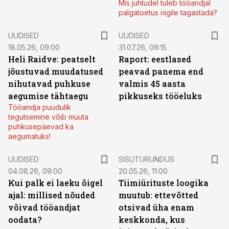
Mis juhtudel tuleb tööandjal
palgatoetus riigile tagastada?
UUDISED
UUDISED
18.05.26, 09:00
31.07.26, 09:15
Heli Raidve: peatselt
Raport: eestlased
jõustuvad muudatused
peavad panema end
nihutavad puhkuse
valmis 45 aasta
aegumise tähtaegu
pikkuseks tööeluks
Tööandja puudulik
tegutsemine võib muuta
puhkusepäevad ka
aegumatuks!
ST
UUDISED
SISUTURUNDUS
04.08.26, 09:00
20.05.26, 11:00
Kui palk ei laeku õigel
Tiimiürituste loogika
ajal: millised nõuded
muutub: ettevõtted
võivad tööandjat
otsivad üha enam
oodata?
keskkonda, kus