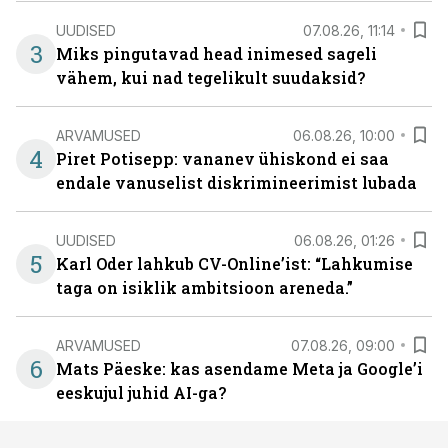
UUDISED
07.08.26, 11:14
3
Miks pingutavad head inimesed sageli
vähem, kui nad tegelikult suudaksid?
ARVAMUSED
06.08.26, 10:00
4
Piret Potisepp: vananev ühiskond ei saa
endale vanuselist diskrimineerimist lubada
UUDISED
06.08.26, 01:26
5
Karl Oder lahkub CV-Online’ist: “Lahkumise
taga on isiklik ambitsioon areneda.”
ARVAMUSED
07.08.26, 09:00
6
Mats Päeske: kas asendame Meta ja Google’i
eeskujul juhid AI-ga?