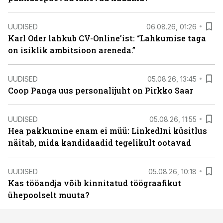
UUDISED
06.08.26, 01:26
Karl Oder lahkub CV-Online’ist: “Lahkumise taga
on isiklik ambitsioon areneda.”
UUDISED
05.08.26, 13:45
Coop Panga uus personalijuht on Pirkko Saar
UUDISED
05.08.26, 11:55
Hea pakkumine enam ei müü: LinkedIni küsitlus
näitab, mida kandidaadid tegelikult ootavad
UUDISED
05.08.26, 10:18
Kas tööandja võib kinnitatud töögraafikut
ühepoolselt muuta?