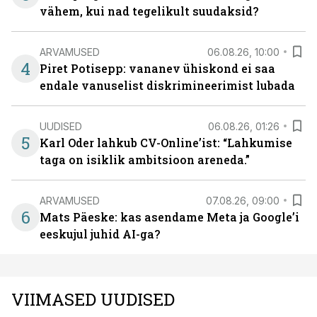
vähem, kui nad tegelikult suudaksid?
ARVAMUSED
06.08.26, 10:00
4
Piret Potisepp: vananev ühiskond ei saa
endale vanuselist diskrimineerimist lubada
UUDISED
06.08.26, 01:26
5
Karl Oder lahkub CV-Online’ist: “Lahkumise
taga on isiklik ambitsioon areneda.”
ARVAMUSED
07.08.26, 09:00
6
Mats Päeske: kas asendame Meta ja Google’i
eeskujul juhid AI-ga?
VIIMASED UUDISED