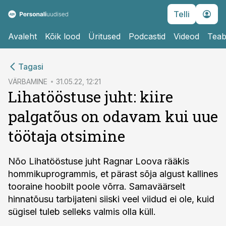
Telli
Avaleht
Kõik lood
Üritused
Podcastid
Videod
Teab
cebook
Tagasi
Twitter)
VÄRBAMINE
31.05.22, 12:21
Lihatööstuse juht: kiire
kedIn
palgatõus on odavam kui uue
ail
töötaja otsimine
k
Nõo Lihatööstuse juht Ragnar Loova rääkis
hommikuprogrammis, et pärast sõja algust kallines
tooraine hoobilt poole võrra. Samaväärselt
hinnatõusu tarbijateni siiski veel viidud ei ole, kuid
sügisel tuleb selleks valmis olla küll.