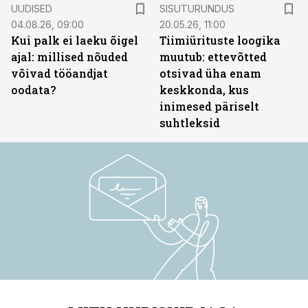
ST
UUDISED
SISUTURUNDUS
04.08.26, 09:00
20.05.26, 11:00
Kui palk ei laeku õigel
Tiimiürituste loogika
ajal: millised nõuded
muutub: ettevõtted
võivad tööandjat
otsivad üha enam
oodata?
keskkonda, kus
inimesed päriselt
suhtleksid