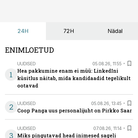
räägitakse, miks otsivad ettevõtted üha enam paikasid,
kus keskkond ise aitaks inimesed töörežiimist välja
tuua ning looks võimaluse rahulikumaks ja
sisulisemaks koosolemiseks.
24H
72H
Nädal
ENIMLOETUD
UUDISED
05.08.26, 11:55
Hea pakkumine enam ei müü: LinkedIni
1
küsitlus näitab, mida kandidaadid tegelikult
ootavad
UUDISED
05.08.26, 13:45
2
Coop Panga uus personalijuht on Pirkko Saar
UUDISED
07.08.26, 11:14
3
Miks pingutavad head inimesed sageli