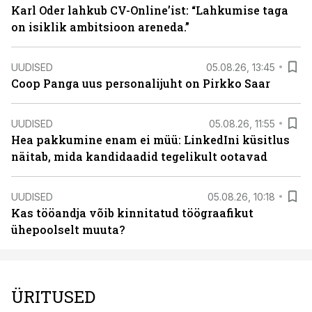
Karl Oder lahkub CV-Online’ist: “Lahkumise taga
on isiklik ambitsioon areneda.”
UUDISED
05.08.26, 13:45
Coop Panga uus personalijuht on Pirkko Saar
UUDISED
05.08.26, 11:55
Hea pakkumine enam ei müü: LinkedIni küsitlus
näitab, mida kandidaadid tegelikult ootavad
UUDISED
05.08.26, 10:18
Kas tööandja võib kinnitatud töögraafikut
ühepoolselt muuta?
ÜRITUSED