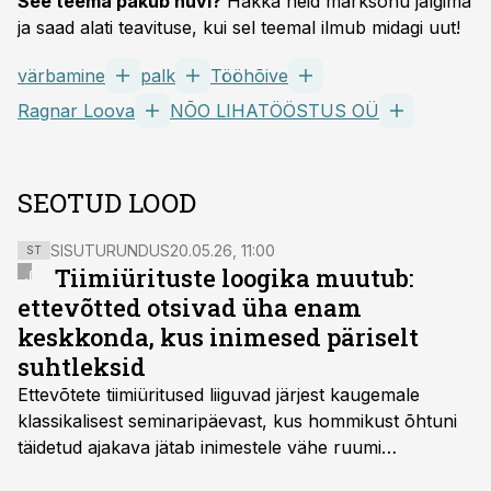
See teema pakub huvi?
Hakka neid märksõnu jälgima
ja saad alati teavituse, kui sel teemal ilmub midagi uut!
värbamine
palk
Tööhõive
Ragnar Loova
NÕO LIHATÖÖSTUS OÜ
SEOTUD LOOD
SISUTURUNDUS
20.05.26, 11:00
ST
Tiimiürituste loogika muutub:
ettevõtted otsivad üha enam
keskkonda, kus inimesed päriselt
suhtleksid
Ettevõtete tiimiüritused liiguvad järjest kaugemale
klassikalisest seminaripäevast, kus hommikust õhtuni
täidetud ajakava jätab inimestele vähe ruumi
omavaheliseks suhtluseks. Saates “Lõunapaus”