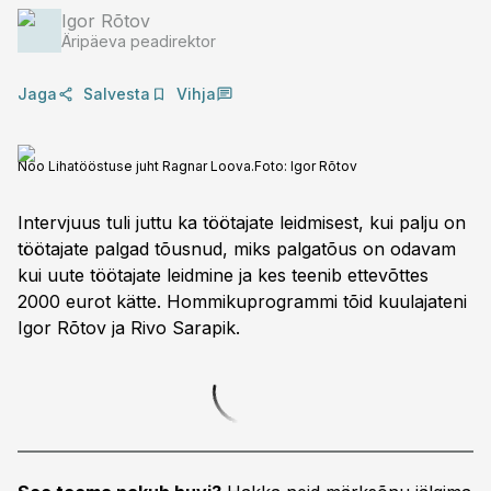
Igor Rõtov
Äripäeva peadirektor
Jaga
Salvesta
Vihja
Nõo Lihatööstuse juht Ragnar Loova.
Foto:
Igor Rõtov
Intervjuus tuli juttu ka töötajate leidmisest, kui palju on
töötajate palgad tõusnud, miks palgatõus on odavam
kui uute töötajate leidmine ja kes teenib ettevõttes
2000 eurot kätte. Hommikuprogrammi tõid kuulajateni
Igor Rõtov ja Rivo Sarapik.