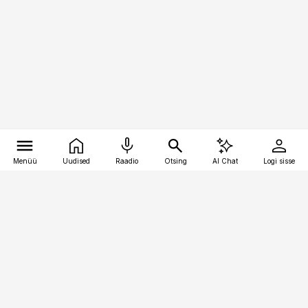
Menüü
Uudised
Raadio
Otsing
AI Chat
Logi sisse
Vana-Lõuna 39/1, 19094 Tallinn
(+372) 667 0111
personaliuudised@personaliuudised.ee
Telli
Reklaam