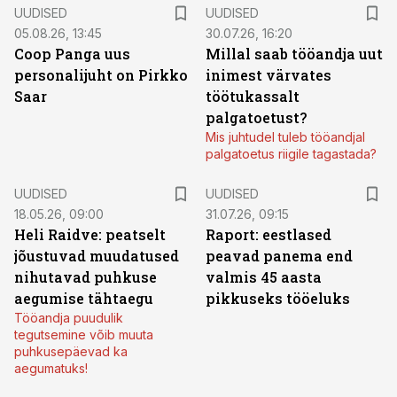
UUDISED
UUDISED
05.08.26, 13:45
30.07.26, 16:20
Coop Panga uus
Millal saab tööandja uut
personalijuht on Pirkko
inimest värvates
Saar
töötukassalt
palgatoetust?
Mis juhtudel tuleb tööandjal
palgatoetus riigile tagastada?
UUDISED
UUDISED
18.05.26, 09:00
31.07.26, 09:15
Heli Raidve: peatselt
Raport: eestlased
jõustuvad muudatused
peavad panema end
nihutavad puhkuse
valmis 45 aasta
aegumise tähtaegu
pikkuseks tööeluks
Tööandja puudulik
tegutsemine võib muuta
puhkusepäevad ka
aegumatuks!