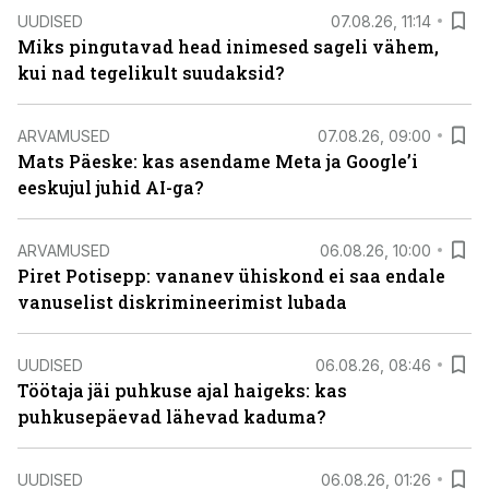
UUDISED
07.08.26, 11:14
Miks pingutavad head inimesed sageli vähem,
kui nad tegelikult suudaksid?
ARVAMUSED
07.08.26, 09:00
Mats Päeske: kas asendame Meta ja Google’i
eeskujul juhid AI-ga?
ARVAMUSED
06.08.26, 10:00
Piret Potisepp: vananev ühiskond ei saa endale
vanuselist diskrimineerimist lubada
UUDISED
06.08.26, 08:46
Töötaja jäi puhkuse ajal haigeks: kas
puhkusepäevad lähevad kaduma?
UUDISED
06.08.26, 01:26