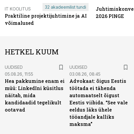
32 akadeemilist tundi
Juhtimiskonve
IT KOOLITUS
Praktiline projektijuhtimine ja AI
2026 PINGE
võimalused
HETKEL KUUM
UUDISED
UUDISED
05.08.26, 11:55
03.08.26, 08:45
Hea pakkumine enam ei
Advokaat: õigus Eestis
müü: LinkedIni küsitlus
töötada ei tähenda
näitab, mida
automaatselt õigust
kandidaadid tegelikult
Eestis viibida. “See vale
ootavad
eeldus läks ühele
tööandjale kalliks
maksma”