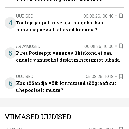
UUDISED
06.08.26, 08:46
4
Töötaja jäi puhkuse ajal haigeks: kas
puhkusepäevad lähevad kaduma?
ARVAMUSED
06.08.26, 10:00
5
Piret Potisepp: vananev ühiskond ei saa
endale vanuselist diskrimineerimist lubada
UUDISED
05.08.26, 10:18
6
Kas tööandja võib kinnitatud töögraafikut
ühepoolselt muuta?
VIIMASED UUDISED