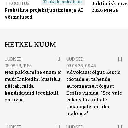
32 akadeemilist tundi
Juhtimiskonve
IT KOOLITUS
Praktiline projektijuhtimine ja AI
2026 PINGE
võimalused
HETKEL KUUM
UUDISED
UUDISED
05.08.26, 11:55
03.08.26, 08:45
Hea pakkumine enam ei
Advokaat: õigus Eestis
müü: LinkedIni küsitlus
töötada ei tähenda
näitab, mida
automaatselt õigust
kandidaadid tegelikult
Eestis viibida. “See vale
ootavad
eeldus läks ühele
tööandjale kalliks
maksma”
UUDISED
UUDISED