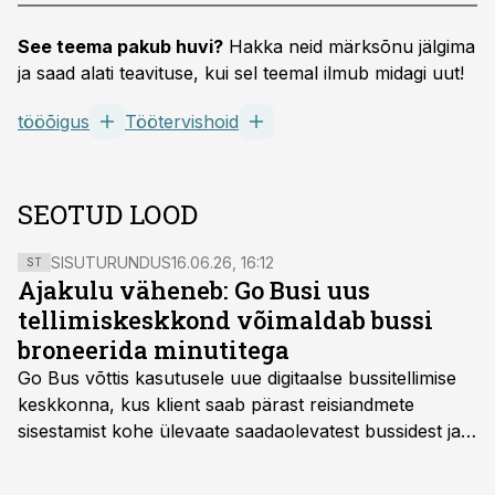
See teema pakub huvi?
Hakka neid märksõnu jälgima
ja saad alati teavituse, kui sel teemal ilmub midagi uut!
tööõigus
Töötervishoid
SEOTUD LOOD
SISUTURUNDUS
16.06.26, 16:12
ST
Ajakulu väheneb: Go Busi uus
tellimiskeskkond võimaldab bussi
broneerida minutitega
Go Bus võttis kasutusele uue digitaalse bussitellimise
keskkonna, kus klient saab pärast reisiandmete
sisestamist kohe ülevaate saadaolevatest bussidest ja
esialgsest hinnast. Nii saab transpordi planeerimisega
kiiresti edasi liikuda hinnapakkumist ootamata.