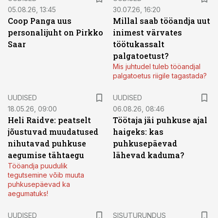
05.08.26, 13:45
30.07.26, 16:20
Coop Panga uus
Millal saab tööandja uut
personalijuht on Pirkko
inimest värvates
Saar
töötukassalt
palgatoetust?
Mis juhtudel tuleb tööandjal
palgatoetus riigile tagastada?
UUDISED
UUDISED
18.05.26, 09:00
06.08.26, 08:46
Heli Raidve: peatselt
Töötaja jäi puhkuse ajal
jõustuvad muudatused
haigeks: kas
nihutavad puhkuse
puhkusepäevad
aegumise tähtaegu
lähevad kaduma?
Tööandja puudulik
tegutsemine võib muuta
puhkusepäevad ka
aegumatuks!
ST
UUDISED
SISUTURUNDUS