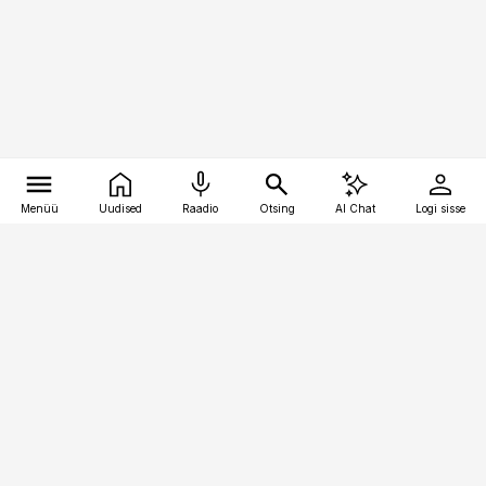
Menüü
Uudised
Raadio
Otsing
AI Chat
Logi sisse
Vana-Lõuna 39/1, 19094 Tallinn
(+372) 667 0111
personaliuudised@personaliuudised.ee
Telli
Reklaam
Firmast