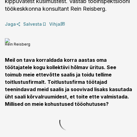
kippuvatest küsimustest. Vastab tööinspektsiooni
töökeskkonna konsultant Rein Reisberg.
Jaga
Salvesta
Vihja
Rein Reisberg
Meil on tava korraldada korra aastas oma
töötajatele kogu kollektiivi hõlmav üritus. See
toimub meie ettevõtte saalis ja toidu tellime
toitlustusfirmalt. Toitlustusfirma töötajad
teenindavad meid saalis ja soovivad lisaks kasutada
üht saali kõrvalruumidest, et toite ette valmistada.
Millised on meie kohustused tööohutuses?