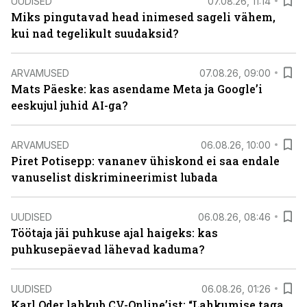
UUDISED
07.08.26, 11:14
Miks pingutavad head inimesed sageli vähem,
kui nad tegelikult suudaksid?
ARVAMUSED
07.08.26, 09:00
Mats Päeske: kas asendame Meta ja Google’i
eeskujul juhid AI-ga?
ARVAMUSED
06.08.26, 10:00
Piret Potisepp: vananev ühiskond ei saa endale
vanuselist diskrimineerimist lubada
UUDISED
06.08.26, 08:46
Töötaja jäi puhkuse ajal haigeks: kas
puhkusepäevad lähevad kaduma?
UUDISED
06.08.26, 01:26
Karl Oder lahkub CV-Online’ist: “Lahkumise taga