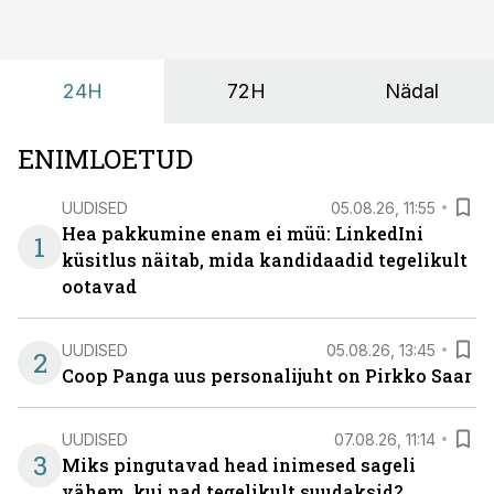
24H
72H
Nädal
ENIMLOETUD
UUDISED
05.08.26, 11:55
Hea pakkumine enam ei müü: LinkedIni
1
küsitlus näitab, mida kandidaadid tegelikult
ootavad
UUDISED
05.08.26, 13:45
2
Coop Panga uus personalijuht on Pirkko Saar
UUDISED
07.08.26, 11:14
3
Miks pingutavad head inimesed sageli
vähem, kui nad tegelikult suudaksid?