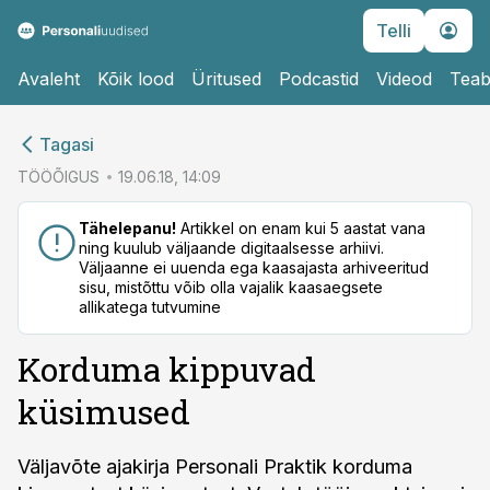
Telli
Avaleht
Kõik lood
Üritused
Podcastid
Videod
Teab
cebook
Tagasi
Twitter)
TÖÖÕIGUS
19.06.18, 14:09
kedIn
Tähelepanu!
Artikkel on enam kui 5 aastat vana
ning kuulub väljaande digitaalsesse arhiivi.
ail
Väljaanne ei uuenda ega kaasajasta arhiveeritud
sisu, mistõttu võib olla vajalik kaasaegsete
k
allikatega tutvumine
Korduma kippuvad
küsimused
Väljavõte ajakirja Personali Praktik korduma