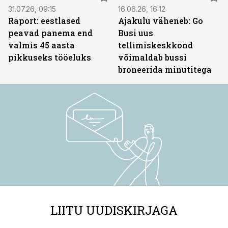
31.07.26, 09:15
16.06.26, 16:12
Raport: eestlased
Ajakulu väheneb: Go
peavad panema end
Busi uus
valmis 45 aasta
tellimiskeskkond
pikkuseks tööeluks
võimaldab bussi
broneerida minutitega
LIITU UUDISKIRJAGA