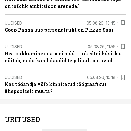
on isiklik ambitsioon areneda.”
UUDISED
05.08.26, 13:45
Coop Panga uus personalijuht on Pirkko Saar
UUDISED
05.08.26, 11:55
Hea pakkumine enam ei müü: LinkedIni küsitlus
näitab, mida kandidaadid tegelikult ootavad
UUDISED
05.08.26, 10:18
Kas tööandja võib kinnitatud töögraafikut
ühepoolselt muuta?
ÜRITUSED