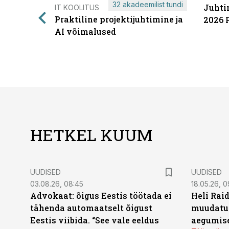
32 akadeemilist tundi
Juhti
IT KOOLITUS
Praktiline projektijuhtimine ja
2026 
AI võimalused
HETKEL KUUM
UUDISED
UUDISED
03.08.26, 08:45
18.05.26, 0
Advokaat: õigus Eestis töötada ei
Heli Raid
tähenda automaatselt õigust
muudatu
Eestis viibida. “See vale eeldus
aegumise