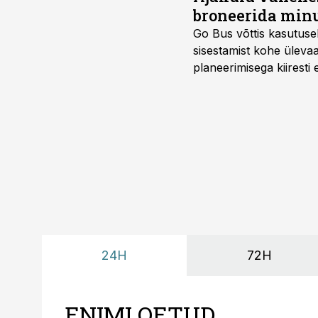
broneerida minu
Go Bus võttis kasutusel
sisestamist kohe ülevaa
planeerimisega kiiresti
24H
72H
ENIMLOETUD