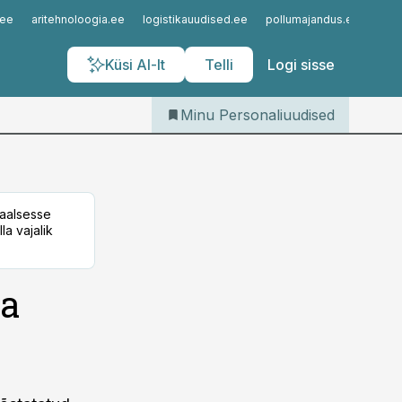
Iseteenindus
.ee
aritehnoloogia.ee
logistikauudised.ee
pollumajandus.ee
kinn
Telli Personaliuudised
Küsi AI-lt
Telli
Logi sisse
Minu Personaliuudised
taalsesse
la vajalik
ga