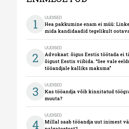
UUDISED
1
Hea pakkumine enam ei müü: Linked
mida kandidaadid tegelikult ootav
UUDISED
2
Advokaat: õigus Eestis töötada ei 
õigust Eestis viibida. “See vale eel
tööandjale kalliks maksma”
UUDISED
3
Kas tööandja võib kinnitatud töögr
muuta?
UUDISED
4
Millal saab tööandja uut inimest v
palgatoetust?