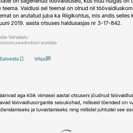
statel on sagenenud töövaidlused, kus muu hulgas on 
 teema. Vaidlusi sel teemal on olnud nii töövaidluskomi
emat on arutatud juba ka Riigikohtus, mis andis selles
juuni 2019. aasta otsuses haldusasjas nr 3-17-842.
idla-Vanatalu
siooni peadirektori asetäitja
Salvesta
Vihja
ärivad aga kõik viimasel aastal otsuseni jõudnud töövaidlus
vad töövaidlusorganite seisukohad, milliseid tõendeid on v
õendamiseks ja tuvastamiseks ning millistel juhtudel see sisu