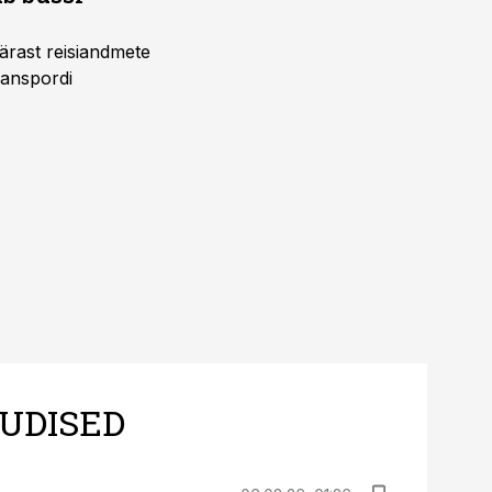
pärast reisiandmete
ranspordi
UDISED