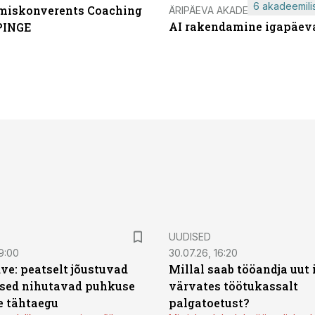
6 akadeemilis
miskonverents Coaching
ÄRIPÄEVA AKADEEMIA
AI rakendamine igapäev
PINGE
UUDISED
9:00
30.07.26, 16:20
ve: peatselt jõustuvad
Millal saab tööandja uut
sed nihutavad puhkuse
värvates töötukassalt
 tähtaegu
palgatoetust?