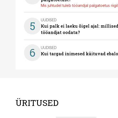
Mis juhtudel tuleb tööandjal palgatoetus riig
UUDISED
5
Kui palk ei laeku õigel ajal: millis
tööandjat oodata?
UUDISED
6
Kui targad inimesed käituvad ebalo
ÜRITUSED