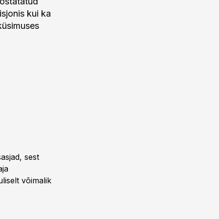
tõstatatud
sjonis kui ka
 küsimuses
asjad, sest
aja
liselt võimalik