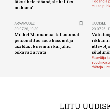
läks ühele tööandjale kalliks
Tööandja p
muuta puh
maksma”
ARVAMUSED
UUDISED
30.07.26, 10:39
29.07.26, 1
Mihkel Männamaa: killustunud
Välistöö
personalitöö sööb kasumit ja
rikkumin
usaldust kiiremini kui juhid
ettevõtj
oskavad arvata
süüdimõ
Ettevõtja 
süüdimõist
töötaja juh
LIITU UUDIS