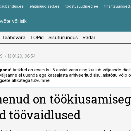
kaubandus.ee
ehitusuudised.ee
toostusuudised.ee
finantsuudised
Infopank
Radar
Teabevara
TOPid
Sisuturundus
Radar
S
13.01.20, 06:54
panu!
Artikkel on enam kui 5 aastat vana ning kuulub väljaande digi
. Väljaanne ei uuenda ega kaasajasta arhiveeritud sisu, mistõttu võib ol
sete allikatega tutvumine
nenud on töökiusamise
d töövaidlused