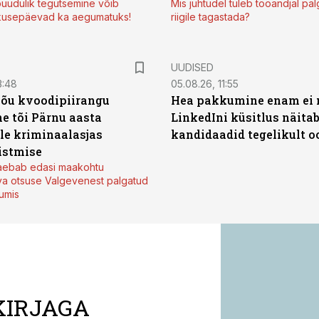
uudulik tegutsemine võib
Mis juhtudel tuleb tööandjal pa
kusepäevad ka aegumatuks!
riigile tagastada?
UUDISED
3:48
05.08.26, 11:55
jõu kvoodipiirangu
Hea pakkumine enam ei 
e tõi Pärnu aasta
LinkedIni küsitlus näita
ale kriminaalasjas
kandidaadid tegelikult 
istmise
kaebab edasi maakohtu
va otsuse Valgevenest palgatud
tumis
KIRJAGA