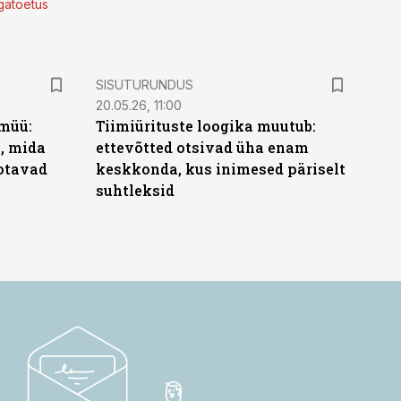
lgatoetus
ST
SISUTURUNDUS
20.05.26, 11:00
müü:
Tiimiürituste loogika muutub:
b, mida
ettevõtted otsivad üha enam
ootavad
keskkonda, kus inimesed päriselt
suhtleksid