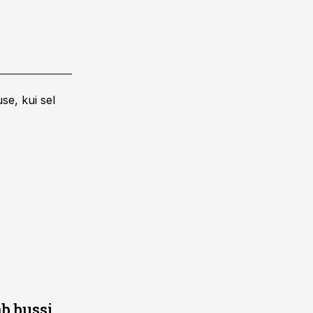
se, kui sel
b bussi