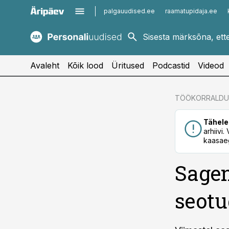
palgauudised.ee
raamatupidaja.ee
kaubandus.ee
imelineajalugu.ee
kinnisvarauudised.ee
imelineteadus.ee
Avaleht
Kõik lood
Üritused
Podcastid
Videod
cebook
TÖÖKORRALDU
Twitter)
Tähele
kedIn
arhiivi
kaasaeg
ail
Sage
k
seotu