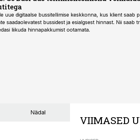
titega
e uue digitaalse bussitellimise keskkonna, kus klient saab 
te saadaolevatest bussidest ja esialgsest hinnast. Nii saab t
 edasi liikuda hinnapakkumist ootamata.
Nädal
VIIMASED U