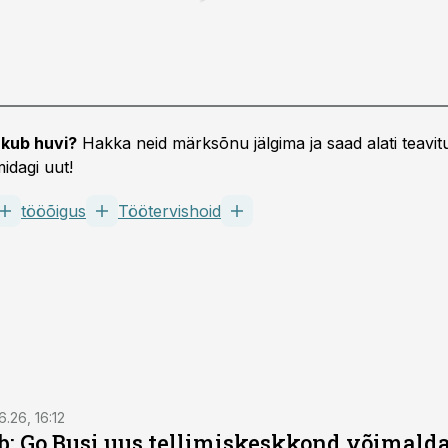
kub huvi?
Hakka neid märksõnu jälgima ja saad alati teavitu
idagi uut!
tööõigus
Töötervishoid
6.26, 16:12
: Go Busi uus tellimiskeskkond võimalda