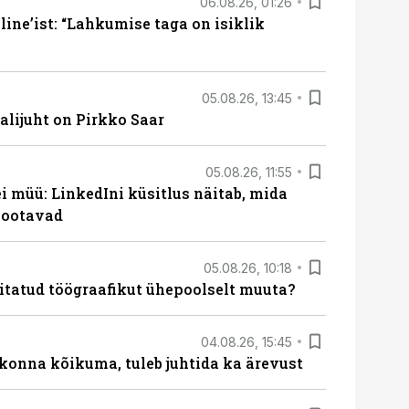
06.08.26, 01:26
ine’ist: “Lahkumise taga on isiklik
05.08.26, 13:45
lijuht on Pirkko Saar
05.08.26, 11:55
 müü: LinkedIni küsitlus näitab, mida
 ootavad
05.08.26, 10:18
itatud töögraafikut ühepoolselt muuta?
04.08.26, 15:45
skonna kõikuma, tuleb juhtida ka ärevust