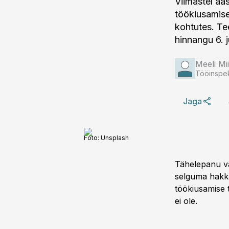
Viimastel aa
töökiusamise
kohtutes. Te
hinnangu 6. 
Meeli Mi
Tööinspekt
Jaga
Foto:
Unsplash
Tähelepanu vä
selguma hakka
töökiusamise t
ei ole.