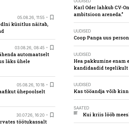
UUDISED
Karl Oder lahkub CV-Onl
ambitsioon areneda.”
05.08.26, 11:55
Ini küsitlus näitab,
ad
UUDISED
Coop Panga uus persona
03.08.26, 08:45
tähenda automaatselt
UUDISED
Hea pakkumine enam ei
dus läks ühele
kandidaadid tegelikult
UUDISED
05.08.26, 10:18
Kas tööandja võib kinn
aafikut ühepoolselt
SAATED
Kui kriis lööb mee
30.07.26, 16:20
ärvates töötukassalt