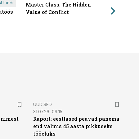
t tundi
Master Class: The Hidden
ÄRIPÄEVA 
atöös
Läbirääk
Value of Conflict
UUDISED
31.07.26, 09:15
 inimest
Raport: eestlased peavad panema
end valmis 45 aasta pikkuseks
tööeluks