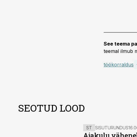
See teema pa
teemal ilmub m
töökorraldus
SEOTUD LOOD
ST
SISUTURUNDUS
16.0
Ajakulu väheneb