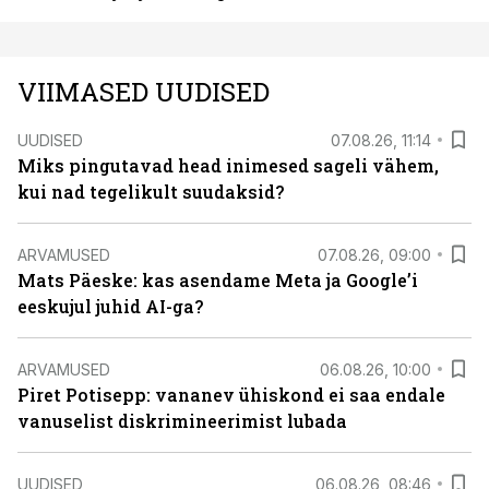
VIIMASED UUDISED
UUDISED
07.08.26, 11:14
Miks pingutavad head inimesed sageli vähem,
kui nad tegelikult suudaksid?
ARVAMUSED
07.08.26, 09:00
Mats Päeske: kas asendame Meta ja Google’i
eeskujul juhid AI-ga?
ARVAMUSED
06.08.26, 10:00
Piret Potisepp: vananev ühiskond ei saa endale
vanuselist diskrimineerimist lubada
UUDISED
06.08.26, 08:46