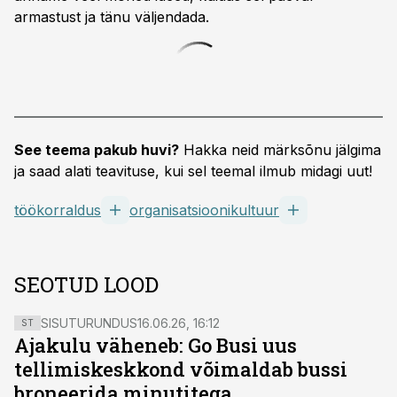
armastust ja tänu väljendada.
See teema pakub huvi?
Hakka neid märksõnu jälgima
ja saad alati teavituse, kui sel teemal ilmub midagi uut!
töökorraldus
organisatsioonikultuur
SEOTUD LOOD
SISUTURUNDUS
16.06.26, 16:12
ST
Ajakulu väheneb: Go Busi uus
tellimiskeskkond võimaldab bussi
broneerida minutitega