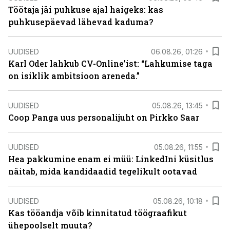
Töötaja jäi puhkuse ajal haigeks: kas
puhkusepäevad lähevad kaduma?
UUDISED
06.08.26, 01:26
Karl Oder lahkub CV-Online’ist: “Lahkumise taga
on isiklik ambitsioon areneda.”
UUDISED
05.08.26, 13:45
Coop Panga uus personalijuht on Pirkko Saar
UUDISED
05.08.26, 11:55
Hea pakkumine enam ei müü: LinkedIni küsitlus
näitab, mida kandidaadid tegelikult ootavad
UUDISED
05.08.26, 10:18
Kas tööandja võib kinnitatud töögraafikut
ühepoolselt muuta?