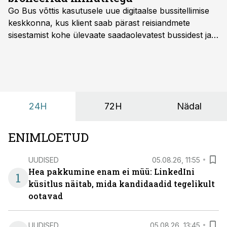
Go Bus võttis kasutusele uue digitaalse bussitellimise
keskkonna, kus klient saab pärast reisiandmete
sisestamist kohe ülevaate saadaolevatest bussidest ja
esialgsest hinnast. Nii saab transpordi planeerimisega
kiiresti edasi liikuda hinnapakkumist ootamata.
24H
72H
Nädal
ENIMLOETUD
UUDISED
05.08.26, 11:55
Hea pakkumine enam ei müü: LinkedIni
1
küsitlus näitab, mida kandidaadid tegelikult
ootavad
UUDISED
05.08.26, 13:45