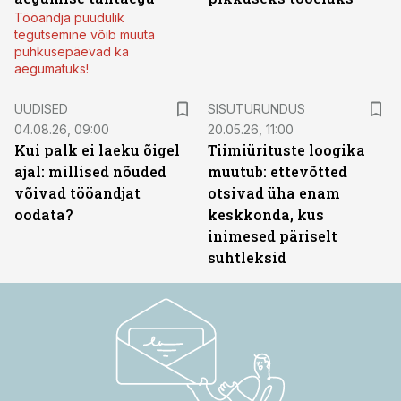
Tööandja puudulik
tegutsemine võib muuta
puhkusepäevad ka
aegumatuks!
ST
UUDISED
SISUTURUNDUS
04.08.26, 09:00
20.05.26, 11:00
Kui palk ei laeku õigel
Tiimiürituste loogika
ajal: millised nõuded
muutub: ettevõtted
võivad tööandjat
otsivad üha enam
oodata?
keskkonda, kus
inimesed päriselt
suhtleksid