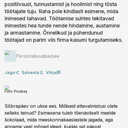
positiivsust, tunnustamist ja hoolimist ning tõsta
töötajate tuju. Raha pole kindlasti esimene, mida
inimesed tahavad. Töötamise suhtes tekitavad
inimestes hea tunde nende hindamine, austamine
ja armastamine. Õnnelikud ja pühendunud
töötajad on parim viis firma kasumi turgutamiseks.
Personaliuudised.ee
Jaga
Salvesta
Vihja
Foto:
Pixabay
Sõbrapäev on ukse ees. Milliseid ettevalmistusi olete
selleks teinud? Esimesena tuleb tõenäoliselt meelde
šokolaad, mida meeskonnakaaslastele jagada, aga
anname veel mõned ideed, kuidas sel päeval