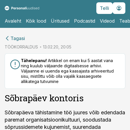
Telli
Avaleht
Kõik lood
Üritused
Podcastid
Videod
Teab
cebook
Tagasi
Twitter)
TÖÖKORRALDUS
13.02.20, 20:05
kedIn
Tähelepanu!
Artikkel on enam kui 5 aastat vana
ning kuulub väljaande digitaalsesse arhiivi.
ail
Väljaanne ei uuenda ega kaasajasta arhiveeritud
sisu, mistõttu võib olla vajalik kaasaegsete
k
allikatega tutvumine
Sõbrapäev kontoris
Sõbrapäeva tähistamine töö juures võib edendada
paremat organisatsioonikultuuri, soodustada
sõprussidemete kujunemist, suurendada