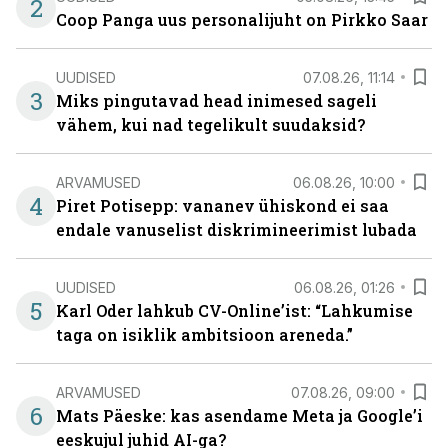
2
Coop Panga uus personalijuht on Pirkko Saar
UUDISED
07.08.26, 11:14
3
Miks pingutavad head inimesed sageli
vähem, kui nad tegelikult suudaksid?
ARVAMUSED
06.08.26, 10:00
4
Piret Potisepp: vananev ühiskond ei saa
endale vanuselist diskrimineerimist lubada
UUDISED
06.08.26, 01:26
5
Karl Oder lahkub CV-Online’ist: “Lahkumise
taga on isiklik ambitsioon areneda.”
ARVAMUSED
07.08.26, 09:00
6
Mats Päeske: kas asendame Meta ja Google’i
eeskujul juhid AI-ga?