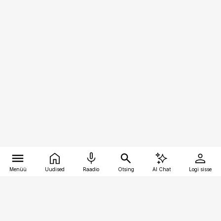
Menüü
Uudised
Raadio
Otsing
AI Chat
Logi sisse
Vana-Lõuna 39/1, 19094 Tallinn