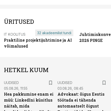
ÜRITUSED
32 akadeemilist tundi
Juhtimiskonve
IT KOOLITUS
Praktiline projektijuhtimine ja AI
2026 PINGE
võimalused
HETKEL KUUM
UUDISED
UUDISED
05.08.26, 11:55
03.08.26, 08:45
Hea pakkumine enam ei
Advokaat: õigus Eestis
müü: LinkedIni küsitlus
töötada ei tähenda
näitab, mida
automaatselt õigust