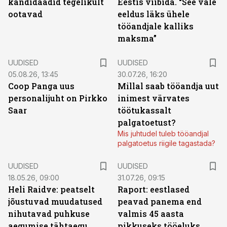
kandidaadid tegelikult
Eestis viibida. “See vale
ootavad
eeldus läks ühele
tööandjale kalliks
maksma”
UUDISED
UUDISED
05.08.26, 13:45
30.07.26, 16:20
Coop Panga uus
Millal saab tööandja uut
personalijuht on Pirkko
inimest värvates
Saar
töötukassalt
palgatoetust?
Mis juhtudel tuleb tööandjal
palgatoetus riigile tagastada?
UUDISED
UUDISED
18.05.26, 09:00
31.07.26, 09:15
Heli Raidve: peatselt
Raport: eestlased
jõustuvad muudatused
peavad panema end
nihutavad puhkuse
valmis 45 aasta
aegumise tähtaegu
pikkuseks tööeluks