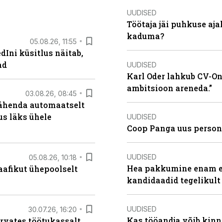
UUDISED
Töötaja jäi puhkuse aj
kaduma?
05.08.26, 11:55
Ini küsitlus näitab,
ad
UUDISED
Karl Oder lahkub CV-Onl
ambitsioon areneda.”
03.08.26, 08:45
tähenda automaatselt
dus läks ühele
UUDISED
Coop Panga uus persona
UUDISED
05.08.26, 10:18
Hea pakkumine enam ei
aafikut ühepoolselt
kandidaadid tegelikult
UUDISED
30.07.26, 16:20
Kas tööandja võib kinn
ärvates töötukassalt