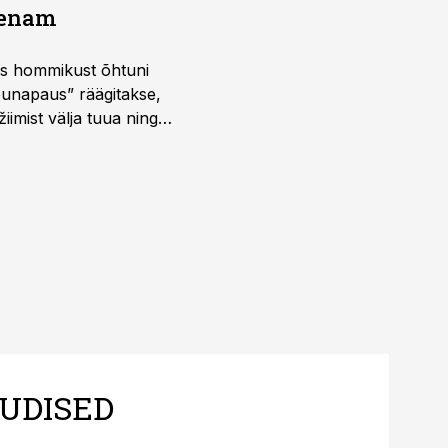
a enam
 kus hommikust õhtuni
õunapaus” räägitakse,
iimist välja tuua ning
UDISED