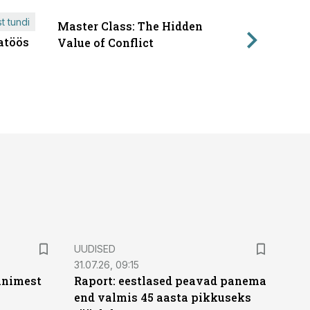
t tundi
Master Class: The Hidden
ÄRIPÄEVA 
atöös
Läbirääk
Value of Conflict
UUDISED
31.07.26, 09:15
 inimest
Raport: eestlased peavad panema
end valmis 45 aasta pikkuseks