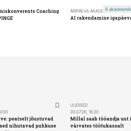
6 akadeemilis
miskonverents Coaching
ÄRIPÄEVA AKADEEMIA
AI rakendamine igapäev
PINGE
UUDISED
9:00
30.07.26, 16:20
ve: peatselt jõustuvad
Millal saab tööandja uut
sed nihutavad puhkuse
värvates töötukassalt