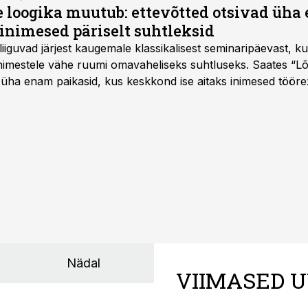
e loogika muutub: ettevõtted otsivad üh
inimesed päriselt suhtleksid
d liiguvad järjest kaugemale klassikalisest seminaripäevast,
 inimestele vähe ruumi omavaheliseks suhtluseks. Saates “L
 üha enam paikasid, kus keskkond ise aitaks inimesed töörež
kumaks ja sisulisemaks koosolemiseks.
Nädal
VIIMASED U