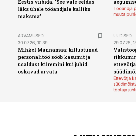
Eestis viibida. “See vale eeldus
aegumise
läks ühele tööandjale kalliks
Tööandja p
muuta puh
maksma”
ARVAMUSED
UUDISED
30.07.26, 10:39
29.07.26, 1
Mihkel Männamaa: killustunud
Välistöö
personalitöö sööb kasumit ja
rikkumin
usaldust kiiremini kui juhid
ettevõtj
oskavad arvata
süüdimõ
Ettevõtja 
süüdimõist
töötaja juh