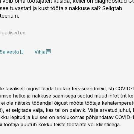
 võib oma töötajatelt küsida, kellel on diagnoositud 
 see tuvastati ja kust töötaja nakkuse sai? Seligtab
teerium.
iuudised.ee
Salvesta
Vihja
le tavaliselt õigust teada töötaja terviseandmeid, sh COVID-
simise hetke ja nakkuse saamisega seotud muud infot (nt kel
 ei ole näiteks tööandjal õigust mõõta töötaja kehatemperat
, et selgitada välja, kas tal on palavik. Välja arvatud juhul,
okku lepitud ja kui see on eriolukorras põhjendatav COVID
ui töötaja puutub kokku teiste töötajate või klientidega.