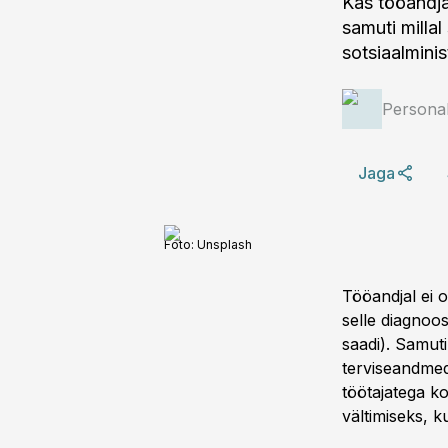
Kas tööandja
samuti millal
sotsiaalminis
Personal
Jaga
Foto:
Unsplash
Tööandjal ei o
selle diagnoo
saadi). Samuti
terviseandmed)
töötajatega k
vältimiseks, k