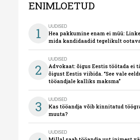
ENIMLOETUD
UUDISED
1
Hea pakkumine enam ei müü: Linked
mida kandidaadid tegelikult ootav
UUDISED
2
Advokaat: õigus Eestis töötada ei 
õigust Eestis viibida. “See vale eel
tööandjale kalliks maksma”
UUDISED
3
Kas tööandja võib kinnitatud töögr
muuta?
UUDISED
Millal saab tööandja uut inimest v