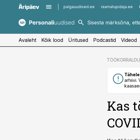
palgauudised.ee
raamatupidaja.ee
kaubandus.ee
imelineajalugu.ee
kinnisvarauudised.ee
imelineteadus.ee
Avaleht
Kõik lood
Üritused
Podcastid
Videod
cebook
TÖÖKORRALDU
Twitter)
Tähele
kedIn
arhiivi
kaasaeg
ail
Kas t
k
COVID