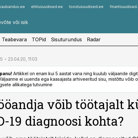
kaubandus.ee
ehitusuudised.ee
toostusuudised.ee
finantsuudised
Infopank
Radar
Teabevara
TOPid
Sisuturundus
Radar
S
23.04.20, 11:03
panu!
Artikkel on enam kui 5 aastat vana ning kuulub väljaande digi
. Väljaanne ei uuenda ega kaasajasta arhiveeritud sisu, mistõttu võib ol
sete allikatega tutvumine
ööandja võib töötajalt k
-19 diagnoosi kohta?