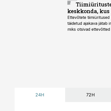
Tiimiüritust
keskkonda, kus 
Ettevõtete tiimiürituse
täidetud ajakava jätab
miks otsivad ettevõtted
looks võimaluse rahuli
24H
72H