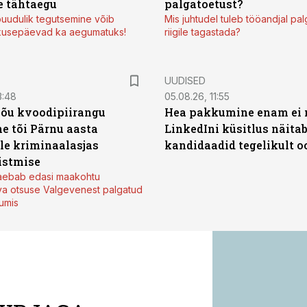
 tähtaegu
palgatoetust?
uudulik tegutsemine võib
Mis juhtudel tuleb tööandjal pa
kusepäevad ka aegumatuks!
riigile tagastada?
UUDISED
3:48
05.08.26, 11:55
jõu kvoodipiirangu
Hea pakkumine enam ei 
e tõi Pärnu aasta
LinkedIni küsitlus näita
ale kriminaalasjas
kandidaadid tegelikult 
istmise
kaebab edasi maakohtu
va otsuse Valgevenest palgatud
tumis