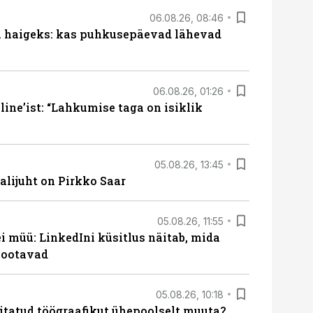
06.08.26, 08:46
al haigeks: kas puhkusepäevad lähevad
06.08.26, 01:26
ine’ist: “Lahkumise taga on isiklik
05.08.26, 13:45
lijuht on Pirkko Saar
05.08.26, 11:55
 müü: LinkedIni küsitlus näitab, mida
 ootavad
05.08.26, 10:18
itatud töögraafikut ühepoolselt muuta?