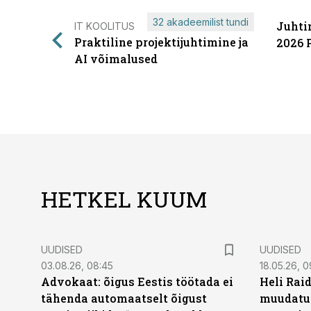
32 akadeemilist tundi
Juhti
IT KOOLITUS
Praktiline projektijuhtimine ja
2026 
AI võimalused
HETKEL KUUM
UUDISED
UUDISED
03.08.26, 08:45
18.05.26, 0
Advokaat: õigus Eestis töötada ei
Heli Raid
tähenda automaatselt õigust
muudatu