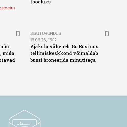
tööeluks
lgatoetus
ST
SISUTURUNDUS
16.06.26, 16:12
müü:
Ajakulu väheneb: Go Busi uus
b, mida
tellimiskeskkond võimaldab
ootavad
bussi broneerida minutitega