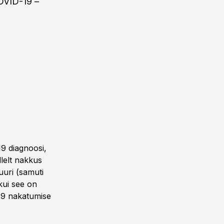
COVID-19 –
19 diagnoosi,
lelt nakkus
uuri (samuti
 kui see on
-19 nakatumise