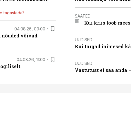
ile tagastada?
SAATED
Kui kriis lööb mee
04.08.26, 09:00
ed nõuded võivad
UUDISED
Kui targad inimesed kä
04.08.26, 11:00
UUDISED
ogiliselt
Vastutust ei saa anda 