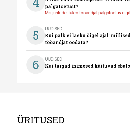
4
palgatoetust?
Mis juhtudel tuleb tööandjal palgatoetus riig
UUDISED
5
Kui palk ei laeku õigel ajal: millis
tööandjat oodata?
UUDISED
6
Kui targad inimesed käituvad ebalo
ÜRITUSED