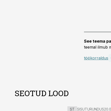
See teema pa
teemal ilmub m
töökorraldus
SEOTUD LOOD
ST
SISUTURUNDUS
20.0