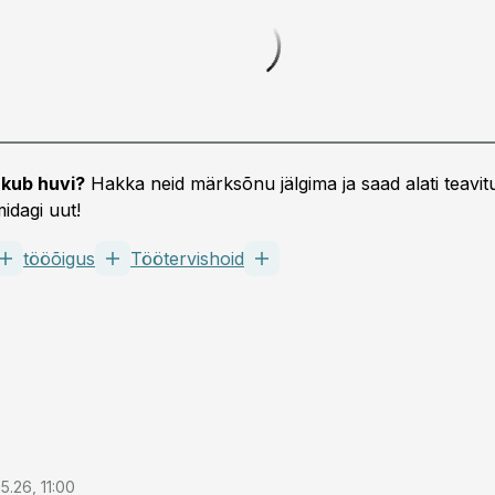
kub huvi?
Hakka neid märksõnu jälgima ja saad alati teavitu
idagi uut!
tööõigus
Töötervishoid
5.26, 11:00