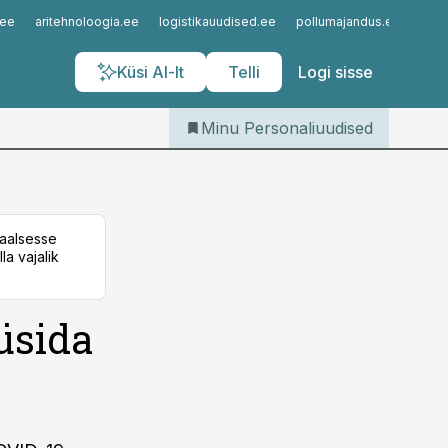
Iseteenindus
.ee
aritehnoloogia.ee
logistikauudised.ee
pollumajandus.ee
kinn
Telli Personaliuudised
Küsi AI-lt
Telli
Logi sisse
Minu Personaliuudised
taalsesse
la vajalik
üsida