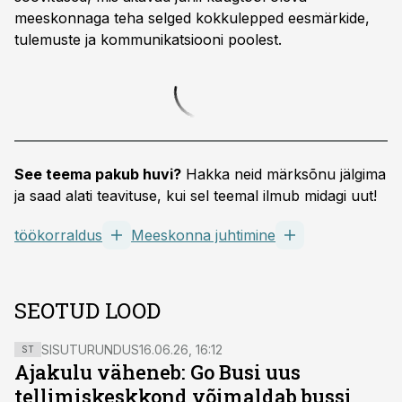
meeskonnaga teha selged kokkulepped eesmärkide,
tulemuste ja kommunikatsiooni poolest.
See teema pakub huvi?
Hakka neid märksõnu jälgima
ja saad alati teavituse, kui sel teemal ilmub midagi uut!
töökorraldus
Meeskonna juhtimine
SEOTUD LOOD
SISUTURUNDUS
16.06.26, 16:12
ST
Ajakulu väheneb: Go Busi uus
tellimiskeskkond võimaldab bussi