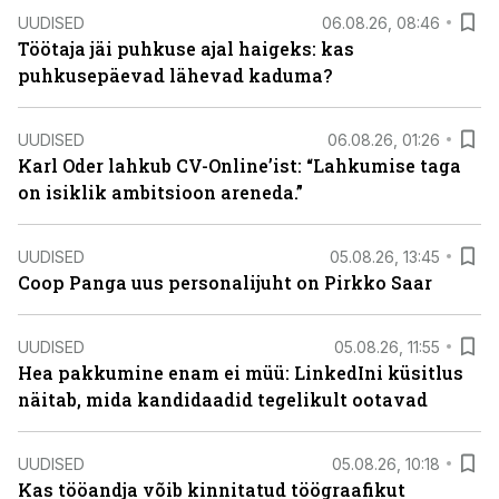
UUDISED
06.08.26, 08:46
Töötaja jäi puhkuse ajal haigeks: kas
puhkusepäevad lähevad kaduma?
UUDISED
06.08.26, 01:26
Karl Oder lahkub CV-Online’ist: “Lahkumise taga
on isiklik ambitsioon areneda.”
UUDISED
05.08.26, 13:45
Coop Panga uus personalijuht on Pirkko Saar
UUDISED
05.08.26, 11:55
Hea pakkumine enam ei müü: LinkedIni küsitlus
näitab, mida kandidaadid tegelikult ootavad
UUDISED
05.08.26, 10:18
Kas tööandja võib kinnitatud töögraafikut