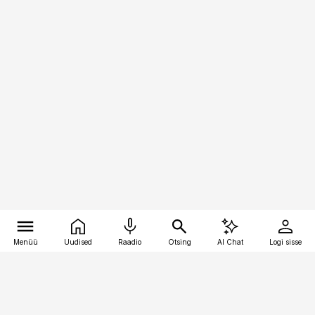
Menüü
Uudised
Raadio
Otsing
AI Chat
Logi sisse
Vana-Lõuna 39/1, 19094 Tallinn