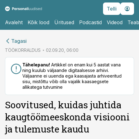
Telli
Avaleht
Kõik lood
Üritused
Podcastid
Videod
Teab
cebook
Tagasi
Twitter)
TÖÖKORRALDUS
02.09.20, 06:00
kedIn
Tähelepanu!
Artikkel on enam kui 5 aastat vana
ning kuulub väljaande digitaalsesse arhiivi.
ail
Väljaanne ei uuenda ega kaasajasta arhiveeritud
sisu, mistõttu võib olla vajalik kaasaegsete
k
allikatega tutvumine
Soovitused, kuidas juhtida
kaugtöömeeskonda visiooni
ja tulemuste kaudu