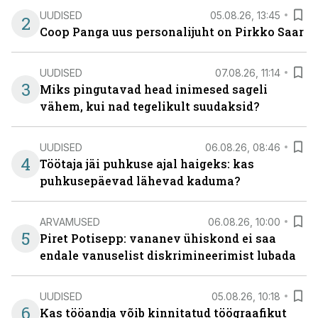
UUDISED
05.08.26, 13:45
2
Coop Panga uus personalijuht on Pirkko Saar
UUDISED
07.08.26, 11:14
3
Miks pingutavad head inimesed sageli
vähem, kui nad tegelikult suudaksid?
UUDISED
06.08.26, 08:46
4
Töötaja jäi puhkuse ajal haigeks: kas
puhkusepäevad lähevad kaduma?
ARVAMUSED
06.08.26, 10:00
5
Piret Potisepp: vananev ühiskond ei saa
endale vanuselist diskrimineerimist lubada
UUDISED
05.08.26, 10:18
6
Kas tööandja võib kinnitatud töögraafikut