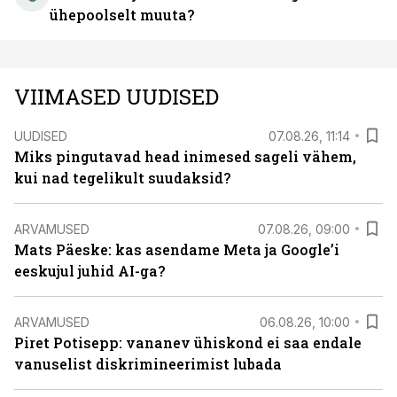
ühepoolselt muuta?
VIIMASED UUDISED
UUDISED
07.08.26, 11:14
Miks pingutavad head inimesed sageli vähem,
kui nad tegelikult suudaksid?
ARVAMUSED
07.08.26, 09:00
Mats Päeske: kas asendame Meta ja Google’i
eeskujul juhid AI-ga?
ARVAMUSED
06.08.26, 10:00
Piret Potisepp: vananev ühiskond ei saa endale
vanuselist diskrimineerimist lubada