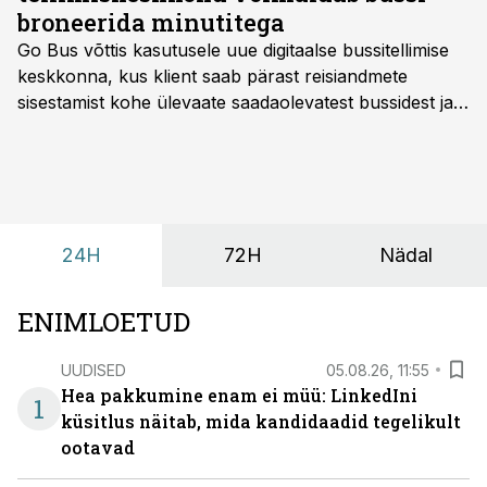
broneerida minutitega
Go Bus võttis kasutusele uue digitaalse bussitellimise
keskkonna, kus klient saab pärast reisiandmete
sisestamist kohe ülevaate saadaolevatest bussidest ja
esialgsest hinnast. Nii saab transpordi planeerimisega
kiiresti edasi liikuda hinnapakkumist ootamata.
24H
72H
Nädal
ENIMLOETUD
UUDISED
05.08.26, 11:55
Hea pakkumine enam ei müü: LinkedIni
1
küsitlus näitab, mida kandidaadid tegelikult
ootavad