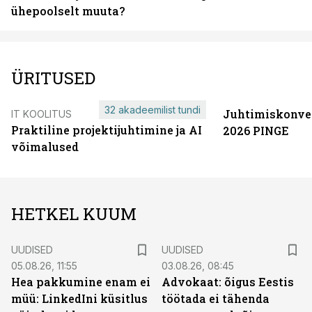
ühepoolselt muuta?
ÜRITUSED
32 akadeemilist tundi
Juhtimiskonve
IT KOOLITUS
Praktiline projektijuhtimine ja AI
2026 PINGE
võimalused
HETKEL KUUM
UUDISED
UUDISED
05.08.26, 11:55
03.08.26, 08:45
Hea pakkumine enam ei
Advokaat: õigus Eestis
müü: LinkedIni küsitlus
töötada ei tähenda