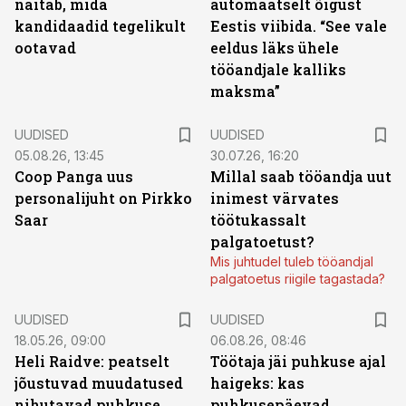
näitab, mida
automaatselt õigust
kandidaadid tegelikult
Eestis viibida. “See vale
ootavad
eeldus läks ühele
tööandjale kalliks
maksma”
UUDISED
UUDISED
05.08.26, 13:45
30.07.26, 16:20
Coop Panga uus
Millal saab tööandja uut
personalijuht on Pirkko
inimest värvates
Saar
töötukassalt
palgatoetust?
Mis juhtudel tuleb tööandjal
palgatoetus riigile tagastada?
UUDISED
UUDISED
18.05.26, 09:00
06.08.26, 08:46
Heli Raidve: peatselt
Töötaja jäi puhkuse ajal
jõustuvad muudatused
haigeks: kas
nihutavad puhkuse
puhkusepäevad