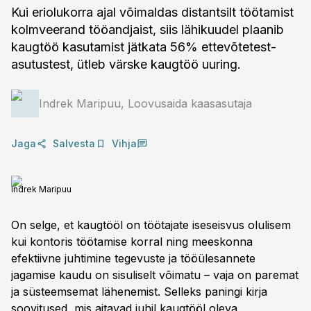
Kui eriolukorra ajal võimaldas distantsilt töötamist
kolmveerand tööandjaist, siis lähikuudel plaanib
kaugtöö kasutamist jätkata 56% ettevõtetest-
asutustest, ütleb värske kaugtöö uuring.
Indrek Maripuu, Loovusaida kaasasutaja
Jaga
Salvesta
Vihja
Indrek Maripuu
On selge, et kaugtööl on töötajate iseseisvus olulisem
kui kontoris töötamise korral ning meeskonna
efektiivne juhtimine tegevuste ja tööülesannete
jagamise kaudu on sisuliselt võimatu – vaja on paremat
ja süsteemsemat lähenemist. Selleks paningi kirja
soovitused, mis aitavad juhil kaugtööl oleva