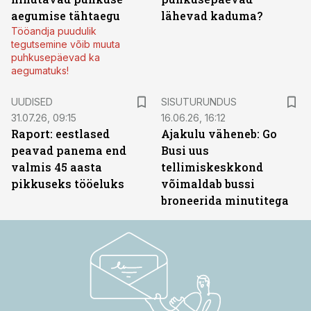
aegumise tähtaegu
lähevad kaduma?
Tööandja puudulik
tegutsemine võib muuta
puhkusepäevad ka
aegumatuks!
ST
UUDISED
SISUTURUNDUS
31.07.26, 09:15
16.06.26, 16:12
Raport: eestlased
Ajakulu väheneb: Go
peavad panema end
Busi uus
valmis 45 aasta
tellimiskeskkond
pikkuseks tööeluks
võimaldab bussi
broneerida minutitega