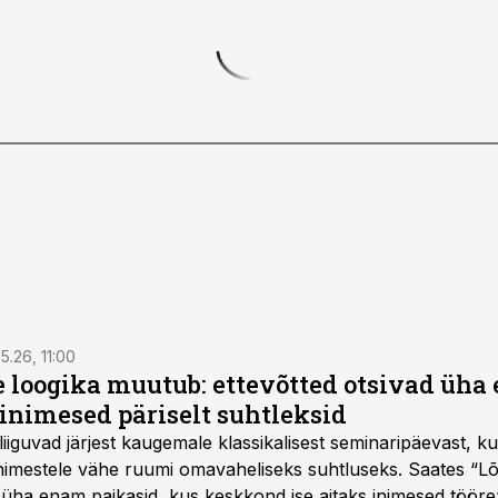
5.26, 11:00
e loogika muutub: ettevõtted otsivad üh
inimesed päriselt suhtleksid
d liiguvad järjest kaugemale klassikalisest seminaripäevast,
 inimestele vähe ruumi omavaheliseks suhtluseks. Saates “L
 üha enam paikasid, kus keskkond ise aitaks inimesed töörež