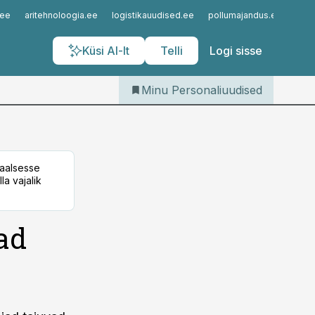
Iseteenindus
.ee
aritehnoloogia.ee
logistikauudised.ee
pollumajandus.ee
kinn
Telli Personaliuudised
Küsi AI-lt
Telli
Logi sisse
Minu Personaliuudised
taalsesse
la vajalik
ad