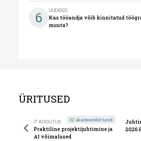
UUDISED
6
Kas tööandja võib kinnitatud töögr
muuta?
ÜRITUSED
32 akadeemilist tundi
Juhti
IT KOOLITUS
Praktiline projektijuhtimine ja
2026 
AI võimalused