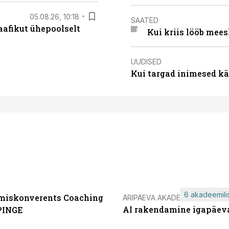
05.08.26, 10:18
SAATED
aafikut ühepoolselt
Kui kriis lööb mee
UUDISED
Kui targad inimesed kä
6 akadeemilis
miskonverents Coaching
ÄRIPÄEVA AKADEEMIA
AI rakendamine igapäev
PINGE