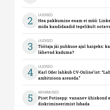
UUDISED
2
Hea pakkumine enam ei müü: Linked
mida kandidaadid tegelikult ootav
UUDISED
3
Töötaja jäi puhkuse ajal haigeks: 
lähevad kaduma?
UUDISED
4
Karl Oder lahkub CV-Online’ist: “La
ambitsioon areneda.”
ARVAMUSED
5
Piret Potisepp: vananev ühiskond e
diskrimineerimist lubada