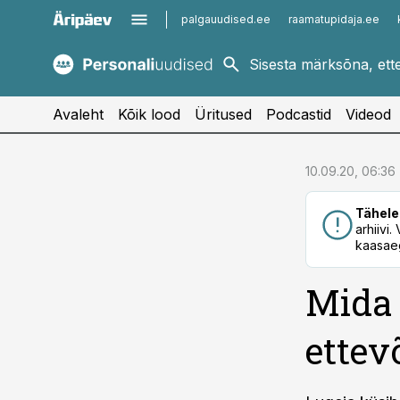
palgauudised.ee
raamatupidaja.ee
kaubandus.ee
imelineajalugu.ee
kinnisvarauudised.ee
imelineteadus.ee
Avaleht
Kõik lood
Üritused
Podcastid
Videod
cebook
10.09.20, 06:36
Twitter)
Tähele
kedIn
arhiivi
kaasaeg
ail
Mida 
k
ettev