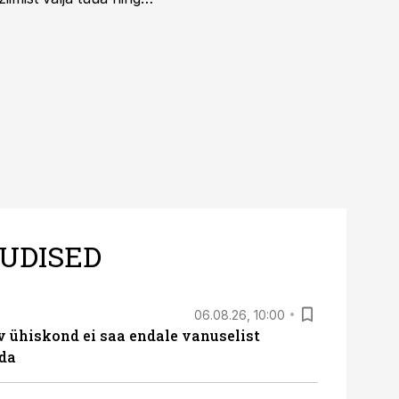
UDISED
06.08.26, 10:00
v ühiskond ei saa endale vanuselist
ada