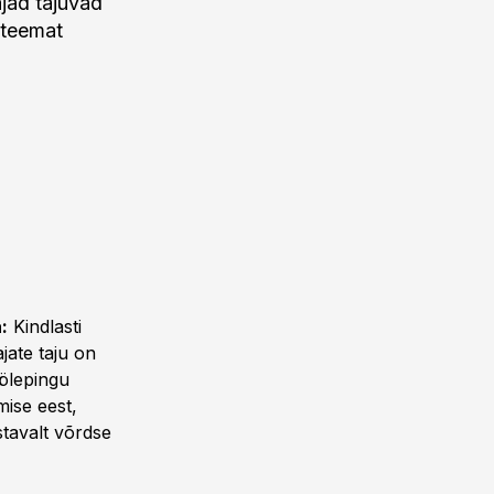
ajad tajuvad
 teemat
:
Kindlasti
jate taju on
ölepingu
mise eest,
tavalt võrdse