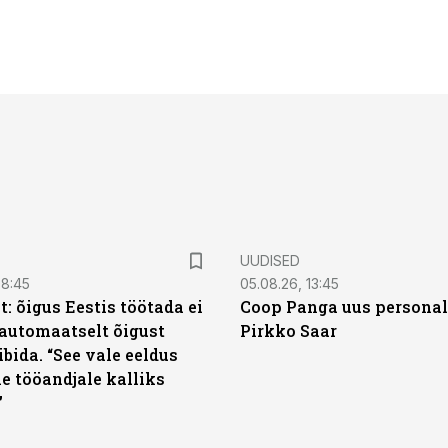
UUDISED
08:45
05.08.26, 13:45
: õigus Eestis töötada ei
Coop Panga uus personal
automaatselt õigust
Pirkko Saar
ibida. “See vale eeldus
e tööandjale kalliks
”