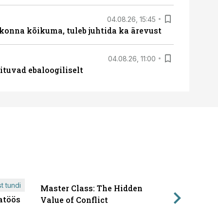
04.08.26, 15:45
skonna kõikuma, tuleb juhtida ka ärevust
04.08.26, 11:00
ituvad ebaloogiliselt
t tundi
Master Class: The Hidden
ÄRIPÄEVA 
atöös
Läbirääk
Value of Conflict