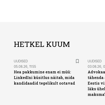
HETKEL KUUM
UUDISED
UUDISED
05.08.26, 11:55
03.08.26, 
Hea pakkumine enam ei müü:
Advokaat
LinkedIni küsitlus näitab, mida
tähenda 
kandidaadid tegelikult ootavad
Eestis vi
läks ühel
maksma