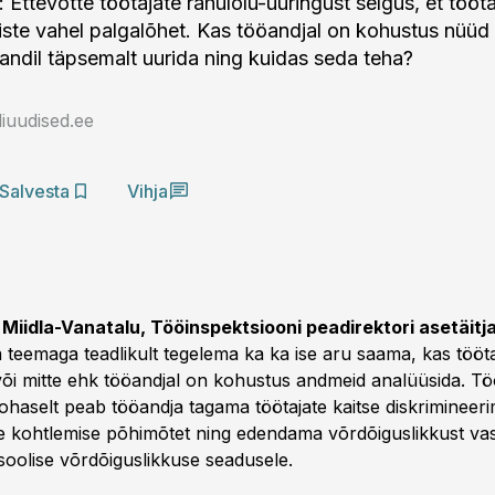
 Ettevõtte töötajate rahulolu-uuringust selgus, et tööt
iste vahel palgalõhet. Kas tööandjal on kohustus nüüd
sandil täpsemalt uurida ning kuidas seda teha?
iuudised.ee
Salvesta
Vihja
Miidla-Vanatalu, Tööinspektsiooni peadirektori asetäitja
 teemaga teadlikult tegelema ka ka ise aru saama, kas tööta
õi mitte ehk tööandjal on kohustus andmeid analüüsida. Tö
ohaselt peab tööandja tagama töötajate kaitse diskrimineeri
e kohtlemise põhimõtet ning edendama võrdõiguslikkust vas
soolise võrdõiguslikkuse seadusele.