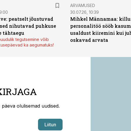
ARVAMUSED
9:00
30.07.26, 10:39
ve: peatselt jõustuvad
Mihkel Männamaa: killu
sed nihutavad puhkuse
personalitöö sööb kasumi
 tähtaegu
usaldust kiiremini kui ju
uudulik tegutsemine võib
oskavad arvata
kusepäevad ka aegumatuks!
KIRJAGA
ti päeva olulisemad uudised.
Liitun