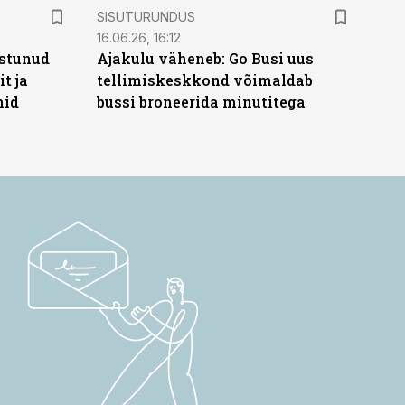
ST
SISUTURUNDUS
16.06.26, 16:12
stunud
Ajakulu väheneb: Go Busi uus
t ja
tellimiskeskkond võimaldab
hid
bussi broneerida minutitega