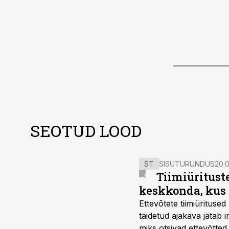
SEOTUD LOOD
ST
SISUTURUNDUS
20.0
Tiimiüritust
keskkonda, kus 
Ettevõtete tiimiürituse
täidetud ajakava jätab
miks otsivad ettevõtted