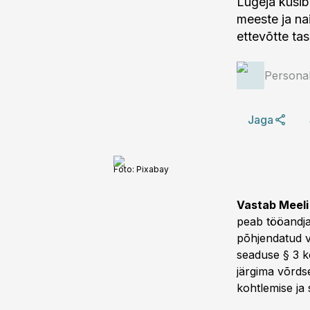
Lugeja küsib:
meeste ja na
ettevõtte ta
Personal
Jaga
Foto:
Pixabay
Vastab Meeli 
peab tööandja
põhjendatud v
seaduse § 3 k
järgima võrds
kohtlemise ja 