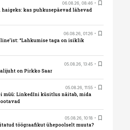
06.08.26, 08:46
al haigeks: kas puhkusepäevad lähevad
06.08.26, 01:26
ine’ist: “Lahkumise taga on isiklik
05.08.26, 13:45
lijuht on Pirkko Saar
05.08.26, 11:55
 müü: LinkedIni küsitlus näitab, mida
 ootavad
05.08.26, 10:18
itatud töögraafikut ühepoolselt muuta?