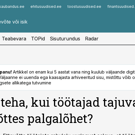
kaubandus.ee
ehitusuudised.ee
toostusuudised.ee
finantsuudised
Infopank
Radar
Teabevara
TOPid
Sisuturundus
Radar
panu!
Artikkel on enam kui 5 aastat vana ning kuulub väljaande digi
. Väljaanne ei uuenda ega kaasajasta arhiveeritud sisu, mistõttu võib ol
sete allikatega tutvumine
teha, kui töötajad tajuv
õttes palgalõhet?