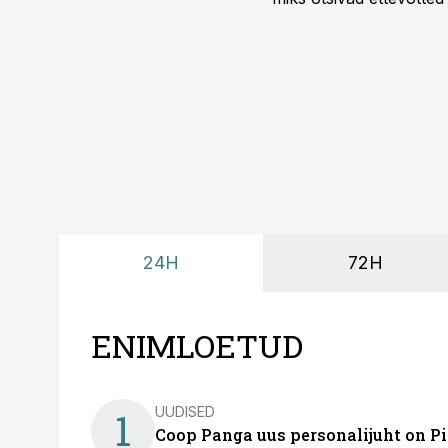
looks võimaluse rahuli
24H
72H
ENIMLOETUD
UUDISED
1
Coop Panga uus personalijuht on P