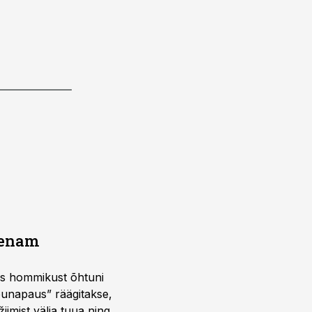
a enam
 kus hommikust õhtuni
õunapaus” räägitakse,
iimist välja tuua ning