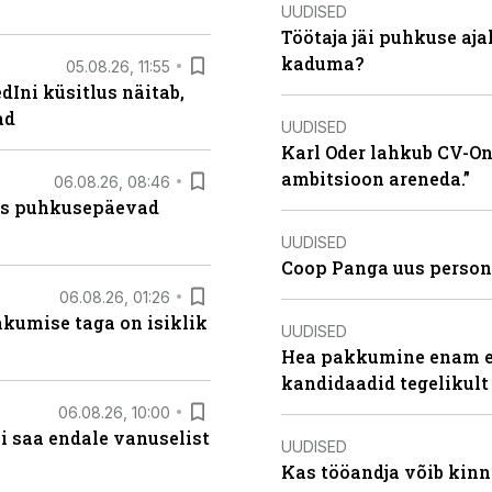
UUDISED
Töötaja jäi puhkuse aj
kaduma?
05.08.26, 11:55
Ini küsitlus näitab,
ad
UUDISED
Karl Oder lahkub CV-Onl
ambitsioon areneda.”
06.08.26, 08:46
kas puhkusepäevad
UUDISED
Coop Panga uus persona
06.08.26, 01:26
hkumise taga on isiklik
UUDISED
Hea pakkumine enam ei
kandidaadid tegelikult
06.08.26, 10:00
i saa endale vanuselist
UUDISED
Kas tööandja võib kinn