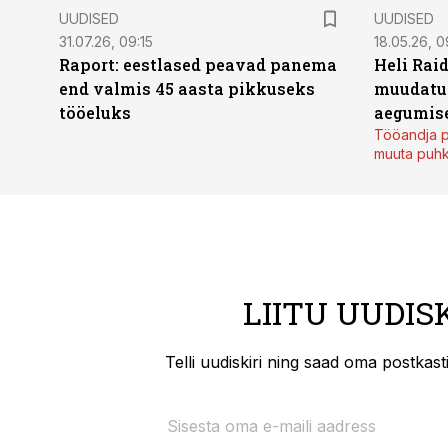
UUDISED
UUDISED
31.07.26, 09:15
18.05.26, 0
Raport: eestlased peavad panema
Heli Raid
end valmis 45 aasta pikkuseks
muudatu
tööeluks
aegumise
Tööandja p
muuta puh
LIITU UUDIS
Telli uudiskiri ning saad oma postkas