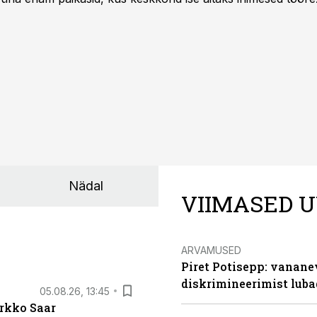
kumaks ja sisulisemaks koosolemiseks.
Nädal
VIIMASED U
ARVAMUSED
Piret Potisepp: vanane
diskrimineerimist lub
05.08.26, 13:45
irkko Saar