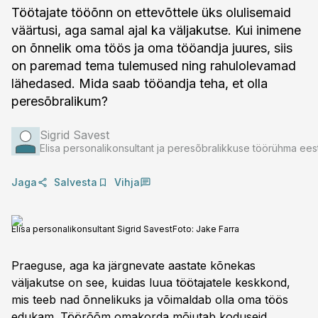
Töötajate tööõnn on ettevõttele üks olulisemaid
väärtusi, aga samal ajal ka väljakutse. Kui inimene
on õnnelik oma töös ja oma tööandja juures, siis
on paremad tema tulemused ning rahulolevamad
lähedased. Mida saab tööandja teha, et olla
peresõbralikum?
Sigrid Savest
Elisa personalikonsultant ja peresõbralikkuse töörühma ee
Jaga
Salvesta
Vihja
Elisa personalikonsultant Sigrid Savest
Foto:
Jake Farra
Praeguse, aga ka järgnevate aastate kõnekas
väljakutse on see, kuidas luua töötajatele keskkond,
mis teeb nad õnnelikuks ja võimaldab olla oma töös
edukam. Töörõõm omakorda mõjutab koduseid