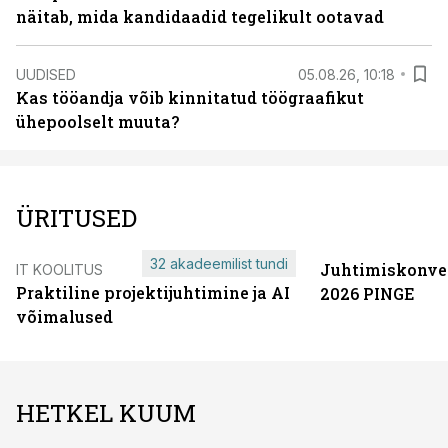
näitab, mida kandidaadid tegelikult ootavad
UUDISED
05.08.26, 10:18
Kas tööandja võib kinnitatud töögraafikut
ühepoolselt muuta?
ÜRITUSED
32 akadeemilist tundi
Juhtimiskonve
IT KOOLITUS
Praktiline projektijuhtimine ja AI
2026 PINGE
võimalused
HETKEL KUUM