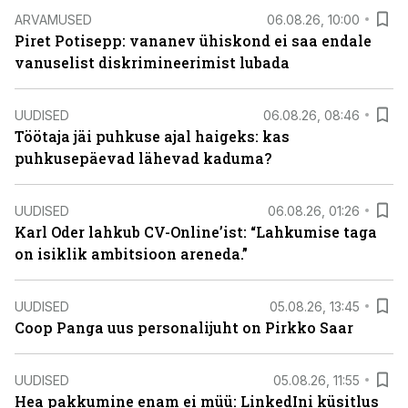
ARVAMUSED
06.08.26, 10:00
Piret Potisepp: vananev ühiskond ei saa endale
vanuselist diskrimineerimist lubada
UUDISED
06.08.26, 08:46
Töötaja jäi puhkuse ajal haigeks: kas
puhkusepäevad lähevad kaduma?
UUDISED
06.08.26, 01:26
Karl Oder lahkub CV-Online’ist: “Lahkumise taga
on isiklik ambitsioon areneda.”
UUDISED
05.08.26, 13:45
Coop Panga uus personalijuht on Pirkko Saar
UUDISED
05.08.26, 11:55
Hea pakkumine enam ei müü: LinkedIni küsitlus