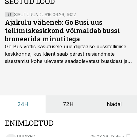
SEOTUD LOOD
SISUTURUNDUS
16.06.26, 16:12
ST
Ajakulu väheneb: Go Busi uus
tellimiskeskkond võimaldab bussi
broneerida minutitega
Go Bus võttis kasutusele uue digitaalse bussitellimise
keskkonna, kus klient saab pärast reisiandmete
sisestamist kohe ülevaate saadaolevatest bussidest ja
esialgsest hinnast. Nii saab transpordi planeerimisega
kiiresti edasi liikuda hinnapakkumist ootamata.
24H
72H
Nädal
ENIMLOETUD
UUDISED
05.08.26, 13:45