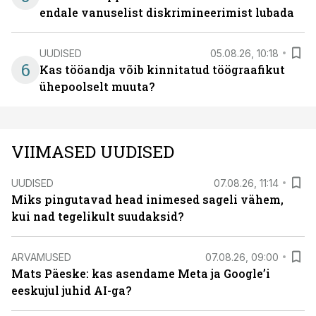
endale vanuselist diskrimineerimist lubada
UUDISED
05.08.26, 10:18
6
Kas tööandja võib kinnitatud töögraafikut
ühepoolselt muuta?
VIIMASED UUDISED
UUDISED
07.08.26, 11:14
Miks pingutavad head inimesed sageli vähem,
kui nad tegelikult suudaksid?
ARVAMUSED
07.08.26, 09:00
Mats Päeske: kas asendame Meta ja Google’i
eeskujul juhid AI-ga?