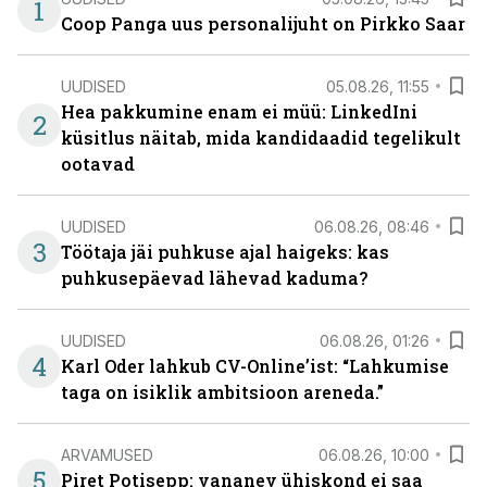
1
Coop Panga uus personalijuht on Pirkko Saar
UUDISED
05.08.26, 11:55
Hea pakkumine enam ei müü: LinkedIni
2
küsitlus näitab, mida kandidaadid tegelikult
ootavad
UUDISED
06.08.26, 08:46
3
Töötaja jäi puhkuse ajal haigeks: kas
puhkusepäevad lähevad kaduma?
UUDISED
06.08.26, 01:26
4
Karl Oder lahkub CV-Online’ist: “Lahkumise
taga on isiklik ambitsioon areneda.”
ARVAMUSED
06.08.26, 10:00
5
Piret Potisepp: vananev ühiskond ei saa