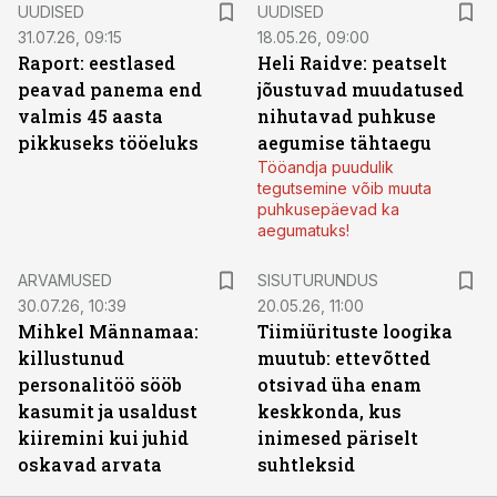
UUDISED
UUDISED
31.07.26, 09:15
18.05.26, 09:00
Raport: eestlased
Heli Raidve: peatselt
peavad panema end
jõustuvad muudatused
valmis 45 aasta
nihutavad puhkuse
pikkuseks tööeluks
aegumise tähtaegu
Tööandja puudulik
tegutsemine võib muuta
puhkusepäevad ka
aegumatuks!
ST
ARVAMUSED
SISUTURUNDUS
30.07.26, 10:39
20.05.26, 11:00
Mihkel Männamaa:
Tiimiürituste loogika
killustunud
muutub: ettevõtted
personalitöö sööb
otsivad üha enam
kasumit ja usaldust
keskkonda, kus
kiiremini kui juhid
inimesed päriselt
oskavad arvata
suhtleksid