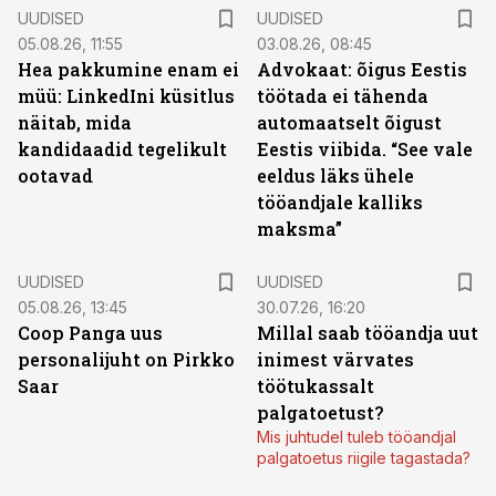
UUDISED
UUDISED
05.08.26, 11:55
03.08.26, 08:45
Hea pakkumine enam ei
Advokaat: õigus Eestis
müü: LinkedIni küsitlus
töötada ei tähenda
näitab, mida
automaatselt õigust
kandidaadid tegelikult
Eestis viibida. “See vale
ootavad
eeldus läks ühele
tööandjale kalliks
maksma”
UUDISED
UUDISED
05.08.26, 13:45
30.07.26, 16:20
Coop Panga uus
Millal saab tööandja uut
personalijuht on Pirkko
inimest värvates
Saar
töötukassalt
palgatoetust?
Mis juhtudel tuleb tööandjal
palgatoetus riigile tagastada?