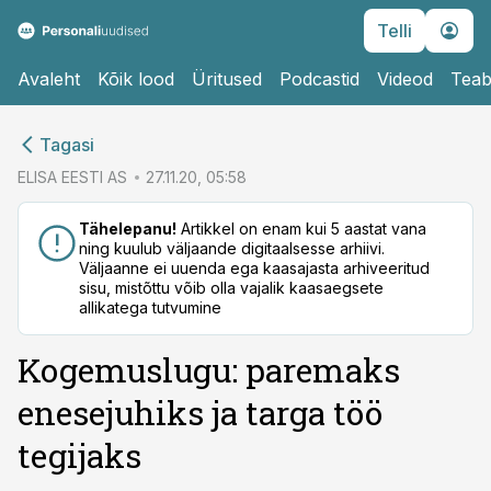
Telli
Avaleht
Kõik lood
Üritused
Podcastid
Videod
Teab
cebook
Tagasi
Twitter)
ELISA EESTI AS
27.11.20, 05:58
kedIn
Tähelepanu!
Artikkel on enam kui 5 aastat vana
ning kuulub väljaande digitaalsesse arhiivi.
ail
Väljaanne ei uuenda ega kaasajasta arhiveeritud
sisu, mistõttu võib olla vajalik kaasaegsete
k
allikatega tutvumine
Kogemuslugu: paremaks
enesejuhiks ja targa töö
tegijaks