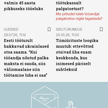
valmis 45 aasta
töötukassalt
pikkuseks tööeluks
palgatoetust?
Mis juhtudel tuleb tööandjal
palgatoetus riigile tagastada?
ST
UUDISED
SISUTURUNDUS
29.07.26, 11:14
20.05.26, 11:00
Eesti tööturult
Tiimiürituste loogika
hakkavad ukrainlased
muutub: ettevõtted
otsa saama. “Kui
otsivad üha enam
tööandja nõutud palka
keskkonda, kus
maksta ei suuda, siis
inimesed päriselt
välismaalane siin
suhtleksid
töötamise luba ei saa”