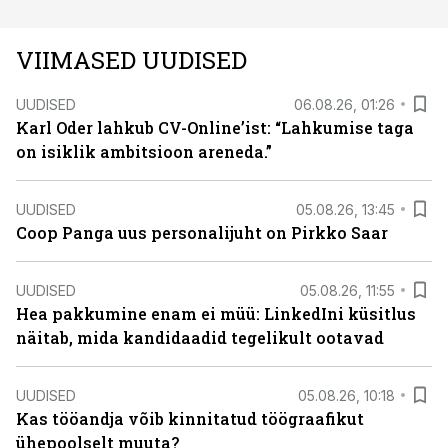
VIIMASED UUDISED
UUDISED
06.08.26, 01:26
Karl Oder lahkub CV-Online’ist: “Lahkumise taga
on isiklik ambitsioon areneda.”
UUDISED
05.08.26, 13:45
Coop Panga uus personalijuht on Pirkko Saar
UUDISED
05.08.26, 11:55
Hea pakkumine enam ei müü: LinkedIni küsitlus
näitab, mida kandidaadid tegelikult ootavad
UUDISED
05.08.26, 10:18
Kas tööandja võib kinnitatud töögraafikut
ühepoolselt muuta?