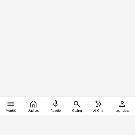
Menüü
Uudised
Raadio
Otsing
AI Chat
Logi sisse