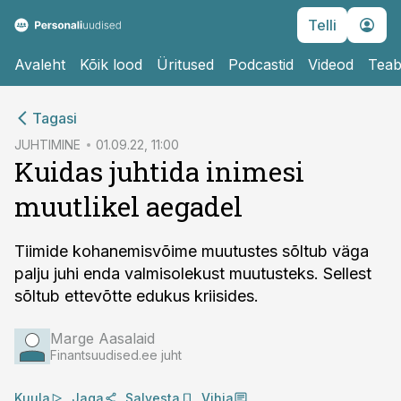
Telli
Avaleht
Kõik lood
Üritused
Podcastid
Videod
Teab
cebook
Tagasi
Twitter)
JUHTIMINE
01.09.22, 11:00
Kuidas juhtida inimesi
kedIn
muutlikel aegadel
ail
k
Tiimide kohanemisvõime muutustes sõltub väga
palju juhi enda valmisolekust muutusteks. Sellest
sõltub ettevõtte edukus kriisides.
Marge Aasalaid
Finantsuudised.ee juht
Kuula
Jaga
Salvesta
Vihja