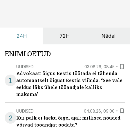
omavaheliseks suhtluseks. Saates “Lõunapaus”
räägitakse, miks otsivad ettevõtted üha enam paikasid,
kus keskkond ise aitaks inimesed töörežiimist välja
tuua ning looks võimaluse rahulikumaks ja
sisulisemaks koosolemiseks.
24H
72H
Nädal
ENIMLOETUD
UUDISED
03.08.26, 08:45
Advokaat: õigus Eestis töötada ei tähenda
1
automaatselt õigust Eestis viibida. “See vale
eeldus läks ühele tööandjale kalliks
maksma”
UUDISED
04.08.26, 09:00
2
Kui palk ei laeku õigel ajal: millised nõuded
võivad tööandjat oodata?