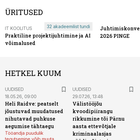
ÜRITUSED
32 akadeemilist tundi
Juhtimiskonve
IT KOOLITUS
Praktiline projektijuhtimine ja AI
2026 PINGE
võimalused
HETKEL KUUM
UUDISED
UUDISED
18.05.26, 09:00
29.07.26, 13:48
Heli Raidve: peatselt
Välistööjõu
jõustuvad muudatused
kvoodipiirangu
nihutavad puhkuse
rikkumine tõi Pärnu
aegumise tähtaegu
aasta ettevõtjale
Tööandja puudulik
kriminaalasjas
tegutsemine võib muuta