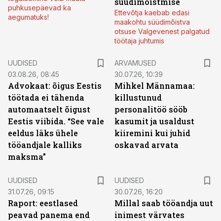
süüdimõistmise
puhkusepäevad ka
Ettevõtja kaebab edasi
aegumatuks!
maakohtu süüdimõistva
otsuse Valgevenest palgatud
töötaja juhtumis
UUDISED
ARVAMUSED
03.08.26, 08:45
30.07.26, 10:39
Advokaat: õigus Eestis
Mihkel Männamaa:
töötada ei tähenda
killustunud
automaatselt õigust
personalitöö sööb
Eestis viibida. “See vale
kasumit ja usaldust
eeldus läks ühele
kiiremini kui juhid
tööandjale kalliks
oskavad arvata
maksma”
UUDISED
UUDISED
31.07.26, 09:15
30.07.26, 16:20
Raport: eestlased
Millal saab tööandja uut
peavad panema end
inimest värvates