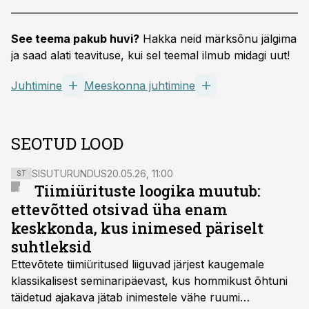
See teema pakub huvi?
Hakka neid märksõnu jälgima
ja saad alati teavituse, kui sel teemal ilmub midagi uut!
Juhtimine
Meeskonna juhtimine
SEOTUD LOOD
SISUTURUNDUS
20.05.26, 11:00
ST
Tiimiürituste loogika muutub:
ettevõtted otsivad üha enam
keskkonda, kus inimesed päriselt
suhtleksid
Ettevõtete tiimiüritused liiguvad järjest kaugemale
klassikalisest seminaripäevast, kus hommikust õhtuni
täidetud ajakava jätab inimestele vähe ruumi