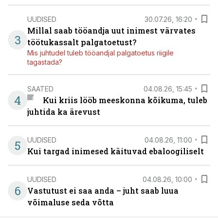
UUDISED
30.07.26, 16:20
Millal saab tööandja uut inimest värvates
3
töötukassalt palgatoetust?
Mis juhtudel tuleb tööandjal palgatoetus riigile
tagastada?
SAATED
04.08.26, 15:45
4
Kui kriis lööb meeskonna kõikuma, tuleb
juhtida ka ärevust
UUDISED
04.08.26, 11:00
5
Kui targad inimesed käituvad ebaloogiliselt
UUDISED
04.08.26, 10:00
6
Vastutust ei saa anda – juht saab luua
võimaluse seda võtta