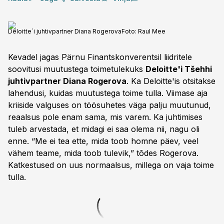
Deloitte`i juhtivpartner Diana Rogerova
Foto:
Raul Mee
Kevadel jagas Pärnu Finantskonverentsil liidritele
soovitusi muutustega toimetulekuks
Deloitte'i Tšehhi
juhtivpartner Diana Rogerova
. Ka Deloitte'is otsitakse
lahendusi, kuidas muutustega toime tulla. Viimase aja
kriiside valguses on töösuhetes väga palju muutunud,
reaalsus pole enam sama, mis varem. Ka juhtimises
tuleb arvestada, et midagi ei saa olema nii, nagu oli
enne. “Me ei tea ette, mida toob homne päev, veel
vähem teame, mida toob tulevik,” tõdes Rogerova.
Katkestused on uus normaalsus, millega on vaja toime
tulla.