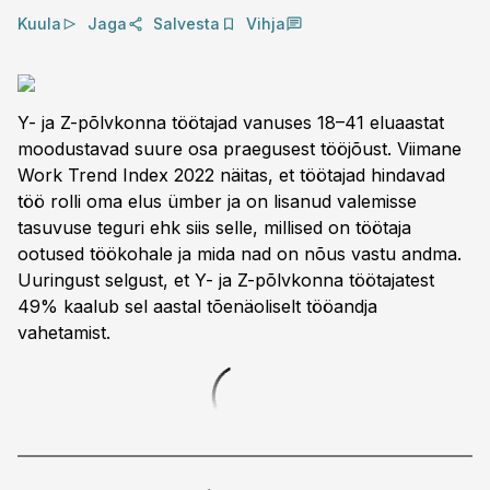
Kuula
Jaga
Salvesta
Vihja
Y- ja Z-põlvkonna töötajad vanuses 18–41 eluaastat
moodustavad suure osa praegusest tööjõust. Viimane
Work Trend Index 2022 näitas, et töötajad hindavad
töö rolli oma elus ümber ja on lisanud valemisse
tasuvuse teguri ehk siis selle, millised on töötaja
ootused töökohale ja mida nad on nõus vastu andma.
Uuringust selgust, et Y- ja Z-põlvkonna töötajatest
49% kaalub sel aastal tõenäoliselt tööandja
vahetamist.