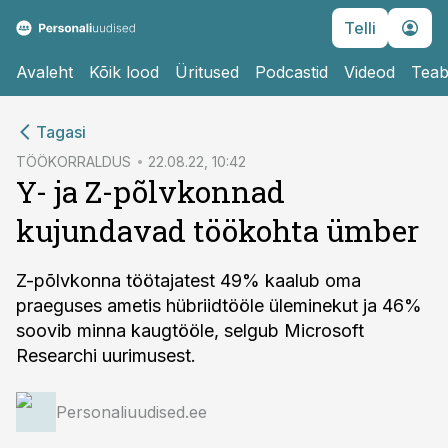
Telli
Avaleht
Kõik lood
Üritused
Podcastid
Videod
Teab
cebook
Tagasi
Twitter)
TÖÖKORRALDUS
22.08.22, 10:42
Y- ja Z-põlvkonnad
kedIn
kujundavad töökohta ümber
ail
k
Z-põlvkonna töötajatest 49% kaalub oma
praeguses ametis hübriidtööle üleminekut ja 46%
soovib minna kaugtööle, selgub Microsoft
Researchi uurimusest.
Personaliuudised.ee