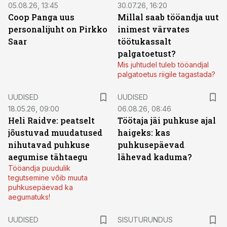
05.08.26, 13:45
30.07.26, 16:20
Coop Panga uus
Millal saab tööandja uut
personalijuht on Pirkko
inimest värvates
Saar
töötukassalt
palgatoetust?
Mis juhtudel tuleb tööandjal
palgatoetus riigile tagastada?
UUDISED
UUDISED
18.05.26, 09:00
06.08.26, 08:46
Heli Raidve: peatselt
Töötaja jäi puhkuse ajal
jõustuvad muudatused
haigeks: kas
nihutavad puhkuse
puhkusepäevad
aegumise tähtaegu
lähevad kaduma?
Tööandja puudulik
tegutsemine võib muuta
puhkusepäevad ka
aegumatuks!
ST
UUDISED
SISUTURUNDUS