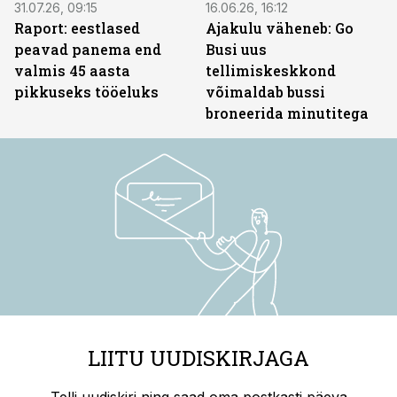
31.07.26, 09:15
16.06.26, 16:12
Raport: eestlased
Ajakulu väheneb: Go
peavad panema end
Busi uus
valmis 45 aasta
tellimiskeskkond
pikkuseks tööeluks
võimaldab bussi
broneerida minutitega
LIITU UUDISKIRJAGA