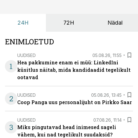
kus keskkond ise aitaks inimesed töörežiimist välja
tuua ning looks võimaluse rahulikumaks ja
sisulisemaks koosolemiseks.
24H
72H
Nädal
ENIMLOETUD
UUDISED
05.08.26, 11:55
Hea pakkumine enam ei müü: LinkedIni
1
küsitlus näitab, mida kandidaadid tegelikult
ootavad
UUDISED
05.08.26, 13:45
2
Coop Panga uus personalijuht on Pirkko Saar
UUDISED
07.08.26, 11:14
3
Miks pingutavad head inimesed sageli
vähem, kui nad tegelikult suudaksid?