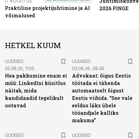
Juhtimiskonve
IT KOOLITUS
Praktiline projektijuhtimine ja AI
2026 PINGE
võimalused
HETKEL KUUM
UUDISED
UUDISED
05.08.26, 11:55
03.08.26, 08:45
Hea pakkumine enam ei
Advokaat: õigus Eestis
müü: LinkedIni küsitlus
töötada ei tähenda
näitab, mida
automaatselt õigust
kandidaadid tegelikult
Eestis viibida. “See vale
ootavad
eeldus läks ühele
tööandjale kalliks
maksma”
UUDISED
UUDISED