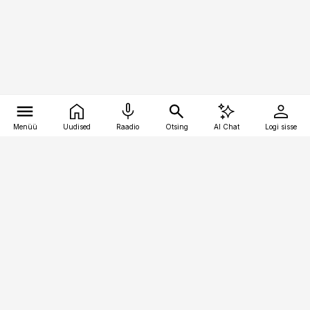
Menüü
Uudised
Raadio
Otsing
AI Chat
Logi sisse
Vana-Lõuna 39/1, 19094 Tallinn
(+372) 667 0111
personaliuudised@personaliuudised.ee
Telli
Reklaam
Firmast