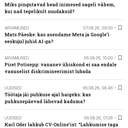
Miks pingutavad head inimesed sageli vähem,
kui nad tegelikult suudaksid?
ARVAMUSED
07.08.26, 09:00
Mats Päeske: kas asendame Meta ja Google’i
eeskujul juhid AI-ga?
ARVAMUSED
06.08.26, 10:00
Piret Potisepp: vananev ühiskond ei saa endale
vanuselist diskrimineerimist lubada
UUDISED
06.08.26, 08:46
Töötaja jäi puhkuse ajal haigeks: kas
puhkusepäevad lähevad kaduma?
UUDISED
06.08.26, 01:26
Karl Oder lahkub CV-Online’ist: “Lahkumise taga