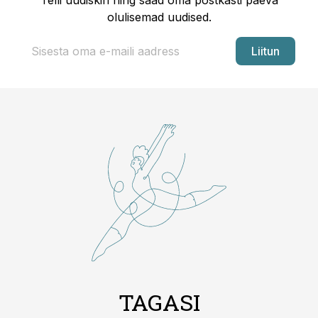
Telli uudiskiri ning saad oma postkasti päeva
olulisemad uudised.
Liitun
TAGASI