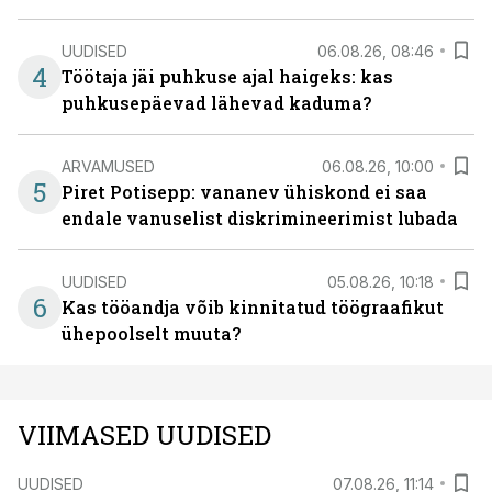
UUDISED
06.08.26, 08:46
4
Töötaja jäi puhkuse ajal haigeks: kas
puhkusepäevad lähevad kaduma?
ARVAMUSED
06.08.26, 10:00
5
Piret Potisepp: vananev ühiskond ei saa
endale vanuselist diskrimineerimist lubada
UUDISED
05.08.26, 10:18
6
Kas tööandja võib kinnitatud töögraafikut
ühepoolselt muuta?
VIIMASED UUDISED
UUDISED
07.08.26, 11:14