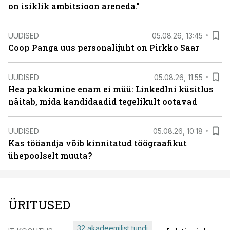
on isiklik ambitsioon areneda.”
UUDISED
05.08.26, 13:45
Coop Panga uus personalijuht on Pirkko Saar
UUDISED
05.08.26, 11:55
Hea pakkumine enam ei müü: LinkedIni küsitlus
näitab, mida kandidaadid tegelikult ootavad
UUDISED
05.08.26, 10:18
Kas tööandja võib kinnitatud töögraafikut
ühepoolselt muuta?
ÜRITUSED
32 akadeemilist tundi