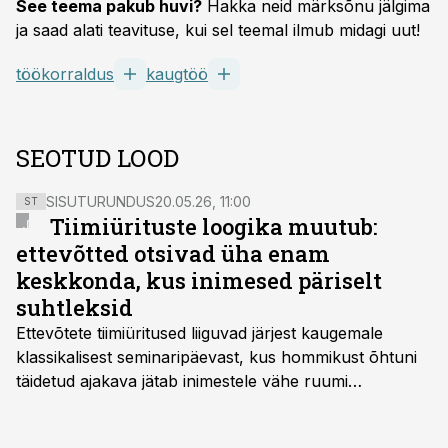
See teema pakub huvi?
Hakka neid märksõnu jälgima
ja saad alati teavituse, kui sel teemal ilmub midagi uut!
töökorraldus
kaugtöö
SEOTUD LOOD
SISUTURUNDUS
20.05.26, 11:00
ST
Tiimiürituste loogika muutub:
ettevõtted otsivad üha enam
keskkonda, kus inimesed päriselt
suhtleksid
Ettevõtete tiimiüritused liiguvad järjest kaugemale
klassikalisest seminaripäevast, kus hommikust õhtuni
täidetud ajakava jätab inimestele vähe ruumi
omavaheliseks suhtluseks. Saates “Lõunapaus”
räägitakse, miks otsivad ettevõtted üha enam paikasid,