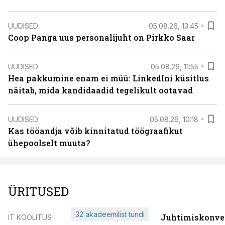
UUDISED
05.08.26, 13:45
Coop Panga uus personalijuht on Pirkko Saar
UUDISED
05.08.26, 11:55
Hea pakkumine enam ei müü: LinkedIni küsitlus
näitab, mida kandidaadid tegelikult ootavad
UUDISED
05.08.26, 10:18
Kas tööandja võib kinnitatud töögraafikut
ühepoolselt muuta?
ÜRITUSED
32 akadeemilist tundi
Juhtimiskonve
IT KOOLITUS