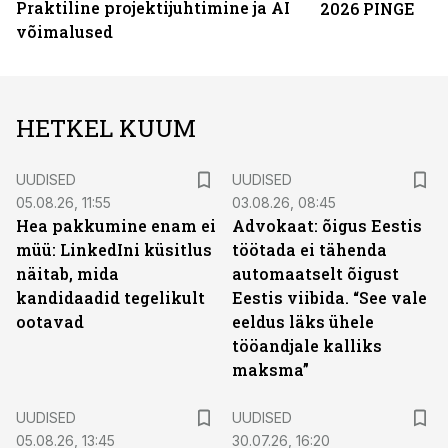
Praktiline projektijuhtimine ja AI
2026 PINGE
võimalused
HETKEL KUUM
UUDISED
UUDISED
05.08.26, 11:55
03.08.26, 08:45
Hea pakkumine enam ei
Advokaat: õigus Eestis
müü: LinkedIni küsitlus
töötada ei tähenda
näitab, mida
automaatselt õigust
kandidaadid tegelikult
Eestis viibida. “See vale
ootavad
eeldus läks ühele
tööandjale kalliks
maksma”
UUDISED
UUDISED
05.08.26, 13:45
30.07.26, 16:20