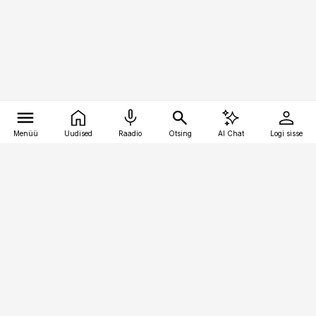
Menüü
Uudised
Raadio
Otsing
AI Chat
Logi sisse
Vana-Lõuna 39/1, 19094 Tallinn
(+372) 667 0111
personaliuudised@personaliuudised.ee
Telli
Reklaam
Firmast