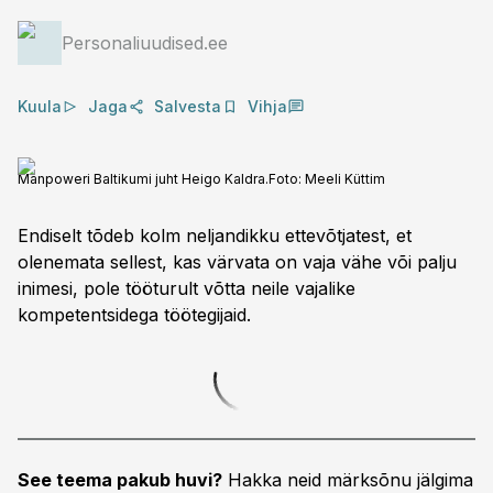
Personaliuudised.ee
Kuula
Jaga
Salvesta
Vihja
Manpoweri Baltikumi juht Heigo Kaldra.
Foto:
Meeli Küttim
Endiselt tõdeb kolm neljandikku ettevõtjatest, et
olenemata sellest, kas värvata on vaja vähe või palju
inimesi, pole tööturult võtta neile vajalike
kompetentsidega töötegijaid.
See teema pakub huvi?
Hakka neid märksõnu jälgima