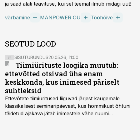
ja saad alati teavituse, kui sel teemal ilmub midagi uut!
värbamine
MANPOWER OÜ
Tööhõive
SEOTUD LOOD
SISUTURUNDUS
20.05.26, 11:00
ST
Tiimiürituste loogika muutub:
ettevõtted otsivad üha enam
keskkonda, kus inimesed päriselt
suhtleksid
Ettevõtete tiimiüritused liiguvad järjest kaugemale
klassikalisest seminaripäevast, kus hommikust õhtuni
täidetud ajakava jätab inimestele vähe ruumi
omavaheliseks suhtluseks. Saates “Lõunapaus”
räägitakse, miks otsivad ettevõtted üha enam paikasid,
kus keskkond ise aitaks inimesed töörežiimist välja