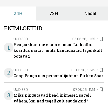
tuua ning looks võimaluse rahulikumaks ja
sisulisemaks koosolemiseks.
24H
72H
Nädal
ENIMLOETUD
UUDISED
05.08.26, 11:55
Hea pakkumine enam ei müü: LinkedIni
1
küsitlus näitab, mida kandidaadid tegelikult
ootavad
UUDISED
05.08.26, 13:45
2
Coop Panga uus personalijuht on Pirkko Saar
UUDISED
07.08.26, 11:14
3
Miks pingutavad head inimesed sageli
vähem, kui nad tegelikult suudaksid?