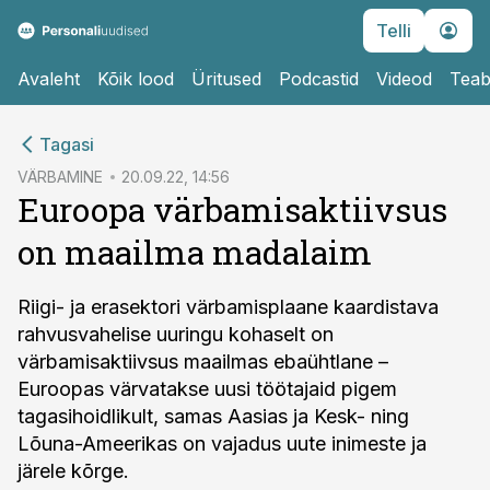
Telli
Avaleht
Kõik lood
Üritused
Podcastid
Videod
Teab
cebook
Tagasi
Twitter)
VÄRBAMINE
20.09.22, 14:56
Euroopa värbamisaktiivsus
kedIn
on maailma madalaim
ail
k
Riigi- ja erasektori värbamisplaane kaardistava
rahvusvahelise uuringu kohaselt on
värbamisaktiivsus maailmas ebaühtlane –
Euroopas värvatakse uusi töötajaid pigem
tagasihoidlikult, samas Aasias ja Kesk- ning
Lõuna-Ameerikas on vajadus uute inimeste ja
järele kõrge.