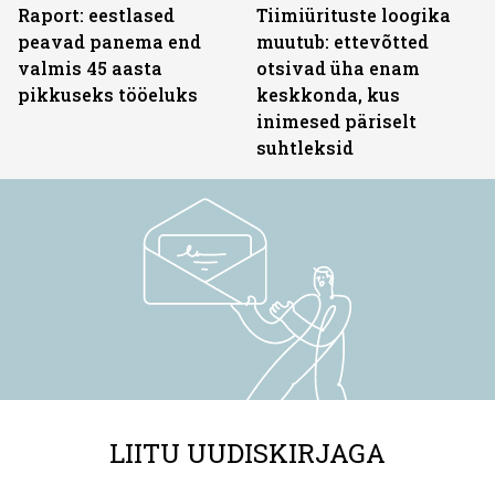
Raport: eestlased
Tiimiürituste loogika
peavad panema end
muutub: ettevõtted
valmis 45 aasta
otsivad üha enam
pikkuseks tööeluks
keskkonda, kus
inimesed päriselt
suhtleksid
LIITU UUDISKIRJAGA