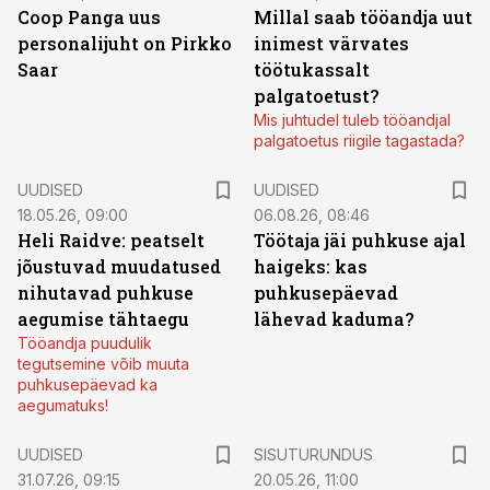
Coop Panga uus
Millal saab tööandja uut
personalijuht on Pirkko
inimest värvates
Saar
töötukassalt
palgatoetust?
Mis juhtudel tuleb tööandjal
palgatoetus riigile tagastada?
UUDISED
UUDISED
18.05.26, 09:00
06.08.26, 08:46
Heli Raidve: peatselt
Töötaja jäi puhkuse ajal
jõustuvad muudatused
haigeks: kas
nihutavad puhkuse
puhkusepäevad
aegumise tähtaegu
lähevad kaduma?
Tööandja puudulik
tegutsemine võib muuta
puhkusepäevad ka
aegumatuks!
ST
UUDISED
SISUTURUNDUS
31.07.26, 09:15
20.05.26, 11:00