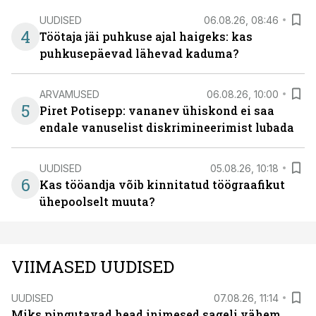
UUDISED
06.08.26, 08:46
4
Töötaja jäi puhkuse ajal haigeks: kas
puhkusepäevad lähevad kaduma?
ARVAMUSED
06.08.26, 10:00
5
Piret Potisepp: vananev ühiskond ei saa
endale vanuselist diskrimineerimist lubada
UUDISED
05.08.26, 10:18
6
Kas tööandja võib kinnitatud töögraafikut
ühepoolselt muuta?
VIIMASED UUDISED
UUDISED
07.08.26, 11:14
Miks pingutavad head inimesed sageli vähem,