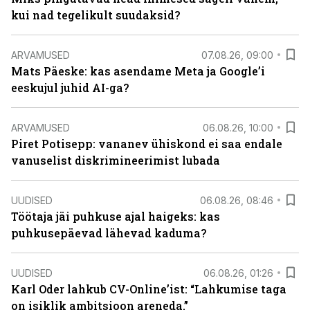
kui nad tegelikult suudaksid?
ARVAMUSED
07.08.26, 09:00
Mats Päeske: kas asendame Meta ja Google’i
eeskujul juhid AI-ga?
ARVAMUSED
06.08.26, 10:00
Piret Potisepp: vananev ühiskond ei saa endale
vanuselist diskrimineerimist lubada
UUDISED
06.08.26, 08:46
Töötaja jäi puhkuse ajal haigeks: kas
puhkusepäevad lähevad kaduma?
UUDISED
06.08.26, 01:26
Karl Oder lahkub CV-Online’ist: “Lahkumise taga
on isiklik ambitsioon areneda.”