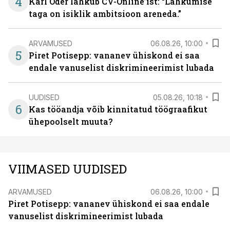
4
Karl Oder lahkub CV-Online’ist: “Lahkumise
taga on isiklik ambitsioon areneda.”
ARVAMUSED
06.08.26, 10:00
5
Piret Potisepp: vananev ühiskond ei saa
endale vanuselist diskrimineerimist lubada
UUDISED
05.08.26, 10:18
6
Kas tööandja võib kinnitatud töögraafikut
ühepoolselt muuta?
VIIMASED UUDISED
ARVAMUSED
06.08.26, 10:00
Piret Potisepp: vananev ühiskond ei saa endale
vanuselist diskrimineerimist lubada