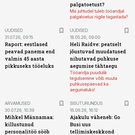
palgatoetust?
Mis juhtudel tuleb tööandjal
palgatoetus riigile tagastada?
UUDISED
UUDISED
31.07.26, 09:15
18.05.26, 09:00
Raport: eestlased
Heli Raidve: peatselt
peavad panema end
jõustuvad muudatused
valmis 45 aasta
nihutavad puhkuse
pikkuseks tööeluks
aegumise tähtaegu
Tööandja puudulik
tegutsemine võib muuta
puhkusepäevad ka
aegumatuks!
ST
ARVAMUSED
SISUTURUNDUS
30.07.26, 10:39
16.06.26, 16:12
Mihkel Männamaa:
Ajakulu väheneb: Go
killustunud
Busi uus
personalitöö sööb
tellimiskeskkond