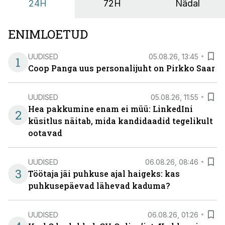
24H
72H
Nädal
ENIMLOETUD
UUDISED
05.08.26, 13:45
1
Coop Panga uus personalijuht on Pirkko Saar
UUDISED
05.08.26, 11:55
Hea pakkumine enam ei müü: LinkedIni
2
küsitlus näitab, mida kandidaadid tegelikult
ootavad
UUDISED
06.08.26, 08:46
3
Töötaja jäi puhkuse ajal haigeks: kas
puhkusepäevad lähevad kaduma?
UUDISED
06.08.26, 01:26