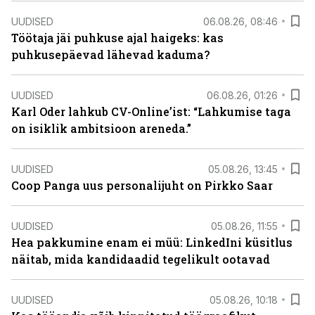
UUDISED
06.08.26, 08:46
Töötaja jäi puhkuse ajal haigeks: kas
puhkusepäevad lähevad kaduma?
UUDISED
06.08.26, 01:26
Karl Oder lahkub CV-Online’ist: “Lahkumise taga
on isiklik ambitsioon areneda.”
UUDISED
05.08.26, 13:45
Coop Panga uus personalijuht on Pirkko Saar
UUDISED
05.08.26, 11:55
Hea pakkumine enam ei müü: LinkedIni küsitlus
näitab, mida kandidaadid tegelikult ootavad
UUDISED
05.08.26, 10:18