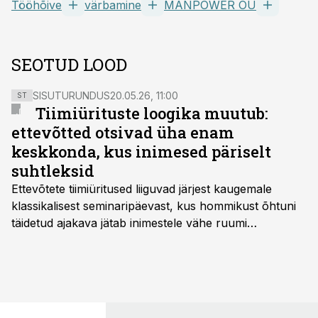
Tööhõive
värbamine
MANPOWER OÜ
SEOTUD LOOD
SISUTURUNDUS
20.05.26, 11:00
ST
Tiimiürituste loogika muutub:
ettevõtted otsivad üha enam
keskkonda, kus inimesed päriselt
suhtleksid
Ettevõtete tiimiüritused liiguvad järjest kaugemale
klassikalisest seminaripäevast, kus hommikust õhtuni
täidetud ajakava jätab inimestele vähe ruumi
omavaheliseks suhtluseks. Saates “Lõunapaus”
räägitakse, miks otsivad ettevõtted üha enam paikasid,
kus keskkond ise aitaks inimesed töörežiimist välja
tuua ning looks võimaluse rahulikumaks ja
sisulisemaks koosolemiseks.