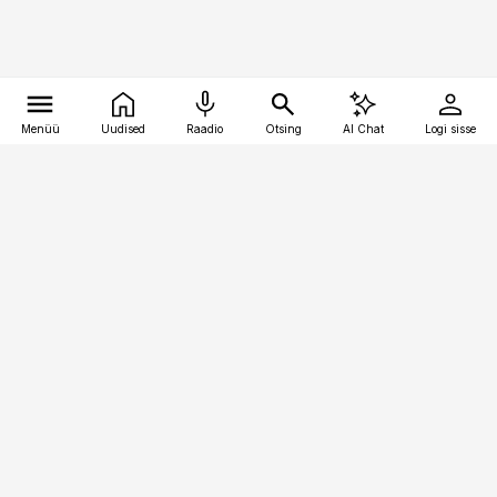
Menüü
Uudised
Raadio
Otsing
AI Chat
Logi sisse
Vana-Lõuna 39/1, 19094 Tallinn
(+372) 667 0111
personaliuudised@personaliuudised.ee
Telli
Reklaam
Firmast
Sisu kasutamisõigused
Ajakirjaniku
eetikakoodeks