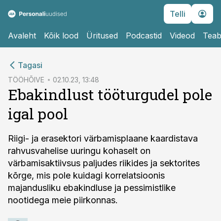
Telli
Avaleht
Kõik lood
Üritused
Podcastid
Videod
Teab
cebook
Tagasi
Twitter)
TÖÖHÕIVE
02.10.23, 13:48
Ebakindlust tööturgudel pole
kedIn
igal pool
ail
k
Riigi- ja erasektori värbamisplaane kaardistava
rahvusvahelise uuringu kohaselt on
värbamisaktiivsus paljudes riikides ja sektorites
kõrge, mis pole kuidagi korrelatsioonis
majandusliku ebakindluse ja pessimistlike
nootidega meie piirkonnas.