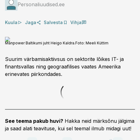
Personaliuudised.ee
Kuula
Jaga
Salvesta
Vihja
Manpower Baltikumi juht Heigo Kaldra.
Foto:
Meeli Küttim
Suurim värbamisaktiivsus on sektorite lõikes IT- ja
finantsvallas ning geograafilises vaates Ameerika
erinevates piirkondades.
See teema pakub huvi?
Hakka neid märksõnu jälgima
ja saad alati teavituse, kui sel teemal ilmub midagi uut!