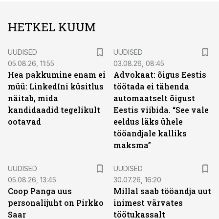
HETKEL KUUM
UUDISED
UUDISED
05.08.26, 11:55
03.08.26, 08:45
Hea pakkumine enam ei
Advokaat: õigus Eestis
müü: LinkedIni küsitlus
töötada ei tähenda
näitab, mida
automaatselt õigust
kandidaadid tegelikult
Eestis viibida. “See vale
ootavad
eeldus läks ühele
tööandjale kalliks
maksma”
UUDISED
UUDISED
05.08.26, 13:45
30.07.26, 16:20
Coop Panga uus
Millal saab tööandja uut
personalijuht on Pirkko
inimest värvates
Saar
töötukassalt