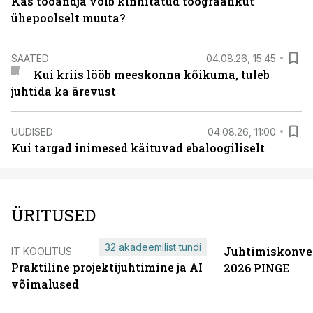
Kas tööandja võib kinnitatud töögraafikut
ühepoolselt muuta?
SAATED
04.08.26, 15:45
Kui kriis lööb meeskonna kõikuma, tuleb
juhtida ka ärevust
UUDISED
04.08.26, 11:00
Kui targad inimesed käituvad ebaloogiliselt
ÜRITUSED
32 akadeemilist tundi
Juhtimiskonve
IT KOOLITUS
Praktiline projektijuhtimine ja AI
2026 PINGE
võimalused