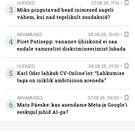
UUDISED
07.08.26, 11:14
3
Miks pingutavad head inimesed sageli
vähem, kui nad tegelikult suudaksid?
ARVAMUSED
06.08.26, 10:00
4
Piret Potisepp: vananev ühiskond ei saa
endale vanuselist diskrimineerimist lubada
UUDISED
06.08.26, 01:26
5
Karl Oder lahkub CV-Online’ist: “Lahkumise
taga on isiklik ambitsioon areneda.”
ARVAMUSED
07.08.26, 09:00
6
Mats Päeske: kas asendame Meta ja Google’i
eeskujul juhid AI-ga?