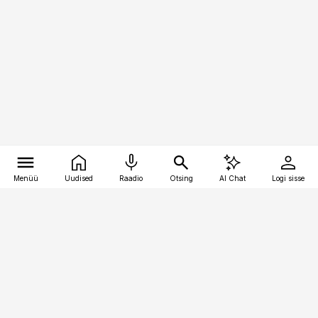
Menüü
Uudised
Raadio
Otsing
AI Chat
Logi sisse
Vana-Lõuna 39/1, 19094 Tallinn
(+372) 667 0111
personaliuudised@personaliuudised.ee