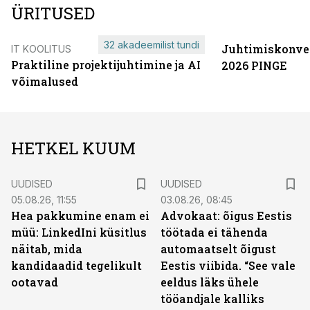
ÜRITUSED
32 akadeemilist tundi
Juhtimiskonve
IT KOOLITUS
Praktiline projektijuhtimine ja AI
2026 PINGE
võimalused
HETKEL KUUM
UUDISED
UUDISED
05.08.26, 11:55
03.08.26, 08:45
Hea pakkumine enam ei
Advokaat: õigus Eestis
müü: LinkedIni küsitlus
töötada ei tähenda
näitab, mida
automaatselt õigust
kandidaadid tegelikult
Eestis viibida. “See vale
ootavad
eeldus läks ühele
tööandjale kalliks