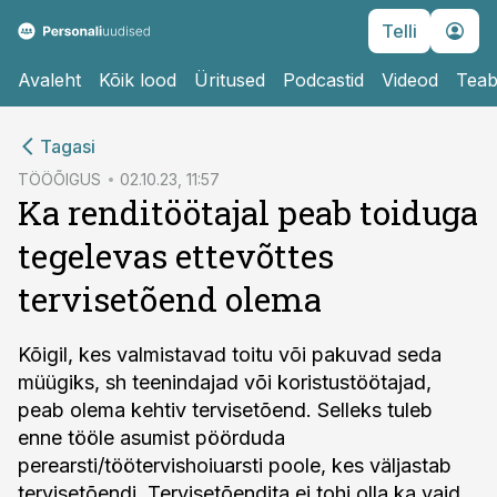
Telli
Avaleht
Kõik lood
Üritused
Podcastid
Videod
Teab
cebook
Tagasi
Twitter)
TÖÖÕIGUS
02.10.23, 11:57
Ka renditöötajal peab toiduga
kedIn
tegelevas ettevõttes
ail
tervisetõend olema
k
Kõigil, kes valmistavad toitu või pakuvad seda
müügiks, sh teenindajad või koristustöötajad,
peab olema kehtiv tervisetõend. Selleks tuleb
enne tööle asumist pöörduda
perearsti/töötervishoiuarsti poole, kes väljastab
tervisetõendi. Tervisetõendita ei tohi olla ka vaid