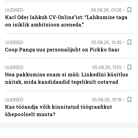
UUDISED
06.08.26, 01:26
Karl Oder lahkub CV-Online’ist: “Lahkumise taga
on isiklik ambitsioon areneda.”
UUDISED
05.08.26, 13:45
Coop Panga uus personalijuht on Pirkko Saar
UUDISED
05.08.26, 11:55
Hea pakkumine enam ei müü: LinkedIni küsitlus
näitab, mida kandidaadid tegelikult ootavad
UUDISED
05.08.26, 10:18
Kas tööandja võib kinnitatud töögraafikut
ühepoolselt muuta?