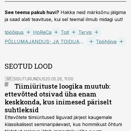
See teema pakub huvi?
Hakka neid märksõnu jälgima
ja saad alati teavituse, kui sel teemal ilmub midagi uut!
tööõigus
HoReCa
Toit
Tervis
PÕLLUMAJANDUS- JA TOIDUAMET
Tööhõive
SEOTUD LOOD
SISUTURUNDUS
20.05.26, 11:00
ST
Tiimiürituste loogika muutub:
ettevõtted otsivad üha enam
keskkonda, kus inimesed päriselt
suhtleksid
Ettevõtete tiimiüritused liiguvad järjest kaugemale
klassikalisest seminaripäevast, kus hommikust õhtuni