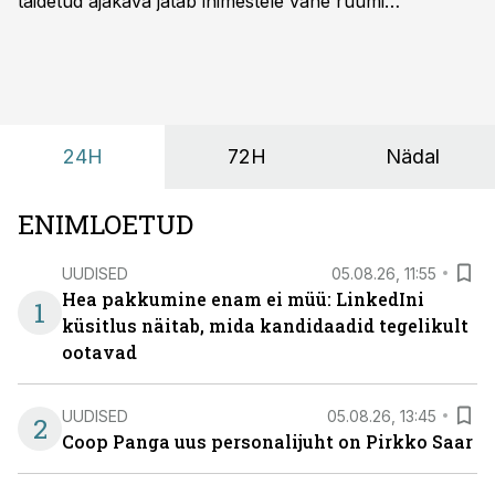
täidetud ajakava jätab inimestele vähe ruumi
omavaheliseks suhtluseks. Saates “Lõunapaus”
räägitakse, miks otsivad ettevõtted üha enam paikasid,
kus keskkond ise aitaks inimesed töörežiimist välja
tuua ning looks võimaluse rahulikumaks ja
sisulisemaks koosolemiseks.
24H
72H
Nädal
ENIMLOETUD
UUDISED
05.08.26, 11:55
Hea pakkumine enam ei müü: LinkedIni
1
küsitlus näitab, mida kandidaadid tegelikult
ootavad
UUDISED
05.08.26, 13:45
2
Coop Panga uus personalijuht on Pirkko Saar