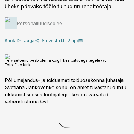
üheks päevaks tööle tulnud nn renditöötaja.
Personaliuudised.ee
Kuula
Jaga
Salvesta
Vihja
Tervisetõend peab olema kõigil, kes toitudega tegelevad..
Foto:
Eiko Kink
Põllumajandus- ja toiduameti toiduosakonna juhataja
Svetlana Jankovenko sõnul on amet tuvastanud mitu
rikkumist seoses töötajatega, kes on värvatud
vahendusfirmadest.