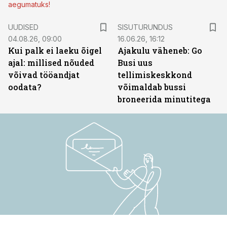
aegumatuks!
ST
UUDISED
SISUTURUNDUS
04.08.26, 09:00
16.06.26, 16:12
Kui palk ei laeku õigel
Ajakulu väheneb: Go
ajal: millised nõuded
Busi uus
võivad tööandjat
tellimiskeskkond
oodata?
võimaldab bussi
broneerida minutitega