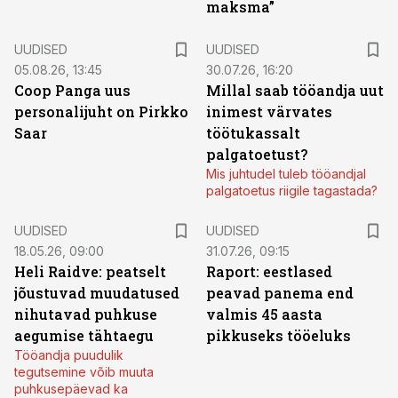
maksma”
UUDISED
UUDISED
05.08.26, 13:45
30.07.26, 16:20
Coop Panga uus
Millal saab tööandja uut
personalijuht on Pirkko
inimest värvates
Saar
töötukassalt
palgatoetust?
Mis juhtudel tuleb tööandjal
palgatoetus riigile tagastada?
UUDISED
UUDISED
18.05.26, 09:00
31.07.26, 09:15
Heli Raidve: peatselt
Raport: eestlased
jõustuvad muudatused
peavad panema end
nihutavad puhkuse
valmis 45 aasta
aegumise tähtaegu
pikkuseks tööeluks
Tööandja puudulik
tegutsemine võib muuta
puhkusepäevad ka