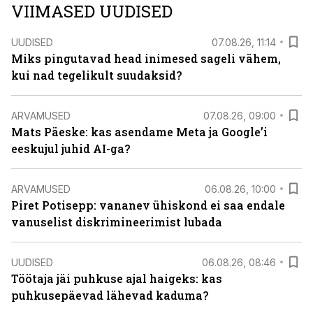
VIIMASED UUDISED
UUDISED
07.08.26, 11:14
Miks pingutavad head inimesed sageli vähem,
kui nad tegelikult suudaksid?
ARVAMUSED
07.08.26, 09:00
Mats Päeske: kas asendame Meta ja Google’i
eeskujul juhid AI-ga?
ARVAMUSED
06.08.26, 10:00
Piret Potisepp: vananev ühiskond ei saa endale
vanuselist diskrimineerimist lubada
UUDISED
06.08.26, 08:46
Töötaja jäi puhkuse ajal haigeks: kas
puhkusepäevad lähevad kaduma?