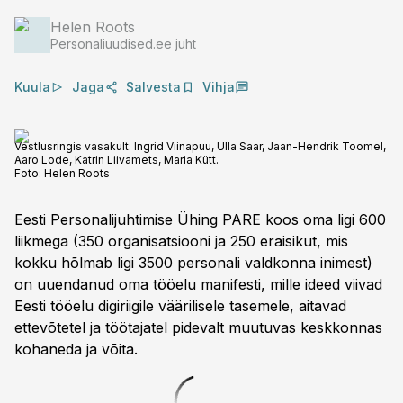
Helen Roots
Personaliuudised.ee juht
Kuula
Jaga
Salvesta
Vihja
Vestlusringis vasakult: Ingrid Viinapuu, Ulla Saar, Jaan-Hendrik Toomel,
Aaro Lode, Katrin Liivamets, Maria Kütt.
Foto:
Helen Roots
Eesti Personalijuhtimise Ühing PARE koos oma ligi 600
liikmega (350 organisatsiooni ja 250 eraisikut, mis
kokku hõlmab ligi 3500 personali valdkonna inimest)
on uuendanud oma
tööelu manifesti
, mille ideed viivad
Eesti tööelu digiriigile väärilisele tasemele, aitavad
ettevõtetel ja töötajatel pidevalt muutuvas keskkonnas
kohaneda ja võita.