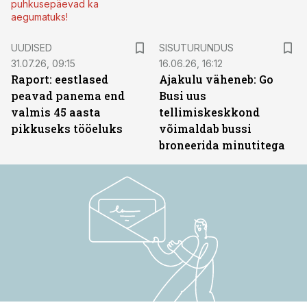
puhkusepäevad ka
aegumatuks!
ST
UUDISED
SISUTURUNDUS
31.07.26, 09:15
16.06.26, 16:12
Raport: eestlased
Ajakulu väheneb: Go
peavad panema end
Busi uus
valmis 45 aasta
tellimiskeskkond
pikkuseks tööeluks
võimaldab bussi
broneerida minutitega