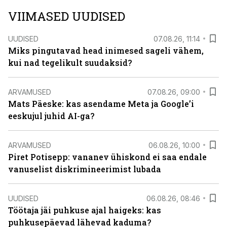
VIIMASED UUDISED
UUDISED
07.08.26, 11:14
Miks pingutavad head inimesed sageli vähem,
kui nad tegelikult suudaksid?
ARVAMUSED
07.08.26, 09:00
Mats Päeske: kas asendame Meta ja Google’i
eeskujul juhid AI-ga?
ARVAMUSED
06.08.26, 10:00
Piret Potisepp: vananev ühiskond ei saa endale
vanuselist diskrimineerimist lubada
UUDISED
06.08.26, 08:46
Töötaja jäi puhkuse ajal haigeks: kas
puhkusepäevad lähevad kaduma?