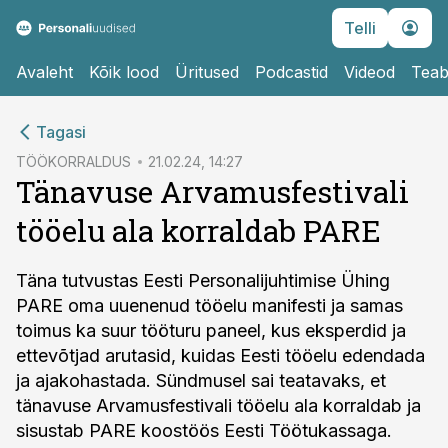
Telli
Avaleht
Kõik lood
Üritused
Podcastid
Videod
Teab
cebook
Tagasi
Twitter)
TÖÖKORRALDUS
21.02.24, 14:27
Tänavuse Arvamusfestivali
kedIn
tööelu ala korraldab PARE
ail
k
Täna tutvustas Eesti Personalijuhtimise Ühing
PARE oma uuenenud tööelu manifesti ja samas
toimus ka suur tööturu paneel, kus eksperdid ja
ettevõtjad arutasid, kuidas Eesti tööelu edendada
ja ajakohastada. Sündmusel sai teatavaks, et
tänavuse Arvamusfestivali tööelu ala korraldab ja
sisustab PARE koostöös Eesti Töötukassaga.