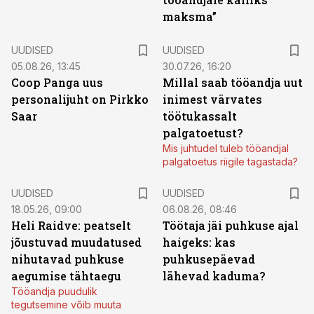
maksma”
UUDISED
UUDISED
05.08.26, 13:45
30.07.26, 16:20
Coop Panga uus
Millal saab tööandja uut
personalijuht on Pirkko
inimest värvates
Saar
töötukassalt
palgatoetust?
Mis juhtudel tuleb tööandjal
palgatoetus riigile tagastada?
UUDISED
UUDISED
18.05.26, 09:00
06.08.26, 08:46
Heli Raidve: peatselt
Töötaja jäi puhkuse ajal
jõustuvad muudatused
haigeks: kas
nihutavad puhkuse
puhkusepäevad
aegumise tähtaegu
lähevad kaduma?
Tööandja puudulik
tegutsemine võib muuta