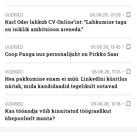
UUDISED
06.08.26, 01:26
Karl Oder lahkub CV-Online’ist: “Lahkumise taga
on isiklik ambitsioon areneda.”
UUDISED
05.08.26, 13:45
Coop Panga uus personalijuht on Pirkko Saar
UUDISED
05.08.26, 11:55
Hea pakkumine enam ei müü: LinkedIni küsitlus
näitab, mida kandidaadid tegelikult ootavad
UUDISED
05.08.26, 10:18
Kas tööandja võib kinnitatud töögraafikut
ühepoolselt muuta?