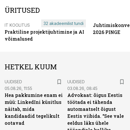
ÜRITUSED
32 akadeemilist tundi
Juhtimiskonve
IT KOOLITUS
Praktiline projektijuhtimine ja AI
2026 PINGE
võimalused
HETKEL KUUM
UUDISED
UUDISED
05.08.26, 11:55
03.08.26, 08:45
Hea pakkumine enam ei
Advokaat: õigus Eestis
müü: LinkedIni küsitlus
töötada ei tähenda
näitab, mida
automaatselt õigust
kandidaadid tegelikult
Eestis viibida. “See vale
ootavad
eeldus läks ühele
tööandjale kalliks