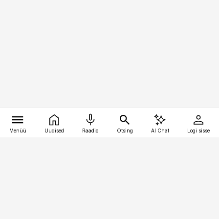
Menüü
Uudised
Raadio
Otsing
AI Chat
Logi sisse
Vana-Lõuna 39/1, 19094 Tallinn
(+372) 667 0111
personaliuudised@personaliuudised.ee