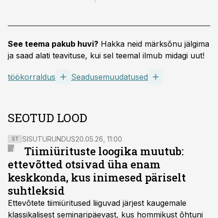
See teema pakub huvi?
Hakka neid märksõnu jälgima
ja saad alati teavituse, kui sel teemal ilmub midagi uut!
töökorraldus
Seadusemuudatused
SEOTUD LOOD
SISUTURUNDUS
20.05.26, 11:00
ST
Tiimiürituste loogika muutub:
ettevõtted otsivad üha enam
keskkonda, kus inimesed päriselt
suhtleksid
Ettevõtete tiimiüritused liiguvad järjest kaugemale
klassikalisest seminaripäevast, kus hommikust õhtuni