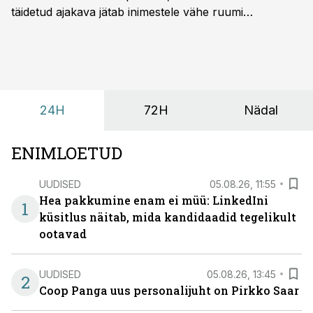
täidetud ajakava jätab inimestele vähe ruumi
omavaheliseks suhtluseks. Saates “Lõunapaus”
räägitakse, miks otsivad ettevõtted üha enam paikasid,
kus keskkond ise aitaks inimesed töörežiimist välja
tuua ning looks võimaluse rahulikumaks ja
sisulisemaks koosolemiseks.
24H
72H
Nädal
ENIMLOETUD
UUDISED
05.08.26, 11:55
Hea pakkumine enam ei müü: LinkedIni
1
küsitlus näitab, mida kandidaadid tegelikult
ootavad
UUDISED
05.08.26, 13:45
2
Coop Panga uus personalijuht on Pirkko Saar