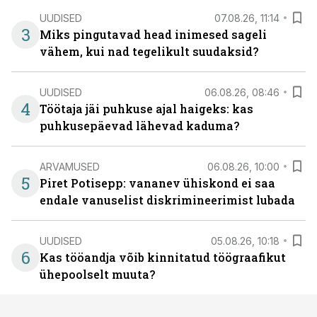
UUDISED
07.08.26, 11:14
3
Miks pingutavad head inimesed sageli
vähem, kui nad tegelikult suudaksid?
UUDISED
06.08.26, 08:46
4
Töötaja jäi puhkuse ajal haigeks: kas
puhkusepäevad lähevad kaduma?
ARVAMUSED
06.08.26, 10:00
5
Piret Potisepp: vananev ühiskond ei saa
endale vanuselist diskrimineerimist lubada
UUDISED
05.08.26, 10:18
6
Kas tööandja võib kinnitatud töögraafikut
ühepoolselt muuta?