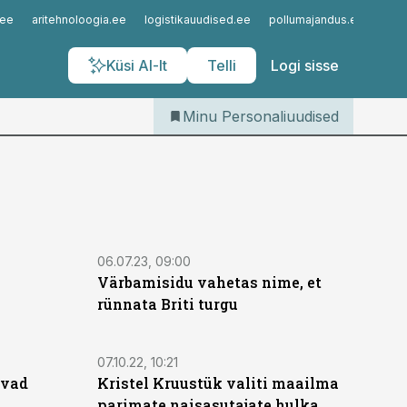
Iseteenindus
.ee
aritehnoloogia.ee
logistikauudised.ee
pollumajandus.ee
kinn
Telli Personaliuudised
Küsi AI-lt
Telli
Logi sisse
Minu Personaliuudised
06.07.23, 09:00
Värbamisidu vahetas nime, et
rünnata Briti turgu
07.10.22, 10:21
avad
Kristel Kruustük valiti maailma
parimate naisasutajate hulka