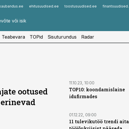
kaubandus.ee
ehitusuudised.ee
toostusuudised.ee
finantsuudised
Infopank
Radar
Teabevara
TOPid
Sisuturundus
Radar
11.10.23, 10:00
jate ootused
TOP10: koondamislaine
idufirmades
 erinevad
01.12.22, 09:00
11 tulevikutöö trendi ait
tööjõukriisist pääseda