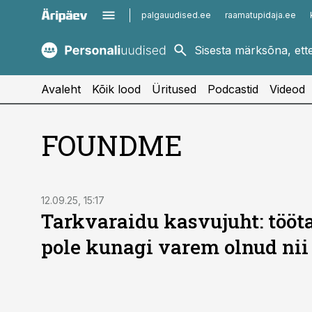
palgauudised.ee
raamatupidaja.ee
kaubandus.ee
imelineajalugu.ee
kinnisvarauudised.ee
imelineteadus.ee
Avaleht
Kõik lood
Üritused
Podcastid
Videod
FOUNDME
12.09.25, 15:17
Tarkvaraidu kasvujuht: tööta
pole kunagi varem olnud nii