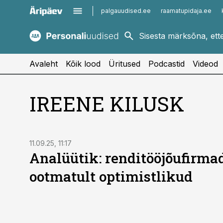
palgauudised.ee
raamatupidaja.ee
kaubandus.ee
imelineajalugu.ee
kinnisvarauudised.ee
imelineteadus.ee
Avaleht
Kõik lood
Üritused
Podcastid
Videod
IREENE KILUSK
11.09.25, 11:17
Analüütik: renditööjõufirma
ootmatult optimistlikud