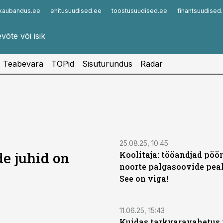
kaubandus.ee
ehitusuudised.ee
toostusuudised.ee
finantsuudised
Infopank
Radar
Teabevara
TOPid
Sisuturundus
Radar
25.08.25, 10:45
de juhid on
Koolitaja: tööandjad pöö
noorte palgasoovide peal
See on viga!
11.06.25, 15:43
Kuidas tarkvaravahetus 