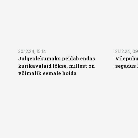
30.12.24, 15:14
21.12.24, 0
Julgeolekumaks peidab endas
Vilepuhu
kurikavalaid lõkse, millest on
segadus 
võimalik eemale hoida