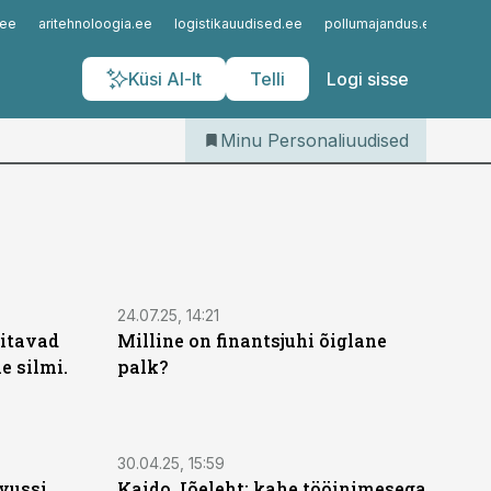
Iseteenindus
.ee
aritehnoloogia.ee
logistikauudised.ee
pollumajandus.ee
kinn
Telli Personaliuudised
Küsi AI-lt
Telli
Logi sisse
Minu Personaliuudised
24.07.25, 14:21
ritavad
Milline on finantsjuhi õiglane
e silmi.
palk?
30.04.25, 15:59
vussi
Kaido Jõeleht: kahe tööinimesega