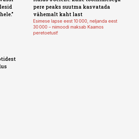
lesid
pere peaks suutma kasvatada
hele.”
vähemalt kaht last
Esimese lapse eest 10 000, neljanda eest
30 000 – niimoodi maksab Kaamos
peretoetust!
tidest
dus