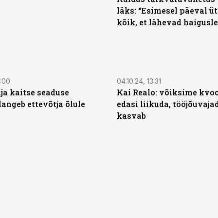
läks: “Esimesel päeval üt
kõik, et lähevad haigusle
9:00
04.10.24, 13:31
ja kaitse seaduse
Kai Realo: võiksime kvoo
langeb ettevõtja õlule
edasi liikuda, tööjõuvaja
kasvab