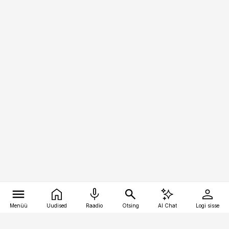
Menüü
Uudised
Raadio
Otsing
AI Chat
Logi sisse