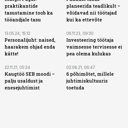
praktikantide
planeerida teadlikult –
tasustamine toob ka
võidavad nii töötajad
tööandjale tasu
kui ka ettevõte
13.05.24, 15:12
06.11.23, 09:30
Personalijuht: naised,
Investeering töötaja
haarakem ohjad enda
vaimsesse tervisesse ei
kätte!
pea olema kulukas
22.11.21, 05:24
02.08.21, 06:47
Kaugtöö SEB moodi –
6 põhimõtet, millele
palju usaldust ja
juhtimiskultuuris
enesejuhtimist
toetuda