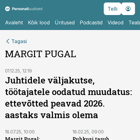
Telli
Avaleht
Kõik lood
Üritused
Podcastid
Videod
Teab
Tagasi
MARGIT PUGAL
01.12.25, 12:19
Juhtidele väljakutse,
töötajatele oodatud muudatus:
ettevõtted peavad 2026.
aastaks valmis olema
18.07.25, 10:00
18.02.25, 09:00
Margit Pugal:
Puhkusi tasub