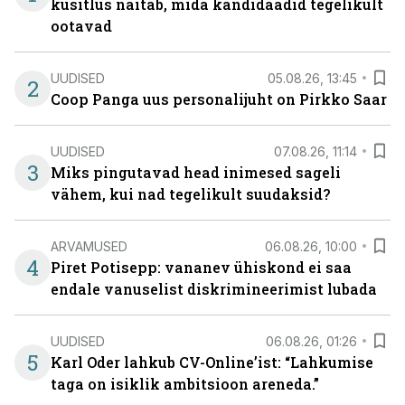
küsitlus näitab, mida kandidaadid tegelikult
ootavad
UUDISED
05.08.26, 13:45
2
Coop Panga uus personalijuht on Pirkko Saar
UUDISED
07.08.26, 11:14
3
Miks pingutavad head inimesed sageli
vähem, kui nad tegelikult suudaksid?
ARVAMUSED
06.08.26, 10:00
4
Piret Potisepp: vananev ühiskond ei saa
endale vanuselist diskrimineerimist lubada
UUDISED
06.08.26, 01:26
5
Karl Oder lahkub CV-Online’ist: “Lahkumise
taga on isiklik ambitsioon areneda.”