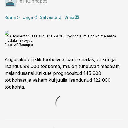
Heli Künnapas
Kuula
Jaga
Salvesta
Vihja
USA erasektor lisas augustis 99 000 töökohta, mis on kolme aasta
madalaim kogus.
Foto:
AP/Scanpix
Augustikuu riiklik tööhõivearuanne näitas, et kuuga
lisandus 99 000 töökohta, mis on tunduvalt madalam
majandusanalüütikute prognoositud 145 000
töökohast ja vähem kui juulis lisandunud 122 000
töökohta.