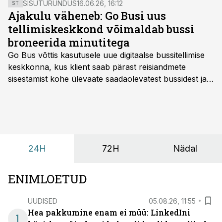
SISUTURUNDUS
16.06.26, 16:12
ST
Ajakulu väheneb: Go Busi uus
tellimiskeskkond võimaldab bussi
broneerida minutitega
Go Bus võttis kasutusele uue digitaalse bussitellimise
keskkonna, kus klient saab pärast reisiandmete
sisestamist kohe ülevaate saadaolevatest bussidest ja
esialgsest hinnast. Nii saab transpordi planeerimisega
kiiresti edasi liikuda hinnapakkumist ootamata.
24H
72H
Nädal
ENIMLOETUD
UUDISED
05.08.26, 11:55
Hea pakkumine enam ei müü: LinkedIni
1