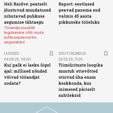
Heli Raidve: peatselt
Raport: eestlased
jõustuvad muudatused
peavad panema end
nihutavad puhkuse
valmis 45 aasta
aegumise tähtaegu
pikkuseks tööeluks
Tööandja puudulik
tegutsemine võib muuta
puhkusepäevad ka
aegumatuks!
ST
UUDISED
SISUTURUNDUS
04.08.26, 09:00
20.05.26, 11:00
Kui palk ei laeku õigel
Tiimiürituste loogika
ajal: millised nõuded
muutub: ettevõtted
võivad tööandjat
otsivad üha enam
oodata?
keskkonda, kus
inimesed päriselt
suhtleksid