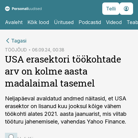
Telli
Avaleht
Kõik lood
Üritused
Podcastid
Videod
Teab
cebook
Tagasi
Twitter)
TÖÖJÕUD
06.09.24, 00:38
USA erasektori töökohtade
kedIn
arv on kolme aasta
ail
madalaimal tasemel
k
Neljapäeval avaldatud andmed näitasid, et USA
erasektor on lisanud kuu jooksul kõige vähem
töökohti alates 2021. aasta jaanuarist, mis viitab
tööturu jahenemisele, vahendas Yahoo Finance.