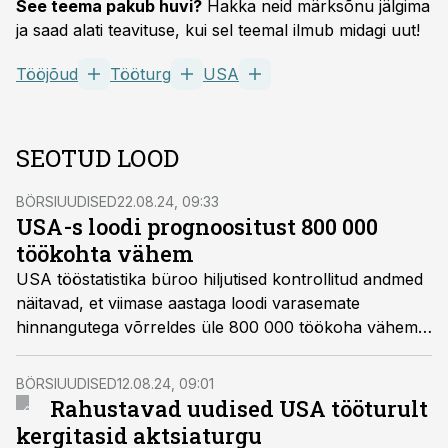
See teema pakub huvi?
Hakka neid märksõnu jälgima
ja saad alati teavituse, kui sel teemal ilmub midagi uut!
Tööjõud
Tööturg
USA
SEOTUD LOOD
BÖRSIUUDISED
22.08.24, 09:33
USA-s loodi prognoositust 800 000
töökohta vähem
USA tööstatistika büroo hiljutised kontrollitud andmed
näitavad, et viimase aastaga loodi varasemate
hinnangutega võrreldes üle 800 000 töökoha vähem,
mis näitab, et tööturg on juba mõnda aega jahtunud.
BÖRSIUUDISED
12.08.24, 09:01
Rahustavad uudised USA tööturult
kergitasid aktsiaturgu