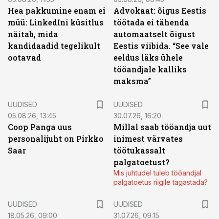
Hea pakkumine enam ei
Advokaat: õigus Eestis
müü: LinkedIni küsitlus
töötada ei tähenda
näitab, mida
automaatselt õigust
kandidaadid tegelikult
Eestis viibida. “See vale
ootavad
eeldus läks ühele
tööandjale kalliks
maksma”
UUDISED
UUDISED
05.08.26, 13:45
30.07.26, 16:20
Coop Panga uus
Millal saab tööandja uut
personalijuht on Pirkko
inimest värvates
Saar
töötukassalt
palgatoetust?
Mis juhtudel tuleb tööandjal
palgatoetus riigile tagastada?
UUDISED
UUDISED
18.05.26, 09:00
31.07.26, 09:15