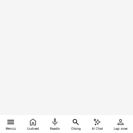
Menüü
Uudised
Raadio
Otsing
AI Chat
Logi sisse