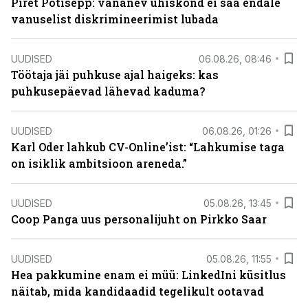
Piret Potisepp: vananev ühiskond ei saa endale
vanuselist diskrimineerimist lubada
UUDISED
06.08.26, 08:46
Töötaja jäi puhkuse ajal haigeks: kas
puhkusepäevad lähevad kaduma?
UUDISED
06.08.26, 01:26
Karl Oder lahkub CV-Online’ist: “Lahkumise taga
on isiklik ambitsioon areneda.”
UUDISED
05.08.26, 13:45
Coop Panga uus personalijuht on Pirkko Saar
UUDISED
05.08.26, 11:55
Hea pakkumine enam ei müü: LinkedIni küsitlus
näitab, mida kandidaadid tegelikult ootavad