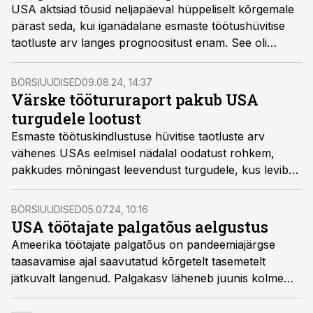
USA aktsiad tõusid neljapäeval hüppeliselt kõrgemale
pärast seda, kui iganädalane esmaste töötushüvitise
taotluste arv langes prognoositust enam. See oli
investorite jaoks rahustav info USA tööturu olukorra
kohta, vahendas Yahoo Finance.
BÖRSIUUDISED
09.08.24, 14:37
Värske töötururaport pakub USA
turgudele lootust
Esmaste töötuskindlustuse hüvitise taotluste arv
vähenes USAs eelmisel nädalal oodatust rohkem,
pakkudes mõningast leevendust turgudele, kus levib
mure USA tööturu ja majanduse edasise halvenemise
pärast, kirjutab Äripäev.
BÖRSIUUDISED
05.07.24, 10:16
USA töötajate palgatõus aelgustus
Ameerika töötajate palgatõus on pandeemiajärgse
taasavamise ajal saavutatud kõrgetelt tasemetelt
jätkuvalt langenud. Palgakasv läheneb juunis kolme
aasta madalaimale tasemele, vahendas Yahoo Finance.