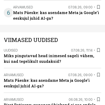
ARVAMUSED
07.08.26, 09:00
6
Mats Päeske: kas asendame Meta ja Google’i
eeskujul juhid AI-ga?
VIIMASED UUDISED
UUDISED
07.08.26, 11:14
Miks pingutavad head inimesed sageli vähem,
kui nad tegelikult suudaksid?
ARVAMUSED
07.08.26, 09:00
Mats Päeske: kas asendame Meta ja Google’i
eeskujul juhid AI-ga?
ARVAMUSED
06.08.26, 10:00
Piret Potisepp: vananev ühiskond ei saa endale