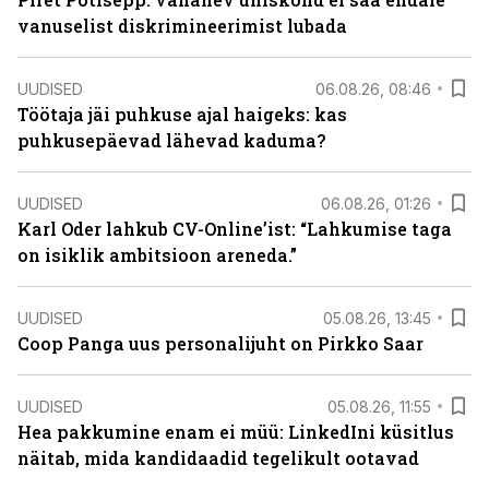
vanuselist diskrimineerimist lubada
UUDISED
06.08.26, 08:46
Töötaja jäi puhkuse ajal haigeks: kas
puhkusepäevad lähevad kaduma?
UUDISED
06.08.26, 01:26
Karl Oder lahkub CV-Online’ist: “Lahkumise taga
on isiklik ambitsioon areneda.”
UUDISED
05.08.26, 13:45
Coop Panga uus personalijuht on Pirkko Saar
UUDISED
05.08.26, 11:55
Hea pakkumine enam ei müü: LinkedIni küsitlus
näitab, mida kandidaadid tegelikult ootavad