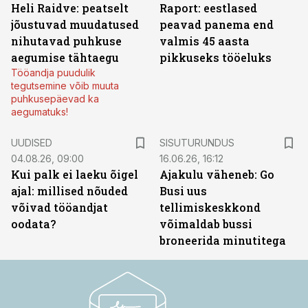
Heli Raidve: peatselt
Raport: eestlased
jõustuvad muudatused
peavad panema end
nihutavad puhkuse
valmis 45 aasta
aegumise tähtaegu
pikkuseks tööeluks
Tööandja puudulik
tegutsemine võib muuta
puhkusepäevad ka
aegumatuks!
ST
UUDISED
SISUTURUNDUS
04.08.26, 09:00
16.06.26, 16:12
Kui palk ei laeku õigel
Ajakulu väheneb: Go
ajal: millised nõuded
Busi uus
võivad tööandjat
tellimiskeskkond
oodata?
võimaldab bussi
broneerida minutitega