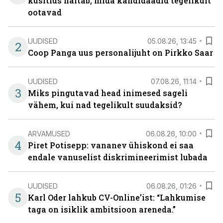
küsitlus näitab, mida kandidaadid tegelikult
ootavad
UUDISED
05.08.26, 13:45
2
Coop Panga uus personalijuht on Pirkko Saar
UUDISED
07.08.26, 11:14
3
Miks pingutavad head inimesed sageli
vähem, kui nad tegelikult suudaksid?
ARVAMUSED
06.08.26, 10:00
4
Piret Potisepp: vananev ühiskond ei saa
endale vanuselist diskrimineerimist lubada
UUDISED
06.08.26, 01:26
5
Karl Oder lahkub CV-Online’ist: “Lahkumise
taga on isiklik ambitsioon areneda.”