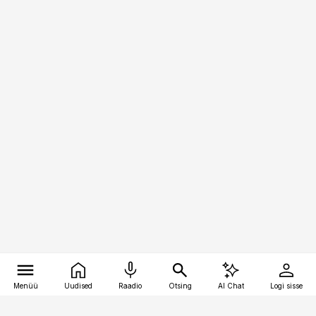
Menüü
Uudised
Raadio
Otsing
AI Chat
Logi sisse