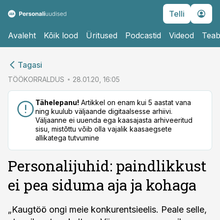
Telli
Avaleht
Kõik lood
Üritused
Podcastid
Videod
Teab
cebook
cebook
Tagasi
Twitter)
Twitter)
TÖÖKORRALDUS
28.01.20, 16:05
kedIn
kedIn
Tähelepanu!
Artikkel on enam kui 5 aastat vana
ning kuulub väljaande digitaalsesse arhiivi.
ail
ail
Väljaanne ei uuenda ega kaasajasta arhiveeritud
sisu, mistõttu võib olla vajalik kaasaegsete
k
k
allikatega tutvumine
Personalijuhid: paindlikkust
ei pea siduma aja ja kohaga
„Kaugtöö ongi meie konkurentsieelis. Peale selle,