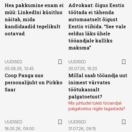
Hea pakkumine enam ei
Advokaat: õigus Eestis
müü: LinkedIni küsitlus
töötada ei tähenda
näitab, mida
automaatselt õigust
kandidaadid tegelikult
Eestis viibida. “See vale
ootavad
eeldus läks ühele
tööandjale kalliks
maksma”
UUDISED
UUDISED
05.08.26, 13:45
30.07.26, 16:20
Coop Panga uus
Millal saab tööandja uut
personalijuht on Pirkko
inimest värvates
Saar
töötukassalt
palgatoetust?
Mis juhtudel tuleb tööandjal
palgatoetus riigile tagastada?
UUDISED
UUDISED
18.05.26, 09:00
31.07.26, 09:15