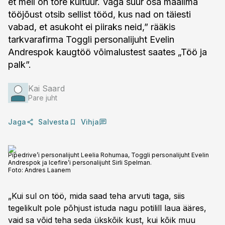
et meil on tore kultuur. Väga suur osa maailma
tööjõust otsib sellist tööd, kus nad on täiesti
vabad, et asukoht ei piiraks neid,” rääkis
tarkvarafirma Toggli personalijuht Evelin
Andrespok kaugtöö võimalustest saates „Töö ja
palk”.
Kai Saard
Pare juht
Jaga
Salvesta
Vihja
Pipedrive’i personalijuht Leelia Rohumaa, Toggli personalijuht Evelin
Andrespok ja Icefire’i personalijuht Sirli Spelman.
Foto:
Andres Laanem
„Kui sul on töö, mida saad teha arvuti taga, siis
tegelikult pole põhjust istuda nagu potilill laua ääres,
vaid sa võid teha seda ükskõik kust, kui kõik muu