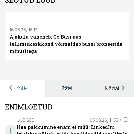
SEOTUD LOOD
ST
16.06.26, 16:12
Ajakulu väheneb: Go Busi uus
tellimiskeskkond võimaldab bussi broneerida
minutitega
24H
72H
Nädal
ENIMLOETUD
UUDISED
05.08.26, 11:55
Hea pakkumine enam ei müü: LinkedIni
1