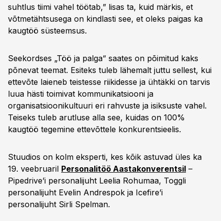
suhtlus tiimi vahel töötab,” lisas ta, kuid märkis, et
võtmetähtsusega on kindlasti see, et oleks paigas ka
kaugtöö süsteemsus.
Seekordses „Töö ja palgaˮ saates on põimitud kaks
põnevat teemat. Esiteks tuleb lähemalt juttu sellest, kui
ettevõte laieneb teistesse riikidesse ja ühtäkki on tarvis
luua hästi toimivat kommunikatsiooni ja
organisatsioonikultuuri eri rahvuste ja isiksuste vahel.
Teiseks tuleb arutluse alla see, kuidas on 100%
kaugtöö tegemine ettevõttele konkurentsieelis.
Stuudios on kolm eksperti, kes kõik astuvad üles ka
19. veebruaril
Personalitöö Aastakonverentsil
–
Pipedrive’i personalijuht Leelia Rohumaa, Toggli
personalijuht Evelin Andrespok ja Icefire’i
personalijuht Sirli Spelman.