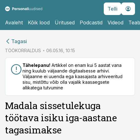
Telli
Avaleht
Kõik lood
Üritused
Podcastid
Videod
Teab
cebook
Tagasi
Twitter)
TÖÖKORRALDUS
06.05.16, 10:15
kedIn
Tähelepanu!
Artikkel on enam kui 5 aastat vana
ning kuulub väljaande digitaalsesse arhiivi.
ail
Väljaanne ei uuenda ega kaasajasta arhiveeritud
sisu, mistõttu võib olla vajalik kaasaegsete
k
allikatega tutvumine
Madala sissetulekuga
töötava isiku iga-aastane
tagasimakse