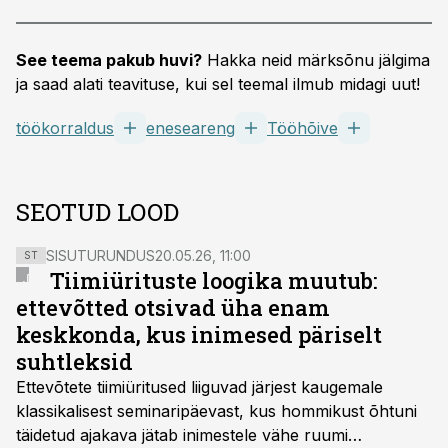
See teema pakub huvi?
Hakka neid märksõnu jälgima
ja saad alati teavituse, kui sel teemal ilmub midagi uut!
töökorraldus
eneseareng
Tööhõive
SEOTUD LOOD
SISUTURUNDUS
20.05.26, 11:00
ST
Tiimiürituste loogika muutub:
ettevõtted otsivad üha enam
keskkonda, kus inimesed päriselt
suhtleksid
Ettevõtete tiimiüritused liiguvad järjest kaugemale
klassikalisest seminaripäevast, kus hommikust õhtuni
täidetud ajakava jätab inimestele vähe ruumi