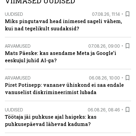
VIIMASED UUDISED
UUDISED
07.08.26, 11:14
Miks pingutavad head inimesed sageli vähem,
kui nad tegelikult suudaksid?
ARVAMUSED
07.08.26, 09:00
Mats Päeske: kas asendame Meta ja Google’i
eeskujul juhid AI-ga?
ARVAMUSED
06.08.26, 10:00
Piret Potisepp: vananev ühiskond ei saa endale
vanuselist diskrimineerimist lubada
UUDISED
06.08.26, 08:46
Töötaja jäi puhkuse ajal haigeks: kas
puhkusepäevad lähevad kaduma?