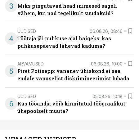
3
Miks pingutavad head inimesed sageli
vähem, kui nad tegelikult suudaksid?
UUDISED
06.08.26, 08:46
4
Töötaja jäi puhkuse ajal haigeks: kas
puhkusepäevad lähevad kaduma?
ARVAMUSED
06.08.26, 10:00
5
Piret Potisepp: vananev ühiskond ei saa
endale vanuselist diskrimineerimist lubada
UUDISED
05.08.26, 10:18
6
Kas tööandja võib kinnitatud töögraafikut
ühepoolselt muuta?