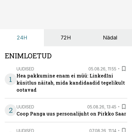
omavaheliseks suhtluseks. Saates “Lõunapaus”
räägitakse, miks otsivad ettevõtted üha enam paikasid,
kus keskkond ise aitaks inimesed töörežiimist välja
tuua ning looks võimaluse rahulikumaks ja
sisulisemaks koosolemiseks.
24H
72H
Nädal
ENIMLOETUD
UUDISED
05.08.26, 11:55
Hea pakkumine enam ei müü: LinkedIni
1
küsitlus näitab, mida kandidaadid tegelikult
ootavad
UUDISED
05.08.26, 13:45
2
Coop Panga uus personalijuht on Pirkko Saar
UUDISED
07.08.26, 11:14