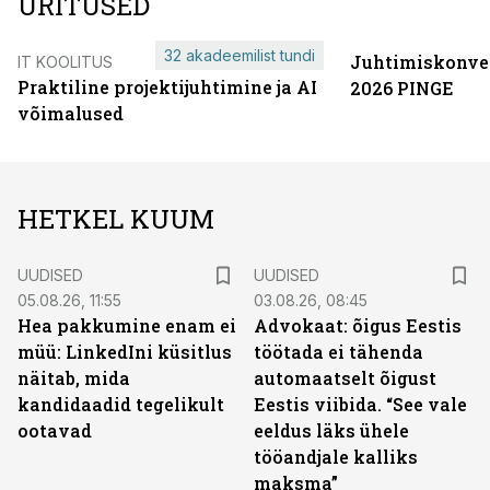
ÜRITUSED
32 akadeemilist tundi
Juhtimiskonve
IT KOOLITUS
Praktiline projektijuhtimine ja AI
2026 PINGE
võimalused
HETKEL KUUM
UUDISED
UUDISED
05.08.26, 11:55
03.08.26, 08:45
Hea pakkumine enam ei
Advokaat: õigus Eestis
müü: LinkedIni küsitlus
töötada ei tähenda
näitab, mida
automaatselt õigust
kandidaadid tegelikult
Eestis viibida. “See vale
ootavad
eeldus läks ühele
tööandjale kalliks
maksma”