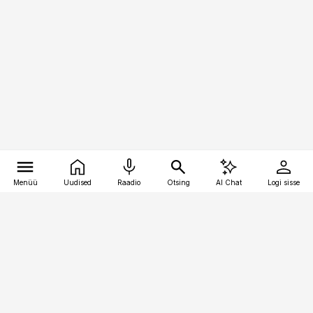
Menüü
Uudised
Raadio
Otsing
AI Chat
Logi sisse
Vana-Lõuna 39/1, 19094 Tallinn
(+372) 667 0111
personaliuudised@personaliuudised.ee