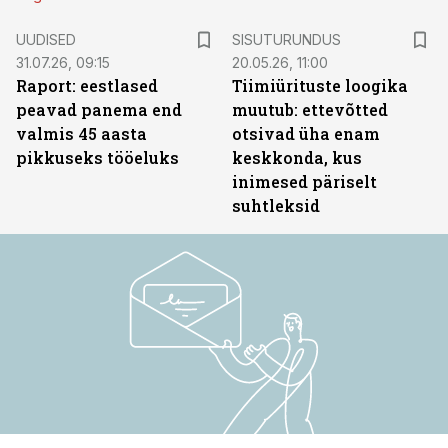
ST
UUDISED
SISUTURUNDUS
31.07.26, 09:15
20.05.26, 11:00
Raport: eestlased
Tiimiürituste loogika
peavad panema end
muutub: ettevõtted
valmis 45 aasta
otsivad üha enam
pikkuseks tööeluks
keskkonda, kus
inimesed päriselt
suhtleksid