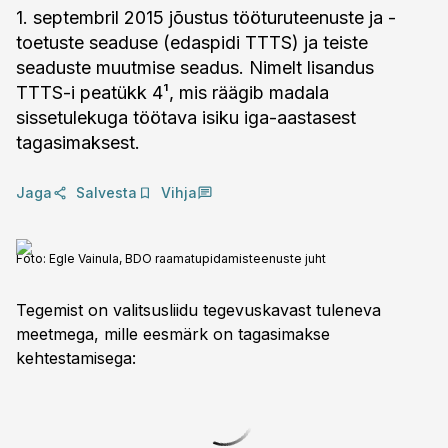
1. septembril 2015 jõustus tööturuteenuste ja -
toetuste seaduse (edaspidi TTTS) ja teiste
seaduste muutmise seadus. Nimelt lisandus
TTTS-i peatükk 4¹, mis räägib madala
sissetulekuga töötava isiku iga-aastasest
tagasimaksest.
Jaga
Salvesta
Vihja
Foto:
Egle Vainula, BDO raamatupidamisteenuste juht
Tegemist on valitsusliidu tegevuskavast tuleneva
meetmega, mille eesmärk on tagasimakse
kehtestamisega: