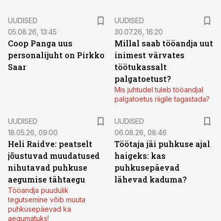
UUDISED
UUDISED
05.08.26, 13:45
30.07.26, 16:20
Coop Panga uus
Millal saab tööandja uut
personalijuht on Pirkko
inimest värvates
Saar
töötukassalt
palgatoetust?
Mis juhtudel tuleb tööandjal
palgatoetus riigile tagastada?
UUDISED
UUDISED
18.05.26, 09:00
06.08.26, 08:46
Heli Raidve: peatselt
Töötaja jäi puhkuse ajal
jõustuvad muudatused
haigeks: kas
nihutavad puhkuse
puhkusepäevad
aegumise tähtaegu
lähevad kaduma?
Tööandja puudulik
tegutsemine võib muuta
puhkusepäevad ka
aegumatuks!