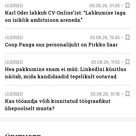
UUDISED
06.08.26, 01:26
Karl Oder lahkub CV-Online’ist: “Lahkumise taga
on isiklik ambitsioon areneda.”
UUDISED
05.08.26, 13:45
Coop Panga uus personalijuht on Pirkko Saar
UUDISED
05.08.26, 11:55
Hea pakkumine enam ei müü: LinkedIni küsitlus
näitab, mida kandidaadid tegelikult ootavad
UUDISED
05.08.26, 10:18
Kas tööandja võib kinnitatud töögraafikut
ühepoolselt muuta?