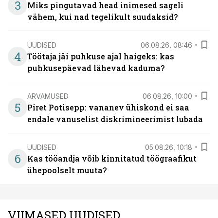
3
Miks pingutavad head inimesed sageli
vähem, kui nad tegelikult suudaksid?
UUDISED
06.08.26, 08:46
4
Töötaja jäi puhkuse ajal haigeks: kas
puhkusepäevad lähevad kaduma?
ARVAMUSED
06.08.26, 10:00
5
Piret Potisepp: vananev ühiskond ei saa
endale vanuselist diskrimineerimist lubada
UUDISED
05.08.26, 10:18
6
Kas tööandja võib kinnitatud töögraafikut
ühepoolselt muuta?
VIIMASED UUDISED