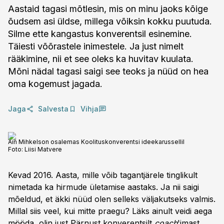
Aastaid tagasi mõtlesin, mis on minu jaoks kõige
õudsem asi üldse, millega võiksin kokku puutuda.
Silme ette kangastus konverentsil esinemine.
Täiesti võõrastele inimestele. Ja just nimelt
rääkimine, nii et see oleks ka huvitav kuulata.
Mõni nädal tagasi saigi see teoks ja nüüd on hea
oma kogemust jagada.
Jaga
Salvesta
Vihja
Ain Mihkelson osalemas Koolituskonverentsi ideekarussellil
Foto:
Liisi Matvere
Kevad 2016. Aasta, mille võib tagantjärele tinglikult
nimetada ka hirmude ületamise aastaks. Ja nii saigi
mõeldud, et äkki nüüd olen selleks väljakutseks valmis.
Millal siis veel, kui mitte praegu? Läks ainult veidi aega
mööda, olin just Pärnust konverentsilt
coach
'imast