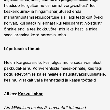
headsöö kergelt;enne esinemist või „võistlust” tee
keskendumis- ja hingamisharjutused enda
maharahustamiseks;soorituse ajal jälgi teadlikult (veidi
kõrvalt, kui saad) nii ennast kui teisi;pärast „võistlust”
õnnitle end ja tee kokkuvõte, mis läks hästi ja mida
saad järgmine kord paremini teha.
Lõpetuseks tänud:
Helen Kõrgesaarele, kes julges mulle seda võimalust
pakkudaPärnu Konverentside meeskonnale, kes tegi
kogu ettevõtmise ka esinejatele nauditavakskuulajatele,
kes mu viisakalt välja kannatasid ja kaasa töötasid
Allikas:
Kasvu Labor
Ain Mihkelson osales 9. novembril toimunud