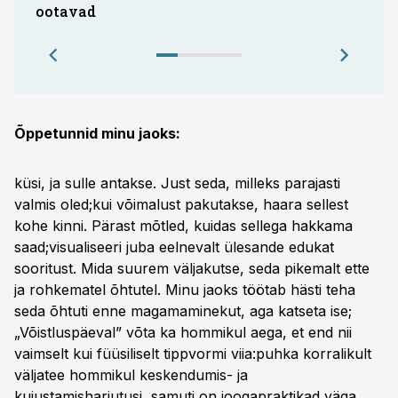
ootavad
Õppetunnid minu jaoks:
küsi, ja sulle antakse. Just seda, milleks parajasti
valmis oled;kui võimalust pakutakse, haara sellest
kohe kinni. Pärast mõtled, kuidas sellega hakkama
saad;visualiseeri juba eelnevalt ülesande edukat
sooritust. Mida suurem väljakutse, seda pikemalt ette
ja rohkematel õhtutel. Minu jaoks töötab hästi teha
seda õhtuti enne magamaminekut, aga katseta ise;
„Võistluspäeval” võta ka hommikul aega, et end nii
vaimselt kui füüsiliselt tippvormi viia:puhka korralikult
väljatee hommikul keskendumis- ja
kujustamisharjutusi, samuti on joogapraktikad väga