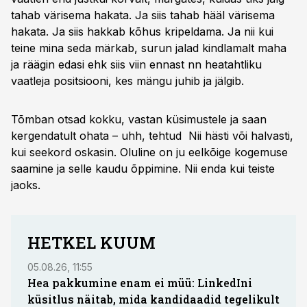
tahab värisema hakata. Ja siis tahab hääl värisema
hakata. Ja siis hakkab kõhus kripeldama. Ja nii kui
teine mina seda märkab, surun jalad kindlamalt maha
ja räägin edasi ehk siis viin ennast nn heatahtliku
vaatleja positsiooni, kes mängu juhib ja jälgib.
Tõmban otsad kokku, vastan küsimustele ja saan
kergendatult ohata – uhh, tehtud Nii hästi või halvasti,
kui seekord oskasin. Oluline on ju eelkõige kogemuse
saamine ja selle kaudu õppimine. Nii enda kui teiste
jaoks.
HETKEL KUUM
05.08.26, 11:55
05.08.
Hea pakkumine enam ei müü: LinkedIni
Coop
küsitlus näitab, mida kandidaadid tegelikult
Saar