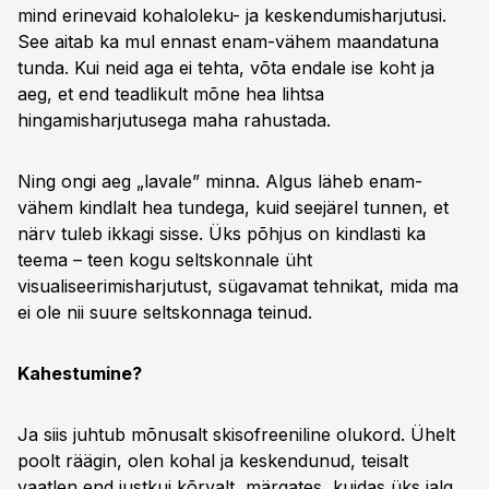
mind erinevaid kohaloleku- ja keskendumisharjutusi.
See aitab ka mul ennast enam-vähem maandatuna
tunda. Kui neid aga ei tehta, võta endale ise koht ja
aeg, et end teadlikult mõne hea lihtsa
hingamisharjutusega maha rahustada.
Ning ongi aeg „lavale” minna. Algus läheb enam-
vähem kindlalt hea tundega, kuid seejärel tunnen, et
närv tuleb ikkagi sisse. Üks põhjus on kindlasti ka
teema – teen kogu seltskonnale üht
visualiseerimisharjutust, sügavamat tehnikat, mida ma
ei ole nii suure seltskonnaga teinud.
Kahestumine?
Ja siis juhtub mõnusalt skisofreeniline olukord. Ühelt
poolt räägin, olen kohal ja keskendunud, teisalt
vaatlen end justkui kõrvalt, märgates, kuidas üks jalg