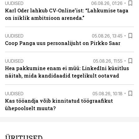
UUDISED
06.08.26, 01:26
Karl Oder lahkub CV-Online’ist: “Lahkumise taga
on isiklik ambitsioon areneda.”
UUDISED
05.08.26, 13:45
Coop Panga uus personalijuht on Pirkko Saar
UUDISED
05.08.26, 11:55
Hea pakkumine enam ei müü: LinkedIni küsitlus
näitab, mida kandidaadid tegelikult ootavad
UUDISED
05.08.26, 10:18
Kas tööandja võib kinnitatud töögraafikut
ühepoolselt muuta?
ÜRITUSED