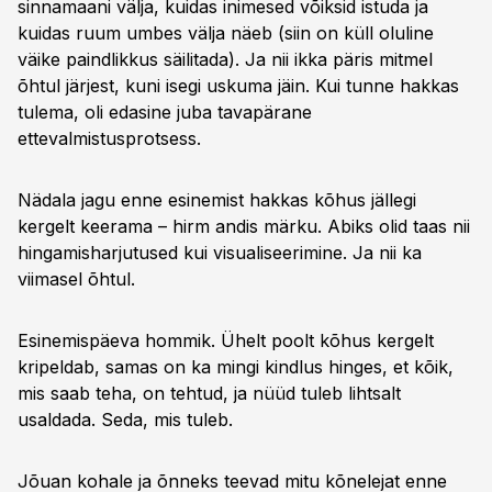
sinnamaani välja, kuidas inimesed võiksid istuda ja
kuidas ruum umbes välja näeb (siin on küll oluline
väike paindlikkus säilitada). Ja nii ikka päris mitmel
õhtul järjest, kuni isegi uskuma jäin. Kui tunne hakkas
tulema, oli edasine juba tavapärane
ettevalmistusprotsess.
Nädala jagu enne esinemist hakkas kõhus jällegi
kergelt keerama – hirm andis märku. Abiks olid taas nii
hingamisharjutused kui visualiseerimine. Ja nii ka
viimasel õhtul.
Esinemispäeva hommik. Ühelt poolt kõhus kergelt
kripeldab, samas on ka mingi kindlus hinges, et kõik,
mis saab teha, on tehtud, ja nüüd tuleb lihtsalt
usaldada. Seda, mis tuleb.
Jõuan kohale ja õnneks teevad mitu kõnelejat enne