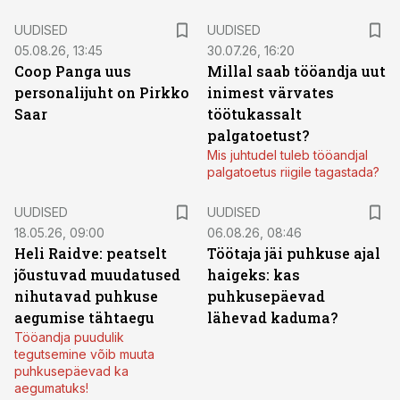
UUDISED
UUDISED
05.08.26, 13:45
30.07.26, 16:20
Coop Panga uus
Millal saab tööandja uut
personalijuht on Pirkko
inimest värvates
Saar
töötukassalt
palgatoetust?
Mis juhtudel tuleb tööandjal
palgatoetus riigile tagastada?
UUDISED
UUDISED
18.05.26, 09:00
06.08.26, 08:46
Heli Raidve: peatselt
Töötaja jäi puhkuse ajal
jõustuvad muudatused
haigeks: kas
nihutavad puhkuse
puhkusepäevad
aegumise tähtaegu
lähevad kaduma?
Tööandja puudulik
tegutsemine võib muuta
puhkusepäevad ka
aegumatuks!