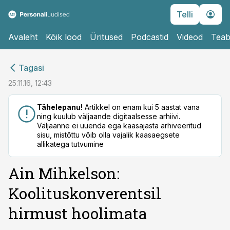
Telli
Avaleht
Kõik lood
Üritused
Podcastid
Videod
Teab
cebook
cebook
Tagasi
Twitter)
Twitter)
25.11.16, 12:43
kedIn
kedIn
Tähelepanu!
Artikkel on enam kui 5 aastat vana
ning kuulub väljaande digitaalsesse arhiivi.
ail
ail
Väljaanne ei uuenda ega kaasajasta arhiveeritud
sisu, mistõttu võib olla vajalik kaasaegsete
k
k
allikatega tutvumine
Ain Mihkelson:
Koolituskonverentsil
hirmust hoolimata