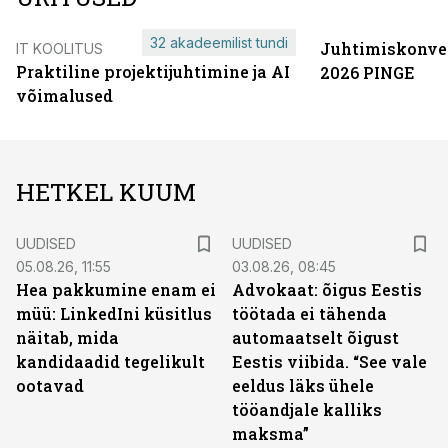
32 akadeemilist tundi
Juhtimiskonve
IT KOOLITUS
Praktiline projektijuhtimine ja AI
2026 PINGE
võimalused
HETKEL KUUM
UUDISED
UUDISED
05.08.26, 11:55
03.08.26, 08:45
Hea pakkumine enam ei
Advokaat: õigus Eestis
müü: LinkedIni küsitlus
töötada ei tähenda
näitab, mida
automaatselt õigust
kandidaadid tegelikult
Eestis viibida. “See vale
ootavad
eeldus läks ühele
tööandjale kalliks
maksma”