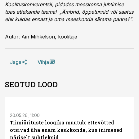
Koolituskonverentsil, pidades meeskonna juhtimise
toas ettekande teemal „Ämbrid, õppetunnid või saatus
ehk kuidas ennast ja oma meeskonda särama panna?”.
Autor: Ain Mihkelson, koolitaja
Jaga
Vihja
SEOTUD LOOD
ST
20.05.26, 11:00
Tiimiürituste loogika muutub: ettevõtted
otsivad üha enam keskkonda, kus inimesed
päriselt suhtleksid