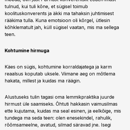
tulnud, kui tuli kõne, et sügisel toimub
koolituskonverents ja äkki ma tahaksin juhtimisest
rääkima tulla. Kuna emotsioon oli kõrgel, ütlesin
kõhklematult jah, küll sügisel vaatan, mis ma sellega
teen.
Kohtumine hirmuga
Käes on sügis, kohtumine korraldajatega ja karm
reaalsus koputab uksele. Viimane aeg on mõtlema
hakata, millest ja kuidas ma räägin.
Alustuseks tulin tagasi oma lemmikpraktika juurde
hirmust üle saamiseks. Õhtuti hakkasin vaimusilmas
ette kujutama, kuidas ma seal esinen, ja eelkõige, mis
tundega ma seda teen: olen enesekindel, rahulik,
rõõmsameelne, avatud, silmad säravad jne. Isegi