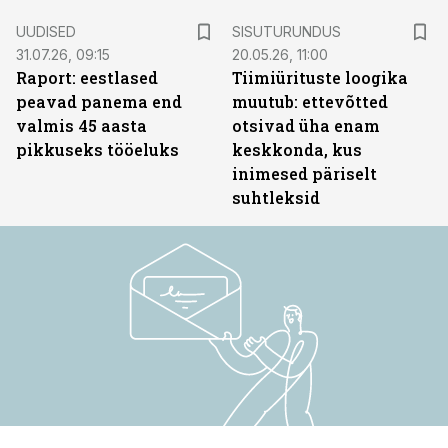
ST
UUDISED
SISUTURUNDUS
31.07.26, 09:15
20.05.26, 11:00
Raport: eestlased
Tiimiürituste loogika
peavad panema end
muutub: ettevõtted
valmis 45 aasta
otsivad üha enam
pikkuseks tööeluks
keskkonda, kus
inimesed päriselt
suhtleksid