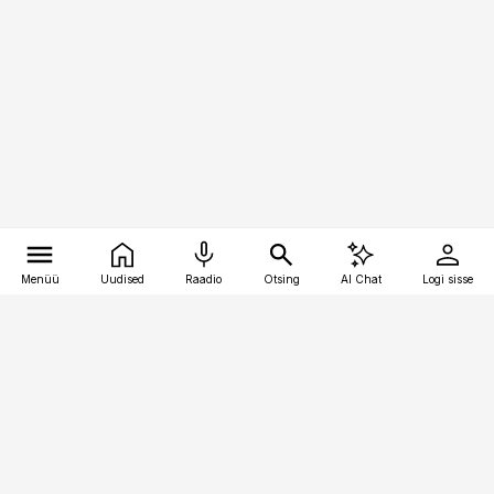
Menüü
Uudised
Raadio
Otsing
AI Chat
Logi sisse
Vana-Lõuna 39/1, 19094 Tallinn
(+372) 667 0111
personaliuudised@personaliuudised.ee