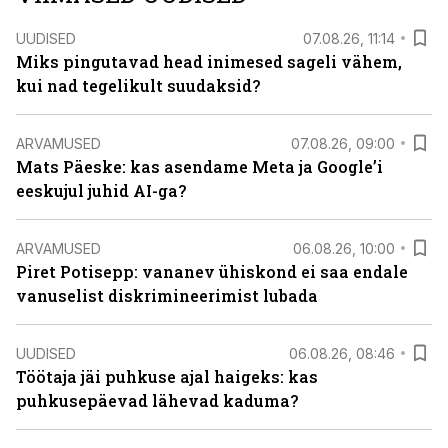
UUDISED
07.08.26, 11:14
Miks pingutavad head inimesed sageli vähem,
kui nad tegelikult suudaksid?
ARVAMUSED
07.08.26, 09:00
Mats Päeske: kas asendame Meta ja Google’i
eeskujul juhid AI-ga?
ARVAMUSED
06.08.26, 10:00
Piret Potisepp: vananev ühiskond ei saa endale
vanuselist diskrimineerimist lubada
UUDISED
06.08.26, 08:46
Töötaja jäi puhkuse ajal haigeks: kas
puhkusepäevad lähevad kaduma?