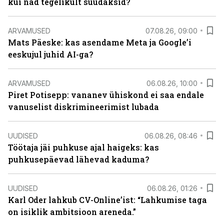
kui nad tegelikult suudaksid?
ARVAMUSED
07.08.26, 09:00
Mats Päeske: kas asendame Meta ja Google’i
eeskujul juhid AI-ga?
ARVAMUSED
06.08.26, 10:00
Piret Potisepp: vananev ühiskond ei saa endale
vanuselist diskrimineerimist lubada
UUDISED
06.08.26, 08:46
Töötaja jäi puhkuse ajal haigeks: kas
puhkusepäevad lähevad kaduma?
UUDISED
06.08.26, 01:26
Karl Oder lahkub CV-Online’ist: “Lahkumise taga
on isiklik ambitsioon areneda.”