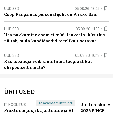
UUDISED
05.08.26, 13:45
Coop Panga uus personalijuht on Pirkko Saar
UUDISED
05.08.26, 11:55
Hea pakkumine enam ei müü: LinkedIni küsitlus
näitab, mida kandidaadid tegelikult ootavad
UUDISED
05.08.26, 10:18
Kas tööandja võib kinnitatud töögraafikut
ühepoolselt muuta?
ÜRITUSED
32 akadeemilist tundi
Juhtimiskonve
IT KOOLITUS
Praktiline projektijuhtimine ja AI
2026 PINGE