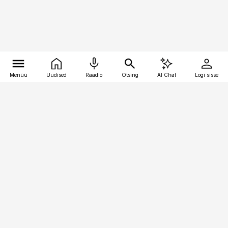
Menüü
Uudised
Raadio
Otsing
AI Chat
Logi sisse
Vana-Lõuna 39/1, 19094 Tallinn
(+372) 667 0111
personaliuudised@personaliuudised.ee
Telli
Reklaam
Firmast
Sisu kasutamisõigused
Ajakirjaniku