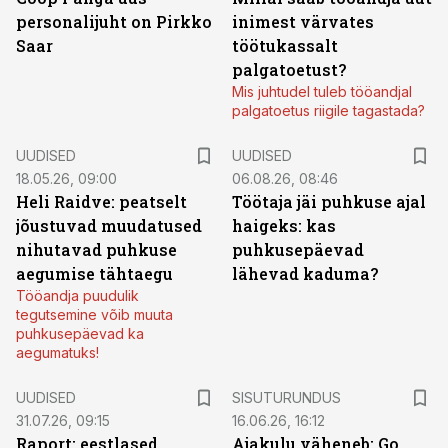
personalijuht on Pirkko
inimest värvates
Saar
töötukassalt
palgatoetust?
Mis juhtudel tuleb tööandjal
palgatoetus riigile tagastada?
UUDISED
UUDISED
18.05.26, 09:00
06.08.26, 08:46
Heli Raidve: peatselt
Töötaja jäi puhkuse ajal
jõustuvad muudatused
haigeks: kas
nihutavad puhkuse
puhkusepäevad
aegumise tähtaegu
lähevad kaduma?
Tööandja puudulik
tegutsemine võib muuta
puhkusepäevad ka
aegumatuks!
ST
UUDISED
SISUTURUNDUS
31.07.26, 09:15
16.06.26, 16:12
Raport: eestlased
Ajakulu väheneb: Go