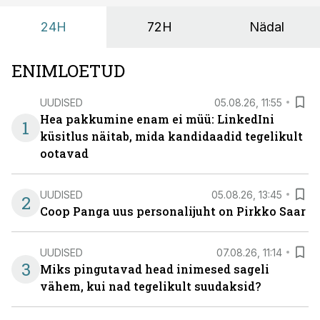
sisulisemaks koosolemiseks.
24H
72H
Nädal
ENIMLOETUD
UUDISED
05.08.26, 11:55
Hea pakkumine enam ei müü: LinkedIni
1
küsitlus näitab, mida kandidaadid tegelikult
ootavad
UUDISED
05.08.26, 13:45
2
Coop Panga uus personalijuht on Pirkko Saar
UUDISED
07.08.26, 11:14
3
Miks pingutavad head inimesed sageli
vähem, kui nad tegelikult suudaksid?