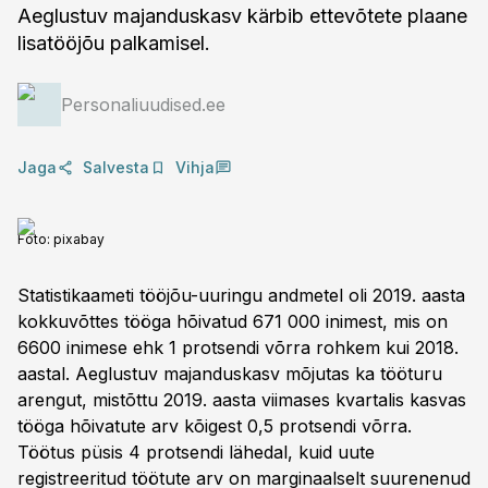
Aeglustuv majanduskasv kärbib ettevõtete plaane
lisatööjõu palkamisel.
Personaliuudised.ee
Jaga
Salvesta
Vihja
Foto:
pixabay
Statistikaameti tööjõu-uuringu andmetel oli 2019. aasta
kokkuvõttes tööga hõivatud 671 000 inimest, mis on
6600 inimese ehk 1 protsendi võrra rohkem kui 2018.
aastal. Aeglustuv majanduskasv mõjutas ka tööturu
arengut, mistõttu 2019. aasta viimases kvartalis kasvas
tööga hõivatute arv kõigest 0,5 protsendi võrra.
Töötus püsis 4 protsendi lähedal, kuid uute
registreeritud töötute arv on marginaalselt suurenenud