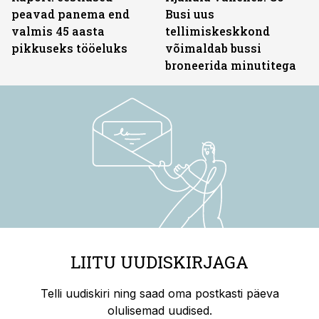
peavad panema end
Busi uus
valmis 45 aasta
tellimiskeskkond
pikkuseks tööeluks
võimaldab bussi
broneerida minutitega
LIITU UUDISKIRJAGA
Telli uudiskiri ning saad oma postkasti päeva
olulisemad uudised.