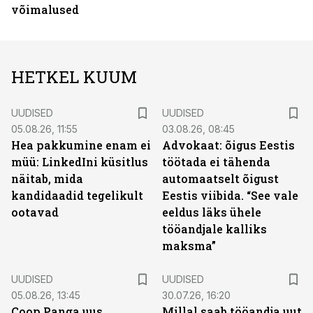
võimalused
HETKEL KUUM
UUDISED
UUDISED
05.08.26, 11:55
03.08.26, 08:45
Hea pakkumine enam ei
Advokaat: õigus Eestis
müü: LinkedIni küsitlus
töötada ei tähenda
näitab, mida
automaatselt õigust
kandidaadid tegelikult
Eestis viibida. “See vale
ootavad
eeldus läks ühele
tööandjale kalliks
maksma”
UUDISED
UUDISED
05.08.26, 13:45
30.07.26, 16:20
Coop Panga uus
Millal saab tööandja uut