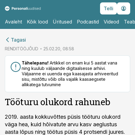
Telli
Avaleht
Kõik lood
Üritused
Podcastid
Videod
Teab
cebook
Tagasi
Twitter)
RENDITÖÖJÕUD
25.02.20, 08:58
kedIn
Tähelepanu!
Artikkel on enam kui 5 aastat vana
ning kuulub väljaande digitaalsesse arhiivi.
ail
Väljaanne ei uuenda ega kaasajasta arhiveeritud
sisu, mistõttu võib olla vajalik kaasaegsete
k
allikatega tutvumine
Tööturu olukord rahuneb
2019. aasta kokkuvõttes püsis tööturu olukord
väga hea, kuid hõivatute arvu kasv aeglustus
aasta lõpus ning töötus püsis 4 protsendi juures.