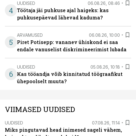
UUDISED
06.08.26, 08:46
4
Töötaja jäi puhkuse ajal haigeks: kas
puhkusepäevad lähevad kaduma?
ARVAMUSED
06.08.26, 10:00
5
Piret Potisepp: vananev ühiskond ei saa
endale vanuselist diskrimineerimist lubada
UUDISED
05.08.26, 10:18
6
Kas tööandja võib kinnitatud töögraafikut
ühepoolselt muuta?
VIIMASED UUDISED
UUDISED
07.08.26, 11:14
Miks pingutavad head inimesed sageli vähem,