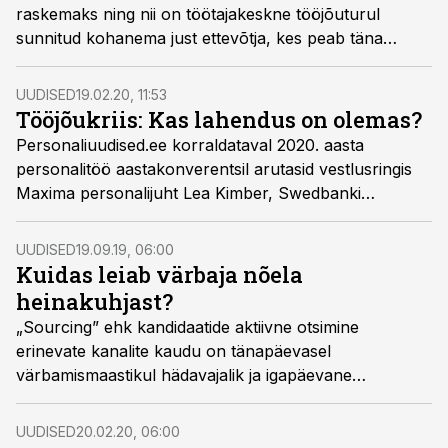
raskemaks ning nii on töötajakeskne tööjõuturul
sunnitud kohanema just ettevõtja, kes peab täna
värbama ka juba homseks, nenditi Äripäeva raadio
saates „Kasvukursil“.
UUDISED
19.02.20, 11:53
Tööjõukriis: Kas lahendus on olemas?
Personaliuudised.ee korraldataval 2020. aasta
personalitöö aastakonverentsil arutasid vestlusringis
Maxima personalijuht Lea Kimber, Swedbanki
personalidirektor Ülle Matt, HKScani personalidirektor
Relika Rohtoja ning Vanalinna Ehituse personalijuht
UUDISED
19.09.19, 06:00
Aet Urvast, mida teha, et tööjõukriisis ellu jääda.
Kuidas leiab värbaja nõela
Tööjõukriisi vestlusringi juhtis Sirli Spelman, IceFire
heinakuhjast?
personalijuht.
„Sourcing” ehk kandidaatide aktiivne otsimine
erinevate kanalite kaudu on tänapäevasel
värbamismaastikul hädavajalik ja igapäevane
töövahend sobivate töötajate leidmiseks. Kui varem
tähendas värbamine töökuulutuse ülespanemist,
UUDISED
20.02.20, 06:00
laekunud avalduste läbivaatamist, sobivate