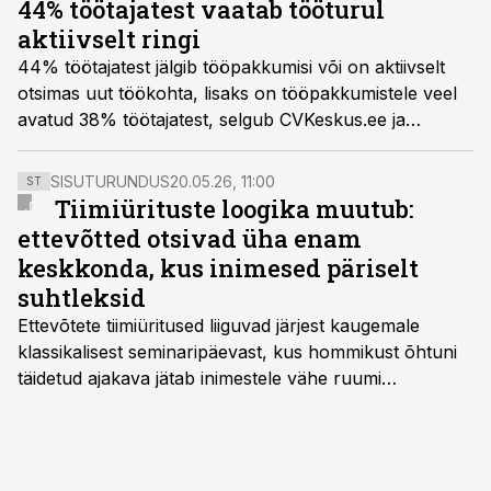
44% töötajatest vaatab tööturul
kandidaatidega intervjuude kokkuleppimist ja selle
aktiivselt ringi
pinnalt töötaja palkamist, siis olukorras, kus
44% töötajatest jälgib tööpakkumisi või on aktiivselt
töötajaskond on vähenenud ning ettevõtete vajadused
otsimas uut töökohta, lisaks on tööpakkumistele veel
kasvanud, sellisest lähenemisest tihti ei piisa.
avatud 38% töötajatest, selgub CVKeskus.ee ja
Palgainfo Agentuuri suurest tööturu-uuringust, milles
osales üle 10 000 töötaja ja tööotsija. Vähem kui
SISUTURUNDUS
20.05.26, 11:00
ST
viiendik (18%) Eesti töötajatest ei otsi ise aktiivselt tööd
Tiimiürituste loogika muutub:
ega ole ka tööpakkumistele avatud.
ettevõtted otsivad üha enam
keskkonda, kus inimesed päriselt
suhtleksid
Ettevõtete tiimiüritused liiguvad järjest kaugemale
klassikalisest seminaripäevast, kus hommikust õhtuni
täidetud ajakava jätab inimestele vähe ruumi
omavaheliseks suhtluseks. Saates “Lõunapaus”
räägitakse, miks otsivad ettevõtted üha enam paikasid,
kus keskkond ise aitaks inimesed töörežiimist välja
tuua ning looks võimaluse rahulikumaks ja