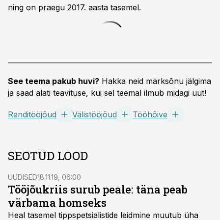
ning on praegu 2017. aasta tasemel.
See teema pakub huvi?
Hakka neid märksõnu jälgima
ja saad alati teavituse, kui sel teemal ilmub midagi uut!
Renditööjõud
Välistööjõud
Tööhõive
SEOTUD LOOD
UUDISED
18.11.19, 06:00
Tööjõukriis surub peale: täna peab
värbama homseks
Heal tasemel tippspetsialistide leidmine muutub üha