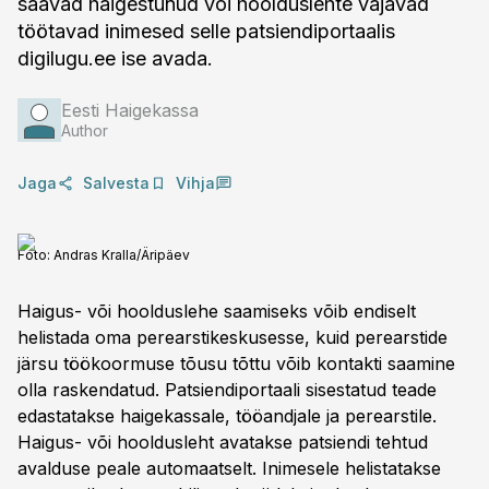
saavad haigestunud või hoolduslehte vajavad
töötavad inimesed selle patsiendiportaalis
digilugu.ee ise avada.
Eesti Haigekassa
Author
Jaga
Salvesta
Vihja
Foto:
Andras Kralla/Äripäev
Haigus- või hoolduslehe saamiseks võib endiselt
helistada oma perearstikeskusesse, kuid perearstide
järsu töökoormuse tõusu tõttu võib kontakti saamine
olla raskendatud. Patsiendiportaali sisestatud teade
edastatakse haigekassale, tööandjale ja perearstile.
Haigus- või hooldusleht avatakse patsiendi tehtud
avalduse peale automaatselt. Inimesele helistatakse