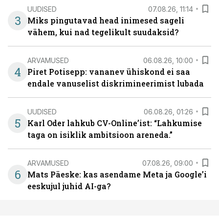
UUDISED
07.08.26, 11:14
3
Miks pingutavad head inimesed sageli
vähem, kui nad tegelikult suudaksid?
ARVAMUSED
06.08.26, 10:00
4
Piret Potisepp: vananev ühiskond ei saa
endale vanuselist diskrimineerimist lubada
UUDISED
06.08.26, 01:26
5
Karl Oder lahkub CV-Online’ist: “Lahkumise
taga on isiklik ambitsioon areneda.”
ARVAMUSED
07.08.26, 09:00
6
Mats Päeske: kas asendame Meta ja Google’i
eeskujul juhid AI-ga?