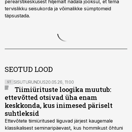
perearstikeskusest hiljemalt nädala jooksul, et tema
tervislikku seisukorda ja võimalikke sümptomeid
täpsustada.
SEOTUD LOOD
SISUTURUNDUS
20.05.26, 11:00
ST
Tiimiürituste loogika muutub:
ettevõtted otsivad üha enam
keskkonda, kus inimesed päriselt
suhtleksid
Ettevõtete tiimiüritused liiguvad järjest kaugemale
klassikalisest seminaripäevast, kus hommikust õhtuni