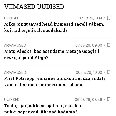
VIIMASED UUDISED
UUDISED
07.08.26, 11:14
Miks pingutavad head inimesed sageli vähem,
kui nad tegelikult suudaksid?
ARVAMUSED
07.08.26, 09:00
Mats Päeske: kas asendame Meta ja Google’i
eeskujul juhid AI-ga?
ARVAMUSED
06.08.26, 10:00
Piret Potisepp: vananev ühiskond ei saa endale
vanuselist diskrimineerimist lubada
UUDISED
06.08.26, 08:46
Töötaja jäi puhkuse ajal haigeks: kas
puhkusepäevad lähevad kaduma?