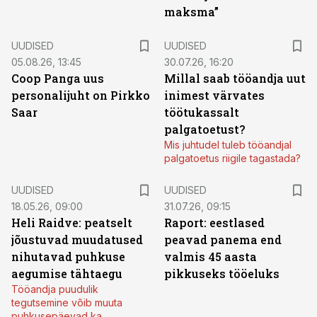
maksma”
UUDISED
UUDISED
05.08.26, 13:45
30.07.26, 16:20
Coop Panga uus
Millal saab tööandja uut
personalijuht on Pirkko
inimest värvates
Saar
töötukassalt
palgatoetust?
Mis juhtudel tuleb tööandjal
palgatoetus riigile tagastada?
UUDISED
UUDISED
18.05.26, 09:00
31.07.26, 09:15
Heli Raidve: peatselt
Raport: eestlased
jõustuvad muudatused
peavad panema end
nihutavad puhkuse
valmis 45 aasta
aegumise tähtaegu
pikkuseks tööeluks
Tööandja puudulik
tegutsemine võib muuta
puhkusepäevad ka