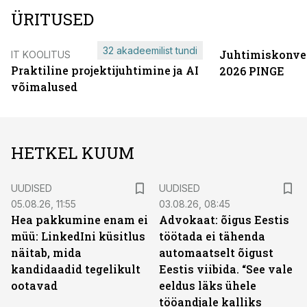
ÜRITUSED
32 akadeemilist tundi
Juhtimiskonve
IT KOOLITUS
Praktiline projektijuhtimine ja AI
2026 PINGE
võimalused
HETKEL KUUM
UUDISED
UUDISED
05.08.26, 11:55
03.08.26, 08:45
Hea pakkumine enam ei
Advokaat: õigus Eestis
müü: LinkedIni küsitlus
töötada ei tähenda
näitab, mida
automaatselt õigust
kandidaadid tegelikult
Eestis viibida. “See vale
ootavad
eeldus läks ühele
tööandjale kalliks