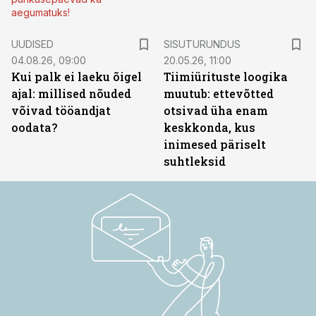
aegumatuks!
ST
UUDISED
SISUTURUNDUS
04.08.26, 09:00
20.05.26, 11:00
Kui palk ei laeku õigel
Tiimiürituste loogika
ajal: millised nõuded
muutub: ettevõtted
võivad tööandjat
otsivad üha enam
oodata?
keskkonda, kus
inimesed päriselt
suhtleksid