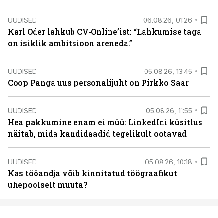
UUDISED
06.08.26, 01:26
Karl Oder lahkub CV-Online’ist: “Lahkumise taga
on isiklik ambitsioon areneda.”
UUDISED
05.08.26, 13:45
Coop Panga uus personalijuht on Pirkko Saar
UUDISED
05.08.26, 11:55
Hea pakkumine enam ei müü: LinkedIni küsitlus
näitab, mida kandidaadid tegelikult ootavad
UUDISED
05.08.26, 10:18
Kas tööandja võib kinnitatud töögraafikut
ühepoolselt muuta?