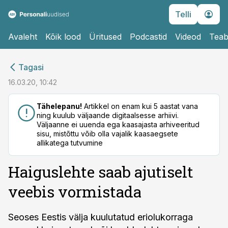
Telli
Avaleht
Kõik lood
Üritused
Podcastid
Videod
Teab
cebook
Tagasi
Twitter)
16.03.20, 10:42
kedIn
Tähelepanu!
Artikkel on enam kui 5 aastat vana
ning kuulub väljaande digitaalsesse arhiivi.
ail
Väljaanne ei uuenda ega kaasajasta arhiveeritud
sisu, mistõttu võib olla vajalik kaasaegsete
k
allikatega tutvumine
Haiguslehte saab ajutiselt
veebis vormistada
Seoses Eestis välja kuulutatud eriolukorraga