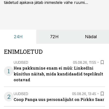
täidetud ajakava jätab inimestele vähe ruumi
omavaheliseks suhtluseks. Saates “Lõunapaus”
räägitakse, miks otsivad ettevõtted üha enam paikasid,
kus keskkond ise aitaks inimesed töörežiimist välja
tuua ning looks võimaluse rahulikumaks ja
sisulisemaks koosolemiseks.
24H
72H
Nädal
ENIMLOETUD
UUDISED
05.08.26, 11:55
Hea pakkumine enam ei müü: LinkedIni
1
küsitlus näitab, mida kandidaadid tegelikult
ootavad
UUDISED
05.08.26, 13:45
2
Coop Panga uus personalijuht on Pirkko Saar