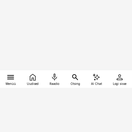
Menüü
Uudised
Raadio
Otsing
AI Chat
Logi sisse
Vana-Lõuna 39/1, 19094 Tallinn
(+372) 667 0111
personaliuudised@personaliuudised.ee