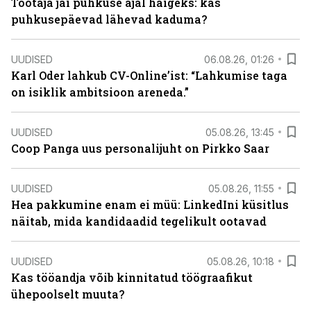
Töötaja jäi puhkuse ajal haigeks: kas
puhkusepäevad lähevad kaduma?
UUDISED
06.08.26, 01:26
Karl Oder lahkub CV-Online’ist: “Lahkumise taga
on isiklik ambitsioon areneda.”
UUDISED
05.08.26, 13:45
Coop Panga uus personalijuht on Pirkko Saar
UUDISED
05.08.26, 11:55
Hea pakkumine enam ei müü: LinkedIni küsitlus
näitab, mida kandidaadid tegelikult ootavad
UUDISED
05.08.26, 10:18
Kas tööandja võib kinnitatud töögraafikut
ühepoolselt muuta?