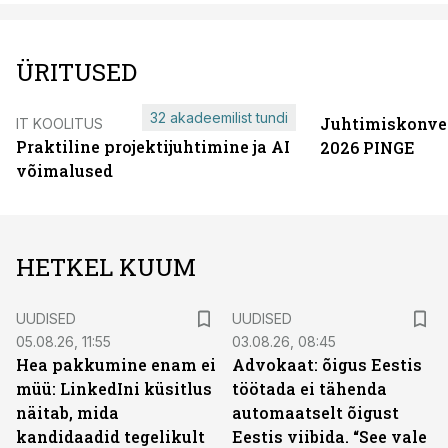
ÜRITUSED
32 akadeemilist tundi
Juhtimiskonve
IT KOOLITUS
Praktiline projektijuhtimine ja AI
2026 PINGE
võimalused
HETKEL KUUM
UUDISED
UUDISED
05.08.26, 11:55
03.08.26, 08:45
Hea pakkumine enam ei
Advokaat: õigus Eestis
müü: LinkedIni küsitlus
töötada ei tähenda
näitab, mida
automaatselt õigust
kandidaadid tegelikult
Eestis viibida. “See vale