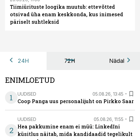
Tiimiürituste loogika muutub: ettevõtted
otsivad üha enam keskkonda, kus inimesed
päriselt suhtleksid
24H
72H
Nädal
ENIMLOETUD
UUDISED
05.08.26, 13:45
1
Coop Panga uus personalijuht on Pirkko Saar
UUDISED
05.08.26, 11:55
Hea pakkumine enam ei müü: LinkedIni
2
küsitlus näitab, mida kandidaadid tegelikult