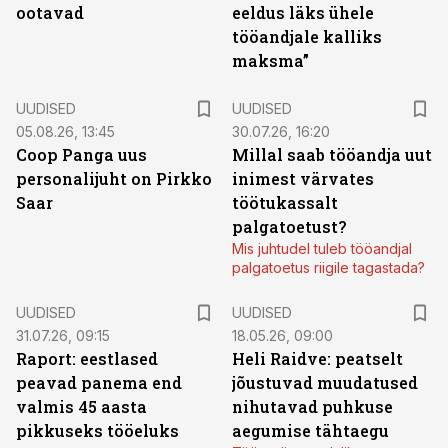
ootavad
eeldus läks ühele
tööandjale kalliks
maksma”
UUDISED
UUDISED
05.08.26, 13:45
30.07.26, 16:20
Coop Panga uus
Millal saab tööandja uut
personalijuht on Pirkko
inimest värvates
Saar
töötukassalt
palgatoetust?
Mis juhtudel tuleb tööandjal
palgatoetus riigile tagastada?
UUDISED
UUDISED
31.07.26, 09:15
18.05.26, 09:00
Raport: eestlased
Heli Raidve: peatselt
peavad panema end
jõustuvad muudatused
valmis 45 aasta
nihutavad puhkuse
pikkuseks tööeluks
aegumise tähtaegu