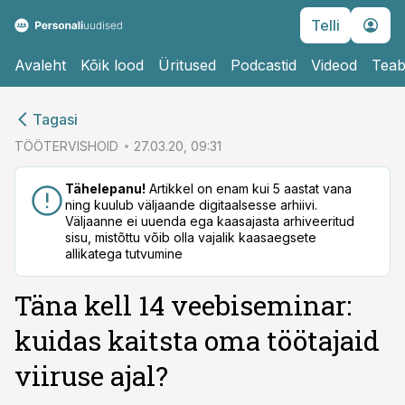
Telli
Avaleht
Kõik lood
Üritused
Podcastid
Videod
Teab
cebook
cebook
Tagasi
Twitter)
Twitter)
TÖÖTERVISHOID
27.03.20, 09:31
kedIn
kedIn
Tähelepanu!
Artikkel on enam kui 5 aastat vana
ning kuulub väljaande digitaalsesse arhiivi.
ail
ail
Väljaanne ei uuenda ega kaasajasta arhiveeritud
sisu, mistõttu võib olla vajalik kaasaegsete
k
k
allikatega tutvumine
Täna kell 14 veebiseminar:
kuidas kaitsta oma töötajaid
viiruse ajal?