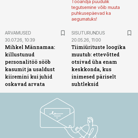
Tööandja puudulik
tegutsemine võib muuta
puhkusepäevad ka
aegumatuks!
ST
ARVAMUSED
SISUTURUNDUS
30.07.26, 10:39
20.05.26, 11:00
Mihkel Männamaa:
Tiimiürituste loogika
killustunud
muutub: ettevõtted
personalitöö sööb
otsivad üha enam
kasumit ja usaldust
keskkonda, kus
kiiremini kui juhid
inimesed päriselt
oskavad arvata
suhtleksid