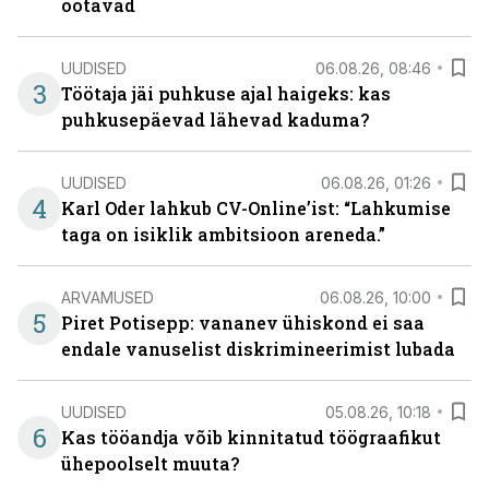
ootavad
UUDISED
06.08.26, 08:46
3
Töötaja jäi puhkuse ajal haigeks: kas
puhkusepäevad lähevad kaduma?
UUDISED
06.08.26, 01:26
4
Karl Oder lahkub CV-Online’ist: “Lahkumise
taga on isiklik ambitsioon areneda.”
ARVAMUSED
06.08.26, 10:00
5
Piret Potisepp: vananev ühiskond ei saa
endale vanuselist diskrimineerimist lubada
UUDISED
05.08.26, 10:18
6
Kas tööandja võib kinnitatud töögraafikut
ühepoolselt muuta?