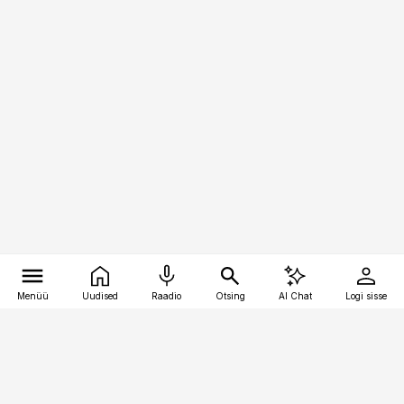
Menüü
Uudised
Raadio
Otsing
AI Chat
Logi sisse
Vana-Lõuna 39/1, 19094 Tallinn
(+372) 667 0111