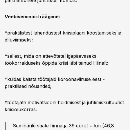
partnersuhete juht Ester Eomois.
Veebiseminaril räägime:
*praktilistest lahendustest kriisiplaani koostamiseks ja
elluviimiseks;
*sellest, mida on ettevõtetel igapäevaseks
töökorralduseks õppida kriisi läbi teinud Hiinalt;
*kuidas kaitsta töötajaid koroonaviiruse eest -
praktilised nõuanded;
*töötajate motivatsiooni hoidmisest ja juhtimiskultuurist
kriisiolukorras.
Seminarile saate hinnaga 39 eurot + km (46,8