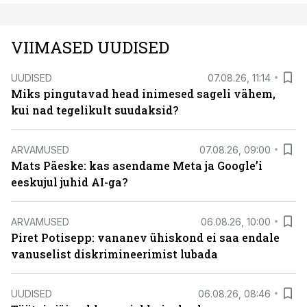
VIIMASED UUDISED
UUDISED
07.08.26, 11:14
Miks pingutavad head inimesed sageli vähem,
kui nad tegelikult suudaksid?
ARVAMUSED
07.08.26, 09:00
Mats Päeske: kas asendame Meta ja Google’i
eeskujul juhid AI-ga?
ARVAMUSED
06.08.26, 10:00
Piret Potisepp: vananev ühiskond ei saa endale
vanuselist diskrimineerimist lubada
UUDISED
06.08.26, 08:46