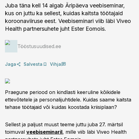
Juba täna kell 14 algab Äripäeva veebiseminar,
kus on juttu ka sellest, kuidas kaitsta töötajaid
koroonaviiruse eest. Veebiseminari viib läbi Viveo
Health partnersuhete juht Ester Eomois.
Tööstusuudised.ee
Jaga
Salvesta
Vihja
Praegune periood on kindlasti keeruline kõikidele
ettevõtetele ja personalijuhtidele. Kuidas saame kaitsta
tehase töötajaid või kuidas koostada kriisiplaan?
Sellest ja paljust muust teeme juttu juba 27. märtsil
toimuval
veebiseminaril
, mille viib läbi Viveo Health