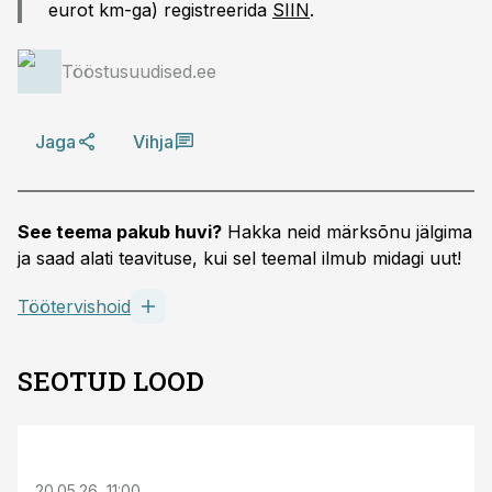
eurot km-ga) registreerida
SIIN
.
Tööstusuudised.ee
Jaga
Vihja
See teema pakub huvi?
Hakka neid märksõnu jälgima
ja saad alati teavituse, kui sel teemal ilmub midagi uut!
Töötervishoid
SEOTUD LOOD
ST
20.05.26, 11:00