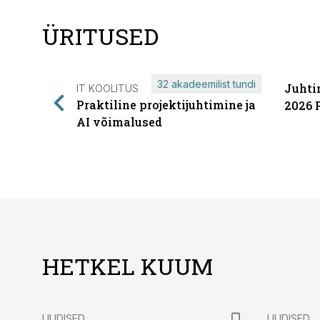
ÜRITUSED
32 akadeemilist tundi
Juhti
IT KOOLITUS
Praktiline projektijuhtimine ja
2026 
AI võimalused
HETKEL KUUM
UUDISED
UUDISED