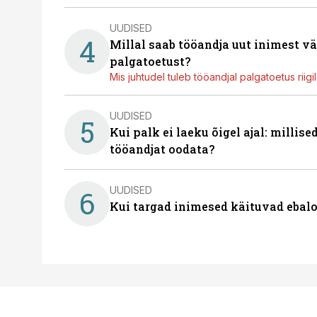
UUDISED
4
Millal saab tööandja uut inimest v
palgatoetust?
Mis juhtudel tuleb tööandjal palgatoetus riig
UUDISED
5
Kui palk ei laeku õigel ajal: millis
tööandjat oodata?
UUDISED
6
Kui targad inimesed käituvad ebalo