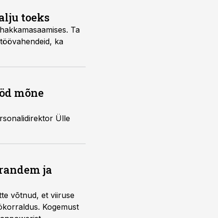
alju toeks
ga hakkamasaamises. Ta
u töövahendeid, ka
tööd mõne
sonalidirektor Ülle
Brandem ja
te võtnud, et viiruse
töökorraldus. Kogemust