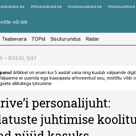
kaubandus.ee
ehitusuudised.ee
toostusuudised.ee
finantsuudised
Infopank
Radar
Teabevara
TOPid
Sisuturundus
Radar
S
31.03.20, 12:57
panu!
Artikkel on enam kui 5 aastat vana ning kuulub väljaande digi
. Väljaanne ei uuenda ega kaasajasta arhiveeritud sisu, mistõttu võib ol
sete allikatega tutvumine
rive’i personalijuht:
tuste juhtimise koolit
ad nüüd kasuks