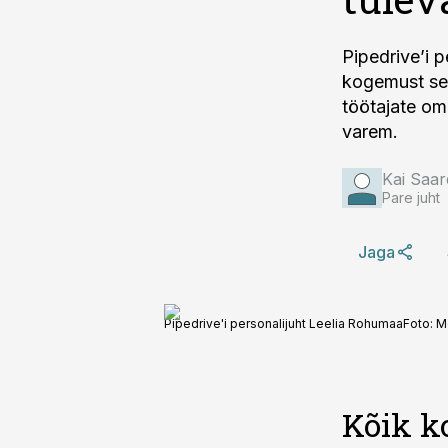
Pipedrive’i 
kogemust sell
töötajate om
varem.
Kai Saar
Pare juht
Jaga
Pipedrive'i personalijuht Leelia Rohumaa
Foto:
M
Kõik k