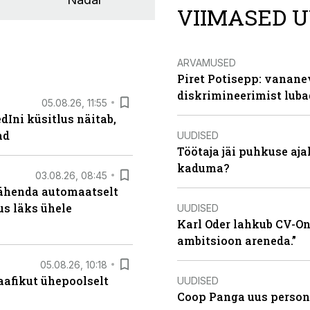
VIIMASED U
ARVAMUSED
Piret Potisepp: vanane
diskrimineerimist lub
05.08.26, 11:55
Ini küsitlus näitab,
ad
UUDISED
Töötaja jäi puhkuse aj
kaduma?
03.08.26, 08:45
tähenda automaatselt
dus läks ühele
UUDISED
Karl Oder lahkub CV-Onl
ambitsioon areneda.”
05.08.26, 10:18
aafikut ühepoolselt
UUDISED
Coop Panga uus persona