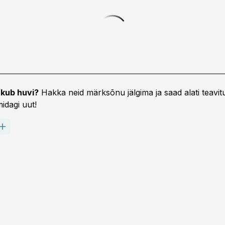
kub huvi?
Hakka neid märksõnu jälgima ja saad alati teavitu
idagi uut!