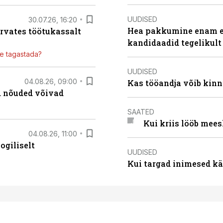
UUDISED
30.07.26, 16:20
Hea pakkumine enam ei
ärvates töötukassalt
kandidaadid tegelikult
ile tagastada?
UUDISED
04.08.26, 09:00
Kas tööandja võib kinn
ed nõuded võivad
SAATED
Kui kriis lööb mee
04.08.26, 11:00
ogiliselt
UUDISED
Kui targad inimesed kä