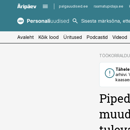
palgauudised.ee
raamatupidaja.ee
kaubandus.ee
imelineajalugu.ee
kinnisvarauudised.ee
imelineteadus.ee
Avaleht
Kõik lood
Üritused
Podcastid
Videod
cebook
TÖÖKORRALDU
Twitter)
Tähele
kedIn
arhiivi
kaasaeg
ail
Piped
k
muuda
tulev