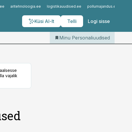
Iseteenindus
.ee
aritehnoloogia.ee
logistikauudised.ee
pollumajandus.ee
kinn
Telli Personaliuudised
Küsi AI-lt
Telli
Logi sisse
Minu Personaliuudised
taalsesse
la vajalik
used