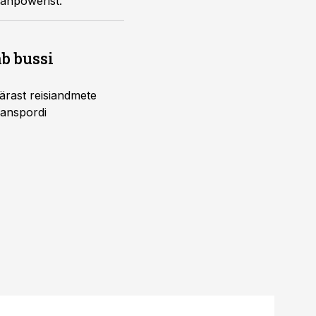
Manpowerist.
b bussi
pärast reisiandmete
ranspordi