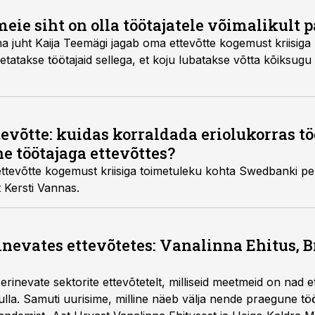
eie siht on olla töötajatele võimalikult p
na juht Kaija Teemägi jagab oma ettevõtte kogemust kriisi
etatakse töötajaid sellega, et koju lubatakse võtta kõiksug
tevõtte: kuidas korraldada eriolukorras 
e töötajaga ettevõttes?
tevõtte kogemust kriisiga toimetuleku kohta Swedbanki per
t Kersti Vannas.
inevates ettevõtetes: Vanalinna Ehitus, 
rinevate sektorite ettevõtetelt, milliseid meetmeid on nad et
e tulla. Samuti uurisime, milline näeb välja nende praegune 