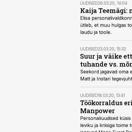
UUDISED
26.03.20, 14:04
Kaija Teemägi: m
Elisa personalivaldkon
ütleb, et muu hulgas to
laudu ja toole.
UUDISED
23.03.20, 15:32
Suur ja väike et
tuhande vs. mõn
Seekord jagavad oma et
Matt ja Instari tegevjuh
UUDISED
18.03.20, 13:41
Töökorraldus er
Manpower
Personaliuudised küsis e
leviku ja kriisiga toim