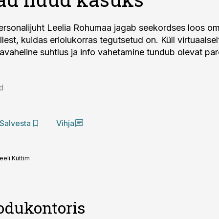
personalijuht Leelia Rohumaa jagab seekordses loos om
est, kuidas eriolukorras tegutsetud on. Küll virtuaalsel
avaheline suhtlus ja info vahetamine tundub olevat par
d
Salvesta
Vihja
eeli Küttim
odukontoris