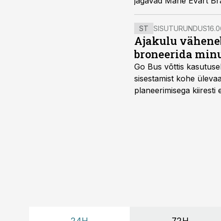
jagavad Marie Evart Br
ST
SISUTURUNDUS
16.0
Ajakulu väheneb
broneerida minu
Go Bus võttis kasutusel
sisestamist kohe ülevaa
planeerimisega kiiresti
24H
72H