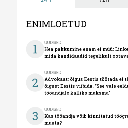
ENIMLOETUD
UUDISED
1
Hea pakkumine enam ei müü: Linked
mida kandidaadid tegelikult ootav
UUDISED
2
Advokaat: õigus Eestis töötada ei 
õigust Eestis viibida. “See vale eel
tööandjale kalliks maksma”
UUDISED
3
Kas tööandja võib kinnitatud töögr
muuta?