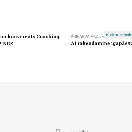
6 akadeemilis
miskonverents Coaching
ÄRIPÄEVA AKADEEMIA
AI rakendamine igapäev
PINGE
UUDISED