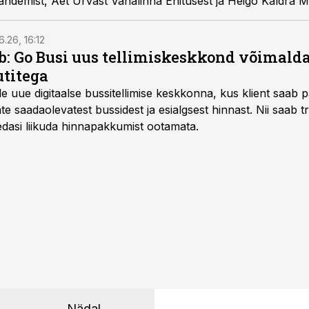
andemist, Aet Urvast Vanalinna Ehitusest ja Heigo Kaldra 
6.26, 16:12
: Go Busi uus tellimiskeskkond võimalda
titega
e uue digitaalse bussitellimise keskkonna, kus klient saab 
te saadaolevatest bussidest ja esialgsest hinnast. Nii saab t
 edasi liikuda hinnapakkumist ootamata.
Nädal