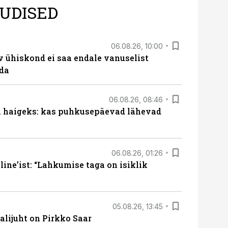
UDISED
06.08.26, 10:00
v ühiskond ei saa endale vanuselist
ada
06.08.26, 08:46
al haigeks: kas puhkusepäevad lähevad
06.08.26, 01:26
ine’ist: “Lahkumise taga on isiklik
05.08.26, 13:45
lijuht on Pirkko Saar