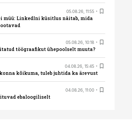
05.08.26, 11:55
 müü: LinkedIni küsitlus näitab, mida
 ootavad
05.08.26, 10:18
itatud töögraafikut ühepoolselt muuta?
04.08.26, 15:45
skonna kõikuma, tuleb juhtida ka ärevust
04.08.26, 11:00
ituvad ebaloogiliselt