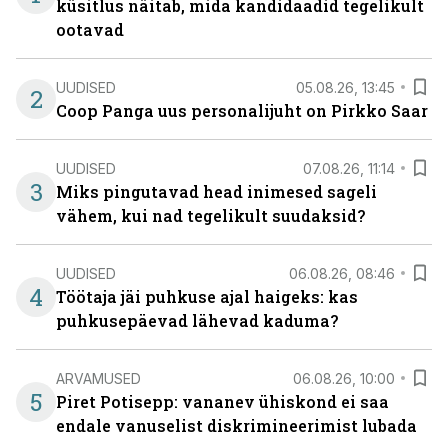
küsitlus näitab, mida kandidaadid tegelikult
ootavad
UUDISED
05.08.26, 13:45
2
Coop Panga uus personalijuht on Pirkko Saar
UUDISED
07.08.26, 11:14
3
Miks pingutavad head inimesed sageli
vähem, kui nad tegelikult suudaksid?
UUDISED
06.08.26, 08:46
4
Töötaja jäi puhkuse ajal haigeks: kas
puhkusepäevad lähevad kaduma?
ARVAMUSED
06.08.26, 10:00
5
Piret Potisepp: vananev ühiskond ei saa
endale vanuselist diskrimineerimist lubada