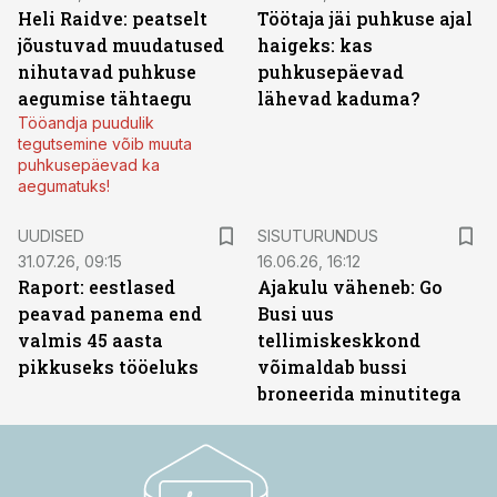
Heli Raidve: peatselt
Töötaja jäi puhkuse ajal
jõustuvad muudatused
haigeks: kas
nihutavad puhkuse
puhkusepäevad
aegumise tähtaegu
lähevad kaduma?
Tööandja puudulik
tegutsemine võib muuta
puhkusepäevad ka
aegumatuks!
ST
UUDISED
SISUTURUNDUS
31.07.26, 09:15
16.06.26, 16:12
Raport: eestlased
Ajakulu väheneb: Go
peavad panema end
Busi uus
valmis 45 aasta
tellimiskeskkond
pikkuseks tööeluks
võimaldab bussi
broneerida minutitega