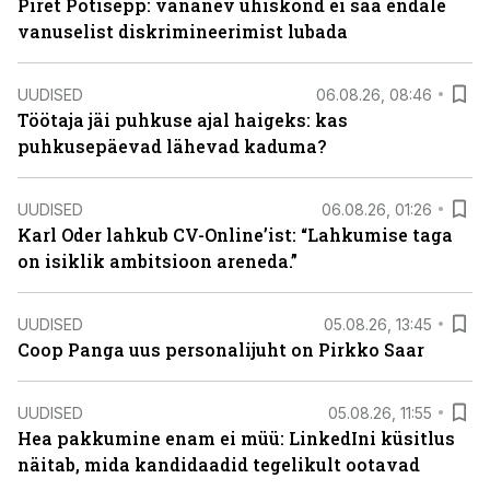
Piret Potisepp: vananev ühiskond ei saa endale
vanuselist diskrimineerimist lubada
UUDISED
06.08.26, 08:46
Töötaja jäi puhkuse ajal haigeks: kas
puhkusepäevad lähevad kaduma?
UUDISED
06.08.26, 01:26
Karl Oder lahkub CV-Online’ist: “Lahkumise taga
on isiklik ambitsioon areneda.”
UUDISED
05.08.26, 13:45
Coop Panga uus personalijuht on Pirkko Saar
UUDISED
05.08.26, 11:55
Hea pakkumine enam ei müü: LinkedIni küsitlus
näitab, mida kandidaadid tegelikult ootavad