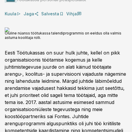
Kuula
Jaga
Salvesta
Vihja
Oluline nüanss töötukassa talendiprogrammis on eeldus olla valmis
astuma koolitaja rolli.
Eesti Töötukassas on suur hulk juhte, kellel on pikk
organisatsioonis töötamise kogemus ja kelle
juhtimistegevuse juurde on alati käinud töötajate
arengu-, koolitus- ja supervisiooni vajaduste nägemine
ning lahenduste leidmine. Märgid juhtide läbimõeldud
arendamise vajadusest hakkasid tekkima just seetõttu,
et juhi prioriteet olid sageli tema töötajaid, aga mitte
tema ise. 2017. aastal astusime esimesed sammud
organisatsiooniüleste tegevustega ning meie
koostööpartneriks sai Fontes. Juhtide
arenguprogrammi alguspunktiks oli juhi töö kriitiliste
kompetentside kaardistamine ning kompetentsimudeli