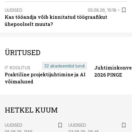
UUDISED
05.08.26, 10:18
Kas tööandja võib kinnitatud töögraafikut
ühepoolselt muuta?
ÜRITUSED
32 akadeemilist tundi
Juhtimiskonve
IT KOOLITUS
Praktiline projektijuhtimine ja AI
2026 PINGE
võimalused
HETKEL KUUM
UUDISED
UUDISED
05.08.26, 11:55
03.08.26, 08:45