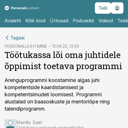
Telli
Avaleht
Kõik lood
Üritused
Podcastid
Videod
Teab
cebook
Tagasi
Twitter)
PERSONALIJUHTIMINE
13.06.22, 13:00
Töötukassa lõi oma juhtidele
kedIn
õppimist toetava programmi
ail
k
Arenguprogrammi koostamine algas juhi
kompetentside kaardistamisest ja
kompetentsimudeli loomisest. Programmi
alustalad on baasoskuste ja mentoriõpe ning
talendiprogramm.
Mariliis Saat
Töötukassa personali peaspetsialist