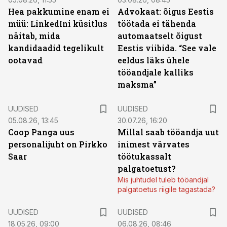
Hea pakkumine enam ei
Advokaat: õigus Eestis
müü: LinkedIni küsitlus
töötada ei tähenda
näitab, mida
automaatselt õigust
kandidaadid tegelikult
Eestis viibida. “See vale
ootavad
eeldus läks ühele
tööandjale kalliks
maksma”
UUDISED
UUDISED
05.08.26, 13:45
30.07.26, 16:20
Coop Panga uus
Millal saab tööandja uut
personalijuht on Pirkko
inimest värvates
Saar
töötukassalt
palgatoetust?
Mis juhtudel tuleb tööandjal
palgatoetus riigile tagastada?
UUDISED
UUDISED
18.05.26, 09:00
06.08.26, 08:46