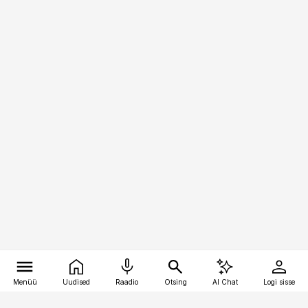
Menüü
Uudised
Raadio
Otsing
AI Chat
Logi sisse