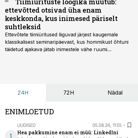
Tiimiürituste loogika muutub:
ettevõtted otsivad üha enam
keskkonda, kus inimesed päriselt
suhtleksid
Ettevõtete tiimiüritused liiguvad järjest kaugemale
klassikalisest seminaripäevast, kus hommikust õhtuni
täidetud ajakava jätab inimestele vähe ruumi
omavaheliseks suhtluseks. Saates “Lõunapaus”
räägitakse, miks otsivad ettevõtted üha enam paikasid,
kus keskkond ise aitaks inimesed töörežiimist välja
tuua ning looks võimaluse rahulikumaks ja
sisulisemaks koosolemiseks.
24H
72H
Nädal
ENIMLOETUD
UUDISED
05.08.26, 11:55
Hea pakkumine enam ei müü: LinkedIni
1