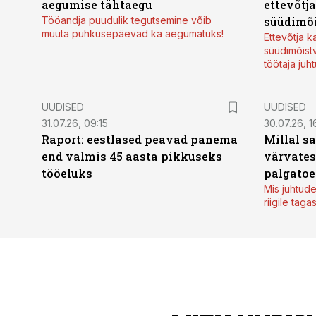
aegumise tähtaegu
ettevõtj
Tööandja puudulik tegutsemine võib
süüdimõ
muuta puhkusepäevad ka aegumatuks!
Ettevõtja 
süüdimõist
töötaja juh
UUDISED
UUDISED
31.07.26, 09:15
30.07.26, 1
Raport: eestlased peavad panema
Millal s
end valmis 45 aasta pikkuseks
värvates
tööeluks
palgatoe
Mis juhtude
riigile taga