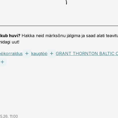
kub huvi?
Hakka neid märksõnu jälgima ja saad alati teavitu
idagi uut!
öökorraldus
kaugtöö
GRANT THORNTON BALTIC 
5.26, 11:00