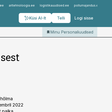
Iseteenindus
.ee
aritehnoloogia.ee
logistikauudised.ee
pollumajandus.ee
kinn
Telli Personaliuudised
Küsi AI-lt
Telli
Logi sisse
Minu Personaliuudised
sest
 hõlma
vembril 2022
t paika