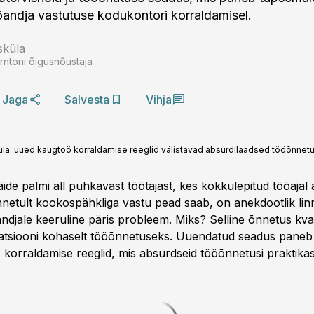
ööandja vastutuse kodukontori korraldamisel.
sküla
rntoni õigusnõustaja
Jaga
Salvesta
Vihja
küla: uued kaugtöö korraldamise reeglid välistavad absurdilaadsed tööõnnet
äide palmi all puhkavast töötajast, kes kokkulepitud tööajal
nnetult kookospähkliga vastu pead saab, on anekdootlik lin
ndjale keeruline päris probleem. Miks? Selline õnnetus kvalif
atsiooni kohaselt tööõnnetuseks. Uuendatud seadus paneb
 korraldamise reeglid, mis absurdseid tööõnnetusi praktikas