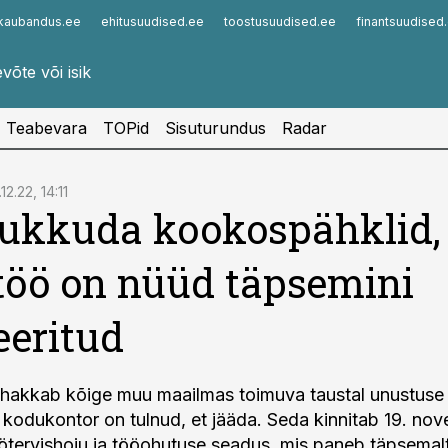
kaubandus.ee
ehitusuudised.ee
toostusuudised.ee
finantsuudised
Infopank
Radar
Teabevara
TOPid
Sisuturundus
Radar
.12.22, 14:11
ukkuda kookospähklid, 
öö on nüüd täpsemini
eeritud
hakkab kõige muu maailmas toimuva taustal unustuse
 kodukontor on tulnud, et jääda. Seda kinnitab 19. no
ötervishoiu ja tööohutuse seadus, mis paneb täpsemal