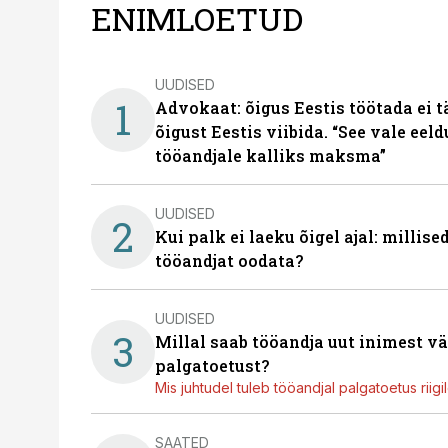
ENIMLOETUD
UUDISED
1
Advokaat: õigus Eestis töötada ei 
õigust Eestis viibida. “See vale eel
tööandjale kalliks maksma”
UUDISED
2
Kui palk ei laeku õigel ajal: millis
tööandjat oodata?
UUDISED
3
Millal saab tööandja uut inimest v
palgatoetust?
Mis juhtudel tuleb tööandjal palgatoetus riig
SAATED