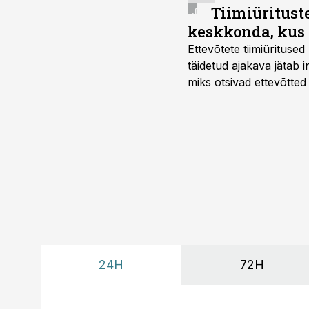
Tiimiüritust
keskkonda, kus 
Ettevõtete tiimiürituse
täidetud ajakava jätab
miks otsivad ettevõtted
looks võimaluse rahuli
24H
72H