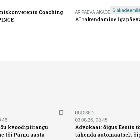
6 akadeemilis
miskonverents Coaching
ÄRIPÄEVA AKADEEMIA
AI rakendamine igapäev
PINGE
UUDISED
3:48
03.08.26, 08:45
jõu kvoodipiirangu
Advokaat: õigus Eestis t
e tõi Pärnu aasta
tähenda automaatselt õi