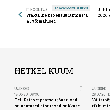
32 akadeemilist tundi
Juhti
IT KOOLITUS
Praktiline projektijuhtimine ja
2026 
AI võimalused
HETKEL KUUM
UUDISED
UUDISED
18.05.26, 09:00
29.07.26, 1
Heli Raidve: peatselt jõustuvad
Välistöö
muudatused nihutavad puhkuse
rikkumin