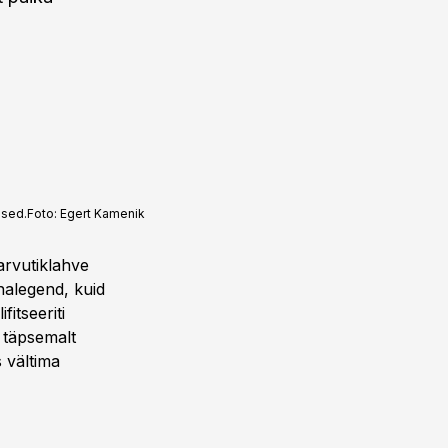
used.
Foto:
Egert Kamenik
 arvutiklahve
nalegend, kuid
itseeriti
 täpsemalt
 vältima