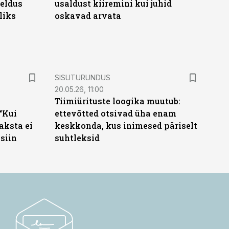
eeldus
usaldust kiiremini kui juhid
liks
oskavad arvata
ST
SISUTURUNDUS
20.05.26, 11:00
Tiimiürituste loogika muutub:
“Kui
ettevõtted otsivad üha enam
aksta ei
keskkonda, kus inimesed päriselt
siin
suhtleksid