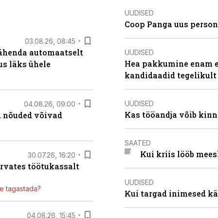
UUDISED
Coop Panga uus persona
03.08.26, 08:45
tähenda automaatselt
UUDISED
Hea pakkumine enam ei
dus läks ühele
kandidaadid tegelikult
UUDISED
04.08.26, 09:00
Kas tööandja võib kinn
ed nõuded võivad
SAATED
Kui kriis lööb mee
30.07.26, 16:20
ärvates töötukassalt
UUDISED
ile tagastada?
Kui targad inimesed kä
04.08.26, 15:45