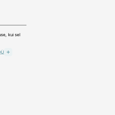
se, kui sel
OÜ