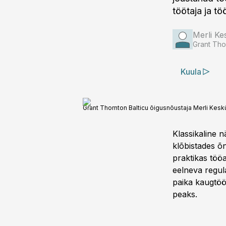
töötaja ja t
Merli Ke
Grant Tho
Kuula
Grant Thornton Balticu õigusnõustaja Merli Kes
Klassikaline n
klõbistades õ
praktikas tööa
eelneva regul
paika kaugtöö
peaks.