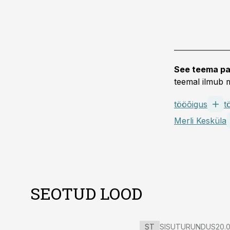
See teema pa
teemal ilmub m
tööõigus
t
Merli Kesküla
SEOTUD LOOD
ST
SISUTURUNDUS
20.0