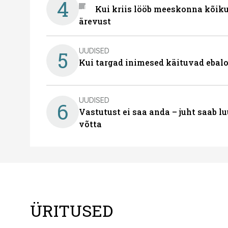
4
Kui kriis lööb meeskonna kõiku
ärevust
UUDISED
5
Kui targad inimesed käituvad ebalo
UUDISED
6
Vastutust ei saa anda – juht saab 
võtta
ÜRITUSED