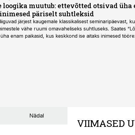
e loogika muutub: ettevõtted otsivad üh
inimesed päriselt suhtleksid
d liiguvad järjest kaugemale klassikalisest seminaripäevast,
 inimestele vähe ruumi omavaheliseks suhtluseks. Saates “L
 üha enam paikasid, kus keskkond ise aitaks inimesed töörež
kumaks ja sisulisemaks koosolemiseks.
Nädal
VIIMASED U