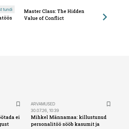
t tundi
Master Class: The Hidden
ÄRIPÄEVA 
atöös
Läbirääk
Value of Conflict
ARVAMUSED
30.07.26, 10:39
öötada ei
Mihkel Männamaa: killustunud
gust
personalitöö sööb kasumit ja