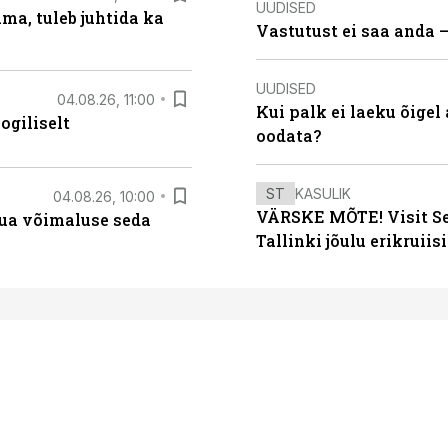
UUDISED
ma, tuleb juhtida ka
Vastutust ei saa anda 
UUDISED
04.08.26, 11:00
Kui palk ei laeku õigel
ogiliselt
oodata?
ST
KASULIK
04.08.26, 10:00
VÄRSKE MÕTE! Visit Sea
luua võimaluse seda
Tallinki jõulu erikruiisi