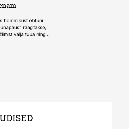
a enam
 kus hommikust õhtuni
õunapaus” räägitakse,
iimist välja tuua ning
UDISED