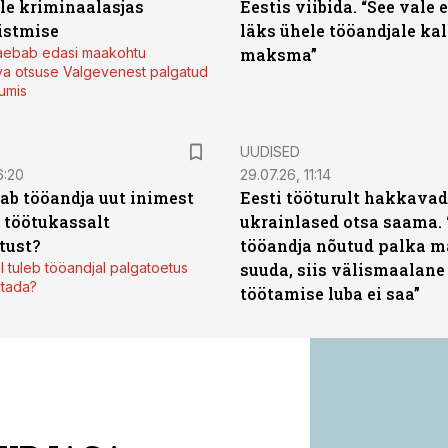
ale kriminaalasjas
Eestis viibida. “See vale 
istmise
läks ühele tööandjale kal
kaebab edasi maakohtu
maksma”
va otsuse Valgevenest palgatud
tumis
UUDISED
6:20
29.07.26, 11:14
aab tööandja uut inimest
Eesti tööturult hakkavad
 töötukassalt
ukrainlased otsa saama. 
tust?
tööandja nõutud palka m
l tuleb tööandjal palgatoetus
suuda, siis välismaalane 
stada?
töötamise luba ei saa”