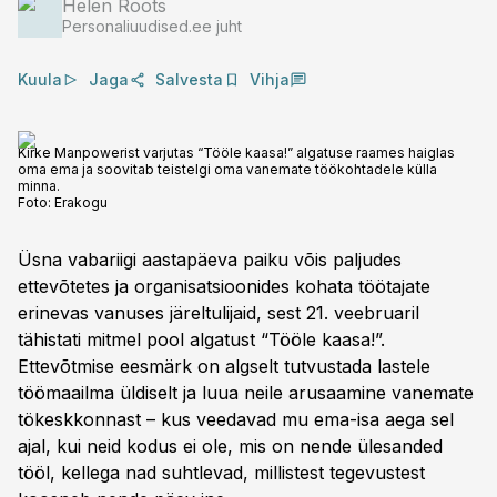
Helen Roots
Personaliuudised.ee juht
Kuula
Jaga
Salvesta
Vihja
Kirke Manpowerist varjutas “Tööle kaasa!” algatuse raames haiglas
oma ema ja soovitab teistelgi oma vanemate töökohtadele külla
minna.
Foto:
Erakogu
Üsna vabariigi aastapäeva paiku võis paljudes
ettevõtetes ja organisatsioonides kohata töötajate
erinevas vanuses järeltulijaid, sest 21. veebruaril
tähistati mitmel pool algatust “Tööle kaasa!”.
Ettevõtmise eesmärk on algselt tutvustada lastele
töömaailma üldiselt ja luua neile arusaamine vanemate
tökeskkonnast – kus veedavad mu ema-isa aega sel
ajal, kui neid kodus ei ole, mis on nende ülesanded
tööl, kellega nad suhtlevad, millistest tegevustest