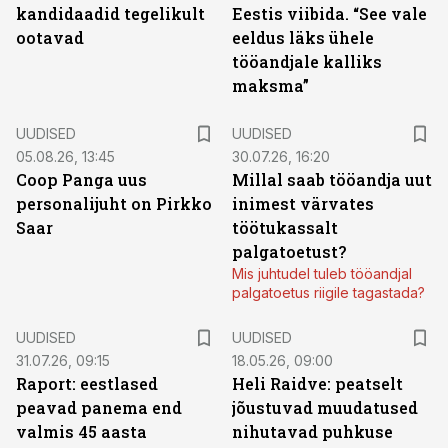
kandidaadid tegelikult
Eestis viibida. “See vale
ootavad
eeldus läks ühele
tööandjale kalliks
maksma”
UUDISED
UUDISED
05.08.26, 13:45
30.07.26, 16:20
Coop Panga uus
Millal saab tööandja uut
personalijuht on Pirkko
inimest värvates
Saar
töötukassalt
palgatoetust?
Mis juhtudel tuleb tööandjal
palgatoetus riigile tagastada?
UUDISED
UUDISED
31.07.26, 09:15
18.05.26, 09:00
Raport: eestlased
Heli Raidve: peatselt
peavad panema end
jõustuvad muudatused
valmis 45 aasta
nihutavad puhkuse