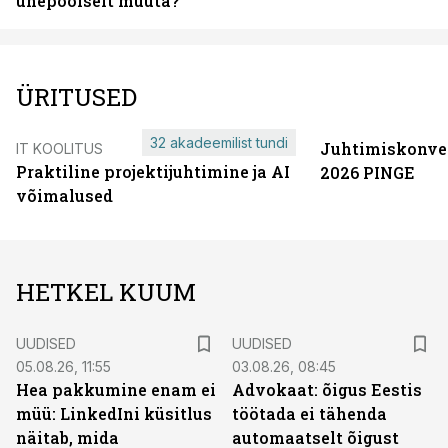
ühepoolselt muuta?
ÜRITUSED
32 akadeemilist tundi
Juhtimiskonve
IT KOOLITUS
Praktiline projektijuhtimine ja AI
2026 PINGE
võimalused
HETKEL KUUM
UUDISED
UUDISED
05.08.26, 11:55
03.08.26, 08:45
Hea pakkumine enam ei
Advokaat: õigus Eestis
müü: LinkedIni küsitlus
töötada ei tähenda
näitab, mida
automaatselt õigust