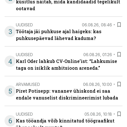
küsitlus näitab, mida kandidaadid tegelikult
ootavad
UUDISED
06.08.26, 08:46
3
Töötaja jäi puhkuse ajal haigeks: kas
puhkusepäevad lähevad kaduma?
UUDISED
06.08.26, 01:26
4
Karl Oder lahkub CV-Online’ist: “Lahkumise
taga on isiklik ambitsioon areneda.”
ARVAMUSED
06.08.26, 10:00
5
Piret Potisepp: vananev ühiskond ei saa
endale vanuselist diskrimineerimist lubada
UUDISED
05.08.26, 10:18
6
Kas tööandja võib kinnitatud töögraafikut