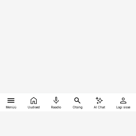
Menüü
Uudised
Raadio
Otsing
AI Chat
Logi sisse
Vana-Lõuna 39/1, 19094 Tallinn