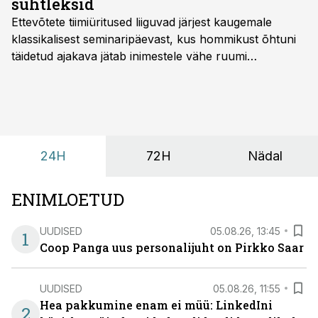
suhtleksid
Ettevõtete tiimiüritused liiguvad järjest kaugemale
klassikalisest seminaripäevast, kus hommikust õhtuni
täidetud ajakava jätab inimestele vähe ruumi
omavaheliseks suhtluseks. Saates “Lõunapaus”
räägitakse, miks otsivad ettevõtted üha enam paikasid,
kus keskkond ise aitaks inimesed töörežiimist välja
tuua ning looks võimaluse rahulikumaks ja
sisulisemaks koosolemiseks.
24H
72H
Nädal
ENIMLOETUD
UUDISED
05.08.26, 13:45
1
Coop Panga uus personalijuht on Pirkko Saar
UUDISED
05.08.26, 11:55
Hea pakkumine enam ei müü: LinkedIni
2