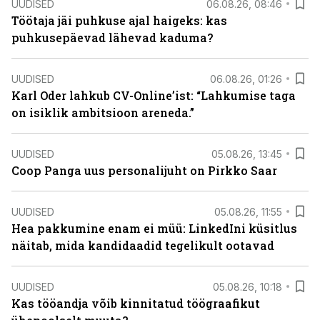
UUDISED
06.08.26, 08:46
Töötaja jäi puhkuse ajal haigeks: kas
puhkusepäevad lähevad kaduma?
UUDISED
06.08.26, 01:26
Karl Oder lahkub CV-Online’ist: “Lahkumise taga
on isiklik ambitsioon areneda.”
UUDISED
05.08.26, 13:45
Coop Panga uus personalijuht on Pirkko Saar
UUDISED
05.08.26, 11:55
Hea pakkumine enam ei müü: LinkedIni küsitlus
näitab, mida kandidaadid tegelikult ootavad
UUDISED
05.08.26, 10:18
Kas tööandja võib kinnitatud töögraafikut