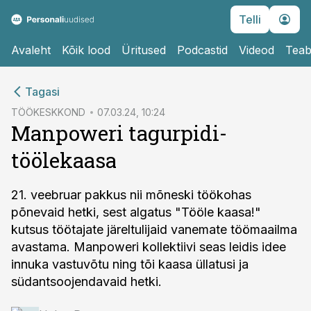
Telli
Avaleht
Kõik lood
Üritused
Podcastid
Videod
Teab
cebook
Tagasi
Twitter)
TÖÖKESKKOND
07.03.24, 10:24
Manpoweri tagurpidi-
kedIn
töölekaasa
ail
k
21. veebruar pakkus nii mõneski töökohas
põnevaid hetki, sest algatus "Tööle kaasa!"
kutsus töötajate järeltulijaid vanemate töömaailma
avastama. Manpoweri kollektiivi seas leidis idee
innuka vastuvõtu ning tõi kaasa üllatusi ja
südantsoojendavaid hetki.