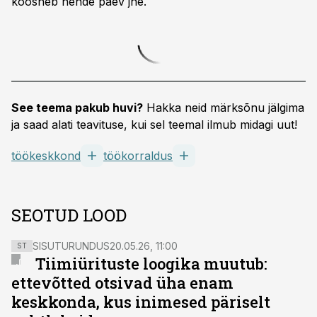
koosneb nende päev jne.
See teema pakub huvi?
Hakka neid märksõnu jälgima
ja saad alati teavituse, kui sel teemal ilmub midagi uut!
töökeskkond
töökorraldus
SEOTUD LOOD
SISUTURUNDUS
20.05.26, 11:00
ST
Tiimiürituste loogika muutub:
ettevõtted otsivad üha enam
keskkonda, kus inimesed päriselt