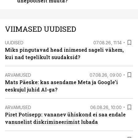
ühepoolselt muuta?
VIIMASED UUDISED
UUDISED
07.08.26, 11:14
Miks pingutavad head inimesed sageli vähem,
kui nad tegelikult suudaksid?
ARVAMUSED
07.08.26, 09:00
Mats Päeske: kas asendame Meta ja Google’i
eeskujul juhid AI-ga?
ARVAMUSED
06.08.26, 10:00
Piret Potisepp: vananev ühiskond ei saa endale
vanuselist diskrimineerimist lubada