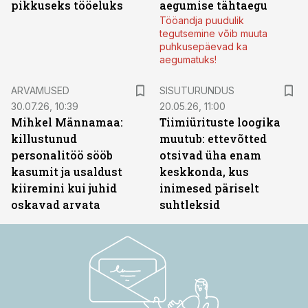
pikkuseks tööeluks
aegumise tähtaegu
Tööandja puudulik
tegutsemine võib muuta
puhkusepäevad ka
aegumatuks!
ST
ARVAMUSED
SISUTURUNDUS
30.07.26, 10:39
20.05.26, 11:00
Mihkel Männamaa:
Tiimiürituste loogika
killustunud
muutub: ettevõtted
personalitöö sööb
otsivad üha enam
kasumit ja usaldust
keskkonda, kus
kiiremini kui juhid
inimesed päriselt
oskavad arvata
suhtleksid