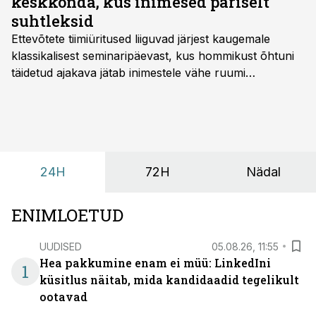
keskkonda, kus inimesed päriselt
suhtleksid
Ettevõtete tiimiüritused liiguvad järjest kaugemale
klassikalisest seminaripäevast, kus hommikust õhtuni
täidetud ajakava jätab inimestele vähe ruumi
omavaheliseks suhtluseks. Saates “Lõunapaus”
räägitakse, miks otsivad ettevõtted üha enam paikasid,
kus keskkond ise aitaks inimesed töörežiimist välja
tuua ning looks võimaluse rahulikumaks ja
sisulisemaks koosolemiseks.
24H
72H
Nädal
ENIMLOETUD
UUDISED
05.08.26, 11:55
Hea pakkumine enam ei müü: LinkedIni
1
küsitlus näitab, mida kandidaadid tegelikult
ootavad