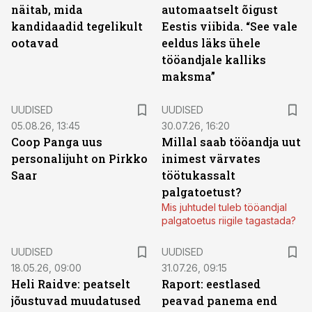
näitab, mida
automaatselt õigust
kandidaadid tegelikult
Eestis viibida. “See vale
ootavad
eeldus läks ühele
tööandjale kalliks
maksma”
UUDISED
UUDISED
05.08.26, 13:45
30.07.26, 16:20
Coop Panga uus
Millal saab tööandja uut
personalijuht on Pirkko
inimest värvates
Saar
töötukassalt
palgatoetust?
Mis juhtudel tuleb tööandjal
palgatoetus riigile tagastada?
UUDISED
UUDISED
18.05.26, 09:00
31.07.26, 09:15
Heli Raidve: peatselt
Raport: eestlased
jõustuvad muudatused
peavad panema end