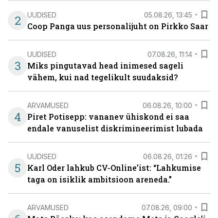
UUDISED
05.08.26, 13:45
2
Coop Panga uus personalijuht on Pirkko Saar
UUDISED
07.08.26, 11:14
3
Miks pingutavad head inimesed sageli
vähem, kui nad tegelikult suudaksid?
ARVAMUSED
06.08.26, 10:00
4
Piret Potisepp: vananev ühiskond ei saa
endale vanuselist diskrimineerimist lubada
UUDISED
06.08.26, 01:26
5
Karl Oder lahkub CV-Online’ist: “Lahkumise
taga on isiklik ambitsioon areneda.”
ARVAMUSED
07.08.26, 09:00