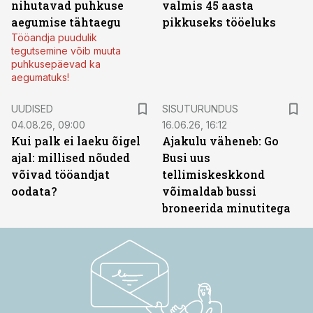
nihutavad puhkuse
valmis 45 aasta
aegumise tähtaegu
pikkuseks tööeluks
Tööandja puudulik
tegutsemine võib muuta
puhkusepäevad ka
aegumatuks!
ST
UUDISED
SISUTURUNDUS
04.08.26, 09:00
16.06.26, 16:12
Kui palk ei laeku õigel
Ajakulu väheneb: Go
ajal: millised nõuded
Busi uus
võivad tööandjat
tellimiskeskkond
oodata?
võimaldab bussi
broneerida minutitega