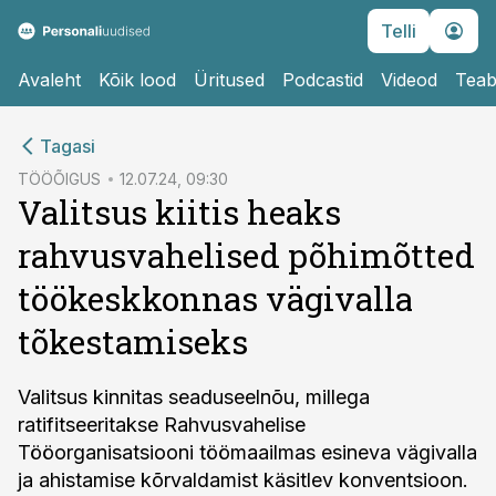
Telli
Avaleht
Kõik lood
Üritused
Podcastid
Videod
Teab
cebook
Tagasi
Twitter)
TÖÖÕIGUS
12.07.24, 09:30
Valitsus kiitis heaks
kedIn
rahvusvahelised põhimõtted
ail
töökeskkonnas vägivalla
k
tõkestamiseks
Valitsus kinnitas seaduseelnõu, millega
ratifitseeritakse Rahvusvahelise
Tööorganisatsiooni töömaailmas esineva vägivalla
ja ahistamise kõrvaldamist käsitlev konventsioon.