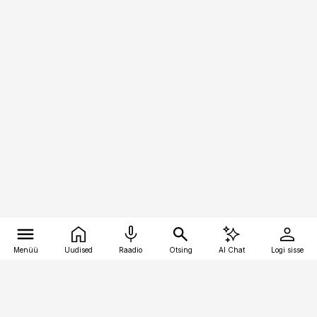
Menüü
Uudised
Raadio
Otsing
AI Chat
Logi sisse
Vana-Lõuna 39/1, 19094 Tallinn