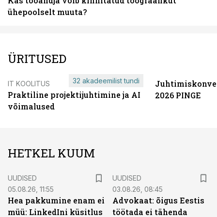
Kas tööandja võib kinnitatud töögraafikut
ühepoolselt muuta?
ÜRITUSED
32 akadeemilist tundi
Juhtimiskonve
IT KOOLITUS
Praktiline projektijuhtimine ja AI
2026 PINGE
võimalused
HETKEL KUUM
UUDISED
UUDISED
05.08.26, 11:55
03.08.26, 08:45
Hea pakkumine enam ei
Advokaat: õigus Eestis
müü: LinkedIni küsitlus
töötada ei tähenda