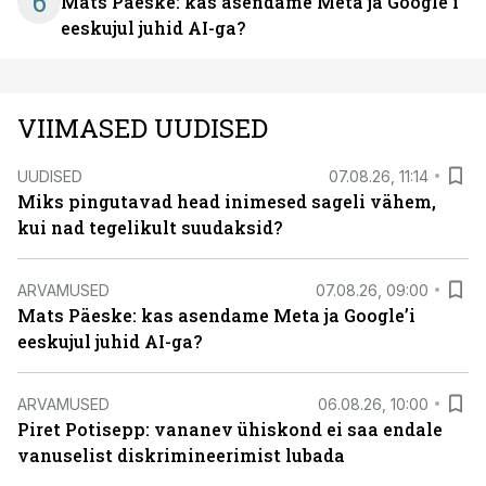
6
Mats Päeske: kas asendame Meta ja Google’i
eeskujul juhid AI-ga?
VIIMASED UUDISED
UUDISED
07.08.26, 11:14
Miks pingutavad head inimesed sageli vähem,
kui nad tegelikult suudaksid?
ARVAMUSED
07.08.26, 09:00
Mats Päeske: kas asendame Meta ja Google’i
eeskujul juhid AI-ga?
ARVAMUSED
06.08.26, 10:00
Piret Potisepp: vananev ühiskond ei saa endale
vanuselist diskrimineerimist lubada