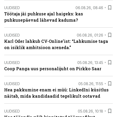
UUDISED
06.08.26, 08:46
Töötaja jäi puhkuse ajal haigeks: kas
puhkusepäevad lähevad kaduma?
UUDISED
06.08.26, 01:26
Karl Oder lahkub CV-Online’ist: “Lahkumise taga
on isiklik ambitsioon areneda.”
UUDISED
05.08.26, 13:45
Coop Panga uus personalijuht on Pirkko Saar
UUDISED
05.08.26, 11:55
Hea pakkumine enam ei müü: LinkedIni küsitlus
näitab, mida kandidaadid tegelikult ootavad
UUDISED
05.08.26, 10:18