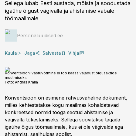
Sellega lubab Eesti austada, mõista ja soodustada
igaühe õigust vägivalla ja ahistamise vabale
töömaailmale.
Personaliuudised.ee
Kuula
Jaga
Salvesta
Vihja
Konventsiooni vastuvõtmine ei too kaasa vajadust õigusaktide
muutmiseks.
Foto:
Andras Kralla
Konventsioon on esimene rahvusvaheline dokument,
milles kehtestatakse kogu maailmas kohaldatavad
konkreetsed normid tööga seotud ahistamise ja
vägivalla tõkestamiseks. Sellega soovitakse tagada
igaühe õigus töömaailmale, kus ei ole vägivalda ega
ahistamist, sealhulgas soolist.