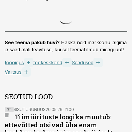
See teema pakub huvi?
Hakka neid märksõnu jälgima
ja saad alati teavituse, kui sel teemal ilmub midagi uut!
tööõigus
töökeskkond
Seadused
Valitsus
SEOTUD LOOD
SISUTURUNDUS
20.05.26, 11:00
ST
Tiimiürituste loogika muutub:
ettevõtted otsivad üha enam