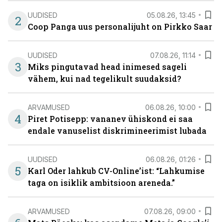
UUDISED
05.08.26, 13:45
2
Coop Panga uus personalijuht on Pirkko Saar
UUDISED
07.08.26, 11:14
3
Miks pingutavad head inimesed sageli
vähem, kui nad tegelikult suudaksid?
ARVAMUSED
06.08.26, 10:00
4
Piret Potisepp: vananev ühiskond ei saa
endale vanuselist diskrimineerimist lubada
UUDISED
06.08.26, 01:26
5
Karl Oder lahkub CV-Online’ist: “Lahkumise
taga on isiklik ambitsioon areneda.”
ARVAMUSED
07.08.26, 09:00