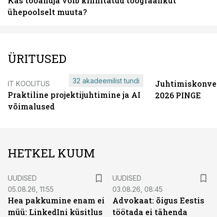
Kas tööandja võib kinnitatud töögraafikut
ühepoolselt muuta?
ÜRITUSED
32 akadeemilist tundi
Juhtimiskonve
IT KOOLITUS
Praktiline projektijuhtimine ja AI
2026 PINGE
võimalused
HETKEL KUUM
UUDISED
UUDISED
05.08.26, 11:55
03.08.26, 08:45
Hea pakkumine enam ei
Advokaat: õigus Eestis
müü: LinkedIni küsitlus
töötada ei tähenda