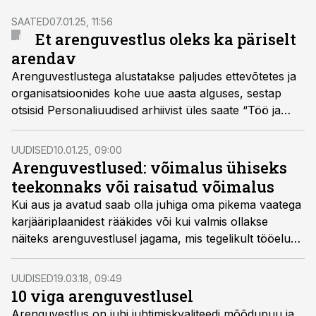
SAATED
07.01.25, 11:56
Et arenguvestlus oleks ka päriselt
arendav
Arenguvestlustega alustatakse paljudes ettevõtetes ja
organisatsioonides kohe uue aasta alguses, sestap
otsisid Personaliuudised arhiivist üles saate “Töö ja
palk” salvestise, et enne vestluste perioodi meenutada,
mis on nende tegelik eesmärk ja kuidas need
UUDISED
10.01.25, 09:00
maksimaalselt tööle panna.
Arenguvestlused: võimalus ühiseks
teekonnaks või raisatud võimalus
Kui aus ja avatud saab olla juhiga oma pikema vaatega
karjääriplaanidest rääkides või kui valmis ollakse
näiteks arenguvestlusel jagama, mis tegelikult tööelus
pingeid või rahulolematust põhjustab? Kuidas neid
teemasid arutada, kui ehk inimesel endalgi pole päris
UUDISED
19.03.18, 09:49
selge, mis seda sisemist kripeldust tekitab või kus
10 viga arenguvestlusel
suunas edasi areneda sooviks?
Arenguvestlus on juhi juhtimiskvaliteedi mõõdupuu ja