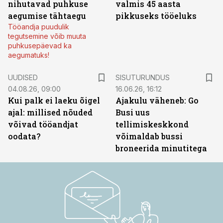
nihutavad puhkuse
valmis 45 aasta
aegumise tähtaegu
pikkuseks tööeluks
Tööandja puudulik
tegutsemine võib muuta
puhkusepäevad ka
aegumatuks!
ST
UUDISED
SISUTURUNDUS
04.08.26, 09:00
16.06.26, 16:12
Kui palk ei laeku õigel
Ajakulu väheneb: Go
ajal: millised nõuded
Busi uus
võivad tööandjat
tellimiskeskkond
oodata?
võimaldab bussi
broneerida minutitega