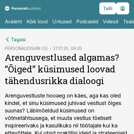
Telli
Avaleht
Kõik lood
Üritused
Podcastid
Videod
Teab
cebook
Tagasi
Twitter)
PERSONALIDISAIN OÜ
27.01.25, 08:45
Arenguvestlused algamas?
kedIn
“Õiged” küsimused loovad
ail
tähendusrikka dialoogi
k
Arenguvestluste hooaeg on käes, aga kas oled
kindel, et sinu küsimused juhivad vestlust õiges
suunas? Läbimõeldud küsimused on
võtmetähtsusega, et muuta vestlus tõeliselt
inspireerivaks ja kasulikuks nii töötajale kui ka
ettevõttele. Kui otsid praktilisi ideid ja strateegiaid,