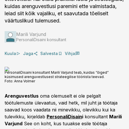
kuidas arenguvestlusi paremini ette valmistada,
leiad siit kõik vajaliku, et saavutada tõeliselt
väärtuslikud tulemused.
Marili Varjund
PersonaliDisaini konsultant
Kuula
Jaga
Salvesta
Vihja
PersonaliDisaini konsultant Marili Varjund teab, kuidas “õiged”
küsimused arenguvestlusest strateegilise tööriista teevad.
Foto:
Anna Volmer
Arenguvestlus
oma olemuselt ei ole pelgalt
töötulemuste ülevaatus, vaid hetk, mil juht ja töötaja
saavad koos vaadata nii minevikku, olevikku kui ka
tulevikku, kirjeldab
PersonaliDisain
i
konsultant
Marili
Varjund
See on koht, kus tuuakse esile töötaja