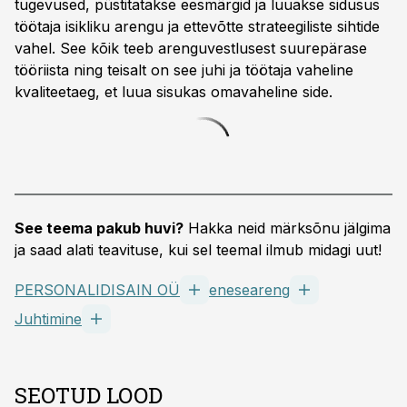
tugevused, püstitatakse eesmärgid ja luuakse sidusus
töötaja isikliku arengu ja ettevõtte strateegiliste sihtide
vahel. See kõik teeb arenguvestlusest suurepärase
tööriista ning teisalt on see juhi ja töötaja vaheline
kvaliteetaeg, et luua sisukas omavaheline side.
See teema pakub huvi?
Hakka neid märksõnu jälgima
ja saad alati teavituse, kui sel teemal ilmub midagi uut!
PERSONALIDISAIN OÜ
eneseareng
Juhtimine
SEOTUD LOOD