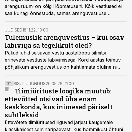
arenguruumi on kõigil lõpmatuseni. Kõik vestlused ei
saa kunagi õnnestuda, samas arenguvestluse
potentsiaal motiveerida ja anda inimestele tiivad, on
väga suur. Arenguvestluse küsimused on vestluse
UUDISED
18.11.22, 10:00
õnnestumisel kesksel kohal, samas headest
Tulemuslik arenguvestlus – kui osav
küsimustest ei piisa kaugeltki. Aga alustame algusest.
läbiviija sa tegelikult oled?
Paljud juhid seisavad vastu aastalõppu silmitsi
erinevate vestluste läbiviimisega. Kord aastas toimuv
põhjalikum arenguvestlus on kahtlemata oluline nii
töötajale kui juhile endale ja lisab pisut pinget mõlemale
poolele. See aga, milline tulemus vestlusel on, sõltub
SISUTURUNDUS
20.05.26, 11:00
ST
paljudest teguritest, kuid eelkõige siiski juhi seatud
Tiimiürituste loogika muutub:
eesmärgist ja arenguvestluse läbiviimise oskustest.
ettevõtted otsivad üha enam
keskkonda, kus inimesed päriselt
suhtleksid
Ettevõtete tiimiüritused liiguvad järjest kaugemale
klassikalisest seminaripäevast, kus hommikust õhtuni