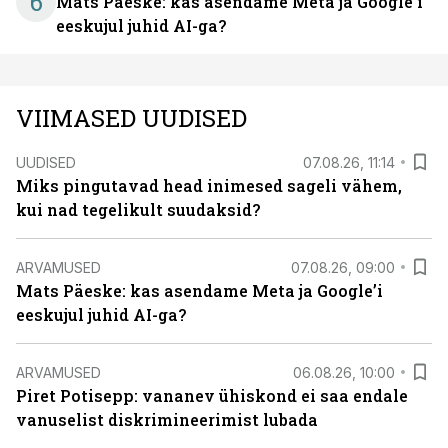
6
Mats Päeske: kas asendame Meta ja Google’i
eeskujul juhid AI-ga?
VIIMASED UUDISED
UUDISED
07.08.26, 11:14
Miks pingutavad head inimesed sageli vähem,
kui nad tegelikult suudaksid?
ARVAMUSED
07.08.26, 09:00
Mats Päeske: kas asendame Meta ja Google’i
eeskujul juhid AI-ga?
ARVAMUSED
06.08.26, 10:00
Piret Potisepp: vananev ühiskond ei saa endale
vanuselist diskrimineerimist lubada