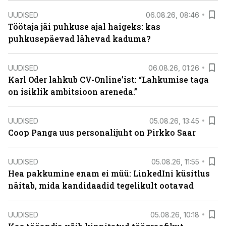
UUDISED
06.08.26, 08:46
Töötaja jäi puhkuse ajal haigeks: kas
puhkusepäevad lähevad kaduma?
UUDISED
06.08.26, 01:26
Karl Oder lahkub CV-Online’ist: “Lahkumise taga
on isiklik ambitsioon areneda.”
UUDISED
05.08.26, 13:45
Coop Panga uus personalijuht on Pirkko Saar
UUDISED
05.08.26, 11:55
Hea pakkumine enam ei müü: LinkedIni küsitlus
näitab, mida kandidaadid tegelikult ootavad
UUDISED
05.08.26, 10:18