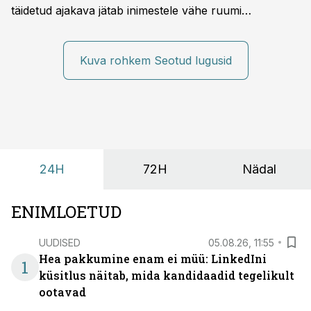
täidetud ajakava jätab inimestele vähe ruumi
omavaheliseks suhtluseks. Saates “Lõunapaus”
räägitakse, miks otsivad ettevõtted üha enam paikasid,
kus keskkond ise aitaks inimesed töörežiimist välja
Kuva rohkem Seotud lugusid
tuua ning looks võimaluse rahulikumaks ja
sisulisemaks koosolemiseks.
24H
72H
Nädal
ENIMLOETUD
UUDISED
05.08.26, 11:55
Hea pakkumine enam ei müü: LinkedIni
1
küsitlus näitab, mida kandidaadid tegelikult
ootavad