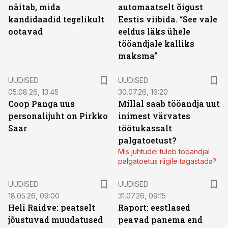
näitab, mida
automaatselt õigust
kandidaadid tegelikult
Eestis viibida. “See vale
ootavad
eeldus läks ühele
tööandjale kalliks
maksma”
UUDISED
UUDISED
05.08.26, 13:45
30.07.26, 16:20
Coop Panga uus
Millal saab tööandja uut
personalijuht on Pirkko
inimest värvates
Saar
töötukassalt
palgatoetust?
Mis juhtudel tuleb tööandjal
palgatoetus riigile tagastada?
UUDISED
UUDISED
18.05.26, 09:00
31.07.26, 09:15
Heli Raidve: peatselt
Raport: eestlased
jõustuvad muudatused
peavad panema end