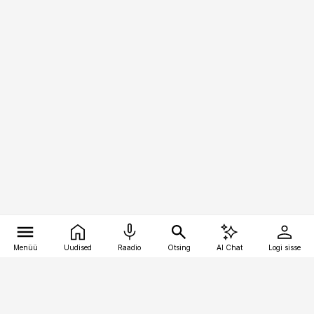
Menüü
Uudised
Raadio
Otsing
AI Chat
Logi sisse
Vana-Lõuna 39/1, 19094 Tallinn