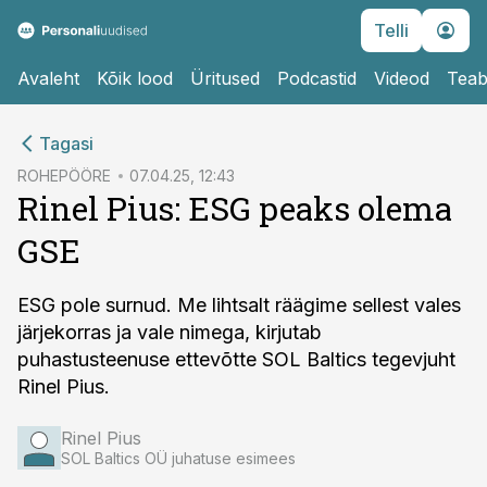
Telli
Avaleht
Kõik lood
Üritused
Podcastid
Videod
Teab
cebook
Tagasi
Twitter)
ROHEPÖÖRE
07.04.25, 12:43
Rinel Pius: ESG peaks olema
kedIn
GSE
ail
k
ESG pole surnud. Me lihtsalt räägime sellest vales
järjekorras ja vale nimega, kirjutab
puhastusteenuse ettevõtte SOL Baltics tegevjuht
Rinel Pius.
Rinel Pius
SOL Baltics OÜ juhatuse esimees