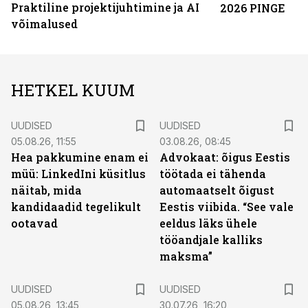
Praktiline projektijuhtimine ja AI
2026 PINGE
võimalused
HETKEL KUUM
UUDISED
UUDISED
05.08.26, 11:55
03.08.26, 08:45
Hea pakkumine enam ei
Advokaat: õigus Eestis
müü: LinkedIni küsitlus
töötada ei tähenda
näitab, mida
automaatselt õigust
kandidaadid tegelikult
Eestis viibida. “See vale
ootavad
eeldus läks ühele
tööandjale kalliks
maksma”
UUDISED
UUDISED
05.08.26, 13:45
30.07.26, 16:20