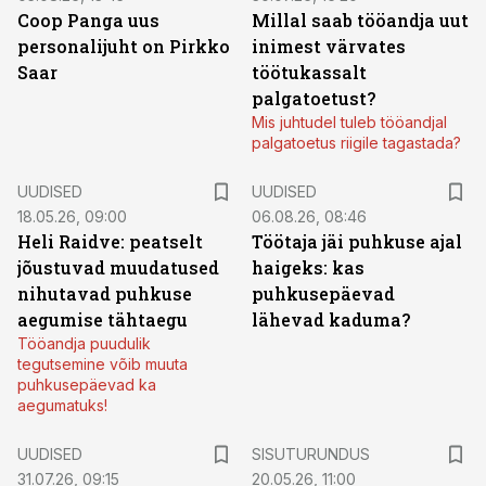
Coop Panga uus
Millal saab tööandja uut
personalijuht on Pirkko
inimest värvates
Saar
töötukassalt
palgatoetust?
Mis juhtudel tuleb tööandjal
palgatoetus riigile tagastada?
UUDISED
UUDISED
18.05.26, 09:00
06.08.26, 08:46
Heli Raidve: peatselt
Töötaja jäi puhkuse ajal
jõustuvad muudatused
haigeks: kas
nihutavad puhkuse
puhkusepäevad
aegumise tähtaegu
lähevad kaduma?
Tööandja puudulik
tegutsemine võib muuta
puhkusepäevad ka
aegumatuks!
ST
UUDISED
SISUTURUNDUS
31.07.26, 09:15
20.05.26, 11:00