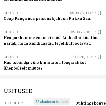
UUDISED
05.08.26, 13:45
Coop Panga uus personalijuht on Pirkko Saar
UUDISED
05.08.26, 11:55
Hea pakkumine enam ei müü: LinkedIni küsitlus
näitab, mida kandidaadid tegelikult ootavad
UUDISED
05.08.26, 10:18
Kas tööandja võib kinnitatud töögraafikut
ühepoolselt muuta?
ÜRITUSED
32 akadeemilist tundi
Juhtimiskonve
IT KOOLITUS