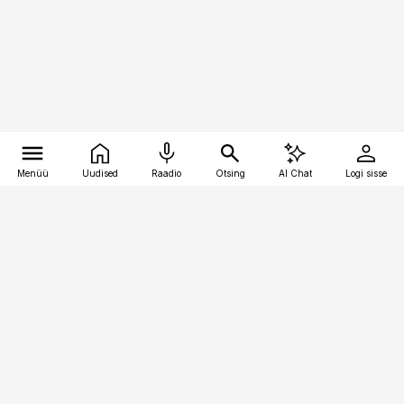
Menüü
Uudised
Raadio
Otsing
AI Chat
Logi sisse
Vana-Lõuna 39/1, 19094 Tallinn
(+372) 667 0111
personaliuudised@personaliuudised.ee
Telli
Reklaam
Firmast