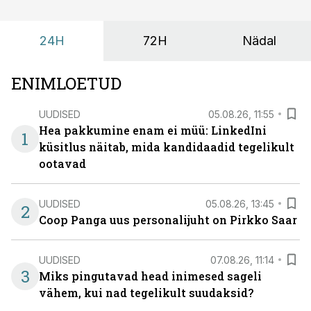
24H
72H
Nädal
ENIMLOETUD
UUDISED
05.08.26, 11:55
Hea pakkumine enam ei müü: LinkedIni
1
küsitlus näitab, mida kandidaadid tegelikult
ootavad
UUDISED
05.08.26, 13:45
2
Coop Panga uus personalijuht on Pirkko Saar
UUDISED
07.08.26, 11:14
3
Miks pingutavad head inimesed sageli
vähem, kui nad tegelikult suudaksid?