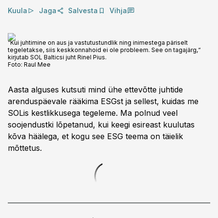
Kuula
Jaga
Salvesta
Vihja
“Kui juhtimine on aus ja vastutustundlik ning inimestega päriselt
tegeletakse, siis keskkonnahoid ei ole probleem. See on tagajärg,“
kirjutab SOL Balticsi juht Rinel Pius.
Foto:
Raul Mee
Aasta alguses kutsuti mind ühe ettevõtte juhtide
arenduspäevale rääkima ESGst ja sellest, kuidas me
SOLis kestlikkusega tegeleme. Ma polnud veel
soojendustki lõpetanud, kui keegi esireast kuulutas
kõva häälega, et kogu see ESG teema on täielik
mõttetus.