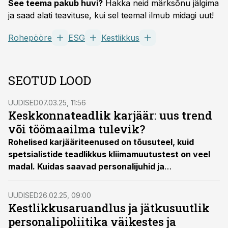
See teema pakub huvi?
Hakka neid märksõnu jälgima
ja saad alati teavituse, kui sel teemal ilmub midagi uut!
Rohepööre
ESG
Kestlikkus
SEOTUD LOOD
UUDISED
07.03.25, 11:56
Keskkonnateadlik karjäär: uus trend
või töömaailma tulevik?
Rohelised karjääriteenused on tõusuteel, kuid
spetsialistide teadlikkus kliimamuutustest on veel
madal. Kuidas saavad personalijuhid ja
karjäärinõustajad aidata keskkonnateadlikke
valikuid tööturul esile tuua?
UUDISED
26.02.25, 09:00
Kestlikkusaruandlus ja jätkusuutlik
personalipoliitika väikestes ja