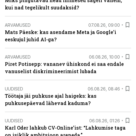
Miks pingutavad head inimesed sageli vähem,
kui nad tegelikult suudaksid?
ARVAMUSED
07.08.26, 09:00
Mats Päeske: kas asendame Meta ja Google’i
eeskujul juhid AI-ga?
ARVAMUSED
06.08.26, 10:00
Piret Potisepp: vananev ühiskond ei saa endale
vanuselist diskrimineerimist lubada
UUDISED
06.08.26, 08:46
Töötaja jäi puhkuse ajal haigeks: kas
puhkusepäevad lähevad kaduma?
UUDISED
06.08.26, 01:26
Karl Oder lahkub CV-Online’ist: “Lahkumise taga
on isiklik ambitsioon areneda.”