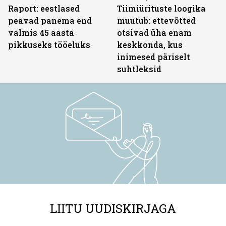
Raport: eestlased
Tiimiürituste loogika
peavad panema end
muutub: ettevõtted
valmis 45 aasta
otsivad üha enam
pikkuseks tööeluks
keskkonda, kus
inimesed päriselt
suhtleksid
LIITU UUDISKIRJAGA