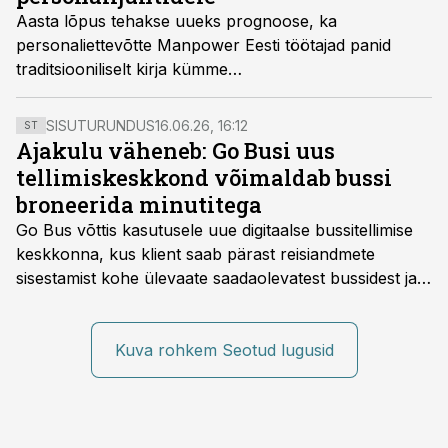
Aasta lõpus tehakse uueks prognoose, ka
personaliettevõtte Manpower Eesti töötajad panid
traditsiooniliselt kirja kümme
tööturgu puudutavat ennustust.
SISUTURUNDUS
16.06.26, 16:12
ST
Ajakulu väheneb: Go Busi uus
tellimiskeskkond võimaldab bussi
broneerida minutitega
Go Bus võttis kasutusele uue digitaalse bussitellimise
keskkonna, kus klient saab pärast reisiandmete
sisestamist kohe ülevaate saadaolevatest bussidest ja
esialgsest hinnast. Nii saab transpordi planeerimisega
kiiresti edasi liikuda hinnapakkumist ootamata.
Kuva rohkem Seotud lugusid