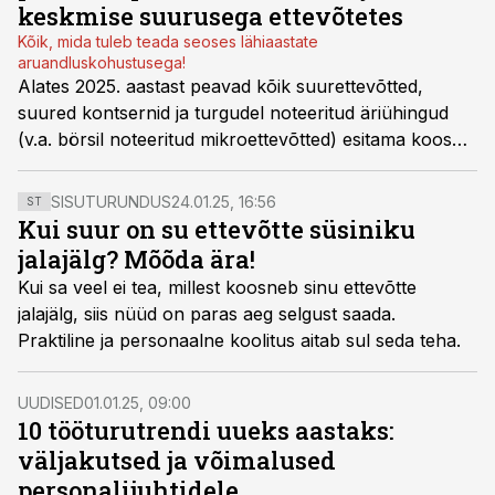
keskmise suurusega ettevõtetes
Kõik, mida tuleb teada seoses lähiaastate
aruandluskohustusega!
Alates 2025. aastast peavad kõik suurettevõtted,
suured kontsernid ja turgudel noteeritud äriühingud
(v.a. börsil noteeritud mikroettevõtted) esitama koos
majandusaasta aruandega ka kestlikkusaruande, mis
hõlmab kolme põhivaldkonda: keskkond (E –
SISUTURUNDUS
24.01.25, 16:56
ST
environmental
), sotsiaalsed tegurid (S –
social
) ja
Kui suur on su ettevõtte süsiniku
juhtimine (G –
governance
), tuntud ka lühendi ESG all.
jalajälg? Mõõda ära!
Kui sa veel ei tea, millest koosneb sinu ettevõtte
jalajälg, siis nüüd on paras aeg selgust saada.
Praktiline ja personaalne koolitus aitab sul seda teha.
UUDISED
01.01.25, 09:00
10 tööturutrendi uueks aastaks:
väljakutsed ja võimalused
personalijuhtidele