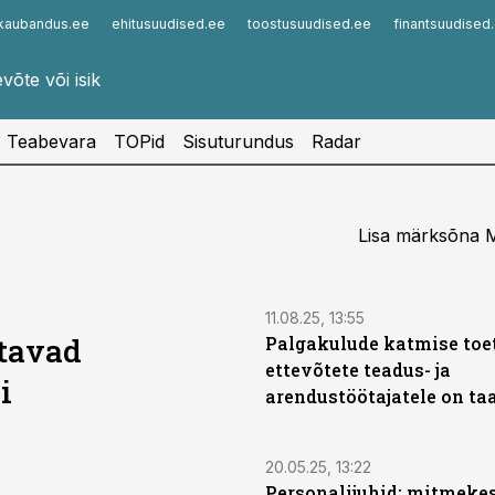
kaubandus.ee
ehitusuudised.ee
toostusuudised.ee
finantsuudised
Infopank
Radar
Teabevara
TOPid
Sisuturundus
Radar
Lisa märksõna M
11.08.25, 13:55
atavad
Palgakulude katmise toe
ettevõtete teadus-​ ja
i
arendustöötajatele on ta
20.05.25, 13:22
Personalijuhid: mitmeke