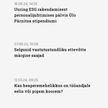
18.06.24, 14:55
Uuring ESG rakendamisest
personalijuhtimises pälvis Ülo
Pärnitsa stipendiumi
07.06.24, 10:08
Selgusid vastutustundliku ettevõtte
märgise saajad
12.03.24, 09:20
Kas heaperemehelikkus on tööandjale
eelis või pigem koorem?