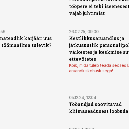
tööpere ei teki iseenesest
vajab juhtimist
:56
26.02.25, 09:00
ateadlik karjäär: uus
Kestlikkusaruandlus ja
i töömaailma tulevik?
jätkusuutlik personalipol
väikestes ja keskmise s
ettevõtetes
Kõik, mida tuleb teada seoses l
aruandluskohustusega!
05.12.24, 12:04
Tööandjad soovitavad
kliimaseadusest loobuda