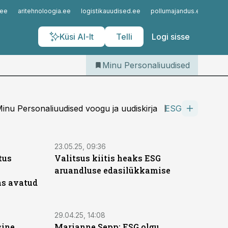
Iseteenindus
.ee
aritehnoloogia.ee
logistikauudised.ee
pollumajandus.ee
kinn
Telli Personaliuudised
Küsi AI-lt
Telli
Logi sisse
Minu Personaliuudised
inu Personaliuudised voogu ja uudiskirja
ESG
23.05.25, 09:36
tus
Valitsus kiitis heaks ESG
aruandluse edasilükkamise
as avatud
29.04.25, 14:08
sine
Marianne Sepp: ESG olgu