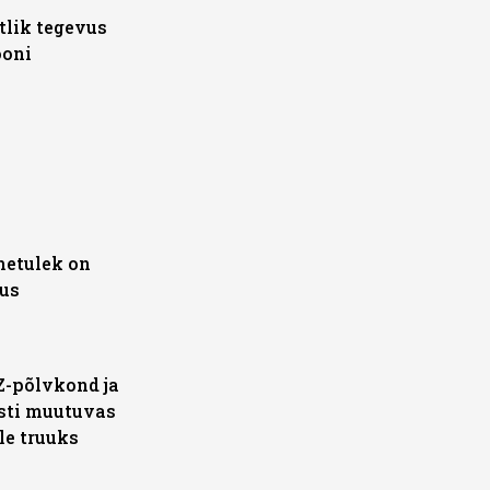
lik tegevus
ooni
metulek on
dus
 Z-põlvkond ja
esti muutuvas
e truuks