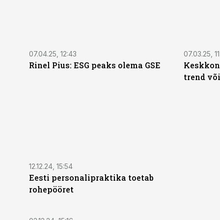
07.04.25, 12:43
07.03.25, 11
Rinel Pius: ESG peaks olema GSE
Keskkonn
trend võ
12.12.24, 15:54
Eesti personalipraktika toetab
rohepööret