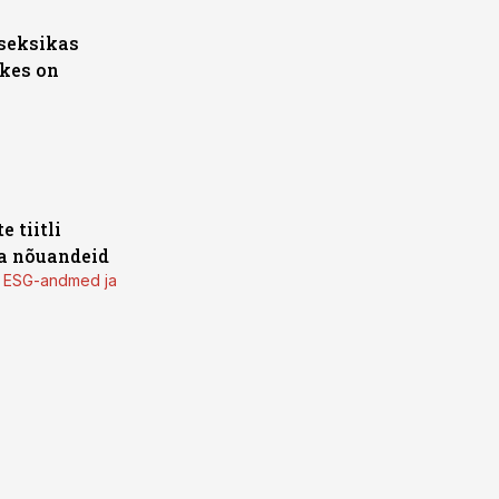
 seksikas
 kes on
e tiitli
ja nõuandeid
kui ESG-andmed ja