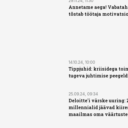
29.11.24, 11:30
Annetame aega! Vabataht
tõstab töötaja motivatsi
14.10.24, 10:00
Tippjuhid: kriisidega toi
tugeva juhtimise peegel
25.09.24, 09:34
Deloitte'i värske uuring:
millennialid jäävad kiir
maailmas oma väärtustel