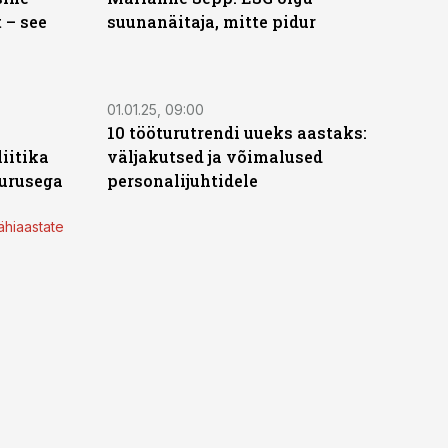
 – see
suunanäitaja, mitte pidur
01.01.25, 09:00
10 tööturutrendi uueks aastaks:
iitika
väljakutsed ja võimalused
uurusega
personalijuhtidele
ähiaastate