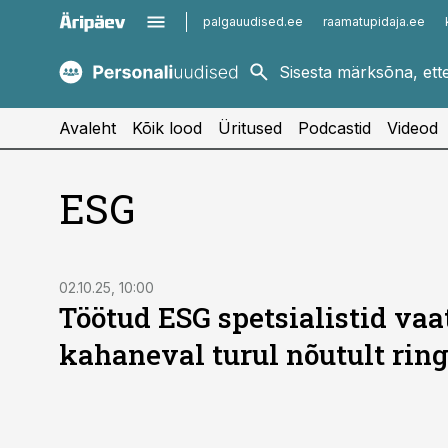
palgauudised.ee
raamatupidaja.ee
kaubandus.ee
imelineajalugu.ee
kinnisvarauudised.ee
imelineteadus.ee
Avaleht
Kõik lood
Üritused
Podcastid
Videod
ESG
02.10.25, 10:00
Töötud ESG spetsialistid va
kahaneval turul nõutult ring