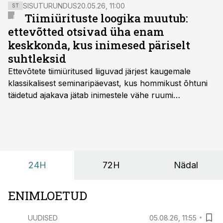
privaatsussfääriga. Millistel tingimustel on
SISUTURUNDUS
20.05.26, 11:00
ST
jälgimisvahendite kasutamine töökeskkonnas lubatud
Tiimiürituste loogika muutub:
ja mida seejuures silmas pidada?
ettevõtted otsivad üha enam
keskkonda, kus inimesed päriselt
suhtleksid
Ettevõtete tiimiüritused liiguvad järjest kaugemale
klassikalisest seminaripäevast, kus hommikust õhtuni
täidetud ajakava jätab inimestele vähe ruumi
omavaheliseks suhtluseks. Saates “Lõunapaus”
räägitakse, miks otsivad ettevõtted üha enam paikasid,
kus keskkond ise aitaks inimesed töörežiimist välja
tuua ning looks võimaluse rahulikumaks ja
sisulisemaks koosolemiseks.
24H
72H
Nädal
ENIMLOETUD
UUDISED
05.08.26, 11:55