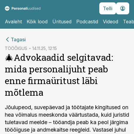
Telli
Avaleht
Kõik lood
Üritused
Podcastid
Videod
Teab
cebook
Tagasi
Twitter)
TÖÖÕIGUS
14.11.25, 12:15
🎄Advokaadid selgitavad:
kedIn
mida personalijuht peab
ail
enne firmaüritust läbi
k
mõtlema
Jõulupeod, suvepäevad ja töötajate kingitused on
hea võimalus meeskonda väärtustada, kuid juristid
tuletavad meelde – tööandja peab ka peol järgima
tööõiguse ja andmekaitse reegleid. Vastasel juhul