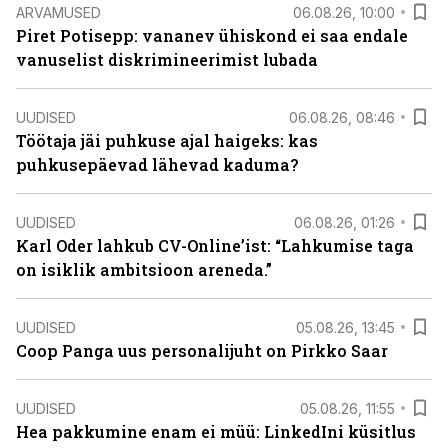
ARVAMUSED
06.08.26, 10:00
Piret Potisepp: vananev ühiskond ei saa endale
vanuselist diskrimineerimist lubada
UUDISED
06.08.26, 08:46
Töötaja jäi puhkuse ajal haigeks: kas
puhkusepäevad lähevad kaduma?
UUDISED
06.08.26, 01:26
Karl Oder lahkub CV-Online’ist: “Lahkumise taga
on isiklik ambitsioon areneda.”
UUDISED
05.08.26, 13:45
Coop Panga uus personalijuht on Pirkko Saar
UUDISED
05.08.26, 11:55
Hea pakkumine enam ei müü: LinkedIni küsitlus