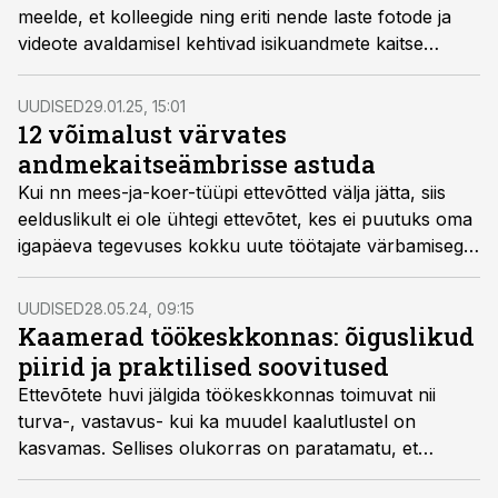
meelde, et kolleegide ning eriti nende laste fotode ja
videote avaldamisel kehtivad isikuandmete kaitse
reeglid, kuna inimese nägu, keha ja hääl on
isikuandmed, rõhutab advokaadibüroo Hedman
UUDISED
29.01.25, 15:01
andmekaitse ekspert Andres Ojaver.
12 võimalust värvates
andmekaitseämbrisse astuda
Kui nn mees-ja-koer-tüüpi ettevõtted välja jätta, siis
eelduslikult ei ole ühtegi ettevõtet, kes ei puutuks oma
igapäeva tegevuses kokku uute töötajate värbamisega.
Teadlikkus, läbipaistvus, järjepidevus
(dokumenteerimine) ja turvalisus võiksid olla iga
UUDISED
28.05.24, 09:15
ettevõtte baasväärtused. Niisamuti moodustub neist
Kaamerad töökeskkonnas: õiguslikud
andmekaitseline hügieen. Viimane on muutumas järjest
piirid ja praktilised soovitused
olulisemaks mõõdupuuks ihaldusväärsema tööandja
Ettevõtete huvi jälgida töökeskkonnas toimuvat nii
kuvandis.
turva-, vastavus- kui ka muudel kaalutlustel on
kasvamas. Sellises olukorras on paratamatu, et
tööandjate huvid põrkuvad töötajate