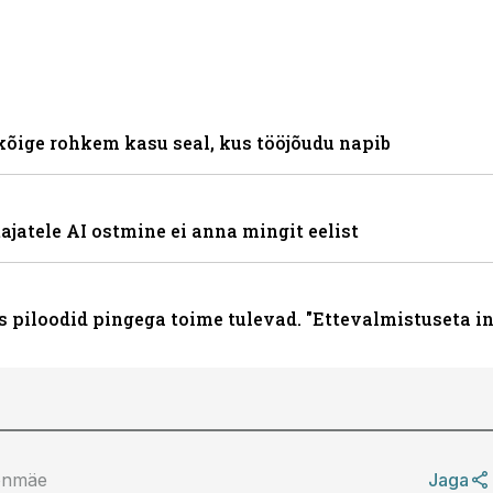
kõige rohkem kasu seal, kus tööjõudu napib
ajatele AI ostmine ei anna mingit eelist
s piloodid pingega toime tulevad. "Ettevalmistuseta 
onmäe
Jaga