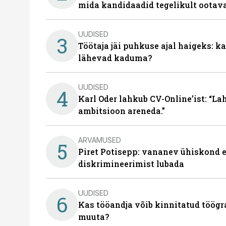
mida kandidaadid tegelikult ootav
UUDISED
3
Töötaja jäi puhkuse ajal haigeks: 
lähevad kaduma?
UUDISED
4
Karl Oder lahkub CV-Online’ist: “La
ambitsioon areneda.”
ARVAMUSED
5
Piret Potisepp: vananev ühiskond e
diskrimineerimist lubada
UUDISED
6
Kas tööandja võib kinnitatud töögr
muuta?