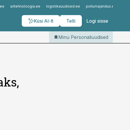
Iseteenindus
.ee
aritehnoloogia.ee
logistikauudised.ee
pollumajandus.ee
kinn
Telli Personaliuudised
Küsi AI-lt
Telli
Logi sisse
Minu Personaliuudised
aks,