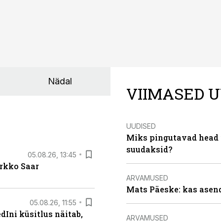
Nädal
VIIMASED U
UUDISED
Miks pingutavad head i
suudaksid?
05.08.26, 13:45
irkko Saar
ARVAMUSED
Mats Päeske: kas asend
05.08.26, 11:55
Ini küsitlus näitab,
ARVAMUSED