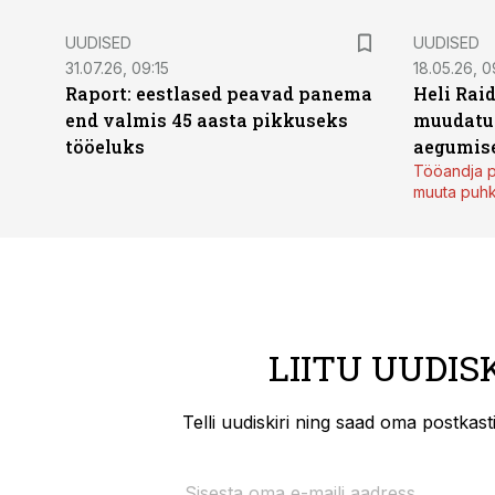
UUDISED
UUDISED
31.07.26, 09:15
18.05.26, 0
Raport: eestlased peavad panema
Heli Raid
end valmis 45 aasta pikkuseks
muudatu
tööeluks
aegumise
Tööandja p
muuta puh
LIITU UUDIS
Telli uudiskiri ning saad oma postkas