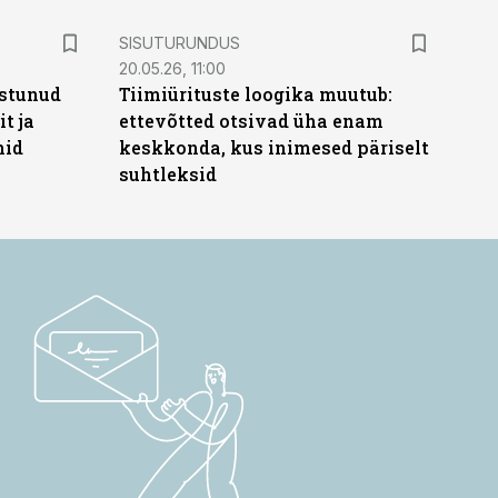
ST
SISUTURUNDUS
20.05.26, 11:00
stunud
Tiimiürituste loogika muutub:
t ja
ettevõtted otsivad üha enam
hid
keskkonda, kus inimesed päriselt
suhtleksid