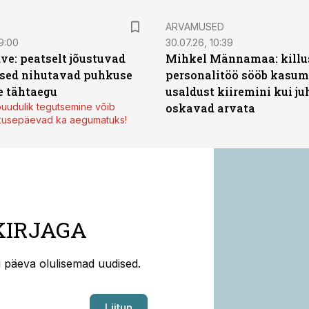
ARVAMUSED
9:00
30.07.26, 10:39
ve: peatselt jõustuvad
Mihkel Männamaa: killu
sed nihutavad puhkuse
personalitöö sööb kasumi
 tähtaegu
usaldust kiiremini kui ju
uudulik tegutsemine võib
oskavad arvata
kusepäevad ka aegumatuks!
KIRJAGA
ti päeva olulisemad uudised.
Liitun