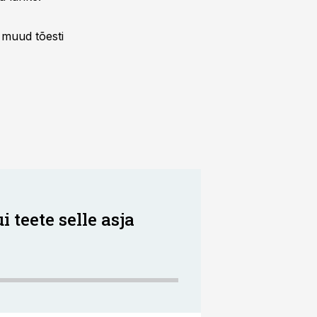
i muud tõesti
i teete selle asja