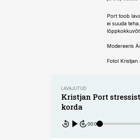
Port toob lava
ei suuda teha.
lõppkokkuvõtt
Modereeris Är
Fotol Kristjan
LAVAJUTUD
Kristjan Port stressis
korda
00:00