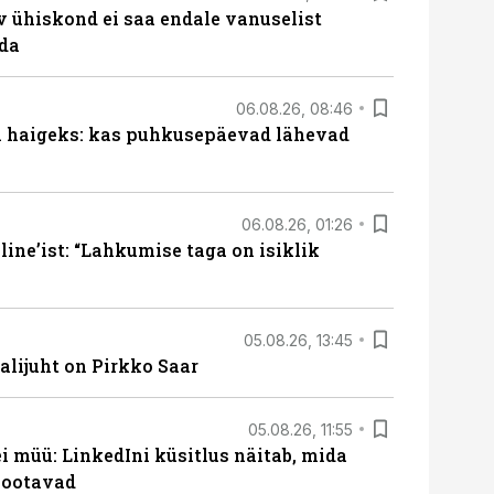
v ühiskond ei saa endale vanuselist
ada
06.08.26, 08:46
al haigeks: kas puhkusepäevad lähevad
06.08.26, 01:26
ine’ist: “Lahkumise taga on isiklik
05.08.26, 13:45
lijuht on Pirkko Saar
05.08.26, 11:55
 müü: LinkedIni küsitlus näitab, mida
 ootavad