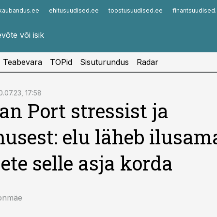
kaubandus.ee
ehitusuudised.ee
toostusuudised.ee
finantsuudised
Infopank
Radar
Teabevara
TOPid
Sisuturundus
Radar
0.07.23, 17:58
an Port stressist ja
usest: elu läheb ilusam
eete selle asja korda
onmäe