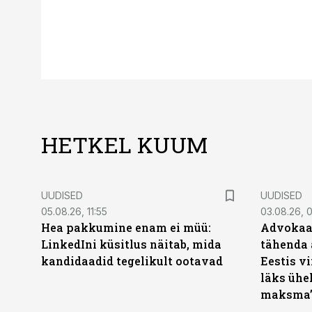
HETKEL KUUM
UUDISED
UUDISED
05.08.26, 11:55
03.08.26, 
Hea pakkumine enam ei müü:
Advokaat
LinkedIni küsitlus näitab, mida
tähenda 
kandidaadid tegelikult ootavad
Eestis vi
läks ühel
maksma