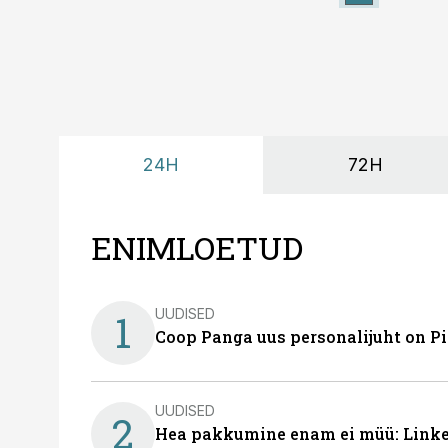
24H
72H
ENIMLOETUD
UUDISED
1
Coop Panga uus personalijuht on P
UUDISED
2
Hea pakkumine enam ei müü: Linked