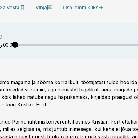
Salvesta
Vihja
Lisa lemmikuks
D
00:00
ime magama ja sööma korralikult, töötajatest tuleb hoolida 
on toredad sõnumid, aga inimestel tegelikult aega magada pol
ja kõik läheb natuke nagu hapukamaks, kirjeldab praegust 
ioloog Kristjan Port.
nud Pärnu juhtimiskonverentsil esines Kristjan Port etteka
, milles selgitas ta, mis juhtub inimesega, kui keha ei jõua tö
 saada ennast uuesti töökorda ja olla enda vastu nõudlik, ag