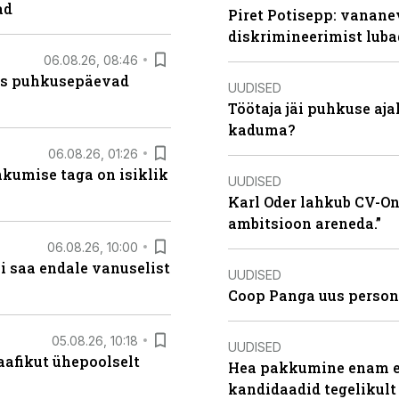
ad
Piret Potisepp: vanane
diskrimineerimist lub
06.08.26, 08:46
kas puhkusepäevad
UUDISED
Töötaja jäi puhkuse aj
kaduma?
06.08.26, 01:26
hkumise taga on isiklik
UUDISED
Karl Oder lahkub CV-Onl
ambitsioon areneda.”
06.08.26, 10:00
i saa endale vanuselist
UUDISED
Coop Panga uus persona
05.08.26, 10:18
UUDISED
aafikut ühepoolselt
Hea pakkumine enam ei
kandidaadid tegelikult