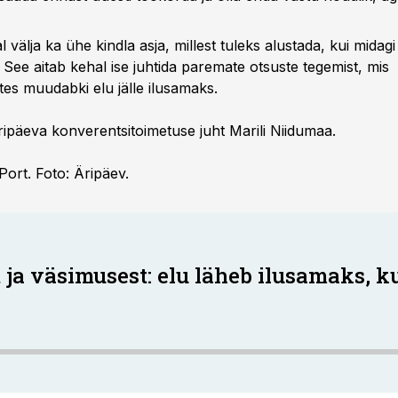
l välja ka ühe kindla asja, millest tuleks alustada, kui midag
 See aitab kehal ise juhtida paremate otsuste tegemist, mis
es muudabki elu jälle ilusamaks.
ipäeva konverentsitoimetuse juht Marili Niidumaa.
 Port. Foto: Äripäev.
t ja väsimusest: elu läheb ilusamaks, ku