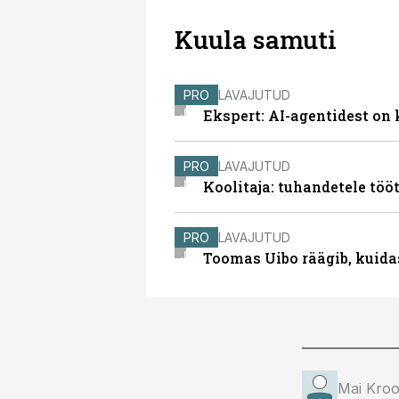
Kuula samuti
PRO
LAVAJUTUD
Ekspert: AI-agentidest on 
PRO
LAVAJUTUD
Koolitaja: tuhandetele tööt
PRO
LAVAJUTUD
Toomas Uibo räägib, kuida
Mai Kro