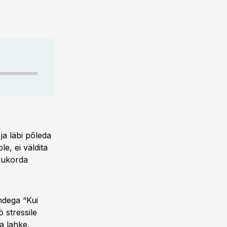
ja läbi põleda
e, ei väldita
olukorda
ndega “Kui
ö stressile
a lahke.