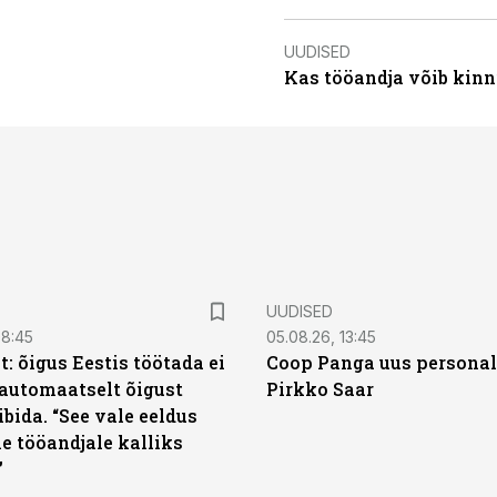
UUDISED
Kas tööandja võib kinn
UUDISED
08:45
05.08.26, 13:45
: õigus Eestis töötada ei
Coop Panga uus personal
automaatselt õigust
Pirkko Saar
ibida. “See vale eeldus
e tööandjale kalliks
”