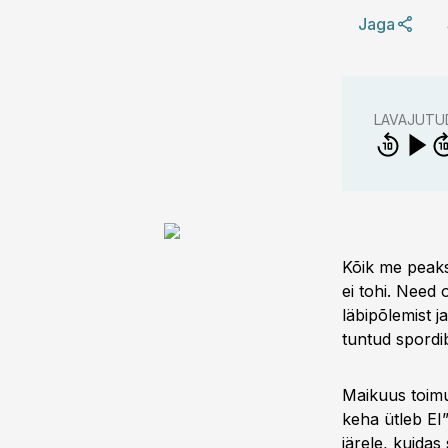
Jaga
LAVAJUTU
Kõik me peaks
ei tohi. Need 
läbipõlemist 
tuntud spordib
Maikuus toimu
keha ütleb EI”
järele, kuidas