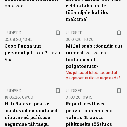
ootavad
eeldus läks ühele
tööandjale kalliks
maksma”
UUDISED
UUDISED
05.08.26, 13:45
30.07.26, 16:20
Coop Panga uus
Millal saab tööandja uut
personalijuht on Pirkko
inimest värvates
Saar
töötukassalt
palgatoetust?
Mis juhtudel tuleb tööandjal
palgatoetus riigile tagastada?
UUDISED
UUDISED
18.05.26, 09:00
31.07.26, 09:15
Heli Raidve: peatselt
Raport: eestlased
jõustuvad muudatused
peavad panema end
nihutavad puhkuse
valmis 45 aasta
aegumise tähtaegu
pikkuseks tööeluks