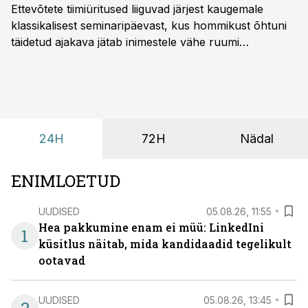
Ettevõtete tiimiüritused liiguvad järjest kaugemale
klassikalisest seminaripäevast, kus hommikust õhtuni
täidetud ajakava jätab inimestele vähe ruumi
omavaheliseks suhtluseks. Saates “Lõunapaus”
räägitakse, miks otsivad ettevõtted üha enam paikasid,
kus keskkond ise aitaks inimesed töörežiimist välja
tuua ning looks võimaluse rahulikumaks ja
sisulisemaks koosolemiseks.
24H
72H
Nädal
ENIMLOETUD
UUDISED
05.08.26, 11:55
Hea pakkumine enam ei müü: LinkedIni
1
küsitlus näitab, mida kandidaadid tegelikult
ootavad
UUDISED
05.08.26, 13:45