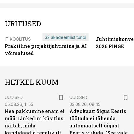
ÜRITUSED
32 akadeemilist tundi
Juhtimiskonve
IT KOOLITUS
Praktiline projektijuhtimine ja AI
2026 PINGE
võimalused
HETKEL KUUM
UUDISED
UUDISED
05.08.26, 11:55
03.08.26, 08:45
Hea pakkumine enam ei
Advokaat: õigus Eestis
müü: LinkedIni küsitlus
töötada ei tähenda
näitab, mida
automaatselt õigust
kandidaadid tegelikult
Eestis viibida. “See vale