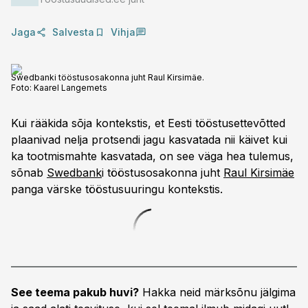
Jaga
Salvesta
Vihja
Swedbanki tööstusosakonna juht Raul Kirsimäe.
Foto:
Kaarel Langemets
Kui rääkida sõja kontekstis, et Eesti tööstusettevõtted
plaanivad nelja protsendi jagu kasvatada nii käivet kui
ka tootmismahte kasvatada, on see väga hea tulemus,
sõnab
Swedbank
i tööstusosakonna juht
Raul Kirsimäe
panga värske tööstusuuringu kontekstis.
See teema pakub huvi?
Hakka neid märksõnu jälgima