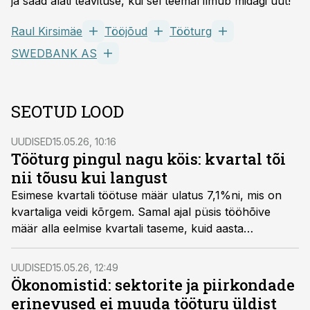
ja saad alati teavituse, kui sel teemal ilmub midagi uut!
Raul Kirsimäe
Tööjõud
Tööturg
SWEDBANK AS
SEOTUD LOOD
UUDISED
15.05.26, 10:16
Tööturg pingul nagu köis: kvartal tõi
nii tõusu kui langust
Esimese kvartali töötuse määr ulatus 7,1%ni, mis on
kvartaliga veidi kõrgem. Samal ajal püsis tööhõive
määr alla eelmise kvartali taseme, kuid aasta
varasemast kõrgem.
UUDISED
15.05.26, 12:49
Ökonomistid: sektorite ja piirkondade
erinevused ei muuda tööturu üldist