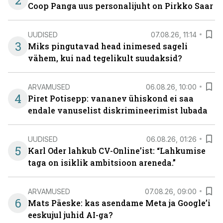
2
Coop Panga uus personalijuht on Pirkko Saar
UUDISED
07.08.26, 11:14
3
Miks pingutavad head inimesed sageli
vähem, kui nad tegelikult suudaksid?
ARVAMUSED
06.08.26, 10:00
4
Piret Potisepp: vananev ühiskond ei saa
endale vanuselist diskrimineerimist lubada
UUDISED
06.08.26, 01:26
5
Karl Oder lahkub CV-Online’ist: “Lahkumise
taga on isiklik ambitsioon areneda.”
ARVAMUSED
07.08.26, 09:00
6
Mats Päeske: kas asendame Meta ja Google’i
eeskujul juhid AI-ga?