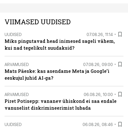
VIIMASED UUDISED
UUDISED
07.08.26, 11:14
Miks pingutavad head inimesed sageli vähem,
kui nad tegelikult suudaksid?
ARVAMUSED
07.08.26, 09:00
Mats Päeske: kas asendame Meta ja Google’i
eeskujul juhid AI-ga?
ARVAMUSED
06.08.26, 10:00
Piret Potisepp: vananev ühiskond ei saa endale
vanuselist diskrimineerimist lubada
UUDISED
06.08.26, 08:46