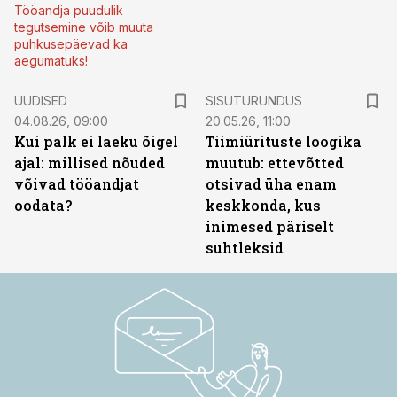
Tööandja puudulik
tegutsemine võib muuta
puhkusepäevad ka
aegumatuks!
ST
UUDISED
SISUTURUNDUS
04.08.26, 09:00
20.05.26, 11:00
Kui palk ei laeku õigel
Tiimiürituste loogika
ajal: millised nõuded
muutub: ettevõtted
võivad tööandjat
otsivad üha enam
oodata?
keskkonda, kus
inimesed päriselt
suhtleksid