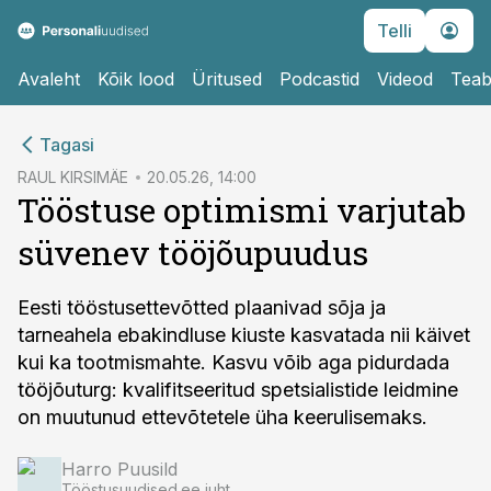
Telli
Avaleht
Kõik lood
Üritused
Podcastid
Videod
Teab
cebook
Tagasi
Twitter)
RAUL KIRSIMÄE
20.05.26, 14:00
Tööstuse optimismi varjutab
kedIn
süvenev tööjõupuudus
ail
k
Eesti tööstusettevõtted plaanivad sõja ja
tarneahela ebakindluse kiuste kasvatada nii käivet
kui ka tootmismahte. Kasvu võib aga pidurdada
tööjõuturg: kvalifitseeritud spetsialistide leidmine
on muutunud ettevõtetele üha keerulisemaks.
Harro Puusild
Tööstusuudised.ee juht