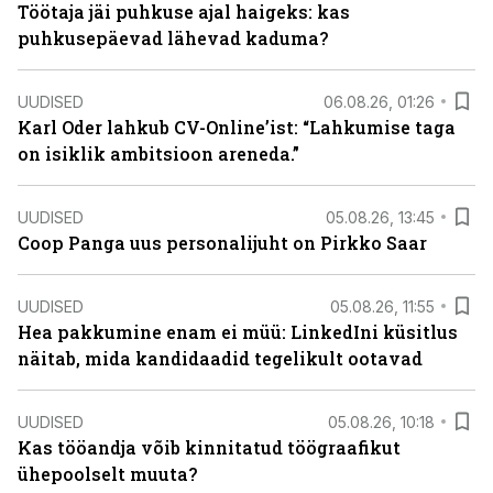
Töötaja jäi puhkuse ajal haigeks: kas
puhkusepäevad lähevad kaduma?
UUDISED
06.08.26, 01:26
Karl Oder lahkub CV-Online’ist: “Lahkumise taga
on isiklik ambitsioon areneda.”
UUDISED
05.08.26, 13:45
Coop Panga uus personalijuht on Pirkko Saar
UUDISED
05.08.26, 11:55
Hea pakkumine enam ei müü: LinkedIni küsitlus
näitab, mida kandidaadid tegelikult ootavad
UUDISED
05.08.26, 10:18
Kas tööandja võib kinnitatud töögraafikut
ühepoolselt muuta?