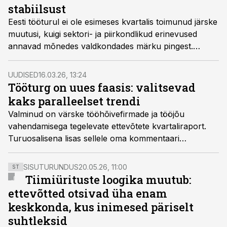
stabiilsust
Eesti tööturul ei ole esimeses kvartalis toimunud järske
muutusi, kuigi sektori- ja piirkondlikud erinevused
annavad mõnedes valdkondades märku pingest.
Analüütikud rõhutavad, et üldine pilt on endiselt tugev.
UUDISED
16.03.26, 13:24
Tööturg on uues faasis: valitsevad
kaks paralleelset trendi
Valminud on värske tööhõivefirmade ja tööjõu
vahendamisega tegelevate ettevõtete
kvartaliraport
.
Turuosalisena lisas sellele oma kommentaari
värbamis- ja sihtotsingu ettevõtte CV Partner asutaja,
talendivärbamise juht ning sertifitseeritud
SISUTURUNDUS
20.05.26, 11:00
ST
karjäärinõustaja Iren Tomski.
Tiimiürituste loogika muutub:
ettevõtted otsivad üha enam
keskkonda, kus inimesed päriselt
suhtleksid