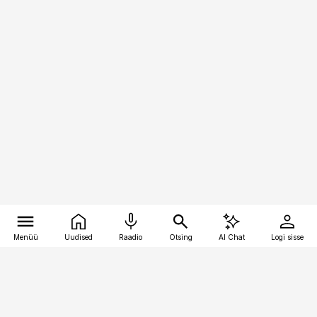
Menüü
Uudised
Raadio
Otsing
AI Chat
Logi sisse
Vana-Lõuna 39/1, 19094 Tallinn