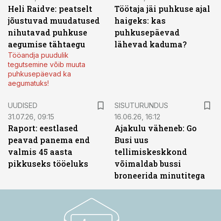
Heli Raidve: peatselt
Töötaja jäi puhkuse ajal
jõustuvad muudatused
haigeks: kas
nihutavad puhkuse
puhkusepäevad
aegumise tähtaegu
lähevad kaduma?
Tööandja puudulik
tegutsemine võib muuta
puhkusepäevad ka
aegumatuks!
ST
UUDISED
SISUTURUNDUS
31.07.26, 09:15
16.06.26, 16:12
Raport: eestlased
Ajakulu väheneb: Go
peavad panema end
Busi uus
valmis 45 aasta
tellimiskeskkond
pikkuseks tööeluks
võimaldab bussi
broneerida minutitega