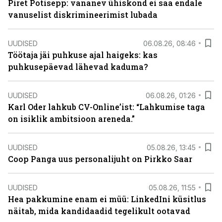
Piret Potisepp: vananev ühiskond ei saa endale
vanuselist diskrimineerimist lubada
UUDISED
06.08.26, 08:46
Töötaja jäi puhkuse ajal haigeks: kas
puhkusepäevad lähevad kaduma?
UUDISED
06.08.26, 01:26
Karl Oder lahkub CV-Online’ist: “Lahkumise taga
on isiklik ambitsioon areneda.”
UUDISED
05.08.26, 13:45
Coop Panga uus personalijuht on Pirkko Saar
UUDISED
05.08.26, 11:55
Hea pakkumine enam ei müü: LinkedIni küsitlus
näitab, mida kandidaadid tegelikult ootavad