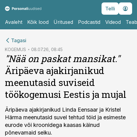
Telli
Avaleht
Kõik lood
Üritused
Podcastid
Videod
Teab
cebook
Tagasi
Twitter)
KOGEMUS
08.07.26, 08:45
"Nää on paskat mansikat."
kedIn
Äripäeva ajakirjanikud
ail
meenutasid suviseid
k
töökogemusi Eestis ja mujal
Äripäeva ajakirjanikud Linda Eensaar ja Kristel
Härma meenutasid suvel tehtud töid ja esimeste
eurode või kroonidega kaasas käinud
põnevamaid seiku.