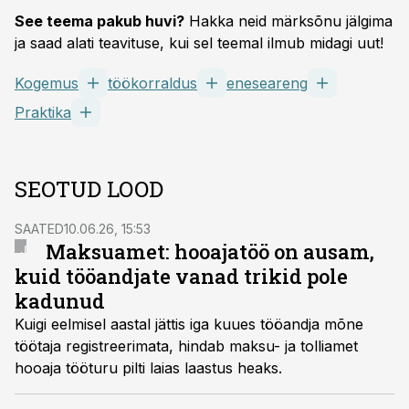
See teema pakub huvi?
Hakka neid märksõnu jälgima
ja saad alati teavituse, kui sel teemal ilmub midagi uut!
Kogemus
töökorraldus
eneseareng
Praktika
SEOTUD LOOD
SAATED
10.06.26, 15:53
Maksuamet: hooajatöö on ausam,
kuid tööandjate vanad trikid pole
kadunud
Kuigi eelmisel aastal jättis iga kuues tööandja mõne
töötaja registreerimata, hindab maksu- ja tolliamet
hooaja tööturu pilti laias laastus heaks.