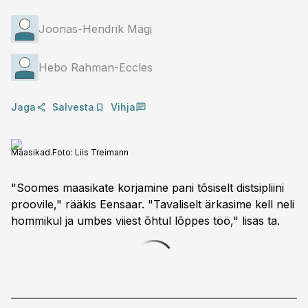
Joonas-Hendrik Mägi
Hebo Rahman-Eccles
Jaga
Salvesta
Vihja
Maasikad.
Foto:
Liis Treimann
"Soomes maasikate korjamine pani tõsiselt distsipliini
proovile," rääkis Eensaar. "Tavaliselt ärkasime kell neli
hommikul ja umbes viiest õhtul lõppes töö," lisas ta.