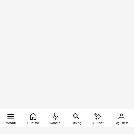
Menüü
Uudised
Raadio
Otsing
AI Chat
Logi sisse