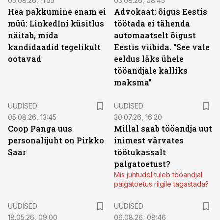
05.08.26, 11:55
03.08.26, 08:45
Hea pakkumine enam ei
Advokaat: õigus Eestis
müü: LinkedIni küsitlus
töötada ei tähenda
näitab, mida
automaatselt õigust
kandidaadid tegelikult
Eestis viibida. “See vale
ootavad
eeldus läks ühele
tööandjale kalliks
maksma”
UUDISED
UUDISED
05.08.26, 13:45
30.07.26, 16:20
Coop Panga uus
Millal saab tööandja uut
personalijuht on Pirkko
inimest värvates
Saar
töötukassalt
palgatoetust?
Mis juhtudel tuleb tööandjal
palgatoetus riigile tagastada?
UUDISED
UUDISED
18.05.26, 09:00
06.08.26, 08:46