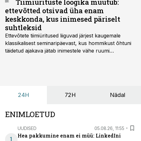
Tiimiürituste loogika muutub:
ettevõtted otsivad üha enam
keskkonda, kus inimesed päriselt
suhtleksid
Ettevõtete tiimiüritused liiguvad järjest kaugemale
klassikalisest seminaripäevast, kus hommikust õhtuni
täidetud ajakava jätab inimestele vähe ruumi
omavaheliseks suhtluseks. Saates “Lõunapaus”
räägitakse, miks otsivad ettevõtted üha enam paikasid,
kus keskkond ise aitaks inimesed töörežiimist välja
tuua ning looks võimaluse rahulikumaks ja
sisulisemaks koosolemiseks.
24H
72H
Nädal
ENIMLOETUD
UUDISED
05.08.26, 11:55
Hea pakkumine enam ei müü: LinkedIni
1