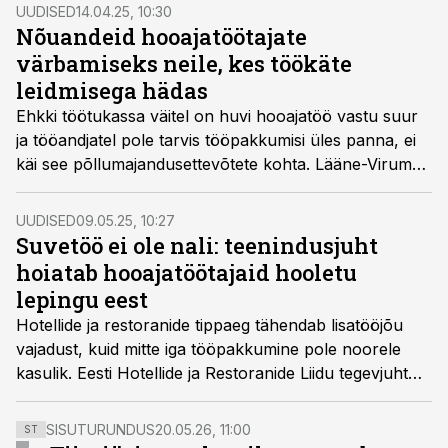
UUDISED
14.04.25, 10:30
Nõuandeid hooajatöötajate
värbamiseks neile, kes töökäte
leidmisega hädas
Ehkki töötukassa väitel on huvi hooajatöö vastu suur
ja tööandjatel pole tarvis tööpakkumisi üles panna, ei
käi see põllumajandusettevõtete kohta. Lääne-Virumaa
maasikakasvatajad jagavad oma kogemust.
UUDISED
09.05.25, 10:27
Suvetöö ei ole nali: teenindusjuht
hoiatab hooajatöötajaid hooletu
lepingu eest
Hotellide ja restoranide tippaeg tähendab lisatööjõu
vajadust, kuid mitte iga tööpakkumine pole noorele
kasulik. Eesti Hotellide ja Restoranide Liidu tegevjuht
Külli Kraner kutsub noori ja nende vanemaid üles
lepingutesse süvenema ning veenduma, et töö- ja
SISUTURUNDUS
20.05.26, 11:00
ST
tasustamistingimused oleks ausad ja seaduslikud.