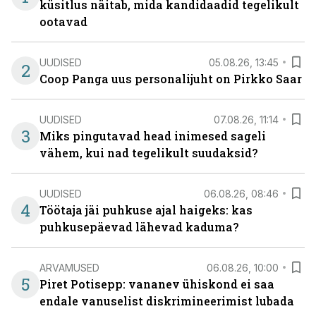
küsitlus näitab, mida kandidaadid tegelikult
ootavad
UUDISED
05.08.26, 13:45
2
Coop Panga uus personalijuht on Pirkko Saar
UUDISED
07.08.26, 11:14
3
Miks pingutavad head inimesed sageli
vähem, kui nad tegelikult suudaksid?
UUDISED
06.08.26, 08:46
4
Töötaja jäi puhkuse ajal haigeks: kas
puhkusepäevad lähevad kaduma?
ARVAMUSED
06.08.26, 10:00
5
Piret Potisepp: vananev ühiskond ei saa
endale vanuselist diskrimineerimist lubada