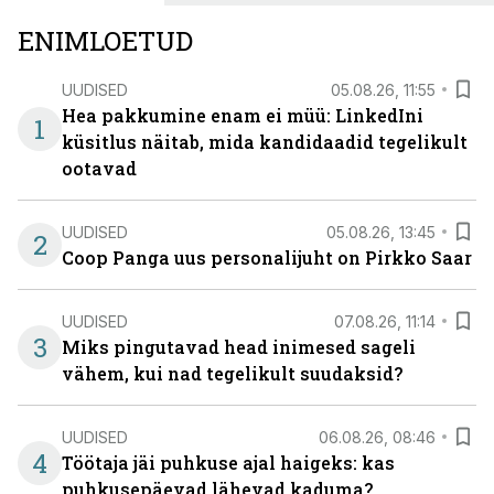
ENIMLOETUD
UUDISED
05.08.26, 11:55
Hea pakkumine enam ei müü: LinkedIni
1
küsitlus näitab, mida kandidaadid tegelikult
ootavad
UUDISED
05.08.26, 13:45
2
Coop Panga uus personalijuht on Pirkko Saar
UUDISED
07.08.26, 11:14
3
Miks pingutavad head inimesed sageli
vähem, kui nad tegelikult suudaksid?
UUDISED
06.08.26, 08:46
4
Töötaja jäi puhkuse ajal haigeks: kas
puhkusepäevad lähevad kaduma?