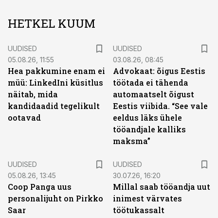
HETKEL KUUM
UUDISED
UUDISED
05.08.26, 11:55
03.08.26, 08:45
Hea pakkumine enam ei
Advokaat: õigus Eestis
müü: LinkedIni küsitlus
töötada ei tähenda
näitab, mida
automaatselt õigust
kandidaadid tegelikult
Eestis viibida. “See vale
ootavad
eeldus läks ühele
tööandjale kalliks
maksma”
UUDISED
UUDISED
05.08.26, 13:45
30.07.26, 16:20
Coop Panga uus
Millal saab tööandja uut
personalijuht on Pirkko
inimest värvates
Saar
töötukassalt