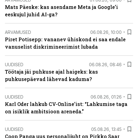
Mats Päeske: kas asendame Meta ja Google’i
eeskujul juhid AI-ga?
ARVAMUSED
06.08.26, 10:00
Piret Potisepp: vananev ühiskond ei saa endale
vanuselist diskrimineerimist lubada
UUDISED
06.08.26, 08:46
Töötaja jäi puhkuse ajal haigeks: kas
puhkusepäevad lähevad kaduma?
UUDISED
06.08.26, 01:26
Karl Oder lahkub CV-Online’ist: “Lahkumise taga
on isiklik ambitsioon areneda.”
UUDISED
05.08.26, 13:45
Coop Panga uus personalijuht on Pirkko Saar