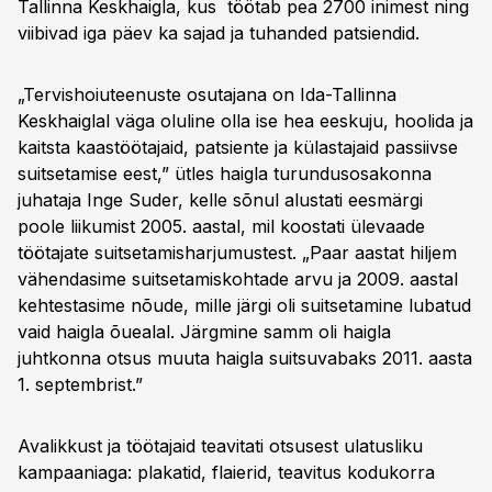
Tallinna Keskhaigla, kus töötab pea 2700 inimest ning
viibivad iga päev ka sajad ja tuhanded patsiendid.
„Tervishoiuteenuste osutajana on Ida-Tallinna
Keskhaiglal väga oluline olla ise hea eeskuju, hoolida ja
kaitsta kaastöötajaid, patsiente ja külastajaid passiivse
suitsetamise eest,” ütles haigla turundusosakonna
juhataja Inge Suder, kelle sõnul alustati eesmärgi
poole liikumist 2005. aastal, mil koostati ülevaade
töötajate suitsetamisharjumustest. „Paar aastat hiljem
vähendasime suitsetamiskohtade arvu ja 2009. aastal
kehtestasime nõude, mille järgi oli suitsetamine lubatud
vaid haigla õuealal. Järgmine samm oli haigla
juhtkonna otsus muuta haigla suitsuvabaks 2011. aasta
1. septembrist.”
Avalikkust ja töötajaid teavitati otsusest ulatusliku
kampaaniaga: plakatid, flaierid, teavitus kodukorra