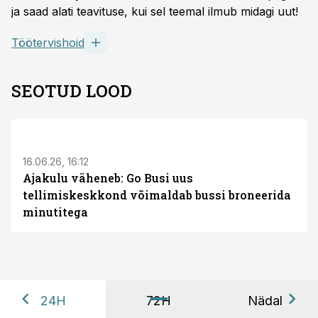
ja saad alati teavituse, kui sel teemal ilmub midagi uut!
Töötervishoid
SEOTUD LOOD
ST
16.06.26, 16:12
Ajakulu väheneb: Go Busi uus
tellimiskeskkond võimaldab bussi broneerida
minutitega
24H
72H
Nädal