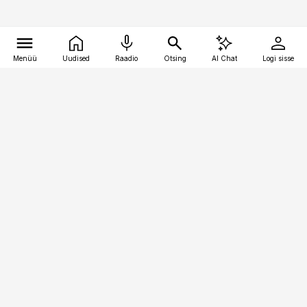
Menüü
Uudised
Raadio
Otsing
AI Chat
Logi sisse
Vana-Lõuna 39/1, 19094 Tallinn
(+372) 667 0111
personaliuudised@personaliuudised.ee
Telli
Reklaam
Firmast
Sisu kasutamisõigused
Ajakirjaniku
eetikakoodeks
Üldtingimused
Privaatsustingimused
Küpsiste poliitika
KKK