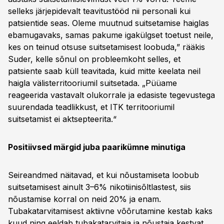
selleks järjepidevalt teavitustööd nii personali kui
patsientide seas. Oleme muutnud suitsetamise haiglas
ebamugavaks, samas pakume igakülgset toetust neile,
kes on teinud otsuse suitsetamisest loobuda,” rääkis
Suder, kelle sõnul on probleemkoht selles, et
patsiente saab küll teavitada, kuid mitte keelata neil
haigla välisterritooriumil suitsetada. „Püüame
reageerida vastavalt olukorrale ja edasiste tegevustega
suurendada teadlikkust, et ITK territooriumil
suitsetamist ei aktsepteerita.“
Positiivsed märgid juba paarikümne minutiga
Seireandmed näitavad, et kui nõustamiseta loobub
suitsetamisest ainult 3–6% nikotiinisõltlastest, siis
nõustamise korral on neid 20% ja enam.
Tubakatarvitamisest aktiivne võõrutamine kestab kaks
kuud ning eeldab tubakatarvitaja ja nõustaja kestvat