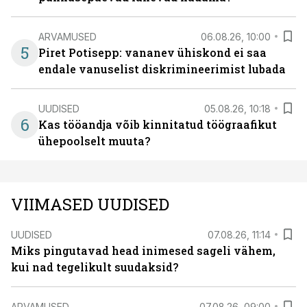
ARVAMUSED
06.08.26, 10:00
5
Piret Potisepp: vananev ühiskond ei saa
endale vanuselist diskrimineerimist lubada
UUDISED
05.08.26, 10:18
6
Kas tööandja võib kinnitatud töögraafikut
ühepoolselt muuta?
VIIMASED UUDISED
UUDISED
07.08.26, 11:14
Miks pingutavad head inimesed sageli vähem,
kui nad tegelikult suudaksid?
ARVAMUSED
07.08.26, 09:00