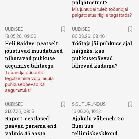
palgatoetust?
Mis juhtudel tuleb tööandjal
palgatoetus riigile tagastada?
UUDISED
UUDISED
18.05.26, 09:00
06.08.26, 08:46
Heli Raidve: peatselt
Töötaja jäi puhkuse ajal
jõustuvad muudatused
haigeks: kas
nihutavad puhkuse
puhkusepäevad
aegumise tähtaegu
lähevad kaduma?
Tööandja puudulik
tegutsemine võib muuta
puhkusepäevad ka
aegumatuks!
ST
UUDISED
SISUTURUNDUS
31.07.26, 09:15
16.06.26, 16:12
Raport: eestlased
Ajakulu väheneb: Go
peavad panema end
Busi uus
valmis 45 aasta
tellimiskeskkond