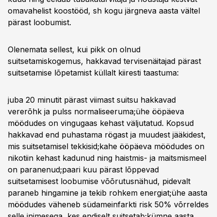
omavahelist koostööd, sh kogu järgneva aasta vältel
pärast loobumist.
Olenemata sellest, kui pikk on olnud
suitsetamiskogemus, hakkavad tervisenäitajad pärast
suitsetamise lõpetamist küllalt kiiresti taastuma:
juba 20 minutit pärast viimast suitsu hakkavad
vererõhk ja pulss normaliseeruma;ühe ööpäeva
möödudes on vingugaas kehast väljutatud. Kopsud
hakkavad end puhastama rögast ja muudest jääkidest,
mis suitsetamisel tekkisid;kahe ööpäeva möödudes on
nikotiin kehast kadunud ning haistmis- ja maitsmismeel
on paranenud;paari kuu pärast lõppevad
suitsetamisest loobumise võõrutusnähud, pidevalt
paraneb hingamine ja tekib rohkem energiat;ühe aasta
möödudes väheneb südameinfarkti risk 50% võrreldes
selle inimesega, kes endiselt suitsetab;kümne aasta