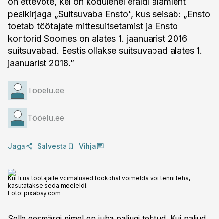
on ettevõte, kel on kodulehel eraldi alamleht
pealkirjaga „Suitsuvaba Ensto”, kus seisab: „Ensto
toetab töötajate mittesuitsetamist ja Ensto
kontorid Soomes on alates 1. jaanuarist 2016
suitsuvabad. Eestis ollakse suitsuvabad alates 1.
jaanuarist 2018.”
Tööelu.ee
Tööelu.ee
Jaga
Salvesta
Vihja
Kui luua töötajaile võimalused töökohal võimelda või tenni teha,
kasutatakse seda meeleldi.
Foto:
pixabay.com
Selle eesmärgi nimel on juba paljugi tehtud. Kui paljud