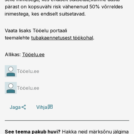
pärast on kopsuvähi risk vähenenud 50% võrreldes
inimestega, kes endiselt suitsetavad.
Vaata lisaks Tööelu portaali
teemalehte
tubakaennetusest töökohal
.
Allikas:
Tööelu.ee
Tööelu.ee
Tööelu.ee
Jaga
Vihja
See teema pakub huvi?
Hakka neid märksõnu jälgima