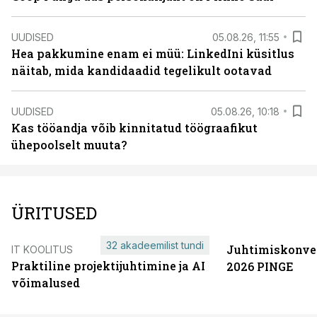
UUDISED
05.08.26, 11:55
Hea pakkumine enam ei müü: LinkedIni küsitlus
näitab, mida kandidaadid tegelikult ootavad
UUDISED
05.08.26, 10:18
Kas tööandja võib kinnitatud töögraafikut
ühepoolselt muuta?
ÜRITUSED
32 akadeemilist tundi
Juhtimiskonve
IT KOOLITUS
Praktiline projektijuhtimine ja AI
2026 PINGE
võimalused