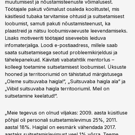
muutumisest ja nõustamisteenuste võimalusest.
Töötajaile pakuti võimalust osaleda koolitustel, mis
käsitlesid tubaka tarvitamise ohtusid ja suitsetamisest
loobumist, samuti pakuti nõustamisteenust, ka
plaastreid ja nätsu loobumisvaevuste leevendamiseks.
Lisaks motiveeriti töötajaid siseveebis leiduva
infomaterjaliga. Loodi e-postiaadress, millele saab
saata suitsetamisega seotud probleemikirjeldusi ja
tähelepanekuid. Käivitati vabatahtlik mentorlus –
kolleegi toetamine suitsetamisest loobumisel. Üksuste
hooned ja territooriumid on tähistatud märgistusega
„Oleme suitsuvaba haigla!”, „Suitsuvaba haigla ala” ja
„Viibid suitsuvaba haigla territooriumil. Meil on
suitsetamine keelatud!”.
„Meie tegevus on olnud viljakas: 2009. aasta küsitluse
põhjal oli personali suitsetamislevimus 25%, 2011.
aastal 18%. Haiglal on eesmärk vähendada 2017.
aastaks suitsetamislevimust veel 1% võrra. Teeme