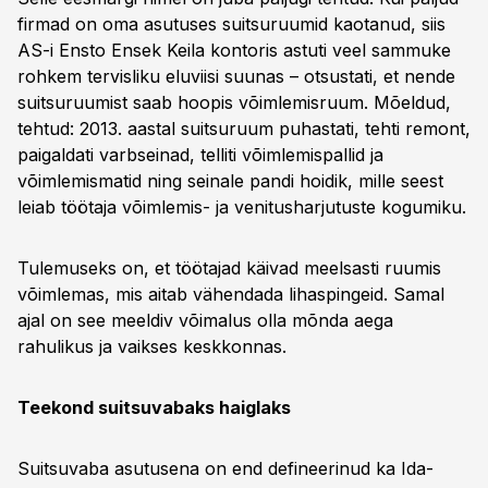
firmad on oma asutuses suitsuruumid kaotanud, siis
AS-i Ensto Ensek Keila kontoris astuti veel sammuke
rohkem tervisliku eluviisi suunas – otsustati, et nende
suitsuruumist saab hoopis võimlemisruum. Mõeldud,
tehtud: 2013. aastal suitsuruum puhastati, tehti remont,
paigaldati varbseinad, telliti võimlemispallid ja
võimlemismatid ning seinale pandi hoidik, mille seest
leiab töötaja võimlemis- ja venitusharjutuste kogumiku.
Tulemuseks on, et töötajad käivad meelsasti ruumis
võimlemas, mis aitab vähendada lihaspingeid. Samal
ajal on see meeldiv võimalus olla mõnda aega
rahulikus ja vaikses keskkonnas.
Teekond suitsuvabaks haiglaks
Suitsuvaba asutusena on end defineerinud ka Ida-