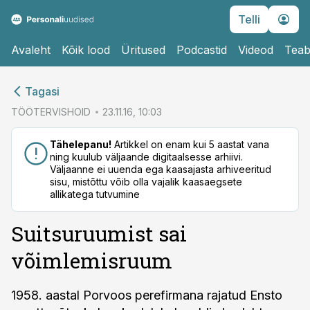
Telli
Avaleht
Kõik lood
Üritused
Podcastid
Videod
Teab
cebook
cebook
Tagasi
Twitter)
Twitter)
TÖÖTERVISHOID
23.11.16, 10:03
kedIn
kedIn
Tähelepanu!
Artikkel on enam kui 5 aastat vana
ning kuulub väljaande digitaalsesse arhiivi.
ail
ail
Väljaanne ei uuenda ega kaasajasta arhiveeritud
sisu, mistõttu võib olla vajalik kaasaegsete
k
k
allikatega tutvumine
Suitsuruumist sai
võimlemisruum
1958. aastal Porvoos perefirmana rajatud Ensto