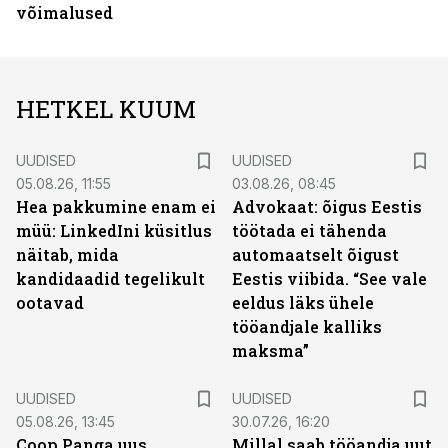
võimalused
HETKEL KUUM
UUDISED
UUDISED
05.08.26, 11:55
03.08.26, 08:45
Hea pakkumine enam ei
Advokaat: õigus Eestis
müü: LinkedIni küsitlus
töötada ei tähenda
näitab, mida
automaatselt õigust
kandidaadid tegelikult
Eestis viibida. “See vale
ootavad
eeldus läks ühele
tööandjale kalliks
maksma”
UUDISED
UUDISED
05.08.26, 13:45
30.07.26, 16:20
Coop Panga uus
Millal saab tööandja uut