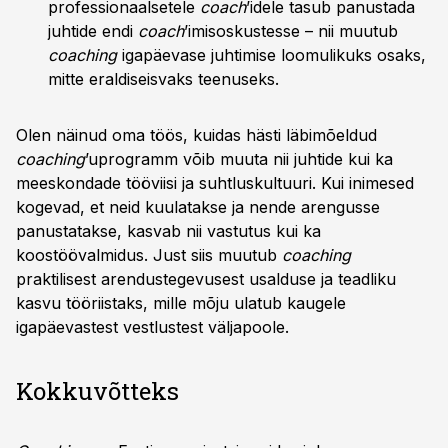
professionaalsetele
coach
’idele tasub panustada
juhtide endi
coach
’imisoskustesse – nii muutub
coaching
igapäevase juhtimise loomulikuks osaks,
mitte eraldiseisvaks teenuseks.
Olen näinud oma töös, kuidas hästi läbimõeldud
coaching
’uprogramm võib muuta nii juhtide kui ka
meeskondade tööviisi ja suhtluskultuuri. Kui inimesed
kogevad, et neid kuulatakse ja nende arengusse
panustatakse, kasvab nii vastutus kui ka
koostöövalmidus. Just siis muutub
coaching
praktilisest arendustegevusest usalduse ja teadliku
kasvu tööriistaks, mille mõju ulatub kaugele
igapäevastest vestlustest väljapoole.
Kokkuvõtteks