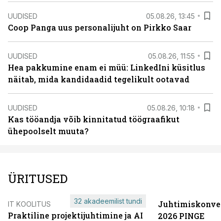
UUDISED
05.08.26, 13:45
Coop Panga uus personalijuht on Pirkko Saar
UUDISED
05.08.26, 11:55
Hea pakkumine enam ei müü: LinkedIni küsitlus
näitab, mida kandidaadid tegelikult ootavad
UUDISED
05.08.26, 10:18
Kas tööandja võib kinnitatud töögraafikut
ühepoolselt muuta?
ÜRITUSED
32 akadeemilist tundi
Juhtimiskonve
IT KOOLITUS
Praktiline projektijuhtimine ja AI
2026 PINGE