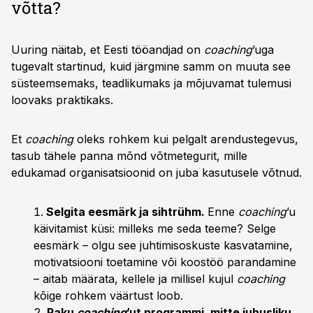
võtta?
Uuring näitab, et Eesti tööandjad on
coaching
’uga
tugevalt startinud, kuid järgmine samm on muuta see
süsteemsemaks, teadlikumaks ja mõjuvamat tulemusi
loovaks praktikaks.
Et
coaching
oleks rohkem kui pelgalt arendustegevus,
tasub tähele panna mõnd võtmetegurit, mille
edukamad organisatsioonid on juba kasutusele võtnud.
Selgita eesmärk ja sihtrühm.
Enne
coaching
’u
käivitamist küsi: milleks me seda teeme? Selge
eesmärk – olgu see juhtimisoskuste kasvatamine,
motivatsiooni toetamine või koostöö parandamine
– aitab määrata, kellele ja millisel kujul
coaching
kõige rohkem väärtust loob.
Paku
coaching
’ut programmi, mitte juhusliku