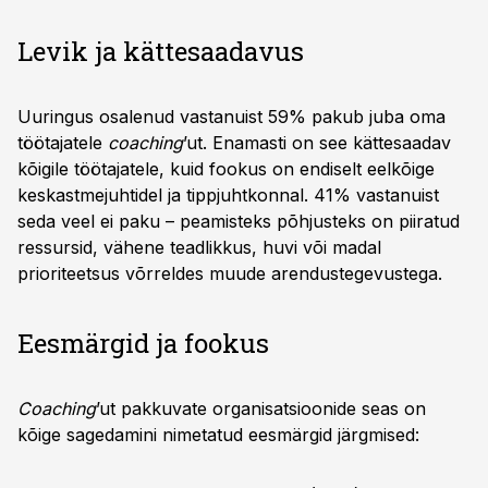
Levik ja kättesaadavus
Uuringus osalenud vastanuist 59% pakub juba oma
töötajatele
coaching
’ut. Enamasti on see kättesaadav
kõigile töötajatele, kuid fookus on endiselt eelkõige
keskastmejuhtidel ja tippjuhtkonnal. 41% vastanuist
seda veel ei paku – peamisteks põhjusteks on piiratud
ressursid, vähene teadlikkus, huvi või madal
prioriteetsus võrreldes muude arendustegevustega.
Eesmärgid ja fookus
Coaching
’ut pakkuvate organisatsioonide seas on
kõige sagedamini nimetatud eesmärgid järgmised: