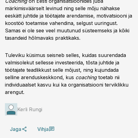
Coaching
on Eesti organisatsioonides juba
märkimisväärselt levinud ning selle mõju nähakse
eeskätt juhtide ja töötajate arendamise, motivatsiooni ja
koostöö toetamise vahendina, selgust uuringust.
Samas ei ole see veel muutunud süsteemseks ja kõiki
tasandeid hõlmavaks praktikaks.
Tuleviku küsimus seisneb selles, kuidas suurendada
valmisolekut sellesse investeerida, tõsta juhtide ja
töötajate teadlikkust selle mõjust, ning kujundada
selline arenduskeskkond, kus
coaching
toetab nii
individuaalset kasvu kui ka organisatsiooni terviklikku
arengut.
Kerli Rungi
Jaga
Vihja