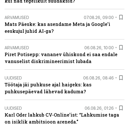
kui nad tegelikult suudaksid?
ARVAMUSED
07.08.26, 09:00
Mats Päeske: kas asendame Meta ja Google’i
eeskujul juhid AI-ga?
ARVAMUSED
06.08.26, 10:00
Piret Potisepp: vananev ühiskond ei saa endale
vanuselist diskrimineerimist lubada
UUDISED
06.08.26, 08:46
Töötaja jäi puhkuse ajal haigeks: kas
puhkusepäevad lähevad kaduma?
UUDISED
06.08.26, 01:26
Karl Oder lahkub CV-Online’ist: “Lahkumise taga
on isiklik ambitsioon areneda.”