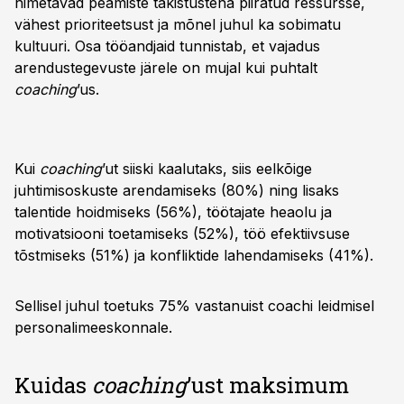
nimetavad peamiste takistustena piiratud ressursse,
vähest prioriteetsust ja mõnel juhul ka sobimatu
kultuuri. Osa tööandjaid tunnistab, et vajadus
arendustegevuste järele on mujal kui puhtalt
coaching
’us.
Kui
coaching
’ut siiski kaalutaks, siis eelkõige
juhtimisoskuste arendamiseks (80%) ning lisaks
talentide hoidmiseks (56%), töötajate heaolu ja
motivatsiooni toetamiseks (52%), töö efektiivsuse
tõstmiseks (51%) ja konfliktide lahendamiseks (41%).
Sellisel juhul toetuks 75% vastanuist coachi leidmisel
personalimeeskonnale.
Kuidas
coaching
’ust maksimum