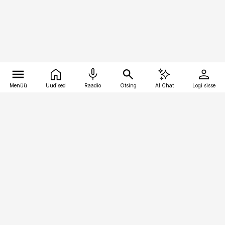
Menüü
Uudised
Raadio
Otsing
AI Chat
Logi sisse
Vana-Lõuna 39/1, 19094 Tallinn
(+372) 667 0111
personaliuudised@personaliuudised.ee
Telli
Reklaam
Firmast