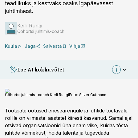
teadlikuks ja kestvaks osaks igapäevasest
juhtimisest.
Kerli Rungi
Cohortsi juhtimis-coach
Kuula
Jaga
Salvesta
Vihja
Loe AI kokkuvõtet
Eesti tööandjad on hakanud rohkem kasutama
Cohortsi juhtimis- coach Kerli Rungi
Foto:
Silver Gutmann
coaching'ut, et arendada organisatsioonikultuuri,
mitte ainult oskuseid. Uuringud näitavad, et paljud
Töötajate ootused enesearengule ja juhtide toetavale
organisatsioonid pakuvad coaching'ut juhtidele,
rollile on viimastel aastatel kiiresti kasvanud. Samal ajal
kuid rakendamine on veel algstaadiumis. Peamiste
otsivad organisatsioonid üha enam viise, kuidas tõsta
väljakutsetena tuuakse esile piiratud ressursid ja
juhtide võimekust, hoida talente ja tugevdada
vähene teadlikkus. Personalitiimide korraldatud