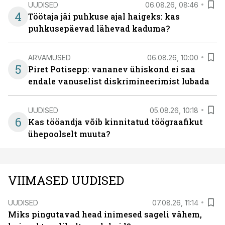
UUDISED
06.08.26, 08:46
4
Töötaja jäi puhkuse ajal haigeks: kas
puhkusepäevad lähevad kaduma?
ARVAMUSED
06.08.26, 10:00
5
Piret Potisepp: vananev ühiskond ei saa
endale vanuselist diskrimineerimist lubada
UUDISED
05.08.26, 10:18
6
Kas tööandja võib kinnitatud töögraafikut
ühepoolselt muuta?
VIIMASED UUDISED
UUDISED
07.08.26, 11:14
Miks pingutavad head inimesed sageli vähem,