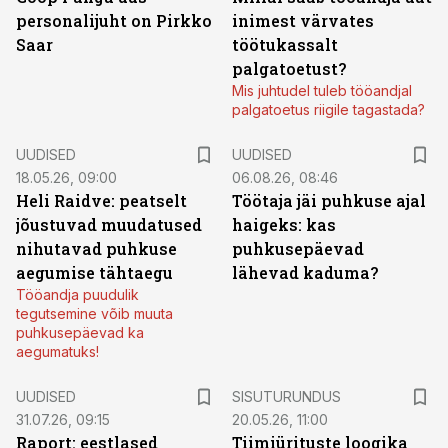
personalijuht on Pirkko
inimest värvates
Saar
töötukassalt
palgatoetust?
Mis juhtudel tuleb tööandjal
palgatoetus riigile tagastada?
UUDISED
UUDISED
18.05.26, 09:00
06.08.26, 08:46
Heli Raidve: peatselt
Töötaja jäi puhkuse ajal
jõustuvad muudatused
haigeks: kas
nihutavad puhkuse
puhkusepäevad
aegumise tähtaegu
lähevad kaduma?
Tööandja puudulik
tegutsemine võib muuta
puhkusepäevad ka
aegumatuks!
ST
UUDISED
SISUTURUNDUS
31.07.26, 09:15
20.05.26, 11:00
Raport: eestlased
Tiimiürituste loogika