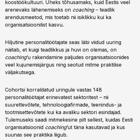
koostöökultuuri. Üheks tõhusamaks, kuid Eestis veel
uuringud näitavad, et töötajad kogevad
arenevaks lähenemiseks on
coaching
– teadlik
coaching'ut positiivselt, kuid tulemuste mõõtmine
arendusmeetod, mis toetab nii isiklikku kui ka
on keeruline. Tulevikus soovitakse muuta
organisatsioonilist kasvu.
coaching süsteemsemaks ja mõjuvamaks,
toetades nii individuaalset kui organisatsioonilist
Hiljutine personalitöötajate seas läbi viidud uuring
kasvu. Vajalik on suurendada investeeringuid ja
näitab, et kuigi teadlikkus ja huvi on olemas, on
teadlikkust selle kasulikkusest.
coaching
’u rakendamine paljudes organisatsioonides
veel kujunemisjärgus ning seotud mitme praktilise
väljakutsega.
Cohortsi korraldatud uringule vastas 148
personalitöötajat erinevatest sektoritest – nii
suurettevõtete, tehnoloogiafirmade, teenindus- ja
tootmisettevõtete kui ka avaliku sektori esindajad.
Tulemuseks saadi mitmekesine pilt sellest, kuidas Eesti
organisatsioonid
coaching
’ut täna kasutavad ja kus
suunas see praktika liigub.