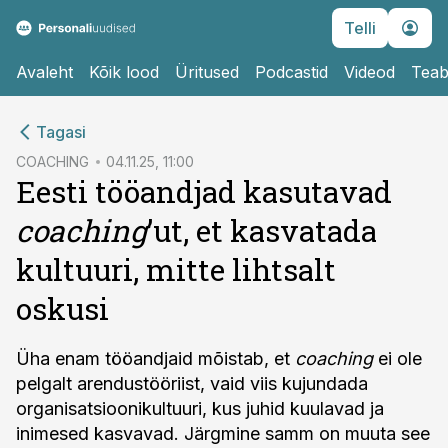
Telli
Avaleht
Kõik lood
Üritused
Podcastid
Videod
Teab
cebook
cebook
Tagasi
Twitter)
Twitter)
COACHING
04.11.25, 11:00
Eesti tööandjad kasutavad
kedIn
kedIn
coaching
’ut, et kasvatada
ail
ail
kultuuri, mitte lihtsalt
k
k
oskusi
Üha enam tööandjaid mõistab, et
coaching
ei ole
pelgalt arendustööriist, vaid viis kujundada
organisatsioonikultuuri, kus juhid kuulavad ja
inimesed kasvavad. Järgmine samm on muuta see