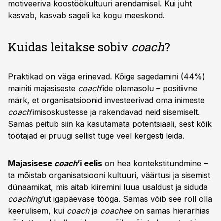
motiveeriva koostöökultuuri arendamisel. Kui juht
kasvab, kasvab sageli ka kogu meeskond.
Kuidas leitakse sobiv
coach
?
Praktikad on väga erinevad. Kõige sagedamini (44%)
mainiti majasiseste
coach
’ide olemasolu – positiivne
märk, et organisatsioonid investeerivad oma inimeste
coach
’imisoskustesse ja rakendavad neid sisemiselt.
Samas peitub siin ka kasutamata potentsiaali, sest kõik
töötajad ei pruugi sellist tuge veel kergesti leida.
Majasisese
coach
’i eelis
on hea kontekstitundmine –
ta mõistab organisatsiooni kultuuri, väärtusi ja sisemist
dünaamikat, mis aitab kiiremini luua usaldust ja siduda
coaching
’ut igapäevase tööga. Samas võib see roll olla
keerulisem, kui
coach
ja
coachee
on samas hierarhias