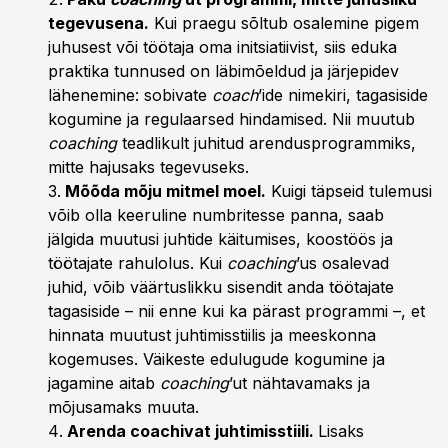
tegevusena.
Kui praegu sõltub osalemine pigem
juhusest või töötaja oma initsiatiivist, siis eduka
praktika tunnused on läbimõeldud ja järjepidev
lähenemine: sobivate
coach
’ide nimekiri, tagasiside
kogumine ja regulaarsed hindamised. Nii muutub
coaching
teadlikult juhitud arendusprogrammiks,
mitte hajusaks tegevuseks.
Mõõda mõju mitmel moel.
Kuigi täpseid tulemusi
võib olla keeruline numbritesse panna, saab
jälgida muutusi juhtide käitumises, koostöös ja
töötajate rahulolus. Kui
coaching
’us osalevad
juhid, võib väärtuslikku sisendit anda töötajate
tagasiside – nii enne kui ka pärast programmi –, et
hinnata muutust juhtimisstiilis ja meeskonna
kogemuses. Väikeste edulugude kogumine ja
jagamine aitab
coaching
’ut nähtavamaks ja
mõjusamaks muuta.
Arenda coachivat juhtimisstiili.
Lisaks