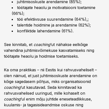
juhtimisoskuste arendamine (85%);
töötajate heaolu ja motivatsiooni toetamine
(66%);
töö efektiivsuse suurendamine (64%),;
talentide hoidmine ja arendamine (62%);
konfliktide lahendamine (61%).
See kinnitab, et
coaching
’ut nähakse eelkõige
vahendina juhtimisvõimekuse kasvatamiseks ning
töötajate heaolu ja hoidmise toetamiseks.
Ka oma praktikas – nii Eestis kui rahvusvaheliselt –
olen näinud, et just juhtimisoskuste arendamine on
kõige sagedasem põhjus, miks organisatsioonid
coaching
’ut kasutavad. Seda kinnitavad ka
rahvusvahelised uuringud, mille kohaselt on
coaching
’ul enim mõju juhtide eneseteadlikkuse,
kuulamis- ja tagasisideandmise oskuse ning