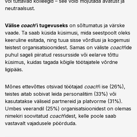
või tuttavad kolleegid – see võib mõjutada avatust ja
neutraalsust.
Välise
coach
’i tugevuseks
on sõltumatus ja värske
vaade. Ta saab küsida küsimusi, mida seestpoolt oleks
keeruline esitada, ning tuua sisse võrdlusi ja kogemusi
teistest organisatsioonidest. Samas on väliste
coach
’ide
puhul sageli piiratud ressursside või eelarve tõttu
küsimus, kuidas tagada kõigile töötajatele võrdne
ligipääs.
Mõnes ettevõttes otsivad töötajad
coach
’i ise (26%),
teistes aitab sobivat leida personalitiim (33%) või
kasutatakse väliseid partnereid ja platvorme (31%).
Umbes veerandil (25%) organisatsioonidest on olemas
nimekiri soovitatud
coach
’idest, kelle poole saab
vastavalt vajadusele pöörduda.