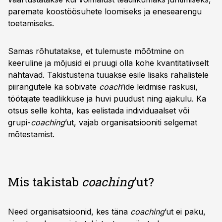
paremate koostöösuhete loomiseks ja enesearengu
toetamiseks.
Samas rõhutatakse, et tulemuste mõõtmine on
keeruline ja mõjusid ei pruugi olla kohe kvantitatiivselt
nähtavad. Takistustena tuuakse esile lisaks rahalistele
piirangutele ka sobivate
coach
’ide leidmise raskusi,
töötajate teadlikkuse ja huvi puudust ning ajakulu. Ka
otsus selle kohta, kas eelistada individuaalset või
grupi-
coaching
’ut, vajab organisatsiooniti selgemat
mõtestamist.
Mis takistab
coaching
’ut?
Need organisatsioonid, kes täna
coaching
’ut ei paku,