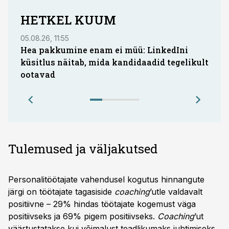
HETKEL KUUM
05.08.26, 11:55
05.08.
Hea pakkumine enam ei müü: LinkedIni
Coop
küsitlus näitab, mida kandidaadid tegelikult
Saar
ootavad
Tulemused ja väljakutsed
Personalitöötajate vahendusel kogutus hinnangute
järgi on töötajate tagasiside
coaching
’utle valdavalt
positiivne – 29% hindas töötajate kogemust väga
positiivseks ja 69% pigem positiivseks.
Coaching
’ut
väärtustatakse kui võimalust teadlikumaks juhtimiseks,