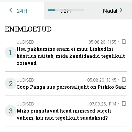
24H
72H
Nädal
ENIMLOETUD
UUDISED
05.08.26, 11:55
Hea pakkumine enam ei müü: LinkedIni
1
küsitlus näitab, mida kandidaadid tegelikult
ootavad
UUDISED
05.08.26, 13:45
2
Coop Panga uus personalijuht on Pirkko Saar
UUDISED
07.08.26, 11:14
3
Miks pingutavad head inimesed sageli
vähem, kui nad tegelikult suudaksid?