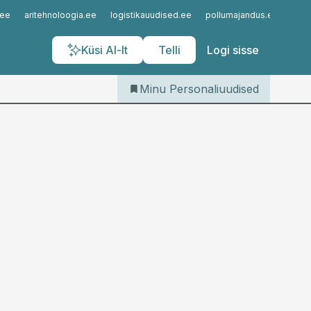
Iseteenindus
.ee
aritehnoloogia.ee
logistikauudised.ee
pollumajandus.ee
kinn
Telli Personaliuudised
Küsi AI-lt
Telli
Logi sisse
Minu Personaliuudised