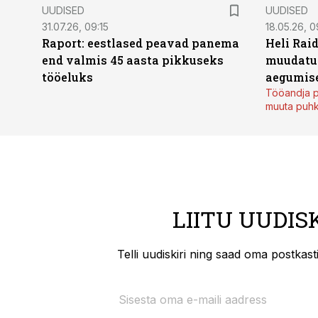
UUDISED
UUDISED
31.07.26, 09:15
18.05.26, 0
Raport: eestlased peavad panema
Heli Raid
end valmis 45 aasta pikkuseks
muudatu
tööeluks
aegumise
Tööandja p
muuta puh
LIITU UUDIS
Telli uudiskiri ning saad oma postkas