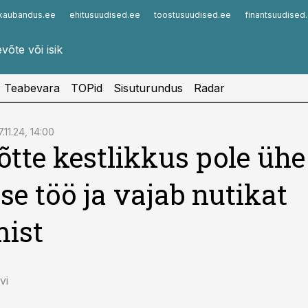
kaubandus.ee
ehitusuudised.ee
toostusuudised.ee
finantsuudised
Infopank
Radar
Teabevara
TOPid
Sisuturundus
Radar
7.11.24, 14:00
õtte kestlikkus pole ühe
se töö ja vajab nutikat
ist
vi