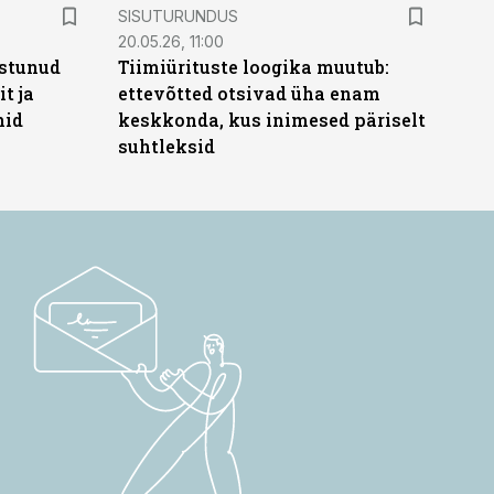
ST
SISUTURUNDUS
20.05.26, 11:00
stunud
Tiimiürituste loogika muutub:
t ja
ettevõtted otsivad üha enam
hid
keskkonda, kus inimesed päriselt
suhtleksid