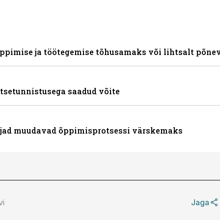
ppimise ja töötegemise tõhusamaks või lihtsalt põn
tsetunnistusega saadud võite
pijad muudavad õppimisprotsessi värskemaks
vi
Jaga