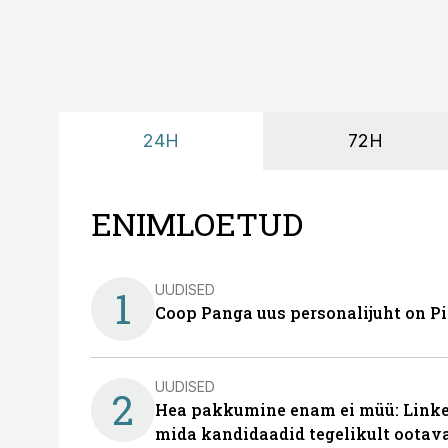
24H
72H
ENIMLOETUD
UUDISED
1
Coop Panga uus personalijuht on P
UUDISED
2
Hea pakkumine enam ei müü: Linked
mida kandidaadid tegelikult ootav