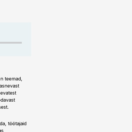
 on teemad,
aasnevast
evatest
odavast
est.
a, töötajaid
as