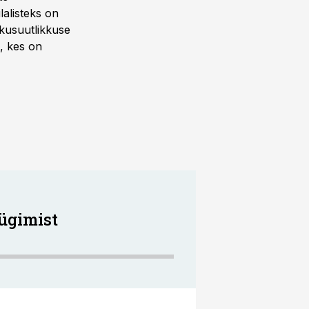
lalisteks on
tkusuutlikkuse
s, kes on
nügimist