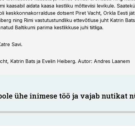
i kaasabil aidata kaasa kestliku mõtteviisi levikule. Saatekü
oli keskkonnakorralduse dotsent Piret Vacht, Orkla Eesti jä
iberg ning Rimi vastutustundliku ettevõtluse juht Katrin Bat
natud Baltikumi parima kestlikkuse juhi tiitliga.
atre Savi.
acht, Katrin Bats ja Evelin Heiberg. Autor: Andres Laanem
pole ühe inimese töö ja vajab nutikat 