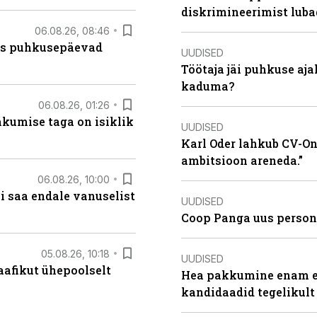
diskrimineerimist lub
06.08.26, 08:46
kas puhkusepäevad
UUDISED
Töötaja jäi puhkuse aj
kaduma?
06.08.26, 01:26
hkumise taga on isiklik
UUDISED
Karl Oder lahkub CV-Onl
ambitsioon areneda.”
06.08.26, 10:00
i saa endale vanuselist
UUDISED
Coop Panga uus persona
05.08.26, 10:18
UUDISED
aafikut ühepoolselt
Hea pakkumine enam ei
kandidaadid tegelikult