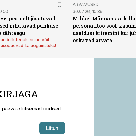
ARVAMUSED
9:00
30.07.26, 10:39
ve: peatselt jõustuvad
Mihkel Männamaa: killu
sed nihutavad puhkuse
personalitöö sööb kasumi
 tähtaegu
usaldust kiiremini kui ju
uudulik tegutsemine võib
oskavad arvata
kusepäevad ka aegumatuks!
KIRJAGA
ti päeva olulisemad uudised.
Liitun