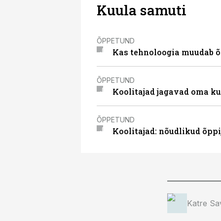
Kuula samuti
ÕPPETUND
Kas tehnoloogia muudab õ
ÕPPETUND
Koolitajad jagavad oma ku
ÕPPETUND
Koolitajad: nõudlikud õp
Katre Sa