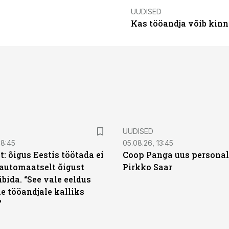
UUDISED
Kas tööandja võib kinn
UUDISED
08:45
05.08.26, 13:45
: õigus Eestis töötada ei
Coop Panga uus personal
automaatselt õigust
Pirkko Saar
ibida. “See vale eeldus
e tööandjale kalliks
”