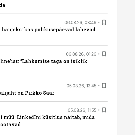
ada
06.08.26, 08:46
al haigeks: kas puhkusepäevad lähevad
06.08.26, 01:26
ine’ist: “Lahkumise taga on isiklik
05.08.26, 13:45
lijuht on Pirkko Saar
05.08.26, 11:55
 müü: LinkedIni küsitlus näitab, mida
 ootavad