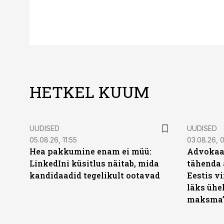
HETKEL KUUM
UUDISED
UUDISED
05.08.26, 11:55
03.08.26, 
Hea pakkumine enam ei müü:
Advokaat
LinkedIni küsitlus näitab, mida
tähenda 
kandidaadid tegelikult ootavad
Eestis vi
läks ühel
maksma