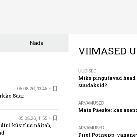
Nädal
VIIMASED U
UUDISED
Miks pingutavad head i
suudaksid?
05.08.26, 13:45
irkko Saar
ARVAMUSED
Mats Päeske: kas asend
05.08.26, 11:55
Ini küsitlus näitab,
ARVAMUSED
ad
Piret Potisepp: vanane