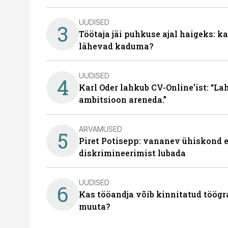
UUDISED
3
Töötaja jäi puhkuse ajal haigeks: 
lähevad kaduma?
UUDISED
4
Karl Oder lahkub CV-Online’ist: “La
ambitsioon areneda.”
ARVAMUSED
5
Piret Potisepp: vananev ühiskond e
diskrimineerimist lubada
UUDISED
6
Kas tööandja võib kinnitatud töögr
muuta?