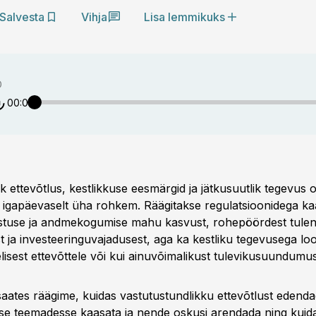
Salvesta
Vihja
Lisa lemmikuks
D
00:00
k ettevõtlus, kestlikkuse eesmärgid ja jätkusuutlik tegevus
igapäevaselt üha rohkem. Räägitakse regulatsioonidega k
tuse ja andmekogumise mahu kasvust, rohepöördest tulen
t ja investeeringuvajadusest, aga ka kestliku tegevusega lo
isest ettevõttele või kui ainuvõimalikust tulevikusuundumus
aates räägime, kuidas vastutustundlikku ettevõtlust edendad
use teemadesse kaasata ja nende oskusi arendada ning kuid