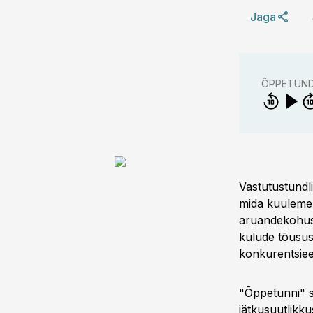
Jaga
ÕPPETUN
Vastutustundli
mida kuuleme 
aruandekohus
kulude tõusus
konkurentsieel
"Õppetunni" s
jätkusuutlikk