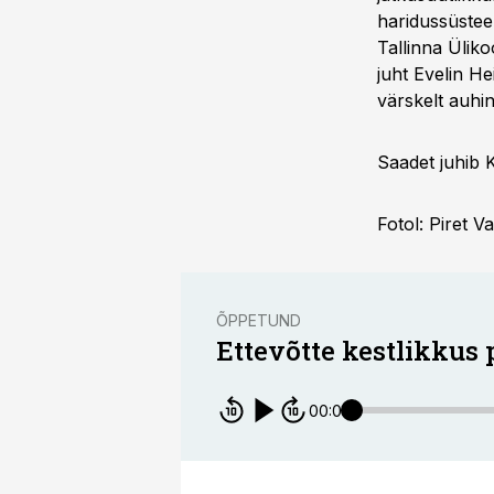
haridussüsteem
Tallinna Üliko
juht Evelin He
värskelt auhin
Saadet juhib K
Fotol: Piret V
ÕPPETUND
Ettevõtte kestlikkus 
00:00