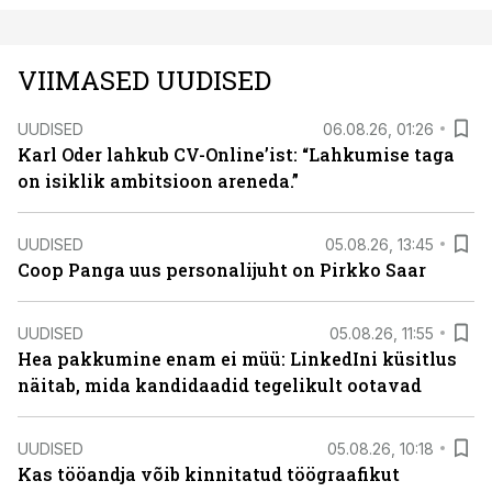
VIIMASED UUDISED
UUDISED
06.08.26, 01:26
Karl Oder lahkub CV-Online’ist: “Lahkumise taga
on isiklik ambitsioon areneda.”
UUDISED
05.08.26, 13:45
Coop Panga uus personalijuht on Pirkko Saar
UUDISED
05.08.26, 11:55
Hea pakkumine enam ei müü: LinkedIni küsitlus
näitab, mida kandidaadid tegelikult ootavad
UUDISED
05.08.26, 10:18
Kas tööandja võib kinnitatud töögraafikut