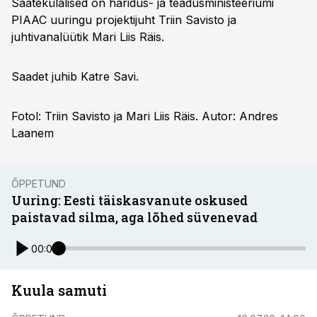
Saatekülalised on haridus- ja teadusministeeriumi
PIAAC uuringu projektijuht Triin Savisto ja
juhtivanalüütik Mari Liis Räis.
Saadet juhib Katre Savi.
Fotol: Triin Savisto ja Mari Liis Räis. Autor: Andres
Laanem
ÕPPETUND
Uuring: Eesti täiskasvanute oskused
paistavad silma, aga lõhed süvenevad
00:00
Kuula samuti