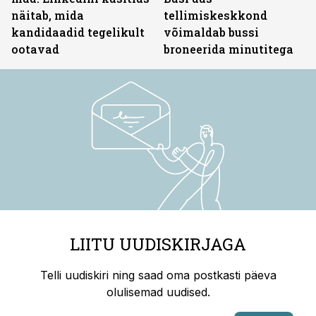
näitab, mida
tellimiskeskkond
kandidaadid tegelikult
võimaldab bussi
ootavad
broneerida minutitega
LIITU UUDISKIRJAGA
Telli uudiskiri ning saad oma postkasti päeva
olulisemad uudised.