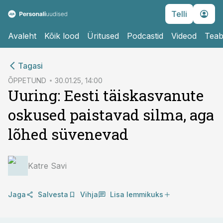
Telli
Avaleht
Kõik lood
Üritused
Podcastid
Videod
Teab
cebook
cebook
Tagasi
Twitter)
Twitter)
ÕPPETUND
30.01.25, 14:00
Uuring: Eesti täiskasvanute
kedIn
kedIn
oskused paistavad silma, aga
ail
ail
lõhed süvenevad
k
k
Katre Savi
Jaga
Salvesta
Vihja
Lisa lemmikuks