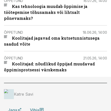
ÕPPETUND
16.07.26, 14:00
Kas tehnoloogia muudab õppimise ja
töötegemise tõhusamaks või lihtsalt
põnevamaks?
ÕPPETUND
18.06.26, 14:00
Koolitajad jagavad oma kutsetunnistusega
saadud võite
ÕPPETUND
21.05.26, 14:00
Koolitajad: nõudlikud õppijad muudavad
õppimisprotsessi värskemaks
Katre Savi
Jaga
Vihja