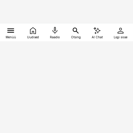
Menüü
Uudised
Raadio
Otsing
AI Chat
Logi sisse
Vana-Lõuna 39/1, 19094 Tallinn
(+372) 667 0111
personaliuudised@personaliuudised.ee
Telli
Reklaam
Firmast
Sisu kasutamisõigused
Ajakirjaniku
eetikakoodeks