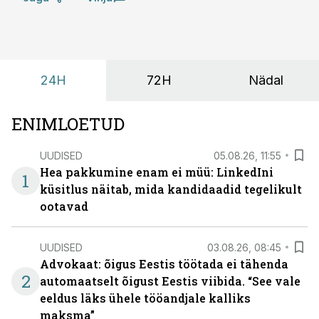
24H
72H
Nädal
ENIMLOETUD
UUDISED
05.08.26, 11:55
Hea pakkumine enam ei müü: LinkedIni
1
küsitlus näitab, mida kandidaadid tegelikult
ootavad
UUDISED
03.08.26, 08:45
Advokaat: õigus Eestis töötada ei tähenda
2
automaatselt õigust Eestis viibida. “See vale
eeldus läks ühele tööandjale kalliks
maksma”