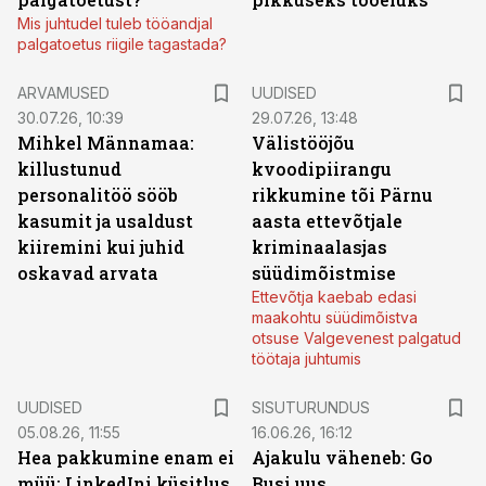
Mis juhtudel tuleb tööandjal
palgatoetus riigile tagastada?
ARVAMUSED
UUDISED
30.07.26, 10:39
29.07.26, 13:48
Mihkel Männamaa:
Välistööjõu
killustunud
kvoodipiirangu
personalitöö sööb
rikkumine tõi Pärnu
kasumit ja usaldust
aasta ettevõtjale
kiiremini kui juhid
kriminaalasjas
oskavad arvata
süüdimõistmise
Ettevõtja kaebab edasi
maakohtu süüdimõistva
otsuse Valgevenest palgatud
töötaja juhtumis
ST
UUDISED
SISUTURUNDUS
05.08.26, 11:55
16.06.26, 16:12
Hea pakkumine enam ei
Ajakulu väheneb: Go
müü: LinkedIni küsitlus
Busi uus