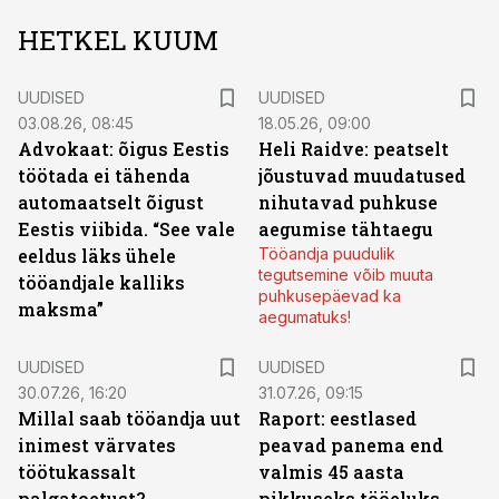
HETKEL KUUM
UUDISED
UUDISED
03.08.26, 08:45
18.05.26, 09:00
Advokaat: õigus Eestis
Heli Raidve: peatselt
töötada ei tähenda
jõustuvad muudatused
automaatselt õigust
nihutavad puhkuse
Eestis viibida. “See vale
aegumise tähtaegu
eeldus läks ühele
Tööandja puudulik
tegutsemine võib muuta
tööandjale kalliks
puhkusepäevad ka
maksma”
aegumatuks!
UUDISED
UUDISED
30.07.26, 16:20
31.07.26, 09:15
Millal saab tööandja uut
Raport: eestlased
inimest värvates
peavad panema end
töötukassalt
valmis 45 aasta
palgatoetust?
pikkuseks tööeluks