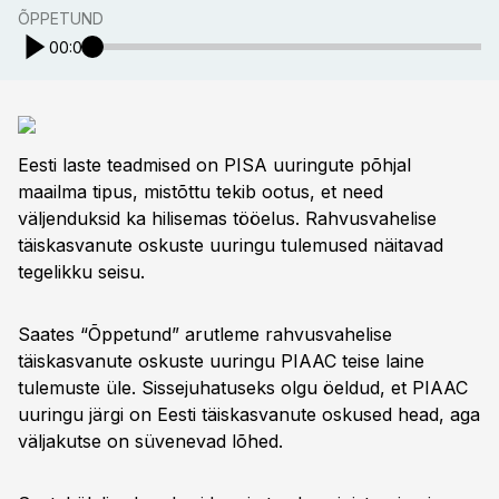
ÕPPETUND
00:00
Eesti laste teadmised on PISA uuringute põhjal
maailma tipus, mistõttu tekib ootus, et need
väljenduksid ka hilisemas tööelus. Rahvusvahelise
täiskasvanute oskuste uuringu tulemused näitavad
tegelikku seisu.
Saates “Õppetund” arutleme rahvusvahelise
täiskasvanute oskuste uuringu PIAAC teise laine
tulemuste üle. Sissejuhatuseks olgu öeldud, et PIAAC
uuringu järgi on Eesti täiskasvanute oskused head, aga
väljakutse on süvenevad lõhed.