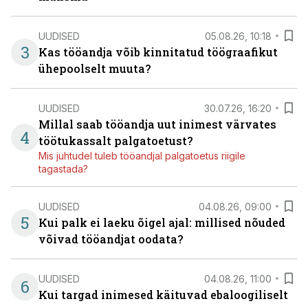
UUDISED
05.08.26, 10:18
3
Kas tööandja võib kinnitatud töögraafikut
ühepoolselt muuta?
UUDISED
30.07.26, 16:20
Millal saab tööandja uut inimest värvates
4
töötukassalt palgatoetust?
Mis juhtudel tuleb tööandjal palgatoetus riigile
tagastada?
UUDISED
04.08.26, 09:00
5
Kui palk ei laeku õigel ajal: millised nõuded
võivad tööandjat oodata?
UUDISED
04.08.26, 11:00
6
Kui targad inimesed käituvad ebaloogiliselt