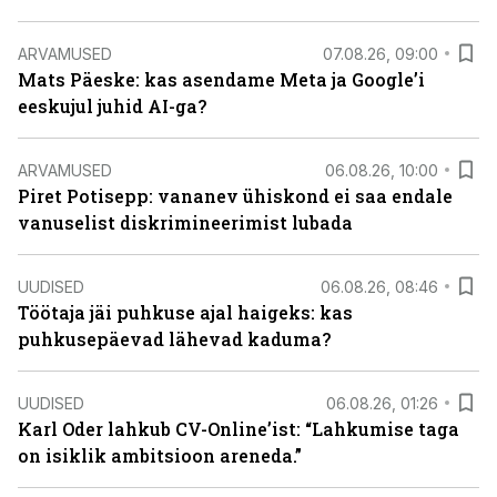
ARVAMUSED
07.08.26, 09:00
Mats Päeske: kas asendame Meta ja Google’i
eeskujul juhid AI-ga?
ARVAMUSED
06.08.26, 10:00
Piret Potisepp: vananev ühiskond ei saa endale
vanuselist diskrimineerimist lubada
UUDISED
06.08.26, 08:46
Töötaja jäi puhkuse ajal haigeks: kas
puhkusepäevad lähevad kaduma?
UUDISED
06.08.26, 01:26
Karl Oder lahkub CV-Online’ist: “Lahkumise taga
on isiklik ambitsioon areneda.”