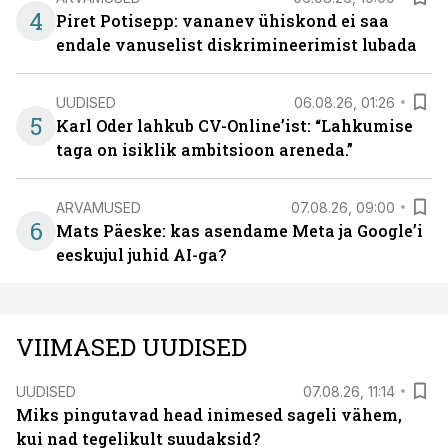
4
Piret Potisepp: vananev ühiskond ei saa
endale vanuselist diskrimineerimist lubada
UUDISED
06.08.26, 01:26
5
Karl Oder lahkub CV-Online’ist: “Lahkumise
taga on isiklik ambitsioon areneda.”
ARVAMUSED
07.08.26, 09:00
6
Mats Päeske: kas asendame Meta ja Google’i
eeskujul juhid AI-ga?
VIIMASED UUDISED
UUDISED
07.08.26, 11:14
Miks pingutavad head inimesed sageli vähem,
kui nad tegelikult suudaksid?