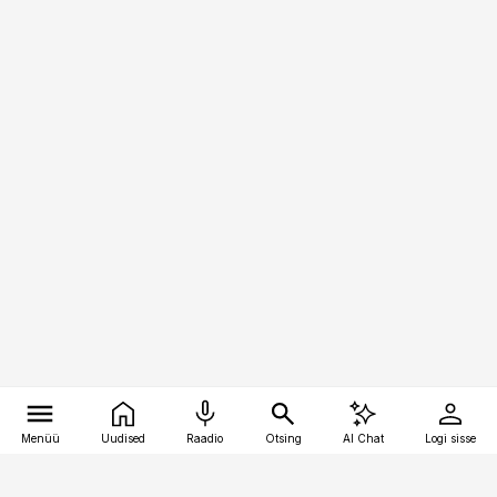
Menüü
Uudised
Raadio
Otsing
AI Chat
Logi sisse