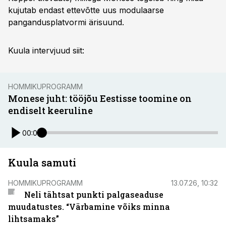
kujutab endast ettevõtte uus modulaarse
pangandusplatvormi ärisuund.
Kuula intervjuud siit:
HOMMIKUPROGRAMM
Monese juht: tööjõu Eestisse toomine on
endiselt keeruline
00:00
Kuula samuti
HOMMIKUPROGRAMM
13.07.26, 10:32
Neli tähtsat punkti palgaseaduse
muudatustes. “Värbamine võiks minna
lihtsamaks”