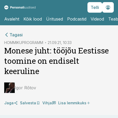
Telli
Avaleht
Kõik lood
Üritused
Podcastid
Videod
Teab
cebook
cebook
Tagasi
Twitter)
Twitter)
HOMMIKUPROGRAMM
21.09.21, 10:33
Monese juht: tööjõu Eestisse
kedIn
kedIn
toomine on endiselt
ail
ail
keeruline
k
k
Igor Rõtov
Jaga
Salvesta
Vihja
Lisa lemmikuks