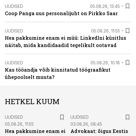
UUDISED
05.08.26, 13:45
Coop Panga uus personalijuht on Pirkko Saar
UUDISED
05.08.26, 11:55
Hea pakkumine enam ei müü: LinkedIni küsitlus
näitab, mida kandidaadid tegelikult ootavad
UUDISED
05.08.26, 10:18
Kas tööandja võib kinnitatud töögraafikut
ühepoolselt muuta?
HETKEL KUUM
UUDISED
UUDISED
05.08.26, 11:55
03.08.26, 08:45
Hea pakkumine enam ei
Advokaat: õigus Eestis