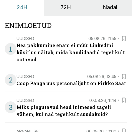
24H
72H
Nädal
ENIMLOETUD
UUDISED
05.08.26, 11:55
Hea pakkumine enam ei müü: LinkedIni
1
küsitlus näitab, mida kandidaadid tegelikult
ootavad
UUDISED
05.08.26, 13:45
2
Coop Panga uus personalijuht on Pirkko Saar
UUDISED
07.08.26, 11:14
3
Miks pingutavad head inimesed sageli
vähem, kui nad tegelikult suudaksid?
ARVAMUSED
06.08.26, 10:00