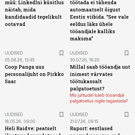
müü: LinkedIni küsitlus
töötada ei tähenda
näitab, mida
automaatselt õigust
kandidaadid tegelikult
Eestis viibida. “See vale
ootavad
eeldus läks ühele
tööandjale kalliks
maksma”
UUDISED
UUDISED
05.08.26, 13:45
30.07.26, 16:20
Coop Panga uus
Millal saab tööandja uut
personalijuht on Pirkko
inimest värvates
Saar
töötukassalt
palgatoetust?
Mis juhtudel tuleb tööandjal
palgatoetus riigile tagastada?
UUDISED
UUDISED
18.05.26, 09:00
31.07.26, 09:15
Heli Raidve: peatselt
Raport: eestlased