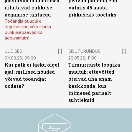
jõustuvad muudatused
peavad panema end
nihutavad puhkuse
valmis 45 aasta
aegumise tähtaegu
pikkuseks tööeluks
Tööandja puudulik
tegutsemine võib muuta
puhkusepäevad ka
aegumatuks!
ST
UUDISED
SISUTURUNDUS
04.08.26, 09:00
20.05.26, 11:00
Kui palk ei laeku õigel
Tiimiürituste loogika
ajal: millised nõuded
muutub: ettevõtted
võivad tööandjat
otsivad üha enam
oodata?
keskkonda, kus
inimesed päriselt
suhtleksid