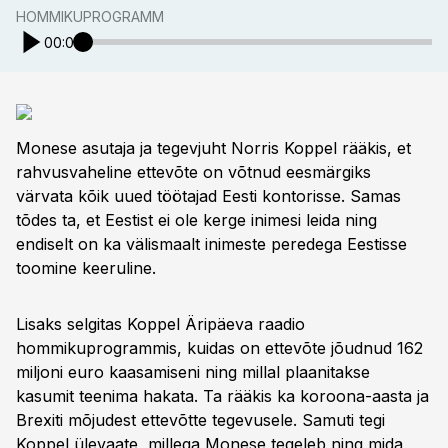
HOMMIKUPROGRAMM
00:00
Monese asutaja ja tegevjuht Norris Koppel rääkis, et
rahvusvaheline ettevõte on võtnud eesmärgiks
värvata kõik uued töötajad Eesti kontorisse. Samas
tõdes ta, et Eestist ei ole kerge inimesi leida ning
endiselt on ka välismaalt inimeste peredega Eestisse
toomine keeruline.
Lisaks selgitas Koppel Äripäeva raadio
hommikuprogrammis, kuidas on ettevõte jõudnud 162
miljoni euro kaasamiseni ning millal plaanitakse
kasumit teenima hakata. Ta rääkis ka koroona-aasta ja
Brexiti mõjudest ettevõtte tegevusele. Samuti tegi
Koppel ülevaate, millega Monese tegeleb ning mida