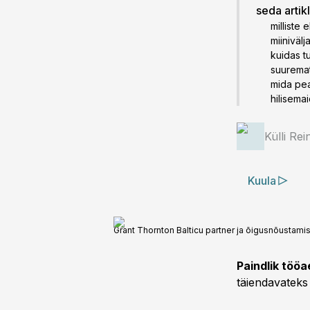
seda artik
milliste
miinivälj
kuidas t
suuremat
mida pea
hilisemai
Külli Rei
Kuula
Grant Thornton Balticu partner ja õigusnõustamise
Paindlik tööa
täiendavateks 