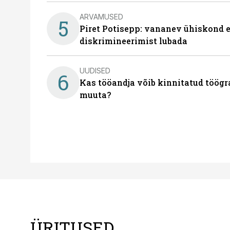
ARVAMUSED
5
Piret Potisepp: vananev ühiskond e
diskrimineerimist lubada
UUDISED
6
Kas tööandja võib kinnitatud töögr
muuta?
ÜRITUSED