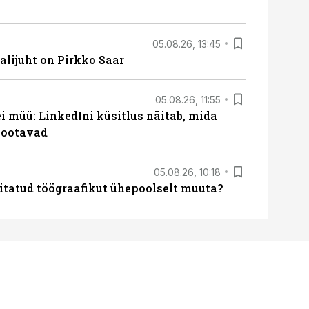
05.08.26, 13:45
lijuht on Pirkko Saar
05.08.26, 11:55
 müü: LinkedIni küsitlus näitab, mida
 ootavad
05.08.26, 10:18
itatud töögraafikut ühepoolselt muuta?