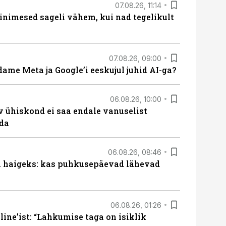
07.08.26, 11:14
nimesed sageli vähem, kui nad tegelikult
07.08.26, 09:00
ame Meta ja Google’i eeskujul juhid AI-ga?
06.08.26, 10:00
v ühiskond ei saa endale vanuselist
ada
06.08.26, 08:46
al haigeks: kas puhkusepäevad lähevad
06.08.26, 01:26
ine’ist: “Lahkumise taga on isiklik