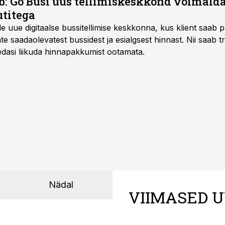
: Go Busi uus tellimiskeskkond võimalda
titega
e uue digitaalse bussitellimise keskkonna, kus klient saab 
te saadaolevatest bussidest ja esialgsest hinnast. Nii saab t
 edasi liikuda hinnapakkumist ootamata.
Nädal
VIIMASED U