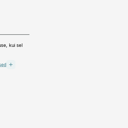
se, kui sel
sed