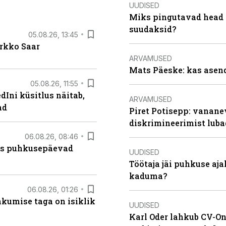
UUDISED
Miks pingutavad head i
suudaksid?
05.08.26, 13:45
irkko Saar
ARVAMUSED
Mats Päeske: kas asend
05.08.26, 11:55
Ini küsitlus näitab,
ARVAMUSED
ad
Piret Potisepp: vanane
diskrimineerimist lub
06.08.26, 08:46
kas puhkusepäevad
UUDISED
Töötaja jäi puhkuse aj
kaduma?
06.08.26, 01:26
hkumise taga on isiklik
UUDISED
Karl Oder lahkub CV-Onl