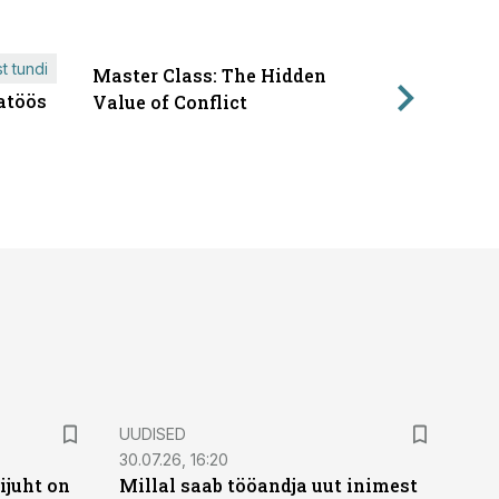
t tundi
Master Class: The Hidden
ÄRIPÄEVA 
atöös
Läbirääk
Value of Conflict
UUDISED
30.07.26, 16:20
ijuht on
Millal saab tööandja uut inimest