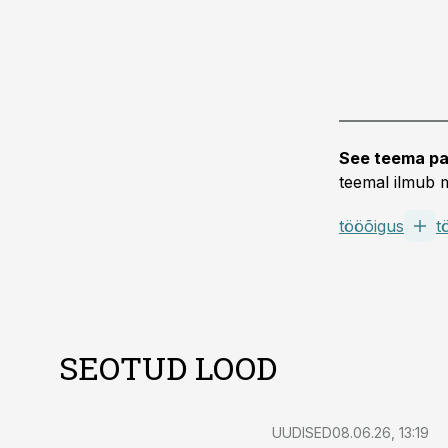
See teema pa
teemal ilmub m
tööõigus
t
SEOTUD LOOD
UUDISED
08.06.26, 13:19