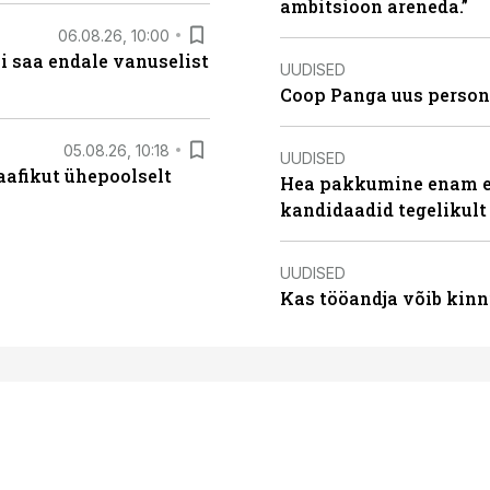
ambitsioon areneda.”
06.08.26, 10:00
i saa endale vanuselist
UUDISED
Coop Panga uus persona
05.08.26, 10:18
UUDISED
aafikut ühepoolselt
Hea pakkumine enam ei
kandidaadid tegelikult
UUDISED
Kas tööandja võib kinn