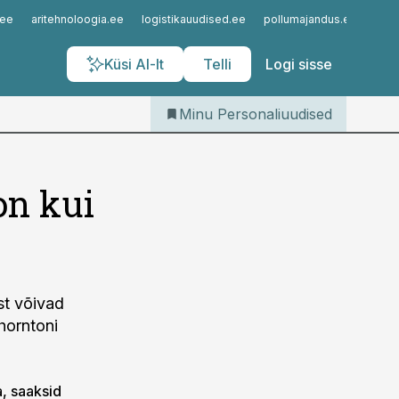
Iseteenindus
.ee
aritehnoloogia.ee
logistikauudised.ee
pollumajandus.ee
kinn
Telli Personaliuudised
Küsi AI-lt
Telli
Logi sisse
Minu Personaliuudised
on kui
st võivad
Thorntoni
a, saaksid