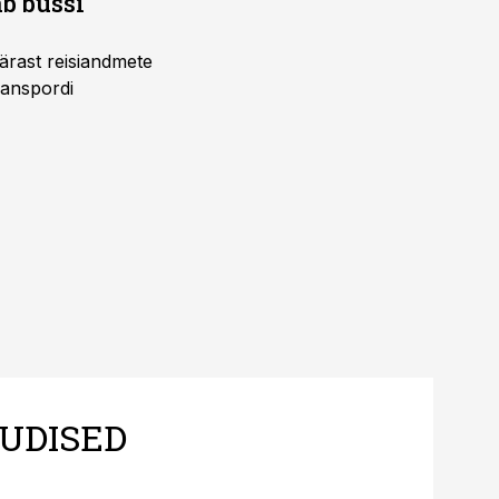
b bussi
pärast reisiandmete
ranspordi
UDISED