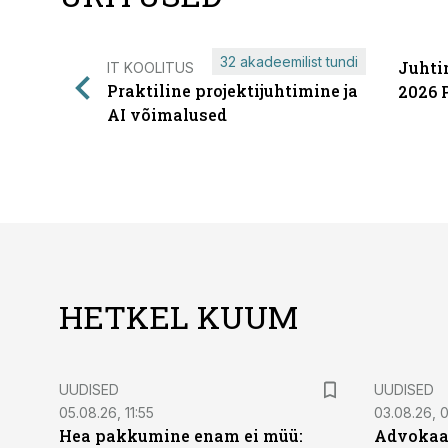
32 akadeemilist tundi
Juhti
IT KOOLITUS
Praktiline projektijuhtimine ja
2026 
AI võimalused
HETKEL KUUM
UUDISED
UUDISED
05.08.26, 11:55
03.08.26, 
Hea pakkumine enam ei müü:
Advokaat