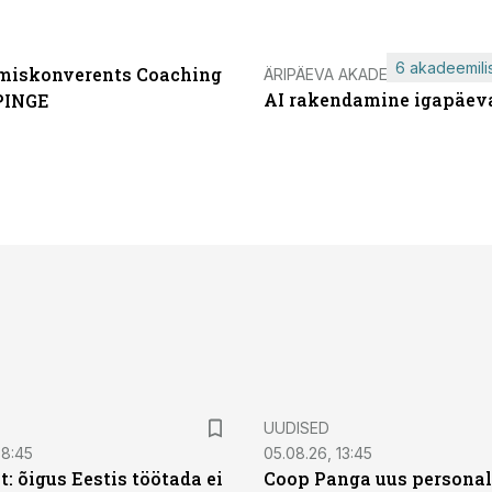
6 akadeemilis
miskonverents Coaching
ÄRIPÄEVA AKADEEMIA
AI rakendamine igapäev
PINGE
UUDISED
08:45
05.08.26, 13:45
: õigus Eestis töötada ei
Coop Panga uus personal