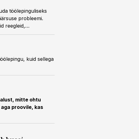
tuda töölepinguliseks
äärsuse probleemi.
d reegleid,
k
öölepingu, kuid sellega
alust, mitte ohtu
 aga proovile, kas