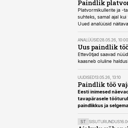
Paindlik platvo
Platvormikullerite ja -
suhteks, samal ajal ku
Uued analüüsid näitav
läbipaistvamat töökorra
ANALÜÜSID
28.05.26, 10:0
Uus paindlik töö
Ettevõtjad saavad nüüd 
kaasneb oluline haldusko
UUDISED
13.05.26, 13:10
Paindlik töö vaj
Eesti inimesed näevad
tavapärasele tööturul
paindlikkus ja selgem
ST
SISUTURUNDUS
16.0