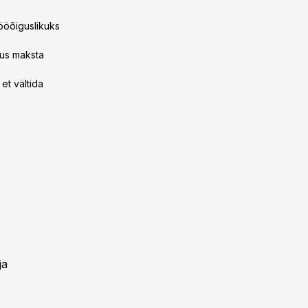
tööõiguslikuks
stus maksta
et vältida
ja