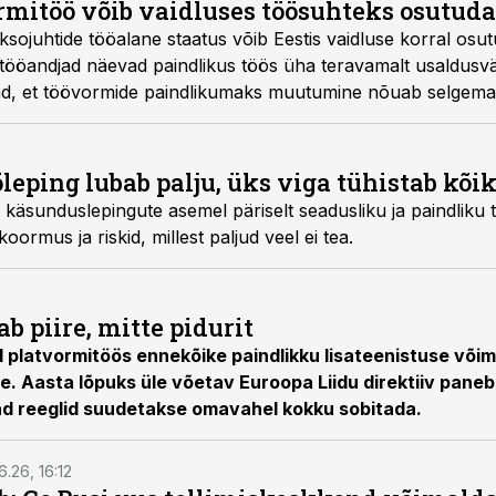
rmitöö võib vaidluses töösuhteks osutuda
taksojuhtide tööalane staatus võib Eestis vaidluse korral osu
i tööandjad näevad paindlikus töös üha teravamalt usaldusv
ad, et töövormide paindlikumaks muutumine nõuab selgemai
ldust ja suuremat vastutust mõlemalt poolelt.
0
leping lubab palju, üks viga tühistab kõi
käsunduslepingute asemel päriselt seadusliku ja paindliku t
ormus ja riskid, millest paljud veel ei tea.
ab piire, mitte pidurit
 platvormitöös ennekõike paindlikku lisateenistuse võim
e. Aasta lõpuks üle võetav Euroopa Liidu direktiiv paneb
ad reeglid suudetakse omavahel kokku sobitada.
6.26, 16:12