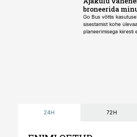
Ajakulu väheneb
broneerida minu
Go Bus võttis kasutusel
sisestamist kohe ülevaa
planeerimisega kiiresti
24H
72H