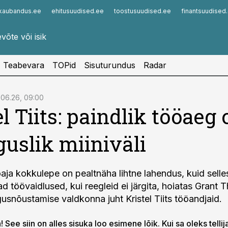
kaubandus.ee
ehitusuudised.ee
toostusuudised.ee
finantsuudised
Infopank
Radar
Teabevara
TOPid
Sisuturundus
Radar
.06.26, 09:00
el Tiits: paindlik tööaeg 
guslik miiniväli
öaja kokkulepe on pealtnäha lihtne lahendus, kuid selle
d töövaidlused, kui reegleid ei järgita, hoiatas Grant 
gusnõustamise valdkonna juht Kristel Tiits tööandjaid.
 See siin on alles sisuka loo esimene lõik. Kui sa oleks tellij