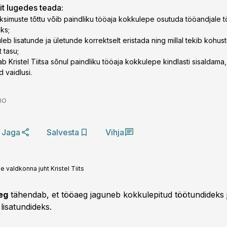
lit lugedes teada:
 eksimuste tõttu võib paindliku tööaja kokkulepe osutuda tööandjale 
aks;
uleb lisatunde ja ületunde korrektselt eristada ning millal tekib kohu
 tasu;
b Kristel Tiitsa sõnul paindliku tööaja kokkulepe kindlasti sisaldama, 
d vaidlusi.
no
Jaga
Salvesta
Vihja
 valdkonna juht Kristel Tiits
eg
tähendab, et tööaeg jaguneb kokkulepitud töötundideks 
lisatundideks.