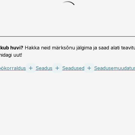
kub huvi?
Hakka neid märksõnu jälgima ja saad alati teavitu
idagi uut!
öökorraldus
Seadus
Seadused
Seadusemuudatu