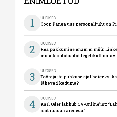
ENIMLOETUD
UUDISED
1
Coop Panga uus personalijuht on P
UUDISED
2
Hea pakkumine enam ei müü: Linked
mida kandidaadid tegelikult ootav
UUDISED
3
Töötaja jäi puhkuse ajal haigeks: 
lähevad kaduma?
UUDISED
4
Karl Oder lahkub CV-Online’ist: “La
ambitsioon areneda.”