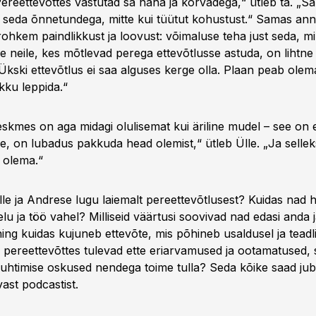
ereettevõttes vastutad sa naha ja kõrvadega,“ ütleb ta. „Sa
ed seda õnnetundega, mitte kui tüütut kohustust.“ Samas an
ohkem paindlikkust ja loovust: võimaluse teha just seda, mi
neile, kes mõtlevad perega ettevõtlusse astuda, on lihtne 
kski ettevõtlus ei saa alguses kerge olla. Plaan peab olema
okku leppida.“
eskmes on aga midagi olulisemat kui äriline mudel – see on e
, on lubadus pakkuda head olemist,“ ütleb Ülle. „Ja selle
s olema.“
lle ja Andrese lugu laiemalt pereettevõtlusest? Kuidas nad 
lu ja töö vahel? Milliseid väärtusi soovivad nad edasi anda 
ing kuidas kujuneb ettevõte, mis põhineb usaldusel ja teadl
i pereettevõttes tulevad ette eriarvamused ja ootamatused, s
juhtimise oskused nendega toime tulla? Seda kõike saad jub
vast podcastist.