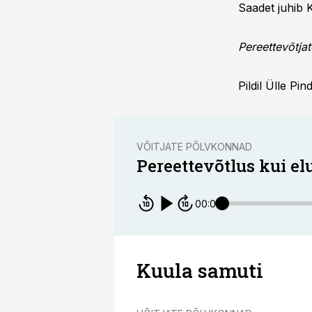
Saadet juhib K
Pereettevõtjat
Pildil Ülle Pi
VÕITJATE PÕLVKONNAD
Pereettevõtlus kui el
00:00
Kuula samuti