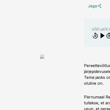
Jaga
VÕITJATE
Pereettevõtlu
järjepidevusel
Tema jaoks on 
oluline on.
Pärnumaal Rei
tullakse, et a
usun, et peree