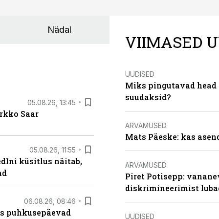
Nädal
VIIMASED U
UUDISED
Miks pingutavad head i
suudaksid?
05.08.26, 13:45
irkko Saar
ARVAMUSED
Mats Päeske: kas asend
05.08.26, 11:55
Ini küsitlus näitab,
ARVAMUSED
ad
Piret Potisepp: vanane
diskrimineerimist lub
06.08.26, 08:46
kas puhkusepäevad
UUDISED