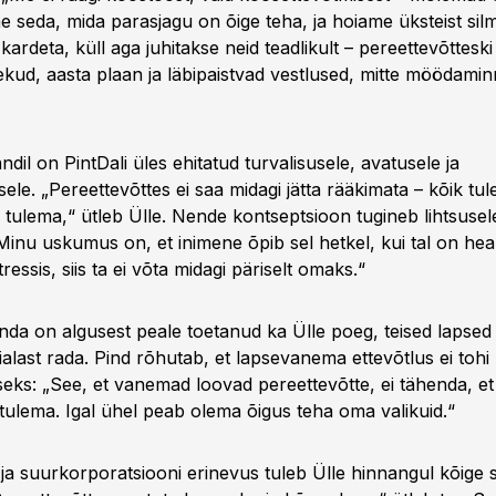
e seda, mida parasjagu on õige teha, ja hoiame üksteist sil
 kardeta, küll aga juhitakse neid teadlikult – pereettevõttesk
kud, aasta plaan ja läbipaistvad vestlused, mitte möödami
ndil on PintDali üles ehitatud turvalisusele, avatusele ja
sele. „Pereettevõttes ei saa midagi jätta rääkimata – kõik tul
i tulema,“ ütleb Ülle. Nende kontseptsioon tugineb lihtsusel
Minu uskumus on, et inimene õpib sel hetkel, kui tal on hea 
ressis, siis ta ei võta midagi päriselt omaks.“
onda on algusest peale toetanud ka Ülle poeg, teised lapsed
ialast rada. Pind rõhutab, et lapsevanema ettevõtlus ei toh
seks: „See, et vanemad loovad pereettevõtte, ei tähenda, et
tulema. Igal ühel peab olema õigus teha oma valikuid.“
ja suurkorporatsiooni erinevus tuleb Ülle hinnangul kõige s