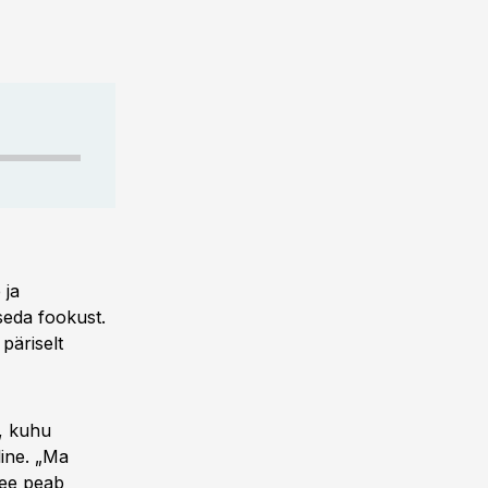
 ja
seda fookust.
päriselt
k, kuhu
line. „Ma
See peab