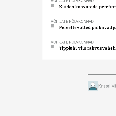
VÕITJATE PÕLVKONNAD
Kuidas kasvatada perefirma
VÕITJATE PÕLVKONNAD
Pereettevõtted palkavad ju
VÕITJATE PÕLVKONNAD
Tippjuhi viis rahvusvaheli
Kristel V