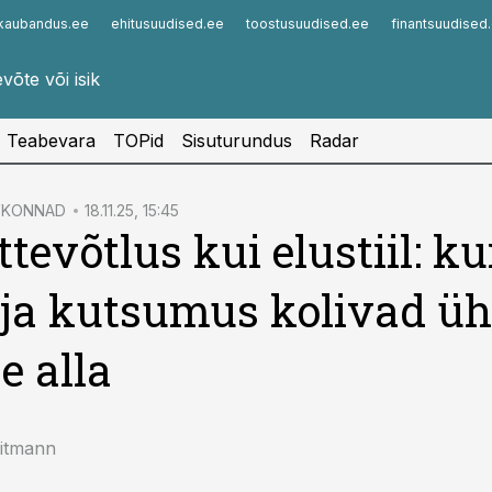
kaubandus.ee
ehitusuudised.ee
toostusuudised.ee
finantsuudised
Infopank
Radar
Teabevara
TOPid
Sisuturundus
Radar
VKONNAD
18.11.25, 15:45
tevõtlus kui elustiil: kui
ja kutsumus kolivad üh
e alla
iitmann