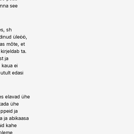
anna see
es, sh
dinud üleöö,
as mõte, et
kirjeldab ta.
t ja
a kaua ei
utult edasi
es elavad ühe
ötada ühe
eppeid ja
ma ja abikaasa
aid kahe
 oleme