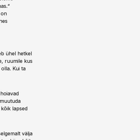
mas.“
i on
nnes
eb ühel hetkel
e, ruumile kus
olla. Kui ta
 hoiavad
i muutuda
 kõik lapsed
elgemalt välja