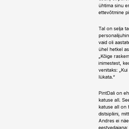
ühtima sinu en
ettevõtmine p
Tal on selja t
personalijuhi
vaid oli aast
ühel hetkel as
„Kõige raskem 
inimestest, ke
venitaks: „Kui
lükata.“
PintDali on e
katuse all. See
katuse all on 
distsipliini, 
Andres ei näe 
eestvedajana: