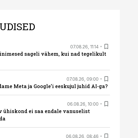
UDISED
07.08.26, 11:14
nimesed sageli vähem, kui nad tegelikult
07.08.26, 09:00
ame Meta ja Google’i eeskujul juhid AI-ga?
06.08.26, 10:00
v ühiskond ei saa endale vanuselist
ada
06.08.26, 08:46