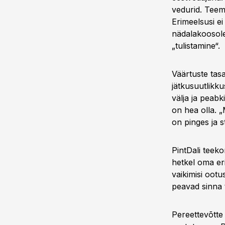
vedurid. Teem
Erimeelsusi ei
nädalakoosole
„tulistamine“.
Väärtuste tasa
jätkusuutlikku
välja ja peabk
on hea olla. „
on pinges ja st
PintDali teek
hetkel oma er
vaikimisi ootu
peavad sinna 
Pereettevõtte 