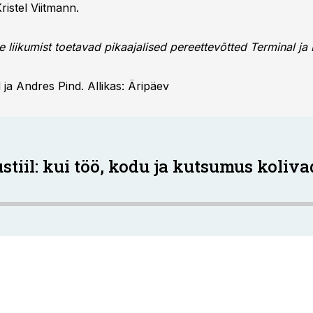
ristel Viitmann.
e liikumist toetavad pikaajalised pereettevõtted Terminal j
nd ja Andres Pind. Allikas: Äripäev
ustiil: kui töö, kodu ja kutsumus koliva