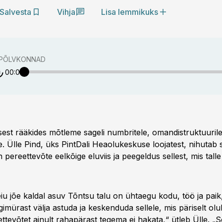
Salvesta
Vihja
Lisa lemmikuks
 PÕLVKONNAD
00:00
sest rääkides mõtleme sageli numbritele, omandistruktuurile
e. Ülle Pind, üks PintDali Heaolukeskuse loojatest, nihutab 
pereettevõte eelkõige eluviis ja peegeldus sellest, mis talle 
u jõe kaldal asuv Tõntsu talu on ühtaegu kodu, töö ja pai
rgimürast välja astuda ja keskenduda sellele, mis päriselt olu
ttevõtet ainult rahapärast tegema ei hakata,“ ütleb Ülle. „