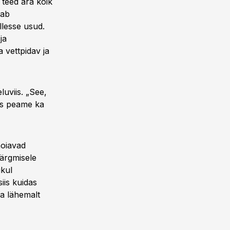
 teed ära kõik
nab
llesse usud.
ja
 vettpidav ja
luviis. „See,
ks peame ka
hoiavad
järgmisele
ikul
iis kuidas
a lähemalt