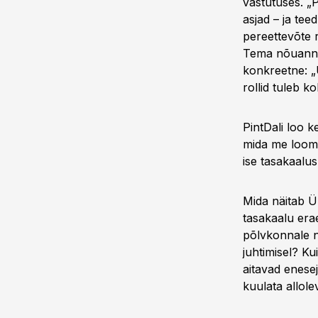
vastutuses. „P
asjad – ja te
pereettevõte r
Tema nõuanne 
konkreetne: „Ü
rollid tuleb k
PintDali loo k
mida me loome
ise tasakaalu
Mida näitab Ü
tasakaalu erae
põlvkonnale n
juhtimisel? Ku
aitavad enese
kuulata allole