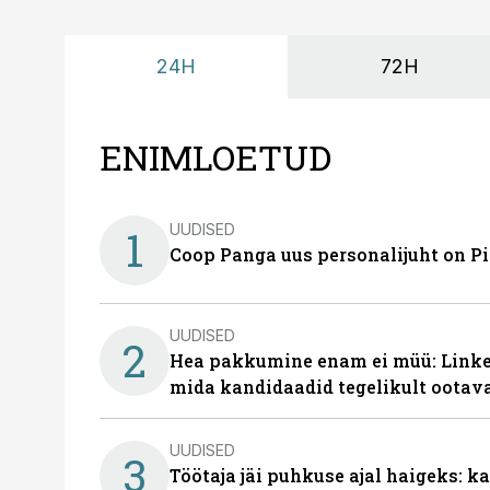
24H
72H
ENIMLOETUD
UUDISED
1
Coop Panga uus personalijuht on P
UUDISED
2
Hea pakkumine enam ei müü: Linked
mida kandidaadid tegelikult ootav
UUDISED
3
Töötaja jäi puhkuse ajal haigeks: 