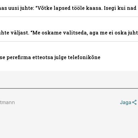
s uusi juhte: “Võtke lapsed tööle kaasa. Isegi kui nad
hte väljast. “Me oskame valitseda, aga me ei oska juht
se perefirma etteotsa julge telefonikõne
iitmann
Jaga