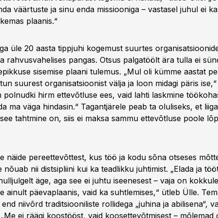
da väärtuste ja sinu enda missiooniga – vastasel juhul ei k
ikemas plaanis.“
aga üle 20 aasta tippjuhi kogemust suurtes organisatsioonid
na rahvusvahelises pangas. Otsus palgatöölt ära tulla ei sün
atepikkuse sisemise plaani tulemus. „Mul oli kümme aastat pe
tun suurest organisatsioonist välja ja loon midagi päris ise,“ 
polnudki hirm ettevõtluse ees, vaid lahti laskmine töökohas
da ma väga hindasin.“ Tagantjärele peab ta oluliseks, et liig
 see tahtmine on, siis ei maksa sammu ettevõtluse poole lõp
he näide pereettevõttest, kus töö ja kodu sõna otseses mõtt
 nõuab nii distsipliini kui ka teadlikku juhtimist. „Elada ja tö
hulljulgelt äge, aga see ei juhtu iseenesest – vaja on kokkul
mitte ainult päevaplaanis, vaid ka suhtlemises,“ ütleb Ülle. Te
end niivõrd traditsiooniliste rollidega „juhina ja abilisena“, v
 „Me ei räägi koostööst, vaid koosettevõtmisest – mõlemad