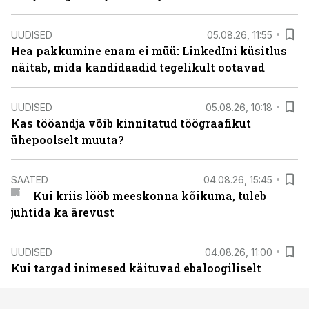
UUDISED
05.08.26, 11:55
Hea pakkumine enam ei müü: LinkedIni küsitlus
näitab, mida kandidaadid tegelikult ootavad
UUDISED
05.08.26, 10:18
Kas tööandja võib kinnitatud töögraafikut
ühepoolselt muuta?
SAATED
04.08.26, 15:45
Kui kriis lööb meeskonna kõikuma, tuleb
juhtida ka ärevust
UUDISED
04.08.26, 11:00
Kui targad inimesed käituvad ebaloogiliselt