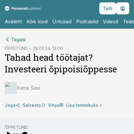
Telli
Avaleht
Kõik lood
Üritused
Podcastid
Videod
Teab
cebook
cebook
Tagasi
Twitter)
Twitter)
ÕPPETUND
28.03.24, 14:00
Tahad head töötajat?
kedIn
kedIn
Investeeri õpipoisiõppesse
ail
ail
k
k
Katre Savi
Jaga
Salvesta
Vihja
Lisa lemmikuks
ÕPPETUND