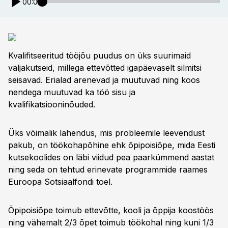
00:00
Kvalifitseeritud tööjõu puudus on üks suurimaid
väljakutseid, millega ettevõtted igapäevaselt silmitsi
seisavad. Erialad arenevad ja muutuvad ning koos
nendega muutuvad ka töö sisu ja
kvalifikatsiooninõuded.
Üks võimalik lahendus, mis probleemile leevendust
pakub, on töökohapõhine ehk õpipoisiõpe, mida Eesti
kutsekoolides on läbi viidud pea paarkümmend aastat
ning seda on tehtud erinevate programmide raames
Euroopa Sotsiaalfondi toel.
Õpipoisiõpe toimub ettevõtte, kooli ja õppija koostöös
ning vähemalt 2/3 õpet toimub töökohal ning kuni 1/3