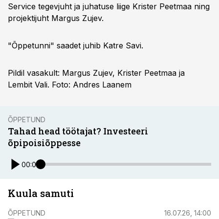
Service tegevjuht ja juhatuse liige Krister Peetmaa ning
projektijuht Margus Zujev.
"Õppetunni" saadet juhib Katre Savi.
Pildil vasakult: Margus Zujev, Krister Peetmaa ja
Lembit Vali. Foto: Andres Laanem
ÕPPETUND
Tahad head töötajat? Investeeri
õpipoisiõppesse
00:00
Kuula samuti
ÕPPETUND
16.07.26, 14:00