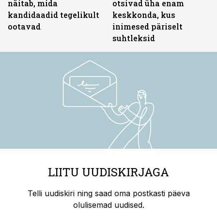
näitab, mida
otsivad üha enam
kandidaadid tegelikult
keskkonda, kus
ootavad
inimesed päriselt
suhtleksid
LIITU UUDISKIRJAGA
Telli uudiskiri ning saad oma postkasti päeva
olulisemad uudised.