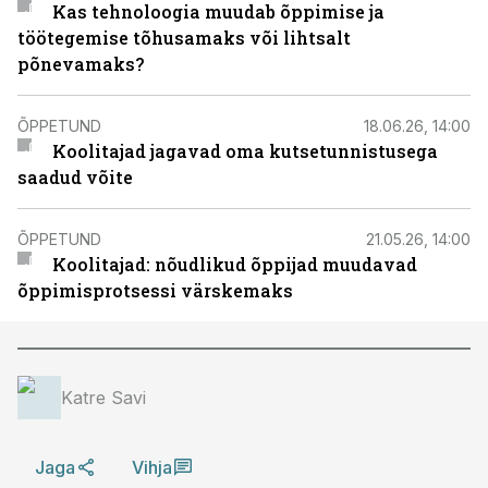
Kas tehnoloogia muudab õppimise ja
töötegemise tõhusamaks või lihtsalt
põnevamaks?
ÕPPETUND
18.06.26, 14:00
Koolitajad jagavad oma kutsetunnistusega
saadud võite
ÕPPETUND
21.05.26, 14:00
Koolitajad: nõudlikud õppijad muudavad
õppimisprotsessi värskemaks
Katre Savi
Jaga
Vihja