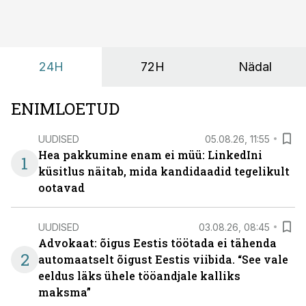
24H
72H
Nädal
ENIMLOETUD
UUDISED
05.08.26, 11:55
Hea pakkumine enam ei müü: LinkedIni
1
küsitlus näitab, mida kandidaadid tegelikult
ootavad
UUDISED
03.08.26, 08:45
Advokaat: õigus Eestis töötada ei tähenda
2
automaatselt õigust Eestis viibida. “See vale
eeldus läks ühele tööandjale kalliks
maksma”