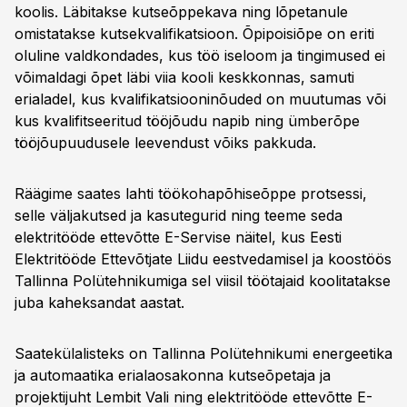
koolis. Läbitakse kutseõppekava ning lõpetanule
omistatakse kutsekvalifikatsioon. Õpipoisiõpe on eriti
oluline valdkondades, kus töö iseloom ja tingimused ei
võimaldagi õpet läbi viia kooli keskkonnas, samuti
erialadel, kus kvalifikatsiooninõuded on muutumas või
kus kvalifitseeritud tööjõudu napib ning ümberõpe
tööjõupuudusele leevendust võiks pakkuda.
Räägime saates lahti töökohapõhiseõppe protsessi,
selle väljakutsed ja kasutegurid ning teeme seda
elektritööde ettevõtte E-Servise näitel, kus Eesti
Elektritööde Ettevõtjate Liidu eestvedamisel ja koostöös
Tallinna Polütehnikumiga sel viisil töötajaid koolitatakse
juba kaheksandat aastat.
Saatekülalisteks on Tallinna Polütehnikumi energeetika
ja automaatika erialaosakonna kutseõpetaja ja
projektijuht Lembit Vali ning elektritööde ettevõtte E-