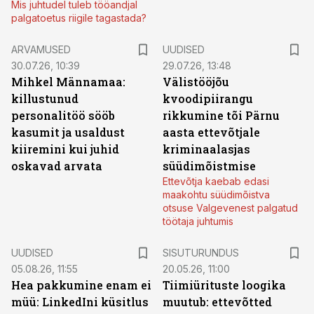
Mis juhtudel tuleb tööandjal
palgatoetus riigile tagastada?
ARVAMUSED
UUDISED
30.07.26, 10:39
29.07.26, 13:48
Mihkel Männamaa:
Välistööjõu
killustunud
kvoodipiirangu
personalitöö sööb
rikkumine tõi Pärnu
kasumit ja usaldust
aasta ettevõtjale
kiiremini kui juhid
kriminaalasjas
oskavad arvata
süüdimõistmise
Ettevõtja kaebab edasi
maakohtu süüdimõistva
otsuse Valgevenest palgatud
töötaja juhtumis
ST
UUDISED
SISUTURUNDUS
05.08.26, 11:55
20.05.26, 11:00
Hea pakkumine enam ei
Tiimiürituste loogika
müü: LinkedIni küsitlus
muutub: ettevõtted