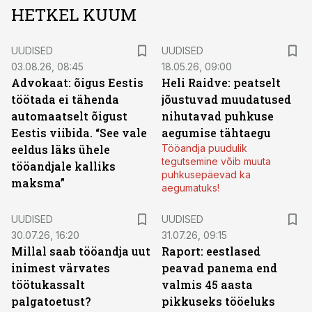
HETKEL KUUM
UUDISED
UUDISED
03.08.26, 08:45
18.05.26, 09:00
Advokaat: õigus Eestis
Heli Raidve: peatselt
töötada ei tähenda
jõustuvad muudatused
automaatselt õigust
nihutavad puhkuse
Eestis viibida. “See vale
aegumise tähtaegu
eeldus läks ühele
Tööandja puudulik
tegutsemine võib muuta
tööandjale kalliks
puhkusepäevad ka
maksma”
aegumatuks!
UUDISED
UUDISED
30.07.26, 16:20
31.07.26, 09:15
Millal saab tööandja uut
Raport: eestlased
inimest värvates
peavad panema end
töötukassalt
valmis 45 aasta
palgatoetust?
pikkuseks tööeluks