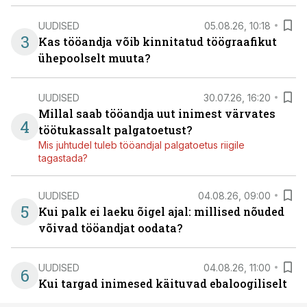
UUDISED
05.08.26, 10:18
3
Kas tööandja võib kinnitatud töögraafikut
ühepoolselt muuta?
UUDISED
30.07.26, 16:20
Millal saab tööandja uut inimest värvates
4
töötukassalt palgatoetust?
Mis juhtudel tuleb tööandjal palgatoetus riigile
tagastada?
UUDISED
04.08.26, 09:00
5
Kui palk ei laeku õigel ajal: millised nõuded
võivad tööandjat oodata?
UUDISED
04.08.26, 11:00
6
Kui targad inimesed käituvad ebaloogiliselt