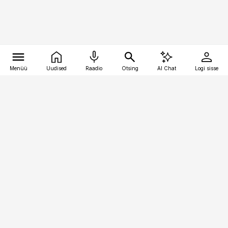
Menüü
Uudised
Raadio
Otsing
AI Chat
Logi sisse
Vana-Lõuna 39/1, 19094 Tallinn
(+372) 667 0111
personaliuudised@personaliuudised.ee
Telli
Reklaam
Firmast
Sisu kasutamisõigused
Ajakirjaniku
eetikakoodeks