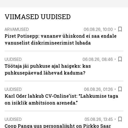
VIIMASED UUDISED
ARVAMUSED
06.08.26, 10:00
Piret Potisepp: vananev ühiskond ei saa endale
vanuselist diskrimineerimist lubada
UUDISED
06.08.26, 08:46
Töötaja jäi puhkuse ajal haigeks: kas
puhkusepäevad lähevad kaduma?
UUDISED
06.08.26, 01:26
Karl Oder lahkub CV-Online’ist: “Lahkumise taga
on isiklik ambitsioon areneda.”
UUDISED
05.08.26, 13:45
Coop Panga uus personalijuht on Pirkko Saar