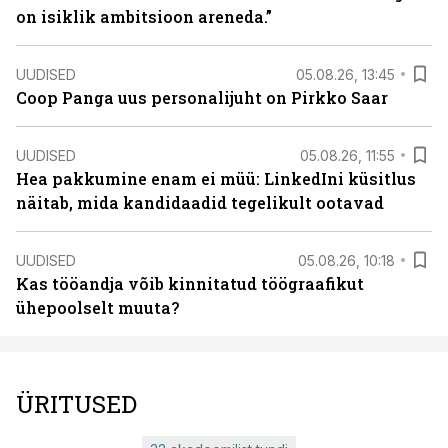
on isiklik ambitsioon areneda.”
UUDISED
05.08.26, 13:45
Coop Panga uus personalijuht on Pirkko Saar
UUDISED
05.08.26, 11:55
Hea pakkumine enam ei müü: LinkedIni küsitlus
näitab, mida kandidaadid tegelikult ootavad
UUDISED
05.08.26, 10:18
Kas tööandja võib kinnitatud töögraafikut
ühepoolselt muuta?
ÜRITUSED