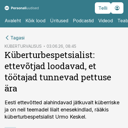
Telli
Avaleht
Kõik lood
Üritused
Podcastid
Videod
Teab
cebook
Tagasi
Twitter)
KÜBERTURVALISUS
03.06.26, 08:45
Küberturbespetsialist:
kedIn
ettevõtjad loodavad, et
ail
töötajad tunnevad pettuse
k
ära
Eesti ettevõtted alahindavad jätkuvalt küberriske
ja on neil teemadel liialt enesekindlad, rääkis
küberturbespetsialist Urmo Keskel.