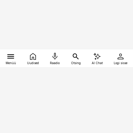
Menüü
Uudised
Raadio
Otsing
AI Chat
Logi sisse
Vana-Lõuna 39/1, 19094 Tallinn
(+372) 667 0111
personaliuudised@personaliuudised.ee
Telli
Reklaam
Firmast