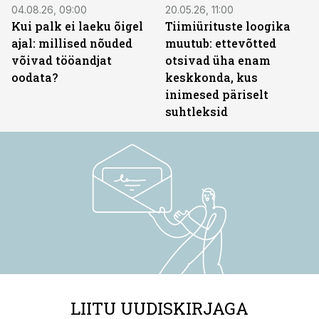
04.08.26, 09:00
20.05.26, 11:00
Kui palk ei laeku õigel
Tiimiürituste loogika
ajal: millised nõuded
muutub: ettevõtted
võivad tööandjat
otsivad üha enam
oodata?
keskkonda, kus
inimesed päriselt
suhtleksid
LIITU UUDISKIRJAGA