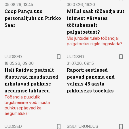
05.08.26, 13:45
30.07.26, 16:20
Coop Panga uus
Millal saab tööandja uut
personalijuht on Pirkko
inimest värvates
Saar
töötukassalt
palgatoetust?
Mis juhtudel tuleb tööandjal
palgatoetus riigile tagastada?
UUDISED
UUDISED
18.05.26, 09:00
31.07.26, 09:15
Heli Raidve: peatselt
Raport: eestlased
jõustuvad muudatused
peavad panema end
nihutavad puhkuse
valmis 45 aasta
aegumise tähtaegu
pikkuseks tööeluks
Tööandja puudulik
tegutsemine võib muuta
puhkusepäevad ka
aegumatuks!
ST
UUDISED
SISUTURUNDUS