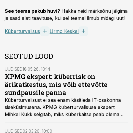
See teema pakub huvi?
Hakka neid märksõnu jälgima
ja saad alati teavituse, kui sel teemal ilmub midagi uut!
Küberturvalisus
Urmo Keskel
SEOTUD LOOD
UUDISED
18.05.26, 10:14
KPMG ekspert: küberrisk on
ärikatkestus, mis võib ettevõtte
sundpausile panna
Küberturvalisust ei saa enam käsitleda IT-osakonna
siseküsimusena. KPMG küberturvalisuse ekspert
Mihkel Kukk selgitab, miks küberkaitse peab olema
juhtkonna, personalijuhtide ja kogu organisatsiooni
vastupidavuse teema.
UUDISED
02.03.26, 10:00