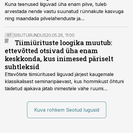
Kuna teenused liiguvad üha enam pilve, tuleb
arvestada nende vastu suunatud rünnakute kasvuga
ning maandada pilvelahenduste ja
kaugtöövõimalustega kaasnevaid ohte, kirjutab
Äritehnoloogia.ee.
SISUTURUNDUS
20.05.26, 11:00
ST
Tiimiürituste loogika muutub:
ettevõtted otsivad üha enam
keskkonda, kus inimesed päriselt
suhtleksid
Ettevõtete tiimiüritused liiguvad järjest kaugemale
klassikalisest seminaripäevast, kus hommikust õhtuni
täidetud ajakava jätab inimestele vähe ruumi
omavaheliseks suhtluseks. Saates “Lõunapaus”
räägitakse, miks otsivad ettevõtted üha enam paikasid,
kus keskkond ise aitaks inimesed töörežiimist välja
Kuva rohkem Seotud lugusid
tuua ning looks võimaluse rahulikumaks ja
sisulisemaks koosolemiseks.