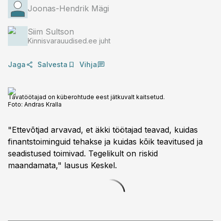
Joonas-Hendrik Mägi
Siim Sultson
Kinnisvarauudised.ee juht
Jaga
Salvesta
Vihja
Tavatöötajad on küberohtude eest jätkuvalt kaitsetud.
Foto:
Andras Kralla
"Ettevõtjad arvavad, et äkki töötajad teavad, kuidas
finantstoiminguid tehakse ja kuidas kõik teavitused ja
seadistused toimivad. Tegelikult on riskid
maandamata," lausus Keskel.