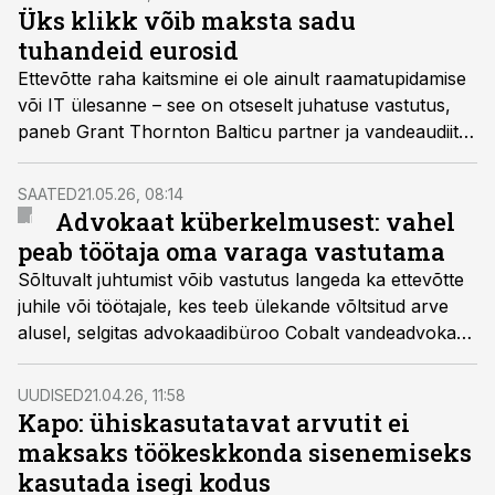
Üks klikk võib maksta sadu
tuhandeid eurosid
Ettevõtte raha kaitsmine ei ole ainult raamatupidamise
või IT ülesanne – see on otseselt juhatuse vastutus,
paneb Grant Thornton Balticu partner ja vandeaudiitor
Anni Vaiksaar südamele.
SAATED
21.05.26, 08:14
Advokaat küberkelmusest: vahel
peab töötaja oma varaga vastutama
Sõltuvalt juhtumist võib vastutus langeda ka ettevõtte
juhile või töötajale, kes teeb ülekande võltsitud arve
alusel, selgitas advokaadibüroo Cobalt vandeadvokaat
Henri Hansson.
UUDISED
21.04.26, 11:58
Kapo: ühiskasutatavat arvutit ei
maksaks töökeskkonda sisenemiseks
kasutada isegi kodus