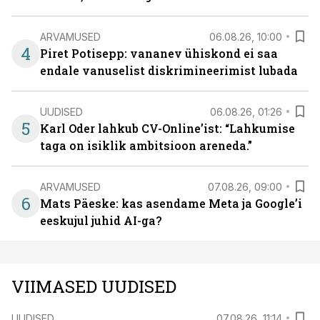
ARVAMUSED
06.08.26, 10:00
4
Piret Potisepp: vananev ühiskond ei saa
endale vanuselist diskrimineerimist lubada
UUDISED
06.08.26, 01:26
5
Karl Oder lahkub CV-Online’ist: “Lahkumise
taga on isiklik ambitsioon areneda.”
ARVAMUSED
07.08.26, 09:00
6
Mats Päeske: kas asendame Meta ja Google’i
eeskujul juhid AI-ga?
VIIMASED UUDISED
UUDISED
07.08.26, 11:14