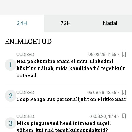
24H
72H
Nädal
ENIMLOETUD
UUDISED
05.08.26, 11:55
Hea pakkumine enam ei müü: LinkedIni
1
küsitlus näitab, mida kandidaadid tegelikult
ootavad
UUDISED
05.08.26, 13:45
2
Coop Panga uus personalijuht on Pirkko Saar
UUDISED
07.08.26, 11:14
3
Miks pingutavad head inimesed sageli
vähem, kui nad tegelikult suudaksid?