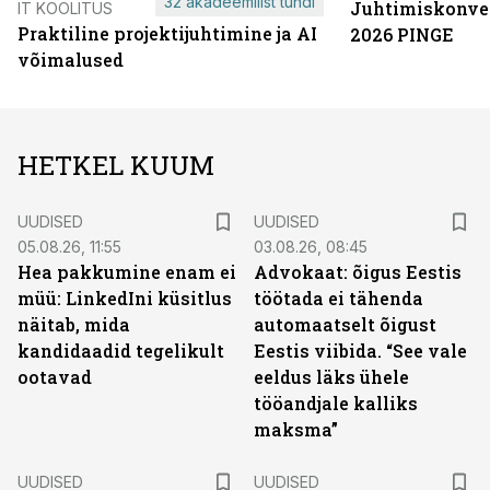
32 akadeemilist tundi
Juhtimiskonve
IT KOOLITUS
Praktiline projektijuhtimine ja AI
2026 PINGE
võimalused
HETKEL KUUM
UUDISED
UUDISED
05.08.26, 11:55
03.08.26, 08:45
Hea pakkumine enam ei
Advokaat: õigus Eestis
müü: LinkedIni küsitlus
töötada ei tähenda
näitab, mida
automaatselt õigust
kandidaadid tegelikult
Eestis viibida. “See vale
ootavad
eeldus läks ühele
tööandjale kalliks
maksma”
UUDISED
UUDISED