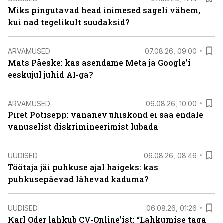
Miks pingutavad head inimesed sageli vähem,
kui nad tegelikult suudaksid?
ARVAMUSED
07.08.26, 09:00
Mats Päeske: kas asendame Meta ja Google’i
eeskujul juhid AI-ga?
ARVAMUSED
06.08.26, 10:00
Piret Potisepp: vananev ühiskond ei saa endale
vanuselist diskrimineerimist lubada
UUDISED
06.08.26, 08:46
Töötaja jäi puhkuse ajal haigeks: kas
puhkusepäevad lähevad kaduma?
UUDISED
06.08.26, 01:26
Karl Oder lahkub CV-Online’ist: “Lahkumise taga