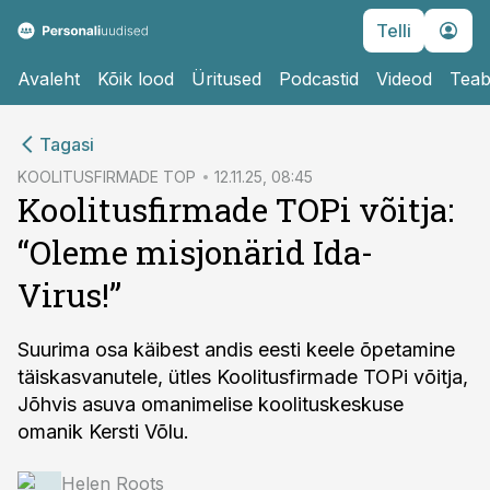
Telli
Avaleht
Kõik lood
Üritused
Podcastid
Videod
Teab
cebook
Tagasi
Twitter)
KOOLITUSFIRMADE TOP
12.11.25, 08:45
Koolitusfirmade TOPi võitja:
kedIn
“Oleme misjonärid Ida-
ail
Virus!”
k
Suurima osa käibest andis eesti keele õpetamine
täiskasvanutele, ütles Koolitusfirmade TOPi võitja,
Jõhvis asuva omanimelise koolituskeskuse
omanik Kersti Võlu.
Helen Roots