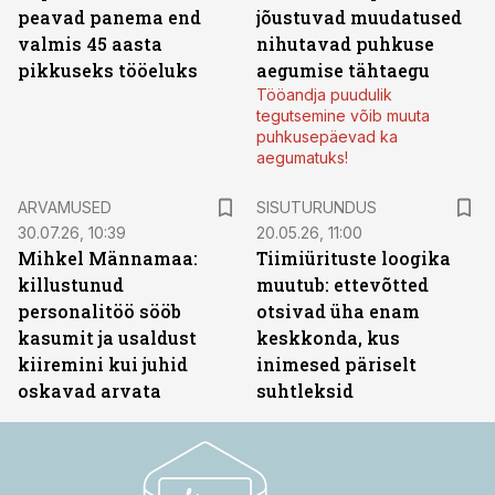
peavad panema end
jõustuvad muudatused
valmis 45 aasta
nihutavad puhkuse
pikkuseks tööeluks
aegumise tähtaegu
Tööandja puudulik
tegutsemine võib muuta
puhkusepäevad ka
aegumatuks!
ST
ARVAMUSED
SISUTURUNDUS
30.07.26, 10:39
20.05.26, 11:00
Mihkel Männamaa:
Tiimiürituste loogika
killustunud
muutub: ettevõtted
personalitöö sööb
otsivad üha enam
kasumit ja usaldust
keskkonda, kus
kiiremini kui juhid
inimesed päriselt
oskavad arvata
suhtleksid