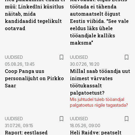
müü: LinkedIni küsitlus
töötada ei tähenda
näitab, mida
automaatselt õigust
kandidaadid tegelikult
Eestis viibida. “See vale
ootavad
eeldus läks ühele
tööandjale kalliks
maksma”
UUDISED
UUDISED
05.08.26, 13:45
30.07.26, 16:20
Coop Panga uus
Millal saab tööandja uut
personalijuht on Pirkko
inimest värvates
Saar
töötukassalt
palgatoetust?
Mis juhtudel tuleb tööandjal
palgatoetus riigile tagastada?
UUDISED
UUDISED
31.07.26, 09:15
18.05.26, 09:00
Raport: eestlased
Heli Raidve: peatselt