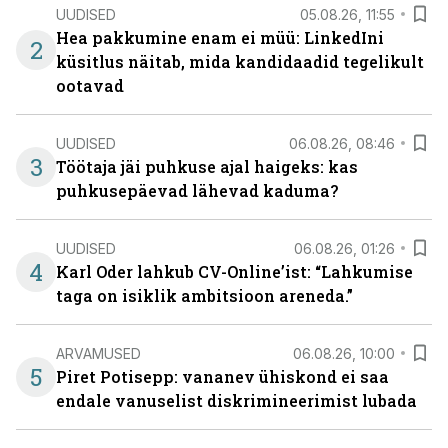
UUDISED
05.08.26, 11:55
Hea pakkumine enam ei müü: LinkedIni
2
küsitlus näitab, mida kandidaadid tegelikult
ootavad
UUDISED
06.08.26, 08:46
3
Töötaja jäi puhkuse ajal haigeks: kas
puhkusepäevad lähevad kaduma?
UUDISED
06.08.26, 01:26
4
Karl Oder lahkub CV-Online’ist: “Lahkumise
taga on isiklik ambitsioon areneda.”
ARVAMUSED
06.08.26, 10:00
5
Piret Potisepp: vananev ühiskond ei saa
endale vanuselist diskrimineerimist lubada