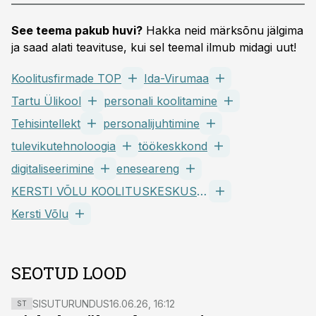
See teema pakub huvi?
Hakka neid märksõnu jälgima
ja saad alati teavituse, kui sel teemal ilmub midagi uut!
Koolitusfirmade TOP
Ida-Virumaa
Tartu Ülikool
personali koolitamine
Tehisintellekt
personalijuhtimine
tulevikutehnoloogia
töökeskkond
digitaliseerimine
eneseareng
KERSTI VÕLU KOOLITUSKESKUS OÜ
Kersti Võlu
SEOTUD LOOD
SISUTURUNDUS
16.06.26, 16:12
ST