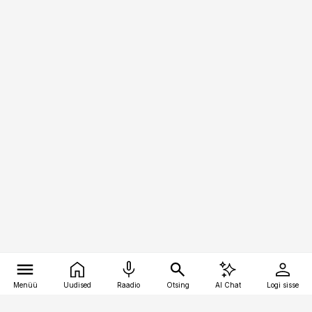
Menüü
Uudised
Raadio
Otsing
AI Chat
Logi sisse