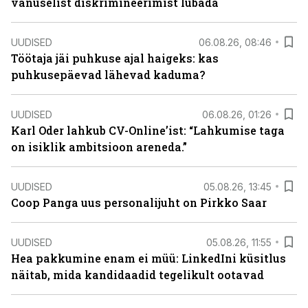
vanuselist diskrimineerimist lubada
UUDISED
06.08.26, 08:46
Töötaja jäi puhkuse ajal haigeks: kas
puhkusepäevad lähevad kaduma?
UUDISED
06.08.26, 01:26
Karl Oder lahkub CV-Online’ist: “Lahkumise taga
on isiklik ambitsioon areneda.”
UUDISED
05.08.26, 13:45
Coop Panga uus personalijuht on Pirkko Saar
UUDISED
05.08.26, 11:55
Hea pakkumine enam ei müü: LinkedIni küsitlus
näitab, mida kandidaadid tegelikult ootavad