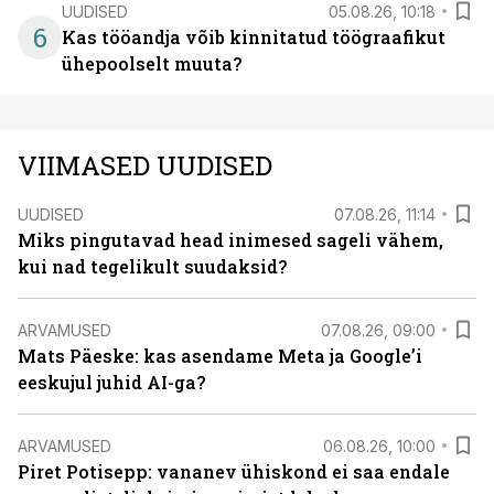
UUDISED
05.08.26, 10:18
6
Kas tööandja võib kinnitatud töögraafikut
ühepoolselt muuta?
VIIMASED UUDISED
UUDISED
07.08.26, 11:14
Miks pingutavad head inimesed sageli vähem,
kui nad tegelikult suudaksid?
ARVAMUSED
07.08.26, 09:00
Mats Päeske: kas asendame Meta ja Google’i
eeskujul juhid AI-ga?
ARVAMUSED
06.08.26, 10:00
Piret Potisepp: vananev ühiskond ei saa endale