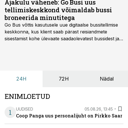
Ajakulu väheneb: Go Busi uus
tellimiskeskkond võimaldab bussi
broneerida minutitega
Go Bus võttis kasutusele uue digitaalse bussitellimise
keskkonna, kus klient saab pärast reisiandmete
sisestamist kohe ülevaate saadaolevatest bussidest ja
esialgsest hinnast. Nii saab transpordi planeerimisega
kiiresti edasi liikuda hinnapakkumist ootamata.
24H
72H
Nädal
ENIMLOETUD
UUDISED
05.08.26, 13:45
1
Coop Panga uus personalijuht on Pirkko Saar