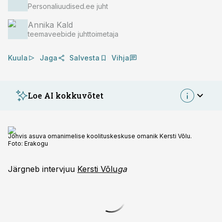
Personaliuudised.ee juht
Annika Kald
teemaveebide juhttoimetaja
Kuula
Jaga
Salvesta
Vihja
Loe AI kokkuvõtet
Jõhvis asuva omanimelise koolituskeskuse omanik Kersti Võlu.
Foto:
Erakogu
Järgneb intervjuu
Kersti Võlu
ga