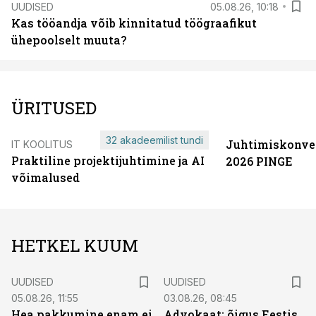
UUDISED
05.08.26, 10:18
Kas tööandja võib kinnitatud töögraafikut
ühepoolselt muuta?
ÜRITUSED
32 akadeemilist tundi
Juhtimiskonve
IT KOOLITUS
Praktiline projektijuhtimine ja AI
2026 PINGE
võimalused
HETKEL KUUM
UUDISED
UUDISED
05.08.26, 11:55
03.08.26, 08:45
Hea pakkumine enam ei
Advokaat: õigus Eestis